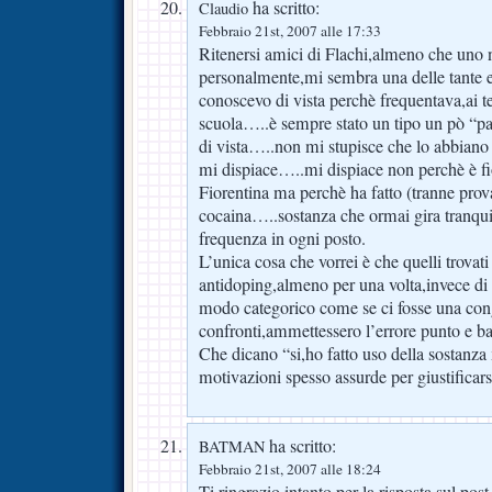
ha scritto:
Claudio
Febbraio 21st, 2007 alle 17:33
Ritenersi amici di Flachi,almeno che uno 
personalmente,mi sembra una delle tante 
conoscevo di vista perchè frequentava,ai t
scuola…..è sempre stato un tipo un pò “part
di vista…..non mi stupisce che lo abbiano 
mi dispiace…..mi dispiace non perchè è fio
Fiorentina ma perchè ha fatto (tranne prova
cocaina…..sostanza che ormai gira tranqu
frequenza in ogni posto.
L’unica cosa che vorrei è che quelli trovati 
antidoping,almeno per una volta,invece d
modo categorico come se ci fosse una cong
confronti,ammettessero l’errore punto e ba
Che dicano “si,ho fatto uso della sostanza 
motivazioni spesso assurde per giustificars
ha scritto:
BATMAN
Febbraio 21st, 2007 alle 18:24
Ti ringrazio intanto per la risposta sul pos