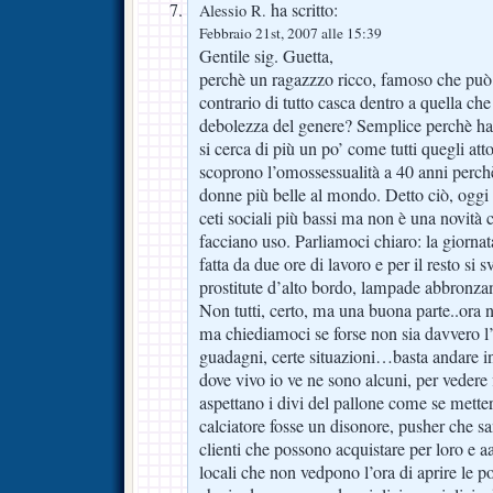
ha scritto:
Alessio R.
Febbraio 21st, 2007 alle 15:39
Gentile sig. Guetta,
perchè un ragazzzo ricco, famoso che può p
contrario di tutto casca dentro a quella che
debolezza del genere? Semplice perchè ha 
si cerca di più un po’ come tutti quegli atto
scoprono l’omossessualità a 40 anni perchè
donne più belle al mondo. Detto ciò, oggi 
ceti sociali più bassi ma non è una novità c
facciano uso. Parliamoci chiaro: la giornat
fatta da due ore di lavoro e per il resto si 
prostitute d’alto bordo, lampade abbronzant
Non tutti, certo, ma una buona parte..ora
ma chiediamoci se forse non sia davvero l’o
guadagni, certe situazioni…basta andare in
dove vivo io ve ne sono alcuni, per vedere 
aspettano i divi del pallone come se metter
calciatore fosse un disonore, pusher che s
clienti che possono acquistare per loro e a
locali che non vedpono l’ora di aprire le po