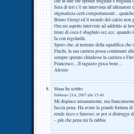
che in due ore spende migliaia e migliaia
Sera di ieri c’è un intervista all’allenator
stigmatizza certi comportamenti…qualche 
Bruno Giorgi ed il mondo del calcio non g
Ora mi aspetto interviste ad addettio ai lavo
tirare di coca è sbagliato ecc.ecc. quando i
fa con regolarità.
Spero che, al termine della squalifica che 
Flachi, la sua carriera possa continuare al
sempre sperato chiudesse la carriera a Fire
Francesco…Il ragazzo gioca bene…
Alessio
ha scritto:
Manu
Febbraio 21st, 2007 alle 15:40
Mi dispiace umanamente, ma francamente
faccia pena. Ha avuto la grande fortuna di 
rende ricco e famoso; se poi si distrugge d
– più che pena mi fa rabbia