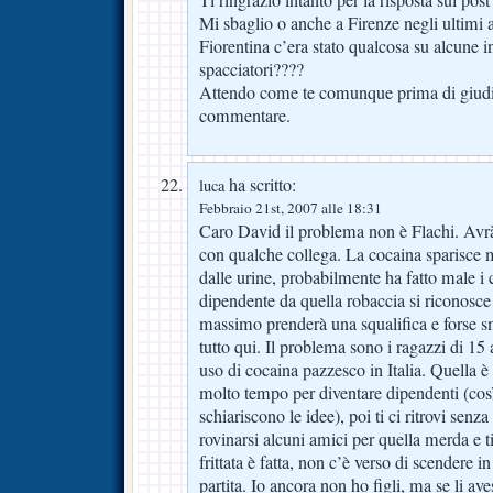
Mi sbaglio o anche a Firenze negli ultimi a
Fiorentina c’era stato qualcosa su alcune i
spacciatori????
Attendo come te comunque prima di giud
commentare.
ha scritto:
luca
Febbraio 21st, 2007 alle 18:31
Caro David il problema non è Flachi. Avrà
con qualche collega. La cocaina sparisce 
dalle urine, probabilmente ha fatto male i 
dipendente da quella robaccia si riconosce
massimo prenderà una squalifica e forse sm
tutto qui. Il problema sono i ragazzi di 15
uso di cocaina pazzesco in Italia. Quella è
molto tempo per diventare dipendenti (così
schiariscono le idee), poi ti ci ritrovi sen
rovinarsi alcuni amici per quella merda e t
frittata è fatta, non c’è verso di scendere 
partita. Io ancora non ho figli, ma se li av