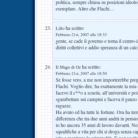
politica, sempre chiusa su posizioni ideolo
esemplare. Altro che Flachi…
ha scritto:
Lillo
Febbraio 21st, 2007 alle 18:33
gente, se cade il governo e torna il centro-d
diritti collettivi e addio speranza di un ca
ha scritto:
Il Mago di Oz
Febbraio 21st, 2007 alle 18:50
Se fosse vero, a me non importerebbe propr
Flachi. Voglio dire, ha esattamente la mia
facevo il c**o a scuola, all’università e poi 
sgambettare sui campini e faceva il ganzo 
ragazze.
Ha avuto ed ha tutte le fortune. Ora ha tr
differenza che tra due anni andrà in pensi
io ho ancora 35 anni di lavoro davanti. Nes
squalifiche a vita per chi si droga senza ca
vita e mantiene la criminalità. E non vog