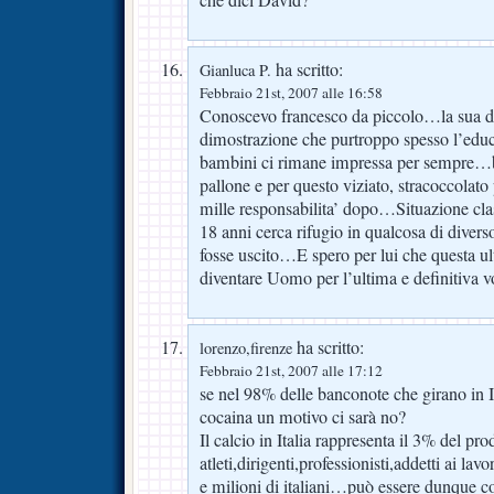
che dici David?
ha scritto:
Gianluca P.
Febbraio 21st, 2007 alle 16:58
Conoscevo francesco da piccolo…la sua d
dimostrazione che purtroppo spesso l’edu
bambini ci rimane impressa per sempre…b
pallone e per questo viziato, stracoccolato 
mille responsabilita’ dopo…Situazione clas
18 anni cerca rifugio in qualcosa di dive
fosse uscito…E spero per lui che questa ul
diventare Uomo per l’ultima e definitiva
ha scritto:
lorenzo,firenze
Febbraio 21st, 2007 alle 17:12
se nel 98% delle banconote che girano in It
cocaina un motivo ci sarà no?
Il calcio in Italia rappresenta il 3% del pro
atleti,dirigenti,professionisti,addetti ai lav
e milioni di italiani…può essere dunque co