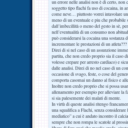
un errore nelle analisi non è di certo, non c
soggetto tipo flachi fa uso di cocaina, in 
come neve… piuttosto vorrei intavolare una
meno di un eventuale e piu che probabile 
dall’imbecillità o meno del gesto in sè, per
nell’eventualità di un consumo non abitual
può considerarsi la cocaina una sostanza d
incrementare le prestazioni di un atleta???
Direi di si nel caso di un assunzione imm
partita, che non credo proprio sia il caso 
volesse crepare per arresto cardiaco) e sic
dalle analisi. Direi di no nel caso di un c
occasione di svago, feste, o cose del gene
comporta casomai un danno al fisico e alle
Inoltre non credo proprio che si possa usa
allenamento per esempio per alleviare la f
si sia palesemente dei malati di mente.
In virtù di queste analisi ritengo francame
una squalifica a Flachi, senza considerare
mediatico” a cui è andato incontro il calci
sempre che non rompa le scatole al prossi
libero di fare quel che meglio crede, giusto