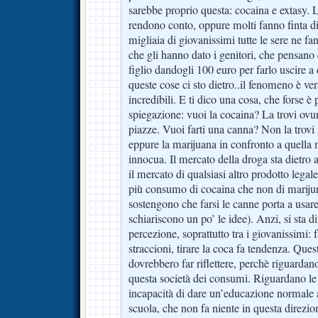
sarebbe proprio questa: cocaina e extasy. 
rendono conto, oppure molti fanno finta di
migliaia di giovanissimi tutte le sere ne f
che gli hanno dato i genitori, che pensano 
figlio dandogli 100 euro per farlo uscire a d
queste cose ci sto dietro..il fenomeno è v
incredibili. E ti dico una cosa, che forse è 
spiegazione: vuoi la cocaina? La trovi ovu
piazze. Vuoi farti una canna? Non la trovi
eppure la marijuana in confronto a quella
innocua. Il mercato della droga sta dietro
il mercato di qualsiasi altro prodotto legale
più consumo di cocaina che non di marijun
sostengono che farsi le canne porta a usare
schiariscono un po’ le idee). Anzi, si sta 
percezione, soprattutto tra i giovanissimi: 
straccioni, tirare la coca fa tendenza. Que
dovrebbero far riflettere, perchè riguardan
questa società dei consumi. Riguardano le 
incapacità di dare un’educazione normale a
scuola, che non fa niente in questa direzi