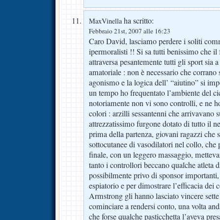
ha scritto:
MaxVinella
Febbraio 21st, 2007 alle 16:23
Caro David, lasciamo perdere i soliti comm
ipermoralisti !! Si sa tutti benissimo che 
attraversa pesantemente tutti gli sport sia a
amatoriale : non è necessario che corrano s
agonismo e la logica dell’ “aiutino” si im
un tempo ho frequentato l’ambiente del ci
notoriamente non vi sono controlli, e ne ho
colori : arzilli sessantenni che arrivavano 
attrezzatissimo furgone dotato di tutto il ne
prima della partenza, giovani ragazzi che s
sottocutanee di vasodilatori nel collo, che 
finale, con un leggero massaggio, mettevan
tanto i controllori beccano qualche atleta 
possibilmente privo di sponsor importanti,
espiatorio e per dimostrare l’efficacia dei
Armstrong gli hanno lasciato vincere sett
cominciare a rendersi conto, una volta anda
che forse qualche pasticchetta l’aveva presa