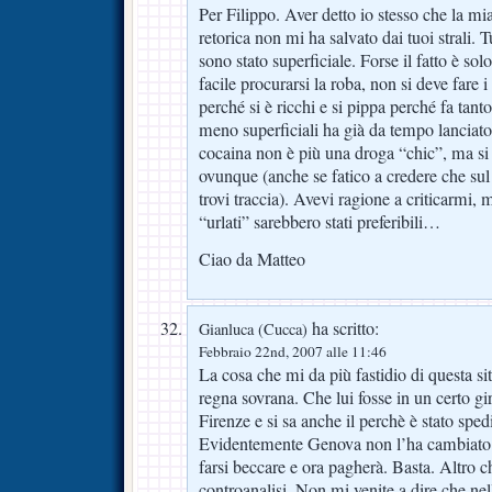
Per Filippo. Aver detto io stesso che la m
retorica non mi ha salvato dai tuoi strali.
sono stato superficiale. Forse il fatto è sol
facile procurarsi la roba, non si deve fare 
perché si è ricchi e si pippa perché fa tanto
meno superficiali ha già da tempo lanciato 
cocaina non è più una droga “chic”, ma si
ovunque (anche se fatico a credere che su
trovi traccia). Avevi ragione a criticarmi,
“urlati” sarebbero stati preferibili…
Ciao da Matteo
ha scritto:
Gianluca (Cucca)
Febbraio 22nd, 2007 alle 11:46
La cosa che mi da più fastidio di questa si
regna sovrana. Che lui fosse in un certo gi
Firenze e si sa anche il perchè è stato sped
Evidentemente Genova non l’ha cambiato. 
farsi beccare e ora pagherà. Basta. Altro c
controanalisi. Non mi venite a dire che nel