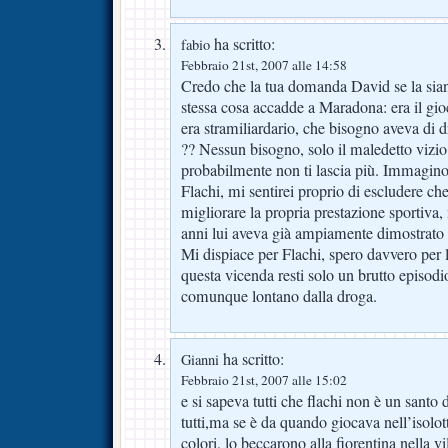
ha scritto:
fabio
Febbraio 21st, 2007 alle 14:58
Credo che la tua domanda David se la sian
stessa cosa accadde a Maradona: era il gio
era stramiliardario, che bisogno aveva di d
?? Nessun bisogno, solo il maledetto vizio
probabilmente non ti lascia più. Immagino 
Flachi, mi sentirei proprio di escludere che
migliorare la propria prestazione sportiva
anni lui aveva già ampiamente dimostrato t
Mi dispiace per Flachi, spero davvero per l
questa vicenda resti solo un brutto episodio
comunque lontano dalla droga.
ha scritto:
Gianni
Febbraio 21st, 2007 alle 15:02
e si sapeva tutti che flachi non è un santo
tutti,ma se è da quando giocava nell’isolott
colori, lo beccarono alla fiorentina nella vil