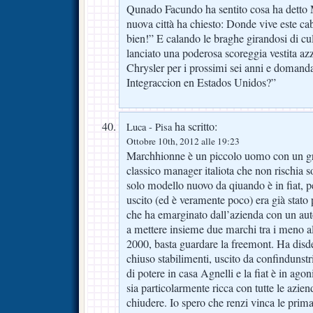
Qunado Facundo ha sentito cosa ha detto 
nuova città ha chiesto: Donde vive este c
bien!” E calando le braghe girandosi di cu
lanciato una poderosa scoreggia vestita a
Chrysler per i prossimi sei anni e domand
Integraccion en Estados Unidos?”
ha scritto:
Luca - Pisa
Ottobre 10th, 2012 alle 19:23
Marchhionne è un piccolo uomo con un grt
classico manager italiota che non rischia s
solo modello nuovo da qiuando è in fiat, 
uscito (ed è veramente poco) era già stato 
che ha emarginato dall’azienda con un aut
a mettere insieme due marchi tra i meno a
2000, basta guardare la freemont. Ha disde
chiuso stabilimenti, uscito da confindunstr
di potere in casa Agnelli e la fiat è in ago
sia particolarmente ricca con tutte le azien
chiudere. Io spero che renzi vinca le primar