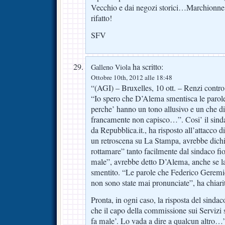
Vecchio e dai negozi storici…Marchionne 
rifatto!
SFV
ha scritto:
Galleno Viola
Ottobre 10th, 2012 alle 18:48
“(AGI) – Bruxelles, 10 ott. – Renzi cont
“Io spero che D’Alema smentisca le parole 
perche’ hanno un tono allusivo e un che di
francamente non capisco…”. Cosi’ il sindac
da Repubblica.it., ha risposto all’attacc
un retroscena su La Stampa, avrebbe dichia
rottamare” tanto facilmente dal sindaco fio
male”, avrebbe detto D’Alema, anche se l
smentito. “Le parole che Federico Geremi
non sono state mai pronunciate”, ha chiar
Pronta, in ogni caso, la risposta del sinda
che il capo della commissione sui Servizi s
fa male’. Lo vada a dire a qualcun altro…