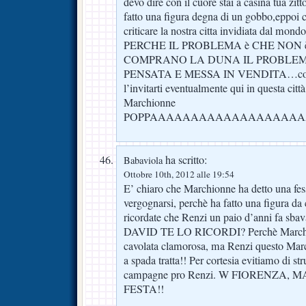
devo dire con il cuore stai a casina tua zitto
fatto una figura degna di un gobbo,eppoi
criticare la nostra citta invidiata dal mondo
PERCHE IL PROBLEMA è CHE NON 
COMPRANO LA DUNA IL PROBLEMA
PENSATA E MESSA IN VENDITA…conc
l’invitarti eventualmente qui in questa città
Marchionne
POPPAAAAAAAAAAAAAAAAAA
ha scritto:
Babaviola
Ottobre 10th, 2012 alle 19:54
E’ chiaro che Marchionne ha detto una fes
vergognarsi, perchè ha fatto una figura da 
ricordate che Renzi un paio d’anni fa sba
DAVID TE LO RICORDI? Perchè Marchio
cavolata clamorosa, ma Renzi questo Marc
a spada tratta!! Per cortesia evitiamo di s
campagne pro Renzi. W FIORENZA,
FESTA!!