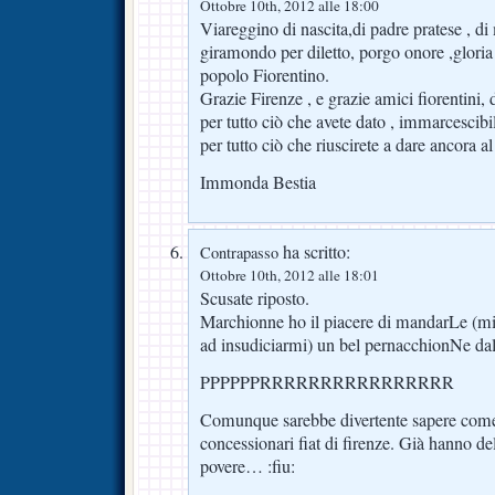
Ottobre 10th, 2012 alle 18:00
Viareggino di nascita,di padre pratese , d
giramondo per diletto, porgo onore ,gloria 
popolo Fiorentino.
Grazie Firenze , e grazie amici fiorentini, 
per tutto ciò che avete dato , immarcescibi
per tutto ciò che riuscirete a dare ancora a
Immonda Bestia
ha scritto:
Contrapasso
Ottobre 10th, 2012 alle 18:01
Scusate riposto.
Marchionne ho il piacere di mandarLe (mi
ad insudiciarmi) un bel pernacchionNe dal
PPPPPPRRRRRRRRRRRRRRRR
Comunque sarebbe divertente sapere come 
concessionari fiat di firenze. Già hanno d
povere… :fiu: