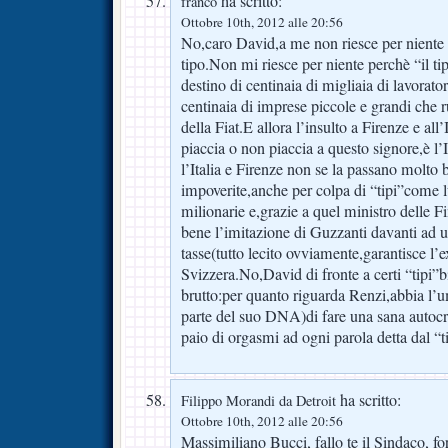
ha scritto:
franco
Ottobre 10th, 2012 alle 20:56
No,caro David,a me non riesce per niente 
tipo.Non mi riesce per niente perchè “il ti
destino di centinaia di migliaia di lavorator
centinaia di imprese piccole e grandi che 
della Fiat.E allora l’insulto a Firenze e all
piaccia o non piaccia a questo signore,è l’
l’Italia e Firenze non se la passano molto 
impoverite,anche per colpa di “tipi”come 
milionarie e,grazie a quel ministro delle 
bene l’imitazione di Guzzanti davanti ad u
tasse(tutto lecito ovviamente,garantisce l’e
Svizzera.No,David di fronte a certi “tipi”b
brutto:per quanto riguarda Renzi,abbia l’u
parte del suo DNA)di fare una sana autocr
paio di orgasmi ad ogni parola detta dal “t
ha scritto:
Filippo Morandi da Detroit
Ottobre 10th, 2012 alle 20:56
Massimiliano Bucci, fallo te il Sindaco, fo