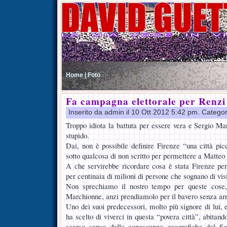
Home |
Foto
Fa campagna elettorale per Renzi
Inserito da admin il 10 Ott 2012 5:42 pm. Categor
Troppo idiota la battuta per essere vera e Sergio M
stupido.
Dai, non è possibile definire Firenze “una città pic
sotto qualcosa di non scritto per permettere a Matteo 
A che servirebbe ricordare cosa è stata Firenze pe
per centinaia di milioni di persone che sognano di vis
Non sprechiamo il nostro tempo per queste cose,
Marchionne, anzi prendiamolo per il bavero senza arra
Uno dei suoi predecessori, molto più signore di lui, 
ha scelto di viverci in questa “povera città”, abitand
scarso senso delle conoscenze geografiche del So