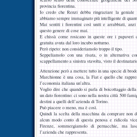
provincia fiorentina.
Io credo che Renzi debba ringraziare la geniale 
abbiamo sempre immaginato più intelligente di quanto 
Mai sentiti i fiorentini così uniti e arrabbiati, anz
questo genere di cose mai.
E chissà come rosicano in queste ore i papaveri d
gratuita avuta dal loro incubo notturno.
Però ripeto: non consideriamolo troppo il tipo.
Seppeliamolo con una risata, o in alternativa c
scappellamento a sinistra stavolta, visto il destinatari
Attenzione però a mettere tutto in una specie di brodo
Marchionne è una cosa, la Fiat e quello che rappre
l’economia italiana un’altra.
Voglio dire che quando si parla di boicottaggio della 
un dato fiorentino: ci sono nella nostra città 500 fami
destini a quelli dell’azienda di Torino.
Può piacere o meno, ma è così.
Quindi la scelta della macchina da comprare non 
alcun modo conto di questa penosa e ridicola vic
Firenze, sommergiamolo di pernacchie, ma lasc
l’azienda che rappresenta.