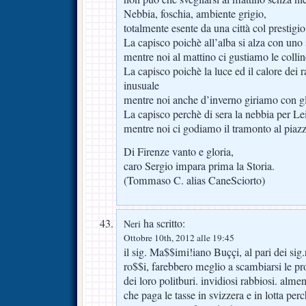
Nebbia, foschia, ambiente grigio,
totalmente esente da una città col prestigio
La capisco poichè all’alba si alza con un
mentre noi al mattino ci gustiamo le collin
La capisco poichè la luce ed il calore dei r
inusuale
mentre noi anche d’inverno giriamo con gli
La capisco perchè di sera la nebbia per Lei
mentre noi ci godiamo il tramonto al piazz
Di Firenze vanto e gloria,
caro Sergio impara prima la Storia.
(Tommaso C. alias CaneSciorto)
ha scritto:
Neri
Ottobre 10th, 2012 alle 19:45
il sig. Ma$$imi!iano Buççi, al pari dei sig
ro$$i, farebbero meglio a scambiarsi le pr
dei loro politburi. invidiosi rabbiosi. al
che paga le tasse in svizzera e in lotta per