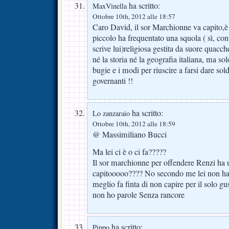
ha scritto:
MaxVinella
Ottobre 10th, 2012 alle 18:57
Caro David, il sor Marchionne va capito,è
piccolo ha frequentato una squola ( sì, c
scrive lui)religiosa gestita da suore quac
né la storia né la geografia italiana, ma sol
bugie e i modi per riuscire a farsi dare sold
governanti !!
ha scritto:
Lo zanzaraio
Ottobre 10th, 2012 alle 18:59
@ Massimiliano Bucci
Ma lei ci è o ci fa?????
Il sor marchionne per offendere Renzi ha 
capitooooo???? No secondo me lei non ha 
meglio fa finta di non capire per il solo g
non ho parole Senza rancore
ha scritto:
Pippo