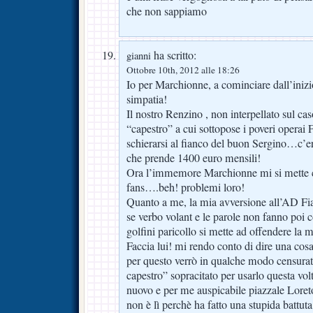
che non sappiamo
ha scritto:
gianni
Ottobre 10th, 2012 alle 18:26
Io per Marchionne, a cominciare dall’iniz
simpatia!
Il nostro Renzino , non interpellato sul c
“capestro” a cui sottopose i poveri operai 
schierarsi al fianco del buon Sergino…c’er
che prende 1400 euro mensili!
Ora l’immemore Marchionne mi si mette c
fans….beh! problemi loro!
Quanto a me, la mia avversione all’AD Fiat
se verbo volant e le parole non fanno poi 
golfini paricollo si mette ad offendere la mi
Faccia lui! mi rendo conto di dire una co
per questo verrò in qualche modo censurato,
capestro” sopracitato per usarlo questa vol
nuovo e per me auspicabile piazzale Loret
non è lì perchè ha fatto una stupida battut