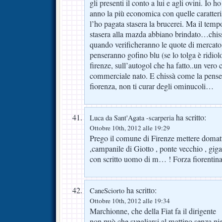
gli presenti il conto a lui e agli ovini. Io 
anno la più economica con quelle caratteri
l’ho pagata stasera la brucerei. Ma il tem
stasera alla mazda abbiano brindato…chis
quando verificheranno le quote di mercato 
penseranno gofino blu (se lo tolga è ridiolo
firenze, sull’autogol che ha fatto..un vero 
commerciale nato. E chissà come la pense
fiorenza, non ti curar degli ominucoli…
ha scritto:
Luca da Sant'Agata -scarperia
Ottobre 10th, 2012 alle 19:29
Prego il comune di Firenze mettere domatt
,campanile di Giotto , ponte vecchio , gig
con scritto uomo di m… ! Forza fiorentina
ha scritto:
CaneSciorto
Ottobre 10th, 2012 alle 19:34
Marchionne, che della Fiat fa il dirigente
non può che svegliarsi al mattino senza ni