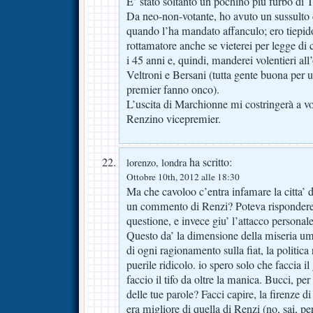
E’ stato soltanto un pochino più furbo di T
Da neo-non-votante, ho avuto un sussulto 
quando l’ha mandato affanculo; ero tiepi
rottamatore anche se vieterei per legge di c
i 45 anni e, quindi, manderei volentieri al
Veltroni e Bersani (tutta gente buona per
premier fanno onco).
L’uscita di Marchionne mi costringerà a v
Renzino vicepremier.
ha scritto:
lorenzo, londra
Ottobre 10th, 2012 alle 18:30
Ma che cavoloo c’entra infamare la citta’ 
un commento di Renzi? Poteva rispondere 
questione, e invece giu’ l’attacco personale e
Questo da’ la dimensione della miseria uma
di ogni ragionamento sulla fiat, la politica
puerile ridicolo. io spero solo che faccia il
faccio il tifo da oltre la manica. Bucci, per
delle tue parole? Facci capire, la firenze 
era migliore di quella di Renzi (no, sai, p