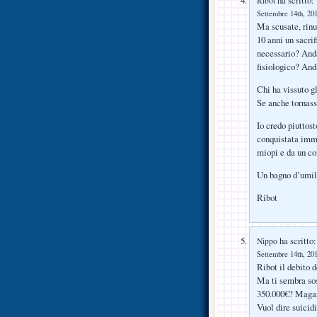
Ribot
Settembre 14th, 201
Ma scusate, rin
10 anni un sacri
necessario? Anda
fisiologico? And
Chi ha vissuto gl
Se anche tornass
Io credo piuttos
conquistata imme
miopi e da un co
Un bagno d’umilt
Ribot
ha scritto:
Nippo
Settembre 14th, 201
Ribot il debito d
Ma ti sembra sos
350.000€? Magar
Vuol dire suicid