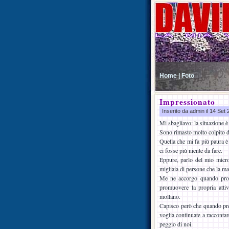
Home |
Foto
Impressionato
Inserito da admin il 14 Set
Mi sbagliavo: la situazione 
Sono rimasto molto colpito da
Quella che mi fa più paura è
ci fosse più niente da fare.
Eppure, parlo del mio micro
migliaia di persone che la mat
Me ne accorgo quando prop
promuovere la propria atti
mollano.
Capisco però che quando prend
voglia continuate a raccontar
peggio di noi.