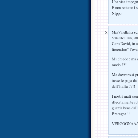
Una vita impegna
E non restano i 
Nippo
ha scr
MaxVinella
Settembre 14th, 201
Caro David, in u
fiorentino” l’eva
Mi chiedo : ma 
modo ??!!
Ma davvero si pu
tasse le paga da
dell’Italia ??!!
I nostri mali co
illecitamente ru
guarda bene dall
Bretagna !!
VERGOGNAAAAA