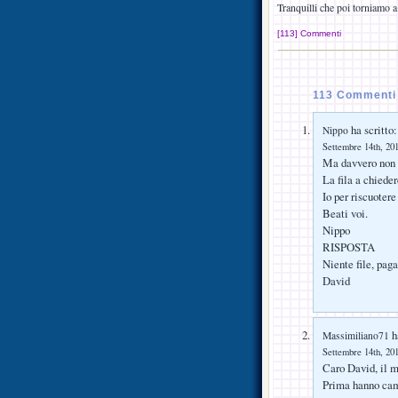
Tranquilli che poi torniamo a
[113] Commenti
113 Commenti 
ha scritto:
Nippo
Settembre 14th, 201
Ma davvero non 
La fila a chieder
Io per riscuoter
Beati voi.
Nippo
RISPOSTA
Niente file, paga
David
ha
Massimiliano71
Settembre 14th, 201
Caro David, il ma
Prima hanno camp