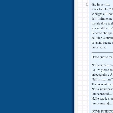
ha scritto:
diaz
Settembre 14th, 201
@Nippo e Ribot:
dell’italiano me
statale dove tag
scarsa affluenza”
Peccato che ques
cellulari sicura
vengono pagate s
burocrazia.
——————
Detto questo mi 
Nei servizi ospe
L’altro giorno s
un’ecografia e 5 
Nell’istruzione?
Tra poco mi tocc
Nella sicurezza
[autocensura]…
Nelle strade sic
[autocensura]…
DOVE FINISCO