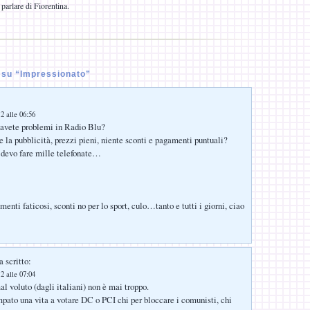
 parlare di Fiorentina.
su “Impressionato”
2 alle 06:56
avete problemi in Radio Blu?
e la pubblicità, prezzi pieni, niente sconti e pagamenti puntuali?
e devo fare mille telefonate…
menti faticosi, sconti no per lo sport, culo…tanto e tutti i giorni, ciao
 scritto:
2 alle 07:04
l voluto (dagli italiani) non è mai troppo.
ato una vita a votare DC o PCI chi per bloccare i comunisti, chi