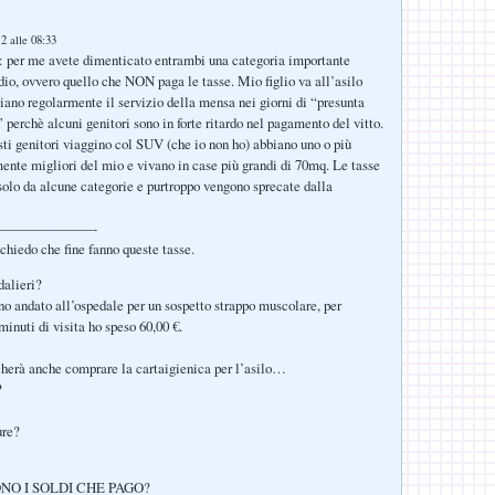
2 alle 08:33
 per me avete dimenticato entrambi una categoria importante
dio, ovvero quello che NON paga le tasse. Mio figlio va all’asilo
liano regolarmente il servizio della mensa nei giorni di “presunta
 perchè alcuni genitori sono in forte ritardo nel pagamento del vitto.
ti genitori viaggino col SUV (che io non ho) abbiano uno o più
mente migliori del mio e vivano in case più grandi di 70mq. Le tasse
olo da alcune categorie e purtroppo vengono sprecate dalla
———————-
chiedo che fine fanno queste tasse.
dalieri?
ono andato all’ospedale per un sospetto strappo muscolare, per
minuti di visita ho speso 60,00 €.
herà anche comprare la cartaigienica per l’asilo…
?
ure?
NO I SOLDI CHE PAGO?