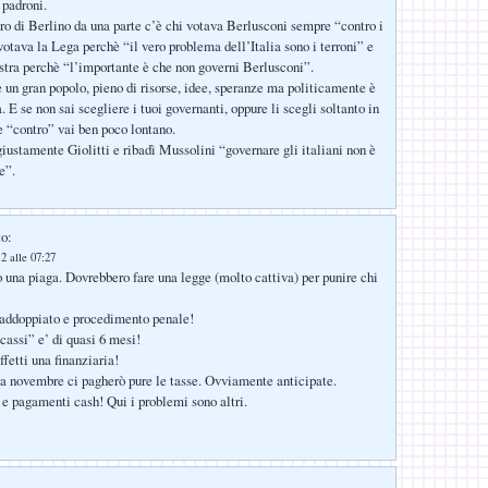
 padroni.
ro di Berlino da una parte c’è chi votava Berlusconi sempre “contro i
votava la Lega perchè “il vero problema dell’Italia sono i terroni” e
istra perchè “l’importante è che non governi Berlusconi”.
è un gran popolo, pieno di risorse, idee, speranze ma politicamente è
 E se non sai scegliere i tuoi governanti, oppure li scegli soltanto in
e “contro” vai ben poco lontano.
ustamente Giolitti e ribadì Mussolini “governare gli italiani non è
le”.
to:
2 alle 07:27
 una piaga. Dovrebbero fare una legge (molto cattiva) per punire chi
raddoppiato e procedimento penale!
assi” e’ di quasi 6 mesi!
effetti una finanziaria!
 a novembre ci pagherò pure le tasse. Ovviamente anticipate.
 e pagamenti cash! Qui i problemi sono altri.