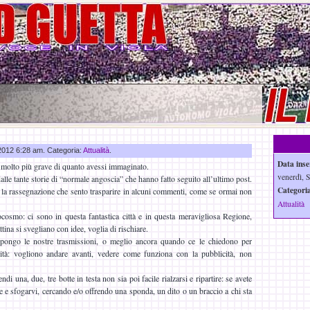
 2012 6:28 am. Categoria:
Attualità
.
Data inse
è molto più grave di quanto avessi immaginato.
venerdì, S
lle tante storie di “normale angoscia” che hanno fatto seguito all’ultimo post.
Categoria
 la rassegnazione che sento trasparire in alcuni commenti, come se ormai non
Attualità
cosmo: ci sono in questa fantastica città e in questa meravigliosa Regione,
tina si svegliano con idee, voglia di rischiare.
ongo le nostre trasmissioni, o meglio ancora quando ce le chiedono per
vità: vogliono andare avanti, vedere come funziona con la pubblicità, non
i una, due, tre botte in testa non sia poi facile rialzarsi e ripartire: se avete
e e sfogarvi, cercando e/o offrendo una sponda, un dito o un braccio a chi sta