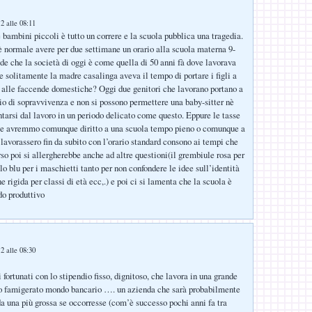
2 alle 08:11
 bambini piccoli è tutto un correre e la scuola pubblica una tragedia.
normale avere per due settimane un orario alla scuola materna 9-
de che la società di oggi è come quella di 50 anni fà dove lavorava
e solitamente la madre casalinga aveva il tempo di portare i figli a
 alle faccende domestiche? Oggi due genitori che lavorano portano a
io di sopravvivenza e non si possono permettere una baby-sitter nè
tarsi dal lavoro in un periodo delicato come questo. Eppure le tasse
e e avremmo comunque diritto a una scuola tempo pieno o comunque a
 lavorassero fin da subito con l’orario standard consono ai tempi che
rso poi si allergherebbe anche ad altre questioni(il grembiule rosa per
o blu per i maschietti tanto per non confondere le idee sull’identità
e rigida per classi di età ecc,.) e poi ci si lamenta che la scuola è
do produttivo
2 alle 08:30
 i fortunati con lo stipendio fisso, dignitoso, che lavora in una grande
to famigerato mondo bancario …. un azienda che sarà probabilmente
a una più grossa se occorresse (com’è successo pochi anni fa tra