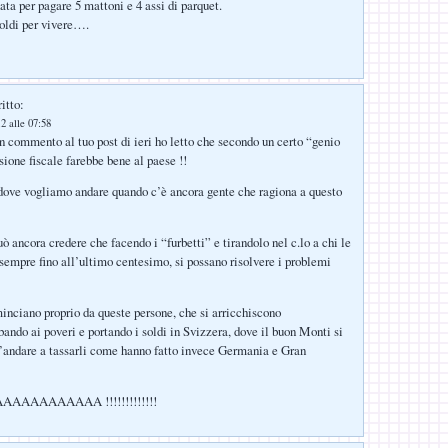
ta per pagare 5 mattoni e 4 assi di parquet.
soldi per vivere….
itto:
2 alle 07:58
n commento al tuo post di ieri ho letto che secondo un certo “genio
sione fiscale farebbe bene al paese !!
dove vogliamo andare quando c’è ancora gente che ragiona a questo
ò ancora credere che facendo i “furbetti” e tirandolo nel c.lo a chi le
 sempre fino all’ultimo centesimo, si possano risolvere i problemi
minciano proprio da queste persone, che si arricchiscono
bando ai poveri e portando i soldi in Svizzera, dove il buon Monti si
’andare a tassarli come hanno fatto invece Germania e Gran
AAAAAAAAA !!!!!!!!!!!!!