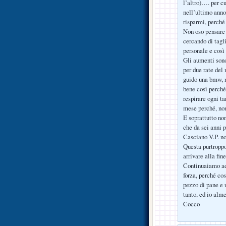
l’altro)…. per cu
nell’ultimo anno
risparmi, perché
Non oso pensare 
cercando di tagli
personale e così 
Gli aumenti sono
per due rate del 
guido una bmw, n
bene così perché
respirare ogni ta
mese perché, non 
E soprattutto no
che da sei anni 
Casciano V.P. no
Questa purtroppo
arrivare alla fin
Continuaiamo ad
forza, perché cos
pezzo di pane e 
tanto, ed io alm
Cocco