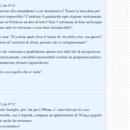
2 alle 07:33
unciare allo smartphone è così drammatico? Tenere la macchina per
ficio impossibile? Cambiare il guardaroba ogni stagione strettamente
re in Polinesia un dato di fatto? Fare 5 settimane di ferie un bisogno
are tutte le settimane a cena fuori insindacabile?
i anni ’70 sa bene quale fosse il tenore di vita della crisi: ma questo?
imo all’austerity di allora, pensate che ci estingueremmo?
to che valutiamo e giudichiamo questa crisi dall’alto di un’agiatezza
ritatamente, con debiti insostenibili avallati da programmi politici
nsumismo sfrenato ingiustificato.
à, ecco quello che ci vuole!
2 alle 07:52
elle famiglie, piu’ che per l’iPhone, e’ stato fatto per le case.
tenibe, con 2 stipendi, comprare un appartamento di 70 mq e pagarlo
i anche da restaurare.
io economico!