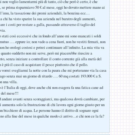
i non voglio lamentarmi più di tanto, ciò che però è certo, è che
, se prima risparmiavo 50 € al mese, oggi ho dovuto mettere mano ai
 l’imu, la tassazione dei premi aziendali, la benzina ecc…
a chi ha visto sparire la sua azienda nel baratro degli aumenti,
are i costi per restare a galla, passando attraverso il taglio del
via.
 stati così eccessivi che in fondo all’anno mi sono mancati i soldi
mutuo …. eppure io; non vado a cena fuori, non ho vestiti firmati, non
on ho orologi costosi e potrei continuare all’infinito. La mia vita va
 quanto suddetto non mi serve, però mi piacerebbe riuscire a
nto, senza iniziare a controllare il conto corrente già alla metà del
è più il caso di acquistare il pesce piuttosto che il pollo.
n vorrei svegliarmi la notte con la paura che mi porteranno via la casa
pago senza mai un giorno di ritardo …. 60 mq costati 193.000 € a S.
n una villa.
 è l’Italia di oggi, dove anche chi non esagera fa una fatica cane ad
e del mese!!!
 andare avanti senza scoraggiarci, ma qualcosa dovrà cambiare, per
ì aumenta solo la frustrazione di chi lavora ogni giorno giusto per un
un bicchiere di acqua. Le persone hanno il diritto di sognare ogni
eno alla fine del mese in qualche modo ci arrivo…e chi non ce la fa?