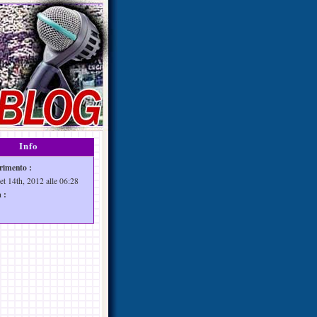
Info
rimento :
et 14th, 2012 alle 06:28
 :