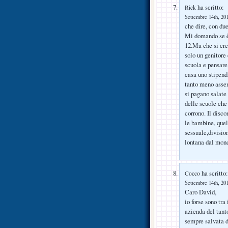
ha scritto:
Rick
Settembre 14th, 201
che dire, con due
Mi domando se è 
12.Ma che si cre
solo un genitore 
scuola e pensare
casa uno stipend
tanto meno assen
si pagano salat
delle scuole che
corrono. Il disco
le bambine, quell
sessuale,division
lontana dal mon
ha scritto:
Cocco
Settembre 14th, 201
Caro David,
io forse sono tra
azienda del tan
sempre salvata d