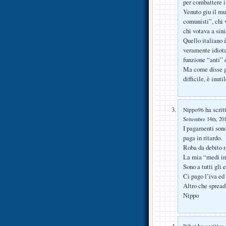
per combattere i
Venuto giu il mu
comunisti”, chi 
chi votava a sin
Quello italiano 
veramente idiota.
funzione “anti” 
Ma come disse gi
difficile, è inuti
ha scrit
Nippo96
Settembre 14th, 201
I pagamenti sono
paga in ritardo.
Roba da debito 
La mia “medi inc
Sono a tutti gli 
Ci pago l’iva ed
Altro che spread
Nippo
ha scritto: