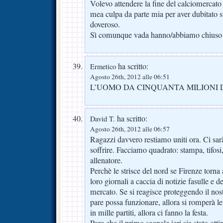
Volevo attendere la fine del calciomercato
mea culpa da parte mia per aver dubitato su
doveroso.
Sì comunque vada hanno/abbiamo chiuso 
ha scritto:
Ermetico
Agosto 26th, 2012 alle 06:51
L’UOMO DA CINQUANTA MILIONI D
ha scritto:
David T.
Agosto 26th, 2012 alle 06:57
Ragazzi davvero restiamo uniti ora. Ci sarà
soffrire. Facciamo quadrato: stampa, tifosi
allenatore.
Perchè le strisce del nord se Firenze torna 
loro giornali a caccia di notizie fasulle e de
mercato. Se si reagisce proteggendo il nos
pare possa funzionare, allora si romperà le 
in mille partiti, allora ci fanno la festa.
Pare che il primo segnale ieri sia stato ott