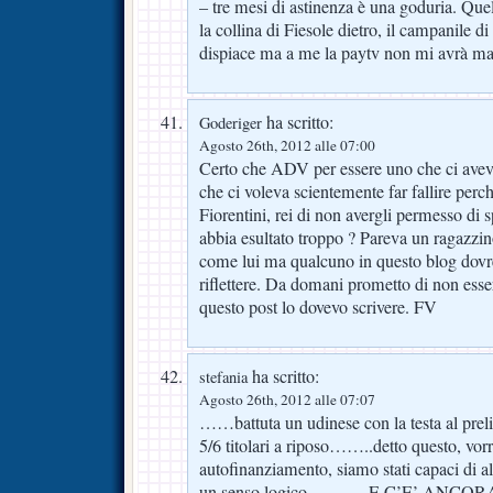
– tre mesi di astinenza è una goduria. Quel
la collina di Fiesole dietro, il campanile
dispiace ma a me la paytv non mi avrà 
ha scritto:
Goderiger
Agosto 26th, 2012 alle 07:00
Certo che ADV per essere uno che ci avev
che ci voleva scientemente far fallire perc
Fiorentini, rei di non avergli permesso d
abbia esultato troppo ? Pareva un ragazzi
come lui ma qualcuno in questo blog do
riflettere. Da domani prometto di non es
questo post lo dovevo scrivere. FV
ha scritto:
stefania
Agosto 26th, 2012 alle 07:07
……battuta un udinese con la testa al pre
5/6 titolari a riposo……..detto questo, vor
autofinanziamento, siamo stati capaci di a
un senso logico………..E C’E’ ANCO