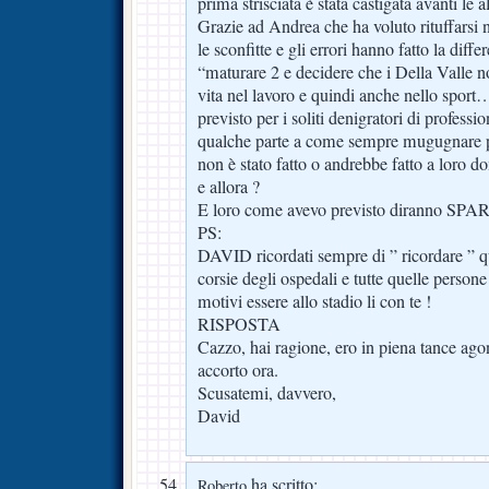
prima strisciata è stata castigata avanti le 
Grazie ad Andrea che ha voluto rituffarsi 
le sconfitte e gli errori hanno fatto la diffe
“maturare 2 e decidere che i Della Valle n
vita nel lavoro e quindi anche nello spor
previsto per i soliti denigratori di profess
qualche parte a come sempre mugugnare pe
non è stato fatto o andrebbe fatto a loro d
e allora ?
E loro come avevo previsto diranno 
PS:
DAVID ricordati sempre di ” ricordare ” que
corsie degli ospedali e tutte quelle person
motivi essere allo stadio li con te !
RISPOSTA
Cazzo, hai ragione, ero in piena tance ago
accorto ora.
Scusatemi, davvero,
David
ha scritto:
Roberto