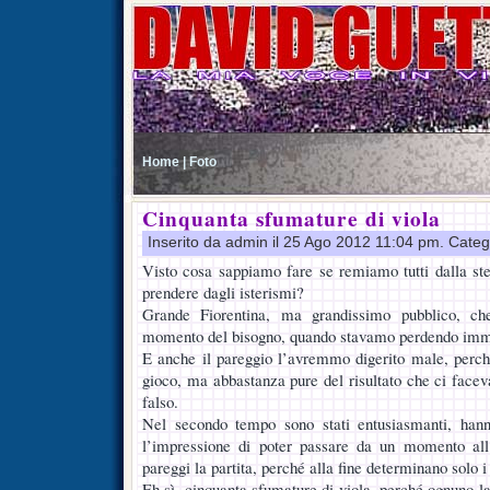
Home |
Foto
Cinquanta sfumature di viola
Inserito da admin il 25 Ago 2012 11:04 pm. Categ
Visto cosa sappiamo fare se remiamo tutti dalla st
prendere dagli isterismi?
Grande Fiorentina, ma grandissimo pubblico, che
momento del bisogno, quando stavamo perdendo imm
E anche il pareggio l’avremmo digerito male, perch
gioco, ma abbastanza pure del risultato che ci face
falso.
Nel secondo tempo sono stati entusiasmanti, hann
l’impressione di poter passare da un momento all
pareggi la partita, perché alla fine determinano solo i
Eh sì, cinquanta sfumature di viola, perché ognuno l