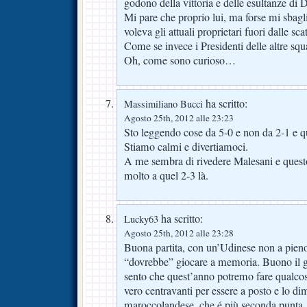
godono della vittoria e delle esultanze di 
Mi pare che proprio lui, ma forse mi sbagli
voleva gli attuali proprietari fuori dalle sca
Come se invece i Presidenti delle altre squa
Oh, come sono curioso…
ha scritto:
Massimiliano Bucci
Agosto 25th, 2012 alle 23:23
Sto leggendo cose da 5-0 e non da 2-1 e que
Stiamo calmi e divertiamoci.
A me sembra di rivedere Malesani e quest
molto a quel 2-3 là.
ha scritto:
Lucky63
Agosto 25th, 2012 alle 23:28
Buona partita, con un’Udinese non a pien
“dovrebbe” giocare a memoria. Buono il 
sento che quest’anno potremo fare qualco
vero centravanti per essere a posto e lo di
maroccolandese, che é più seconda punta, 