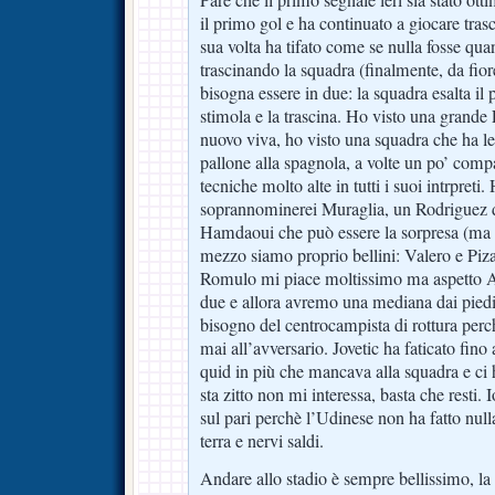
il primo gol e ha continuato a giocare tras
sua volta ha tifato come se nulla fosse qua
trascinando la squadra (finalmente, da fior
bisogna essere in due: la squadra esalta il 
stimola e la trascina. Ho visto una grande 
nuovo viva, ho visto una squadra che ha le i
pallone alla spagnola, a volte un po’ comp
tecniche molto alte in tutti i suoi intrpret
soprannominerei Muraglia, un Rodriguez d
Hamdaoui che può essere la sorpresa (ma 
mezzo siamo proprio bellini: Valero e Piza
Romulo mi piace moltissimo ma aspetto A
due e allora avremo una mediana dai piedi
bisogno del centrocampista di rottura perch
mai all’avversario. Jovetic ha faticato fin
quid in più che mancava alla squadra e ci h
sta zitto non mi interessa, basta che resti.
sul pari perchè l’Udinese non ha fatto nulla
terra e nervi saldi.
Andare allo stadio è sempre bellissimo, la