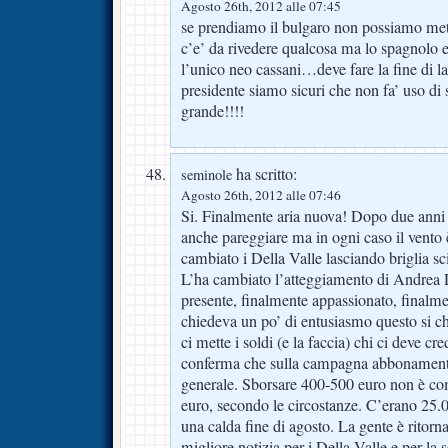
Agosto 26th, 2012 alle 07:45
se prendiamo il bulgaro non possiamo met
c’e’ da rivedere qualcosa ma lo spagnolo
l’unico neo cassani…deve fare la fine di l
presidente siamo sicuri che non fa’ uso di
grande!!!!
ha scritto:
seminole
Agosto 26th, 2012 alle 07:46
Si. Finalmente aria nuova! Dopo due anni
anche pareggiare ma in ogni caso il vento
cambiato i Della Valle lasciando briglia sc
L’ha cambiato l’atteggiamento di Andrea D
presente, finalmente appassionato, finalme
chiedeva un po’ di entusiasmo questo si ch
ci mette i soldi (e la faccia) chi ci deve cr
conferma che sulla campagna abbonamenti 
generale. Sborsare 400-500 euro non è co
euro, secondo le circostanze. C’erano 25.
una calda fine di agosto. La gente è ritorna
migliore notizia per i Della Valle e per la s