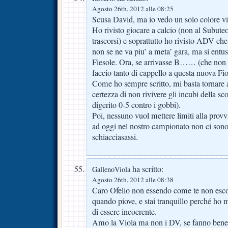
Agosto 26th, 2012 alle 08:25
Scusa David, ma io vedo un solo colore vio
Ho rivisto giocare a calcio (non al Subute
trascorsi) e soprattutto ho rivisto ADV ch
non se ne va piu’ a meta’ gara, ma si entu
Fiesole. Ora, se arrivasse B…… (che non
faccio tanto di cappello a questa nuova Fio
Come ho sempre scritto, mi basta tornare a
certezza di non rivivere gli incubi della sc
digerito 0-5 contro i gobbi).
Poi, nessuno vuol mettere limiti alla prov
ad oggi nel nostro campionato non ci sono
schiacciasassi.
ha scritto:
GallenoViola
Agosto 26th, 2012 alle 08:38
Caro Ofelio non essendo come te non esc
quando piove, e stai tranquillo perché ho m
di essere incoerente.
Amo la Viola ma non i DV, se fanno bene