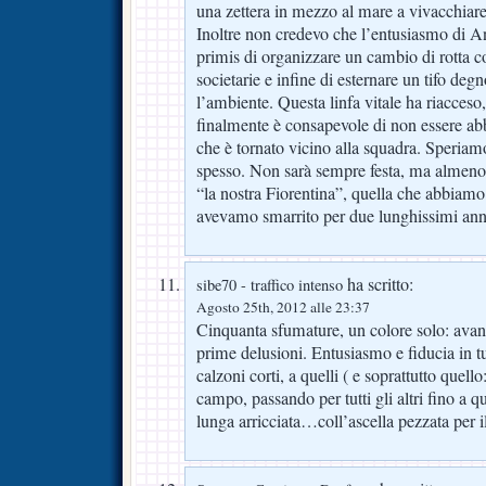
una zettera in mezzo al mare a vivacchiare
Inoltre non credevo che l’entusiasmo di A
primis di organizzare un cambio di rotta co
societarie e infine di esternare un tifo degn
l’ambiente. Questa linfa vitale ha riacces
finalmente è consapevole di non essere ab
che è tornato vicino alla squadra. Speria
spesso. Non sarà sempre festa, ma almeno 
“la nostra Fiorentina”, quella che abbiam
avevamo smarrito per due lunghissimi ann
ha scritto:
sibe70 - traffico intenso
Agosto 25th, 2012 alle 23:37
Cinquanta sfumature, un colore solo: avant
prime delusioni. Entusiasmo e fiducia in tut
calzoni corti, a quelli ( e soprattutto quell
campo, passando per tutti gli altri fino a 
lunga arricciata…coll’ascella pezzata per 