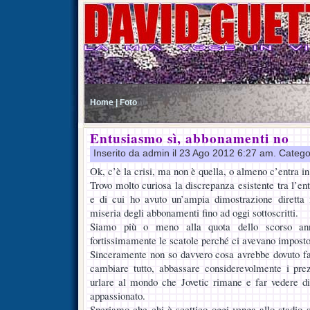
Home |
Foto
Entusiasmo sì, abbonamenti no
Inserito da admin il 23 Ago 2012 6:27 am. Catego
Ok, c’è la crisi, ma non è quella, o almeno c’entra i
Trovo molto curiosa la discrepanza esistente tra l’ent
e di cui ho avuto un’ampia dimostrazione diretta i
miseria degli abbonamenti fino ad oggi sottoscritti.
Siamo più o meno alla quota dello scorso ann
fortissimamente le scatole perché ci avevano imposto 
Sinceramente non so davvero cosa avrebbe dovuto far
cambiare tutto, abbassare considerevolmente i pre
urlare al mondo che Jovetic rimane e far vedere di 
appassionato.
Speriamo che chi è scettico oggi venga allo stadio s