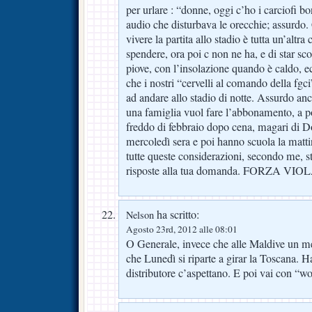
per urlare : “donne, oggi c’ho i carciofi bon
audio che disturbava le orecchie; assurdo. Ce
vivere la partita allo stadio è tutta un’altra
spendere, ora poi c non ne ha, e di star s
piove, con l’insolazione quando è caldo, 
che i nostri “cervelli al comando della fgci
ad andare allo stadio di notte. Assurdo anc
una famiglia vuol fare l’abbonamento, a p
freddo di febbraio dopo cena, magari di D
mercoledì sera e poi hanno scuola la matt
tutte queste considerazioni, secondo me, 
risposte alla tua domanda. FORZA VIOL
ha scritto:
Nelson
Agosto 23rd, 2012 alle 08:01
O Generale, invece che alle Maldive un 
che Lunedì si riparte a girar la Toscana. Ha
distributore c’aspettano. E poi vai con “w