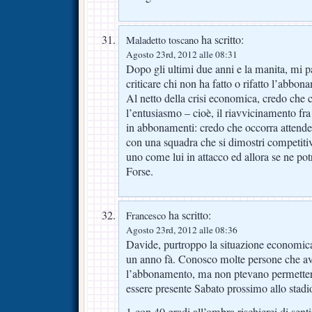
ha scritto:
Maladetto toscano
Agosto 23rd, 2012 alle 08:31
Dopo gli ultimi due anni e la manita, mi 
criticare chi non ha fatto o rifatto l’abbon
Al netto della crisi economica, credo che 
l’entusiasmo – cioè, il riavvicinamento fra 
in abbonamenti: credo che occorra attender
con una squadra che si dimostri competitiv
uno come lui in attacco ed allora se ne potr
Forse.
ha scritto:
Francesco
Agosto 23rd, 2012 alle 08:36
Davide, purtroppo la situazione economica
un anno fà. Conosco molte persone che av
l’abbonamento, ma non ptevano permetterse
essere presente Sabato prossimo allo stad
1-con 40 gradi all’ombra rischierei di sen