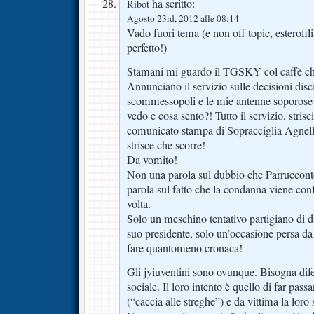
ha scritto:
Ribot
Agosto 23rd, 2012 alle 08:14
Vado fuori tema (e non off topic, esterofili
perfetto!)
Stamani mi guardo il TGSKY col caffè ch
Annunciano il servizio sulle decisioni disci
scommessopoli e le mie antenne soporose
vedo e cosa sento?! Tutto il servizio, strisci
comunicato stampa di Sopracciglia Agnelli,
strisce che scorre!
Da vomito!
Non una parola sul dubbio che Parruccont
parola sul fatto che la condanna viene con
volta.
Solo un meschino tentativo partigiano di 
suo presidente, solo un’occasione persa da 
fare quantomeno cronaca!
Gli jyiuventini sono ovunque. Bisogna dif
sociale. Il loro intento è quello di far passa
(“caccia alle streghe”) e da vittima la loro