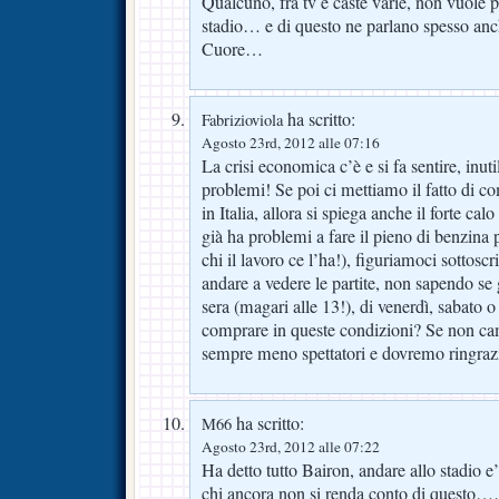
Qualcuno, fra tv e caste varie, non vuole p
stadio… e di questo ne parlano spesso anc
Cuore…
ha scritto:
Fabrizioviola
Agosto 23rd, 2012 alle 07:16
La crisi economica c’è e si fa sentire, inuti
problemi! Se poi ci mettiamo il fatto di com
in Italia, allora si spiega anche il forte ca
già ha problemi a fare il pieno di benzina p
chi il lavoro ce l’ha!), figuriamoci sottos
andare a vedere le partite, non sapendo se
sera (magari alle 13!), di venerdì, sabato
comprare in queste condizioni? Se non ca
sempre meno spettatori e dovremo ringrazi
ha scritto:
M66
Agosto 23rd, 2012 alle 07:22
Ha detto tutto Bairon, andare allo stadio e
chi ancora non si renda conto di questo…