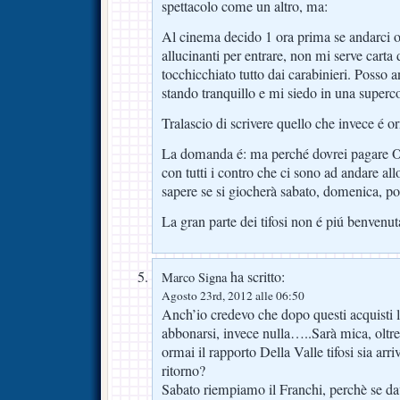
spettacolo come un altro, ma:
Al cinema decido 1 ora prima se andarci o
allucinanti per entrare, non mi serve carta
tocchicchiato tutto dai carabinieri. Posso 
stando tranquillo e mi siedo in una super
Tralascio di scrivere quello che invece é o
La domanda é: ma perché dovrei pagare 
con tutti i contro che ci sono ad andare allo
sapere se si giocherà sabato, domenica, p
La gran parte dei tifosi non é piú benvenuta
ha scritto:
Marco Signa
Agosto 23rd, 2012 alle 06:50
Anch’io credevo che dopo questi acquisti 
abbonarsi, invece nulla…..Sarà mica, oltre a
ormai il rapporto Della Valle tifosi sia arr
ritorno?
Sabato riempiamo il Franchi, perchè se d