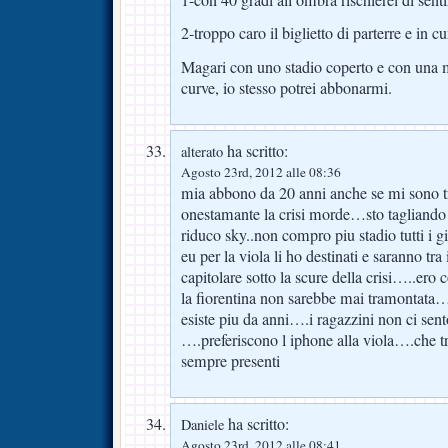
2-troppo caro il biglietto di parterre e in c
Magari con uno stadio coperto e con una mi
curve, io stesso potrei abbonarmi.
ha scritto:
alterato
Agosto 23rd, 2012 alle 08:36
mia abbono da 20 anni anche se mi sono 
onestamante la crisi morde…sto tagliando 
riduco sky..non compro piu stadio tutti i
eu per la viola li ho destinati e saranno tra 
capitolare sotto la scure della crisi…..ero
la fiorentina non sarebbe mai tramontata
esiste piu da anni….i ragazzini non ci se
….preferiscono l iphone alla viola….che tr
sempre presenti
ha scritto:
Daniele
Agosto 23rd, 2012 alle 08:41