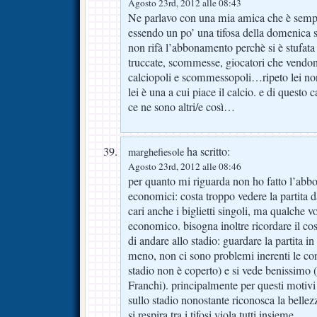
Agosto 23rd, 2012 alle 08:43
Ne parlavo con una mia amica che è sempr
essendo un po’ una tifosa della domenica s
non rifà l’abbonamento perchè si è stufata
truccate, scommesse, giocatori che vendon
calciopoli e scommessopoli…ripeto lei non
lei è una a cui piace il calcio. e di questo c
ce ne sono altri/e così…
ha scritto:
marghefiesole
Agosto 23rd, 2012 alle 08:46
per quanto mi riguarda non ho fatto l’ab
economici: costa troppo vedere la partita 
cari anche i biglietti singoli, ma qualche 
economico. bisogna inoltre ricordare il co
di andare allo stadio: guardare la partita i
meno, non ci sono problemi inerenti le con
stadio non è coperto) e si vede benissimo (
Franchi). principalmente per questi motivi
sullo stadio nonostante riconosca la bellez
si respira tra i tifosi viola tutti insieme.