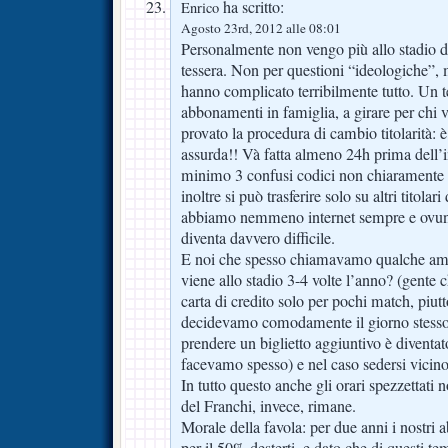
ha scritto:
Enrico
Agosto 23rd, 2012 alle 08:01
Personalmente non vengo più allo stadio d
tessera. Non per questioni “ideologiche”
hanno complicato terribilmente tutto. U
abbonamenti in famiglia, a girare per chi v
provato la procedura di cambio titolarità:
assurda!! Và fatta almeno 24h prima dell’i
minimo 3 confusi codici non chiaramente sp
inoltre si può trasferire solo su altri titolari
abbiamo nemmeno internet sempre e ovunq
diventa davvero difficile.
E noi che spesso chiamavamo qualche ami
viene allo stadio 3-4 volte l’anno? (gente
carta di credito solo per pochi match, piut
decidevamo comodamente il giorno stess
prendere un biglietto aggiuntivo è diventato
facevamo spesso) e nel caso sedersi vicino
In tutto questo anche gli orari spezzettati
del Franchi, invece, rimane.
Morale della favola: per due anni i nostri