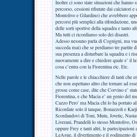
Inoltre ci sono state situazioni che hanno 
percorso, cessioni rifiutate dai calciatori e
Montolivo e Gilardino) che avrebbero appo
percorsi più semplici alla rifondazione, un
delle sorti sportive della squadra e tanto alt
Ma tutti ci ricordiamo solo dei disastri.
Adesso nessuno parla di Cognigni, ma vuo
succeda mai) che se perdiamo tre partite di
sua presenza a disturbare la squadra e i ris
nuovamente a dire e chiedere quale e’ il l
cosa c’entra con la Fiorentina etc. Etc.
Nelle parole e le chiacchiere di tanti che 
che non aspettano altro che tornare ad esse
grosse come case, dite che Corvino e’ stato
Fiorentina, e che Macia e’ un genio del me
Cazzo Pero’ ma Macia chi lo ha portato all
Ricordate solo il tanque, Bonazzoli e Karj
Scordandovi di Toni, Mutu, Jovetic, Nasta
Liverani, Prandelli lo stesso Montolivo, O
oppure Frey e tanti altri, le partecipazion
LeAgue, il divertimento e il godimento di