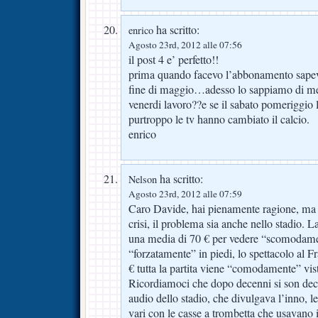
ha scritto:
enrico
Agosto 23rd, 2012 alle 07:56
il post 4 e’ perfetto!!
prima quando facevo l’abbonamento sapevo t
fine di maggio…adesso lo sappiamo di me
venerdi lavoro??e se il sabato pomeriggio 
purtroppo le tv hanno cambiato il calcio.
enrico
ha scritto:
Nelson
Agosto 23rd, 2012 alle 07:59
Caro Davide, hai pienamente ragione, ma i
crisi, il problema sia anche nello stadio. L
una media di 70 € per vedere “scomodament
“forzatamente” in piedi, lo spettacolo al 
€ tutta la partita viene “comodamente” vist
Ricordiamoci che dopo decenni si son deci
audio dello stadio, che divulgava l’inno, l
vari con le casse a trombetta che usavano i