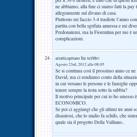
per il 50% desterti, e dato che di questi t
ne abbiamo, alla fine ci siamo fatti la pay 
allegramente sul divano di casa.
Piuttosto mi faccio 3-4 trasferte l’anno co
partita con bella sgrifata annessa e mi dive
Perdonatemi, ma la Fiorentina per me è un
complicazioni.
ha scritto:
ariatticapitano
Agosto 23rd, 2012 alle 08:05
Se si continua così il prossimo anno ce n
David, ma ci rendiamo conto della situazi
in cui versano le persone e le famiglie op
tenere sempre la testa sotto la sabbia?
Il motivo principale per cui io ho smesso 
ECONOMICO.
Se poi ci aggiungi che gli ultimi tre anni 
disastrosi, che lo stadio fa schifo, che sis
quale sia il progetto Della Valliano..