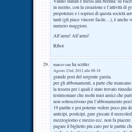
Vanno stanati e messi alla berlina: su Fac
in merito, con la creazione e l’attività di
prepotenze e i soprusi di questa società ar
tanti (gli piace vincere facile…), è anche ve
numero maggiore.
All’armi! All’armi!
Ribot
ha scritto:
marco-san
Agosto 23rd, 2012 alle 08:18
grande post del sergente garzia.
per gli abbonamenti, a parte che mancano 
la tessera per i quali è stato trovato rimedi
testimoniare che molti miei amici che par
non sottoscrivono piu l’abbonamento perch
19 partite e poi poterne vedere poco piu de
anticipi, posticipi, gare giocate il mercoled
mezzogiorno e mezzo ecc. non fa piacere 
pagare il biglietto piu caro per le partite 