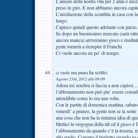
L’amore della nostra vita per 2 anni e mezzo
preso in giro. E non abbiamo ancora capit
L’umiliazione della sconfitta in casa con l
lungo.
Capisco quindi questo adelante con juicio.
Se dopo un buonissimo mercato (sarà otti
ancora manca) arriveranno gioco e risultati
gente tornerà a riempire il Franchi.
Ci vuole ancora un po’ di tempo.
ha scritto:
ci vuole una punta
Agosto 23rd, 2012 alle 09:09
Allora mi sembra si faccia a non capissi…
l’abbonamento non può piu’ essere conside
attendibile come lo era una volta.
Con le partite di domenica mattina, sabato
venerdi’ a pranzo, la gente non se la sente
una cosa che non ha la minima idea di quan
Mettici la vergogna della tdt ed il gioco è 
l’abbonamento da quando c’è la tessera, 
allo stadio. Compro il biglietto quando so 