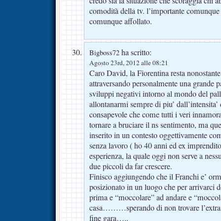
credo sia la situazione che scoraggia chi ab
comodità della tv. l’importante comunque 
comunque affollato.
ha scritto:
Bigboss72
Agosto 23rd, 2012 alle 08:21
Caro David, la Fiorentina resta nonostante 
attraversando personalmente una grande pa
sviluppi negativi intorno al mondo del pall
allontanarmi sempre di piu’ dall’intensita
consapevole che come tutti i veri innamorat
tornare a bruciare il ns sentimento, ma q
inserito in un contesto oggettivamente com
senza lavoro ( ho 40 anni ed ex imprendit
esperienza, la quale oggi non serve a ness
due piccoli da far crescere.
Finisco aggiungendo che il Franchi e’ or
posizionato in un luogo che per arrivarci 
prima e “moccolare” ad andare e “moccola
casa………sperando di non trovare l’extra d
fine gara…..