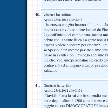
ha scritto:
vibennal
Agosto 23rd, 2012 alle 08:47
l’incertezza che gira intorno al futuro di Jo
media-(set),invidiosamente lontani da Fir
2gg dall’inizio del campionato ,manca.molti
debito con la salute fisica.La gente non si 
aspetta.Vedere e toccare per credere? Tu
so.Spesso,in un recente passato siamo stati l
passo in avanti e poi ,invece,lo abbiamo fa
indietro.Vediamo;personalmente credo ch
centravanti ed allungano il tempo per abb
saliranno.
ha scritto:
Graziano
Agosto 23rd, 2012 alle 08:51
“Davidino” ma lo sai che lo stipendio me
parte degli italiani è 1200 euro al mese 
peggio ancora DISOCCUPATI???? invece i 