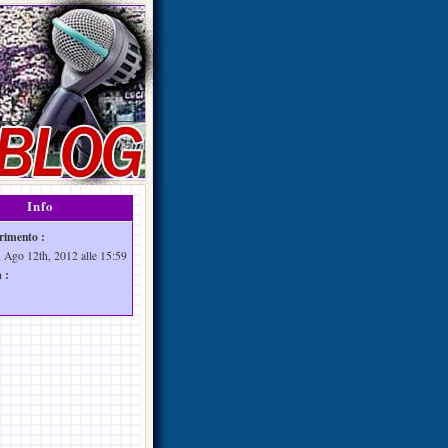
Info
rimento :
 Ago 12th, 2012 alle 15:59
 :