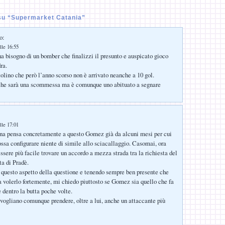
su “Supermarket Catania”
o:
lle 16:55
a bisogno di un bomber che finalizzi il presunto e auspicato gioco
ra.
olino che però l’anno scorso non è arrivato neanche a 10 gol.
he sarà una scommessa ma è comunque uno abituato a segnare
lle 17:01
ina pensa concretamente a questo Gomez già da alcuni mesi per cui
ossa configurare niente di simile allo sciacallaggio. Casomai, ora
essere più facile trovare un accordo a mezza strada tra la richiesta del
ta di Pradè.
e questo aspetto della questione e tenendo sempre ben presente che
volerlo fortemente, mi chiedo piuttosto se Gomez sia quello che fa
e dentro la butta poche volte.
ogliano comunque prendere, oltre a lui, anche un attaccante più