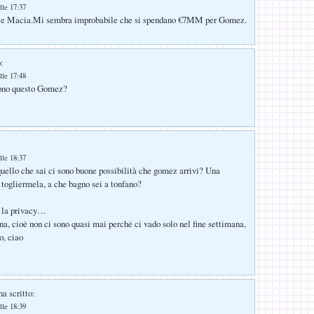
lle 17:37
é e Macia.Mi sembra improbabile che si spendano €7MM per Gomez.
:
lle 17:48
ono questo Gomez?
lle 18:37
uello che sai ci sono buone possibilità che gomez arrivi? Una
i togliermela, a che bagno sei a tonfano?
a la privacy…
a, cioė non ci sono quasi mai perchė ci vado solo nel fine settimana,
o, ciao
a scritto:
lle 18:39