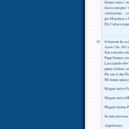
Gomez non e’ un
fascia non puo’ 
valutazioni….com
per Marchese e 
Per l’attacco pun
ha scr
Il Generale
Agosto 12th, 2012 a
Son convinto che
Papu Gomez cost
Lasciamolo dov’è
punta titolare, a
Per ora il duo P
Mi hanno spiazz
Magari arriva F
Magari arriva M
Magari ritorna P
Se non arrivasse
Aspettiamo.