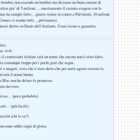
 bomber, non essendo un bomber ma diciamo un buon cursore di
valere piu’ di 5 milioni…..onestamente il catania esagera con le
e ha sempre fatto….giusto venire in contro a Pulvirenti, 10 milioni
Gomez ci stanno tutti….proviamoci.
terei diritto su Denis dell’Atalanta. Usato sicuro e garantito.
itto:
lle 18:40
 il centravanti titolare sarà un nome che ancora non è stato fatto.
a comunque troppo per i pochi goal che segna.
 e magari, visto che è stato detto che per metà agosto avremo la
rriverà il nome buono.
ra-Mac non ha deluso le promesse.
ato davvero.
alcao… (poco probabile)
atri… (più facile)
azzini (chi lo sa?)
 nessuno addio sogni di gloria.