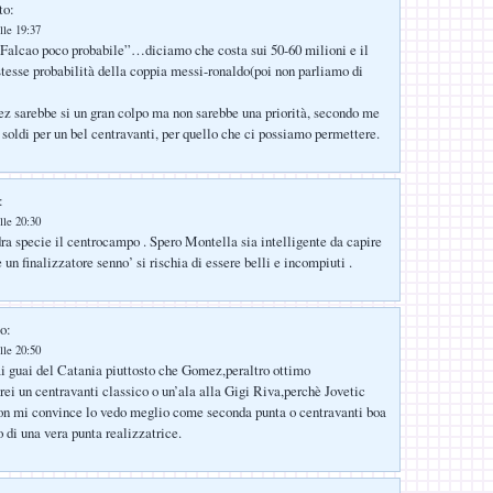
to:
lle 19:37
“Falcao poco probabile”…diciamo che costa sui 50-60 milioni e il
 stesse probabilità della coppia messi-ronaldo(poi non parliamo di
sarebbe si un gran colpo ma non sarebbe una priorità, secondo me
soldi per un bel centravanti, per quello che ci possiamo permettere.
:
lle 20:30
ra specie il centrocampo . Spero Montella sia intelligente da capire
 un finalizzatore senno’ si rischia di essere belli e incompiuti .
o:
lle 20:50
i guai del Catania piuttosto che Gomez,peraltro ottimo
irei un centravanti classico o un’ala alla Gigi Riva,perchè Jovetic
non mi convince lo vedo meglio come seconda punta o centravanti boa
 di una vera punta realizzatrice.