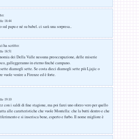
to:
lle 18:44
 sul papu e né su babel. ci sarà una sorpresa..
ha scritto:
ci
lle 18:51
nomia dei Della Valle nessuna preoccupazione, delle miserie
oco, galleggeranno in eterno finché campano.
ette diamogli sette. Se costa dieci diamogli sette più Ljajic o
re vuole venire a Firenze ed è forte.
lle 19:10
con i saldi di fine stagione, ma poi farei uno sforzo vero per quello
atta alle caratteristiche che vuole Montella: che la butti dentro e che
riferimento e si inserisca bene, esperto e furbo. Il nome migliore è