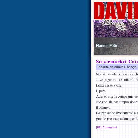
Home |
Foto
Supermarket Cat
Inserito da admin il 12 Ag
Non è mai elegante e neanche 
Juve pagarono 15 miliardi del
fallite casse viola.
E però.
Adesso che la compagnia aerea
che non sia così impossibile 
il bilancio.
Lo pensando ovviamente a Pa
grande preoccupazione per lo
[88] Commenti