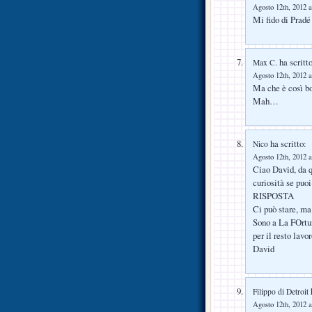
Agosto 12th, 2012 a
Mi fido di Prad
ha scritto
Max C.
Agosto 12th, 2012 a
Ma che è così b
Mah…
ha scritto:
Nico
Agosto 12th, 2012 a
Ciao David, da q
curiosità se puo
RISPOSTA
Ci può stare, m
Sono a La FOrtun
per il resto lavor
David
h
Filippo di Detroit
Agosto 12th, 2012 a