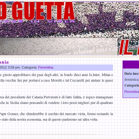
ania
o 2012 3:59 pm. Categoria:
Fiorentina
.
Data inse
giusto approfittarsi dei guai degli altri, in fondo dieci anni fa Inter, Milan e
domenica,
la vecchie lire per portarsi a casa Moretti e tal Ceccarelli per aiutare le quasi
Categoria
Fiorentina
 del presidente del Catania Pulvirenti è di fatto fallita, è logico immaginare
che in Sicilia stiano pensando di vendere i loro pezzi migliori pur di quadrare
pu Gomez, che chiuderebbe il cerchio del mercato viola, fermo restando la
 stato della nostra economia, ma di questo parleremo un’altra volta.