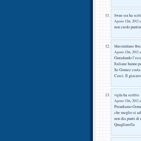
ha scrit
Swan-sea
Agosto 12th, 2012 a
non credo puntino
Massimiliano Buc
Agosto 12th, 2012 a
Guradando l’eco
Italiane hanno p
Se Gomez costa s
Cerci. Il giocato
ha scritto:
vigila
Agosto 12th, 2012 a
Prendiamo Gomez 
che meglio si ad
non dia punti di 
Quagliarella