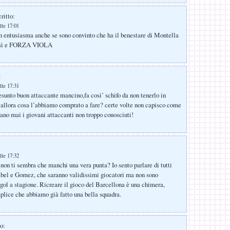
ritto:
lle 17:01
entusiasma anche se sono convinto che ha il benestare di Montella
così e FORZA VIOLA
:
lle 17:31
esunto buon attaccante mancino,fa cosi’ schifo da non tenerlo in
allora cosa l’abbiamo comprato a fare? certe volte non capisco come
iano mai i giovani attaccanti non troppo conosciuti!
lle 17:32
on ti sembra che manchi una vera punta? Io sento parlare di tutti
Babel e Gomez, che saranno validissimi giocatori ma non sono
 gol a stagione. Ricreare il gioco del Barcellona è una chimera,
lice che abbiamo già fatto una bella squadra.
o: