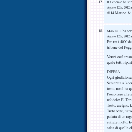
ha scr
Il Generale
Agosto 12th, 2012 a
@14 Matteo18: c
ha scri
MARIO T.
Agosto 12th, 2012 a
Ero tra i 4000 d
tribune del Pogg
Vorrei così tras
quale tutti ripo
DIFESA
Ogni giudizio sa
Schierata a 3 c
tosto, non l’ha 
Posso però affer
un’idolo: El Tor
Tosto, arcigno, k
Tutto bene, tut
pedata di un rag
entrate molto, t
salta di quelle c