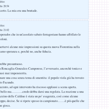
itto:
lle 20:54
erto. La mia era una boutade.
tto:
lle 21:02
esperados che in un’assolato sabato ferragostano hanno affollato le
ioloni.
mettervi alcune mie impressioni su questa nuova Fiorentina nella
niamo speranza e, perchè no, anche fiducia.
rebbe presuntuoso.
on Roncaglia-Gonzalez-Camporese, l’avversario, ancorchè tonico e
quasi mai impensierita.
mare una cosa senza tema di smentita: il popolo viola già ha trovato
ito Facundo.
azzuto, ad ogni intervento ha riscosso applausi a scena aperta.
to bello ma………..credo debba darsi una regolata. La reazione a una
azzino delle Caldine è stata un po’ esagerata, così come alcune
roppo, decise. Se si ripete spesso in campionato…….è più quelle che
he gioca.