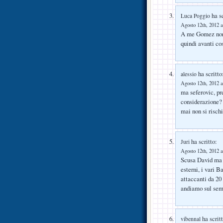
ha sc
Luca Poggio
Agosto 12th, 2012 a
A me Gomez non 
quindi avanti 
ha scritto
alessio
Agosto 12th, 2012 a
ma seferovic, pr
considerazione? 
mai non si risch
ha scritto:
Juri
Agosto 12th, 2012 a
Scusa David ma n
esterni, i vari 
attaccanti da 20
andiamo sul semp
ha scritt
vibennal