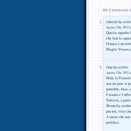
88 Commenti 
ha scritt
Gabriele
Agosto 12th, 2012 a
Questa squadra h
che farà la squad
Gomez è un trott
Meglio Vossen c
ha scritto:
Giap
Agosto 12th, 2012 a
Mah, la Fiorent
non mi pare si p
potrebbe, forse, 
Catania e l’offer
Tuttavia, a part
Montella sembra 
per noi, visto ch
A meno che non v
prolifico.