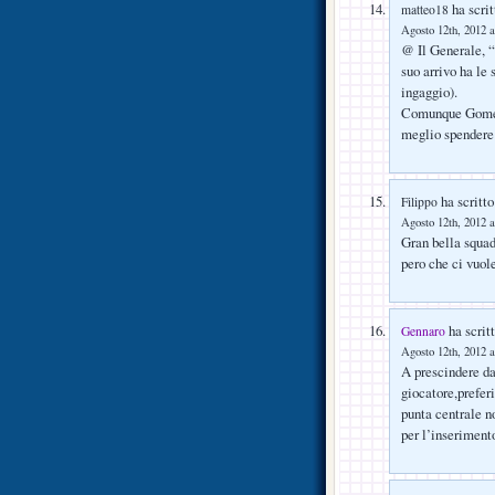
ha scrit
matteo18
Agosto 12th, 2012 a
@ Il Generale, 
suo arrivo ha le
ingaggio).
Comunque Gomez 
meglio spendere 
ha scritto
Filippo
Agosto 12th, 2012 a
Gran bella squad
pero che ci vuole
ha scritt
Gennaro
Agosto 12th, 2012 a
A prescindere da
giocatore,prefer
punta centrale 
per l’inserimento