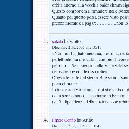
orbita attorno alla vecchia baldr ehmm sig
Questo comporterà il rimanere nelle posizio
Quanto poi questo possa essere visto posit
prezzo morale da pagare………….non lo 
ha scritto:
solaria
Dicembre 21st, 2005 alle 10:41
«Non ho sbagliato nessuna, nessuna, nessu
perfettibile ma c’è stato il cambio sfavorevo
petrolio… Se il signor Della Valle voless
ne uscirebbe con le ossa rotte»
Queste le parle del signor B. e se non son
poco ci manca.
Io inizio ad aver paura… qui si rischia di r
dello scorso anno… speriamo in bene ma h
nell’indipendenza della nostra classe arbitr
ha scritto:
Papero Gonfio
Dicembre 21st, 2005 alle 10:45