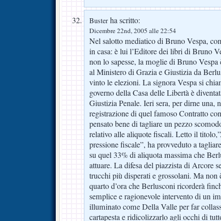
ha scritto:
Buster
Dicembre 22nd, 2005 alle 22:54
Nel salotto mediatico di Bruno Vespa, com
in casa: è lui l’Editore dei libri di Bruno V
non lo sapesse, la moglie di Bruno Vespa è
al Ministero di Grazia e Giustizia da Berl
vinto le elezioni. La signora Vespa si chi
governo della Casa delle Libertà è diventat
Giustizia Penale. Ieri sera, per dirne una, n
registrazione di quel famoso Contratto con 
pensato bene di tagliare un pezzo scomodo 
relativo alle aliquote fiscali. Letto il titol
pressione fiscale”, ha provveduto a tagliare
su quel 33% di aliquota massima che Berl
attuare. La difesa del piazzista di Arcore 
trucchi più disperati e grossolani. Ma non è
quarto d’ora che Berlusconi ricorderà finc
semplice e ragionevole intervento di un im
illuminato come Della Valle per far collass
cartapesta e ridicolizzarlo agli occhi di tut