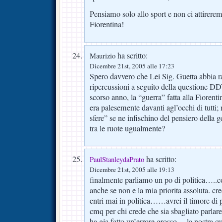
Pensiamo solo allo sport e non ci attirere
Fiorentina!
ha scritto:
Maurizio
Dicembre 21st, 2005 alle 17:23
Spero davvero che Lei Sig. Guetta abbia r
ripercussioni a seguito della questione 
scorso anno, la “guerra” fatta alla Fiorentin
era palesemente davanti agl’occhi di tutti; 
sfere” se ne infischino del pensiero della g
tra le ruote ugualmente?
ha scritto:
PaulStanleydaPrato
Dicembre 21st, 2005 alle 19:13
finalmente parliamo un po di politica…..c
anche se non e la mia priorita assoluta. 
entri mai in politica……avrei il timore di
cmq per chi crede che sia sbagliato parlare
ha gia fatto un’errore grosso… la nostra quo