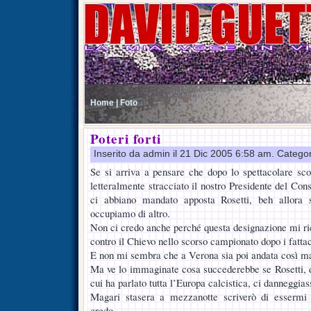
Home |
Foto
Poteri forti
Inserito da admin il 21 Dic 2005 6:58 am. Catego
Se si arriva a pensare che dopo lo spettacolare sc
letteralmente stracciato il nostro Presidente del Cons
ci abbiano mandato apposta Rosetti, beh allora 
occupiamo di altro.
Non ci credo anche perché questa designazione mi ric
contro il Chievo nello scorso campionato dopo i fatta
E non mi sembra che a Verona sia poi andata così 
Ma ve lo immaginate cosa succederebbe se Rosetti, 
cui ha parlato tutta l’Europa calcistica, ci danneggia
Magari stasera a mezzanotte scriverò di essermi 
credo.