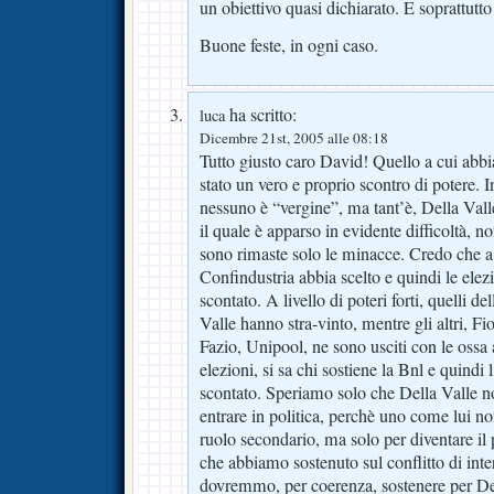
un obiettivo quasi dichiarato. E soprattutto
Buone feste, in ogni caso.
ha scritto:
luca
Dicembre 21st, 2005 alle 08:18
Tutto giusto caro David! Quello a cui abbia
stato un vero e proprio scontro di potere. I
nessuno è “vergine”, ma tant’è, Della Vall
il quale è apparso in evidente difficoltà, n
sono rimaste solo le minacce. Credo che a l
Confindustria abbia scelto e quindi le elez
scontato. A livello di poteri forti, quelli d
Valle hanno stra-vinto, mentre gli altri, Fi
Fazio, Unipool, ne sono usciti con le ossa 
elezioni, si sa chi sostiene la Bnl e quindi 
scontato. Speriamo solo che Della Valle no
entrare in politica, perchè uno come lui no
ruolo secondario, ma solo per diventare il p
che abbiamo sostenuto sul conflitto di inte
dovremmo, per coerenza, sostenere per Del