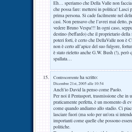
Eh… speriamo che Della Valle non faccia 
che possa fare: mettersi in politica! Lasci
prima persona. Si cade facilmente nel deli
casi. Non pensavo che l’avrei mai detto, 
vedere Bruno Vespa!!! In ogni caso, seppu
destino (beffardo) che il proprietario della 
poteri forti, è certo che DellaValle non è
non è certo all’apice del suo fulgore, fort
è stato rieletto anche G.W. Bush (!), però q
spallata…
ha scritto:
Controcorrente
Dicembre 21st, 2005 alle 10:54
Anch’io David la penso come Paolo.
Per noi il Pentasport, trasmissione che in u
praticamente perfetta, è un momento di eva
come quando andiamo allo stadio. Ci piace 
lasciare fuori (ma solo per un’ora si inten
importanti come quelle che possono essere
politiche.