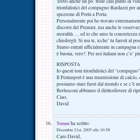
Trovo anche un po’ triste (dal punto di vist
trionfalistici del compagno Bardazzi per an
spezzone di Porta a Porta.
Personalmente poi ho trovato estremamente
discorsi del Premier, ma anche le osservaz
moralità … ed io che amo la concretezza m
chiedergli: Si ma te, icche’ tu faresti al po
Siamo entrati ufficialmente in campagna el
è buona, vero?. Per noi italiani non c’e’ p
RISPOSTA
Io questi toni trionfalistici del “compagno
Il Pentasport è una trasmissione di calcio
possiamo stare fuori dal mondo e se c’è 
Berlusconi abbiamo il diritto/dovere di ri
Ciao,
David
ha scritto:
Tommi
Dicembre 21st, 2005 alle 10:58
Caro David,