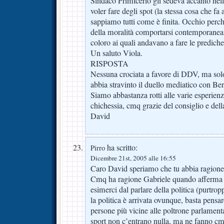
Sindaco Primicerio gli sedeva accanto nell
voler fare degli spot (la stessa cosa che f
sappiamo tutti come è finita. Occhio perch
della moralità comportarsi contemporane
coloro ai quali andavano a fare le prediche
Un saluto Viola.
RISPOSTA
Nessuna crociata a favore di DDV, ma sol
abbia stravinto il duello mediatico con Ber
Siamo abbastanza rotti alle varie esperien
chichessia, cmq grazie del consiglio e della
David
ha scritto:
Pirro
Dicembre 21st, 2005 alle 16:55
Caro David speriamo che tu abbia ragione 
Cmq ha ragione Gabriele quando afferma
esimerci dal parlare della politica (purtro
la politica è arrivata ovunque, basta pensa
persone più vicine alle poltrone parlamenta
sport non c’entrano nulla, ma ne fanno cm