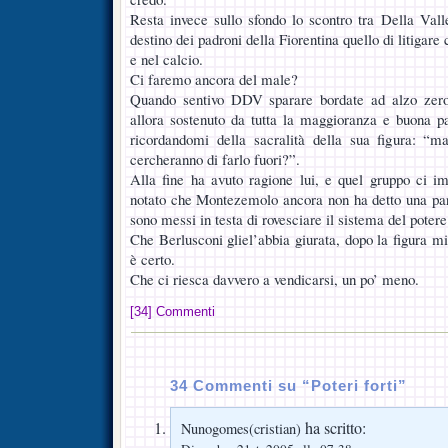
Resta invece sullo sfondo lo scontro tra Della Vall
destino dei padroni della Fiorentina quello di litigare
e nel calcio.
Ci faremo ancora del male?
Quando sentivo DDV sparare bordate ad alzo zero 
allora sostenuto da tutta la maggioranza e buona pa
ricordandomi della sacralità della sua figura: “
cercheranno di farlo fuori?”.
Alla fine ha avuto ragione lui, e quel gruppo ci im
notato che Montezemolo ancora non ha detto una pa
sono messi in testa di rovesciare il sistema del poter
Che Berlusconi gliel’abbia giurata, dopo la figura m
è certo.
Che ci riesca davvero a vendicarsi, un po’ meno.
[34] Commenti
34 Commenti su “Poteri forti”
ha scritto:
Nunogomes(cristian)