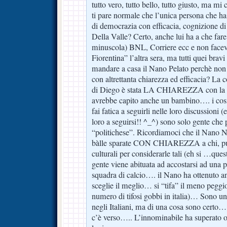
tutto vero, tutto bello, tutto giusto, ma mi 
ti pare normale che l’unica persona che ha
di democrazia con efficacia, cognizione di
Della Valle? Certo, anche lui ha a che fare 
minuscola) BNL, Corriere ecc e non faceva
Fiorentina” l’altra sera, ma tutti quei brav
mandare a casa il Nano Pelato perchè non r
con altrettanta chiarezza ed efficacia? La c
di Diego è stata LA CHIAREZZA con la q
avrebbe capito anche un bambino…. i cosid
fai fatica a seguirli nelle loro discussioni 
loro a seguirsi!! ^_^) sono solo gente che
“politichese”. Ricordiamoci che il Nano Ne
bàlle sparate CON CHIAREZZA a chi, pu
culturali per considerarle tali (eh si …quest
gente viene abituata ad accostarsi ad una 
squadra di calcio…. il Nano ha ottenuto 
sceglie il meglio… si “tifa” il meno peggio
numero di tifosi gobbi in italia)… Sono un 
negli Italiani, ma di una cosa sono cer
c’è verso….. L’innominabile ha superato o