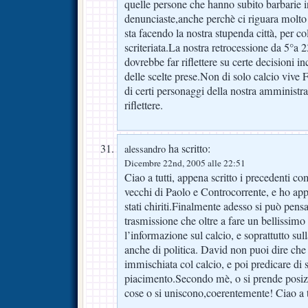
quelle persone che hanno subito barbarie i
denunciaste,anche perchè ci riguara molto 
sta facendo la nostra stupenda città, per c
scriteriata.La nostra retrocessione da 5°a 23
dovrebbe far riflettere su certe decisioni i
delle scelte prese.Non di solo calcio vive F
di certi personaggi della nostra amministr
riflettere.
ha scritto:
alessandro
Dicembre 22nd, 2005 alle 22:51
Ciao a tutti, appena scritto i precedenti co
vecchi di Paolo e Controcorrente, e ho ap
stati chiriti.Finalmente adesso si può pens
trasmissione che oltre a fare un bellissimo
l’informazione sul calcio, e soprattutto sul
anche di politica. David non puoi dire che 
immischiata col calcio, e poi predicare di 
piacimento.Secondo mè, o si prende posizi
cose o si uniscono,coerentemente! Ciao a t