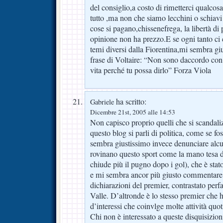
del consiglio,a costo di rimetterci qualcosa
tutto ,ma non che siamo lecchini o schiavi
cose si pagano,chissenefrega, la libertà di 
opinione non ha prezzo.E se ogni tanto ci
temi diversi dalla Fiorentina,mi sembra gi
frase di Voltaire: “Non sono daccordo con 
vita perché tu possa dirlo” Forza Viola
ha scritto:
Gabriele
Dicembre 21st, 2005 alle 14:53
Non capisco proprio quelli che si scandali
questo blog si parli di politica, come se 
sembra giustissimo invece denunciare alcu
rovinano questo sport come la mano tesa d
chiude più il pugno dopo i gol), che è stat
e mi sembra ancor più giusto commentare 
dichiarazioni del premier, contrastato per
Valle. D’altronde è lo stesso premier che h
d’interessi che coinvlge molte attività quot
Chi non è interessato a queste disquisizio