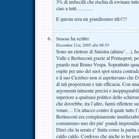
3% di imbecilli che rischia di rovinare tutt
ciao a tutti……….
E questa sera un grandissimo tifo!!!!
ha scritto:
Simone
Dicembre 21st, 2005 alle 08:55
Sono un elettore di Sinistra (ahime’…), ho 
Valle e Berlusconi grazie al Pentasport, p
guardo mai Bruno Vespa. Soprattutto quan
ospite per uno dei suoi spot senza contradd
e il suo Cicisbeo non si aspettavano che 
di tali proporzioni e tale efficacia. Con un
argomenti talmente precisi e inoppugnabili
superiore a qualsiasi politico dello schiera
che dovrebbe, tra l’altro, farmi riflettere su
votare… Un attacco contro il quale tutto l
Berlusconi era completamente inutilizzabi
comunismo uno dei piu’ grandi imprenditor
Direi che la serata e’ finita come la parita 
caldo caldo. Confesso che anche io ho pensa