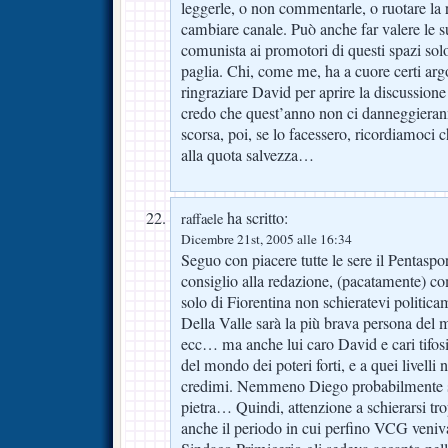
leggerle, o non commentarle, o ruotare la r
cambiare canale. Può anche far valere le s
comunista ai promotori di questi spazi sol
paglia. Chi, come me, ha a cuore certi ar
ringraziare David per aprire la discussio
credo che quest’anno non ci danneggieran
scorsa, poi, se lo facessero, ricordiamoci
alla quota salvezza…
ha scritto:
raffaele
Dicembre 21st, 2005 alle 16:34
Seguo con piacere tutte le sere il Pentaspo
consiglio alla redazione, (pacatamente) c
solo di Fiorentina non schieratevi politica
Della Valle sarà la più brava persona del
ecc… ma anche lui caro David e cari tifosi
del mondo dei poteri forti, e a quei livelli
credimi. Nemmeno Diego probabilmente s
pietra… Quindi, attenzione a schierarsi tr
anche il periodo in cui perfino VCG veniva i