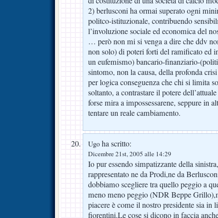
di costituzione di una società di calcio mo
2) berlusconi ha ormai superato ogni mini
politco-istituzionale, contribuendo sensibi
l’involuzione sociale ed economica del n
… però non mi si venga a dire che ddv non
non solo) di poteri forti del ramificato ed 
un eufemismo) bancario-finanziario-(politi
sintomo, non la causa, della profonda crisi
per logica conseguenza che chi si limita so
soltanto, a contrastare il potere dell’attual
forse mira a impossessarene, seppure in al
tentare un reale cambiamento.
ha scritto:
Ugo
Dicembre 21st, 2005 alle 14:29
Io pur essendo simpatizzante della sinistr
rappresentato ne da Prodi,ne da Berlusco
dobbiamo scegliere tra quello peggio a 
meno meno peggio (NDR Beppe Grillo),ma
piacere è come il nostro presidente sia in li
fiorentini.Le cose si dicono in faccia anche 