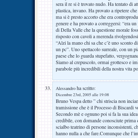
sera il re si è trovato nudo. Ha tentato di at
plastica, invano. Ha provato a ripetere che
ma si è presto accorto che era controprod
genere e ha provato a correggersi: “era un 
di Della Valle che la questione morale fos
risposto con cavoli a merenda rivolgendosi
“Alzi la mano chi sa che c’è uno sconto di
un pc”. Uno spettacolo surreale, con un pi
paese che lo guarda stupefatto, vergognando
Siamo al crepuscolo, ormai grottesco e im
parabole più incredibili della nostra vita po
ha scritto:
Alessandro
Dicembre 23rd, 2005 alle 19:08
Bruno Vespa detto ” chi striscia non inci
tramissione che è il Processo di Biscardi ve
Secondo mè e ognuno poi si fa la sua idea
credibile, con domande conosciute prima d
scialbo teatrino di persone inconsistenti, c
hanno nulla a che fare.Comunque che l’in