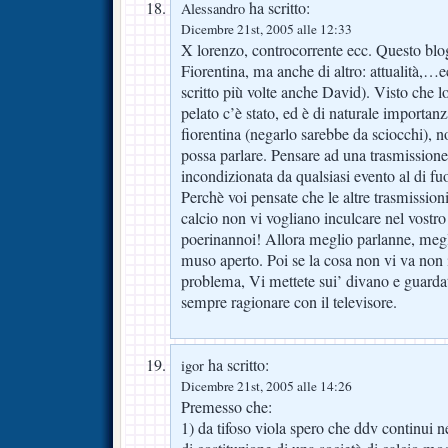
ha scritto:
Alessandro
Dicembre 21st, 2005 alle 12:33
X lorenzo, controcorrente ecc. Questo blog
Fiorentina, ma anche di altro: attualità,…
scritto più volte anche David). Visto che lo 
pelato c’è stato, ed è di naturale importan
fiorentina (negarlo sarebbe da sciocchi), 
possa parlare. Pensare ad una trasmissione
incondizionata da qualsiasi evento al di fuo
Perchè voi pensate che le altre trasmission
calcio non vi vogliano inculcare nel vostro 
poerinannoi! Allora meglio parlanne, megli
muso aperto. Poi se la cosa non vi va non 
problema, Vi mettete sui’ divano e guard
sempre ragionare con il televisore.
ha scritto:
igor
Dicembre 21st, 2005 alle 14:26
Premesso che:
1) da tifoso viola spero che ddv continui ne