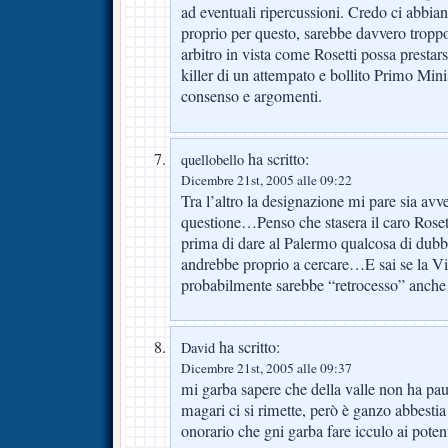
ad eventuali ripercussioni. Credo ci abbiano
proprio per questo, sarebbe davvero tropp
arbitro in vista come Rosetti possa prestars
killer di un attempato e bollito Primo Minis
consenso e argomenti.
ha scritto:
quellobello
Dicembre 21st, 2005 alle 09:22
Tra l’altro la designazione mi pare sia avv
questione…Penso che stasera il caro Rosett
prima di dare al Palermo qualcosa di dubbi
andrebbe proprio a cercare…E sai se la Vio
probabilmente sarebbe “retrocesso” anch
ha scritto:
David
Dicembre 21st, 2005 alle 09:37
mi garba sapere che della valle non ha pau
magari ci si rimette, però è ganzo abbestia
onorario che gni garba fare icculo ai poten