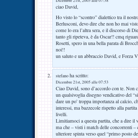
Dicembre 21st, 2005 alle 07:38
ciao David,
Ho visto lo “scontro” dialettico tra il nost
Berlusconi, devo dire che non ho mai visto 
come lo era l’altra sera, e il discorso di D
tanto gli ripeteva, è da Oscar!! cmq riguard
Rosetti, spero in una bella parata di Brocc
noi!!
un saluto e un abbraccio David, e Forza V
ha scritto:
stefano
Dicembre 21st, 2005 alle 07:53
Ciao David, sono d’accordo con te. Non cre
un qualsivoglia disegno vendicativo del “
dare un po’ troppa importanza al calcio, c
interessi, ma bazzecole rispetto alla partit
livelli.
Limitiamoci a questa partita, che a dire il 
ma che – visti i match delle concorrenti –
ulteriore spinta verso quel “primo posto d