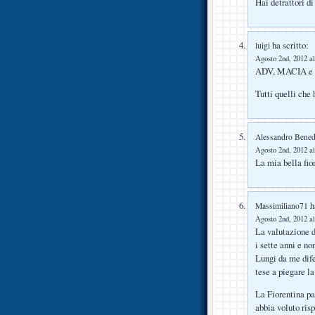
Hai detrattori di
ha scritto:
luigi
Agosto 2nd, 2012 al
ADV, MACIA e P
Tutti quelli che 
Alessandro Benede
Agosto 2nd, 2012 al
La mia bella fio
ha
Massimiliano71
Agosto 2nd, 2012 al
La valutazione 
i sette anni e no
Lungi da me dife
tese a piegare la
La Fiorentina pa
abbia voluto risp