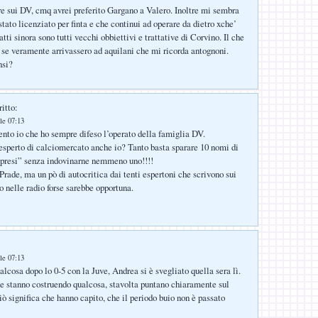
e sui DV, cmq avrei preferito Gargano a Valero. Inoltre mi sembra
tato licenziato per finta e che continui ad operare da dietro xche’
fatti sinora sono tutti vecchi obbiettivi e trattative di Corvino. Il che
se veramente arrivassero ad aquilani che mi ricorda antognoni.
nsi?
itto:
le 07:13
nto io che ho sempre difeso l’operato della famiglia DV.
’esperto di calciomercato anche io? Tanto basta sparare 10 nomi di
 presi” senza indovinarne nemmeno uno!!!!
rade, ma un pò di autocritica dai tenti espertoni che scrivono sui
o nelle radio forse sarebbe opportuna.
le 07:13
alcosa dopo lo 0-5 con la Juve, Andrea si è svegliato quella sera lì.
e stanno costruendo qualcosa, stavolta puntano chiaramente sul
iò significa che hanno capito, che il periodo buio non è passato