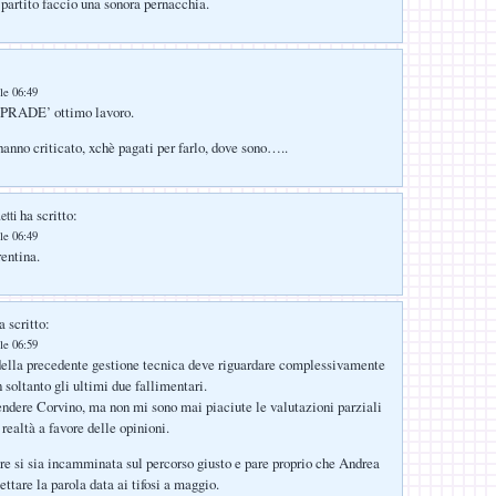
 partito faccio una sonora pernacchia.
le 06:49
RADE’ ottimo lavoro.
hanno criticato, xchè pagati per farlo, dove sono…..
ha scritto:
tti
le 06:49
rentina.
 scritto:
le 06:59
della precedente gestione tecnica deve riguardare complessivamente
n soltanto gli ultimi due fallimentari.
ndere Corvino, ma non mi sono mai piaciute le valutazioni parziali
 realtà a favore delle opinioni.
re si sia incamminata sul percorso giusto e pare proprio che Andrea
ettare la parola data ai tifosi a maggio.