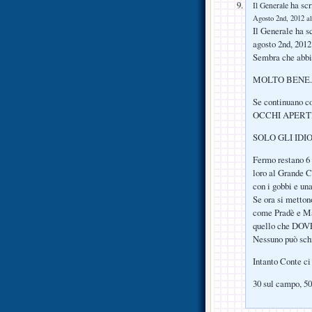
ha scr
Il Generale
Agosto 2nd, 2012 al
Il Generale ha sc
agosto 2nd, 2012
Sembra che abbia
MOLTO BENE.
Se continuano co
OCCHI APERTI
SOLO GLI IDI
Fermo restano 
loro al Grande Co
con i gobbi e un
Se ora si metton
come Pradè e Mac
quello che DOVE
Nessuno può schi
Intanto Conte ci
30 sul campo, 50