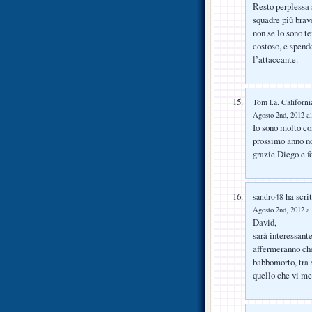
Resto perplessa 
squadre più brav
non se lo sono t
costoso, e spend
l’attaccante.
Tom l.a. Californi
Agosto 2nd, 2012 al
Io sono molto co
prossimo anno no
grazie Diego e f
ha scrit
sandro48
Agosto 2nd, 2012 al
David,
sarà interessant
affermeranno che
babbomorto, tra s
quello che vi mer