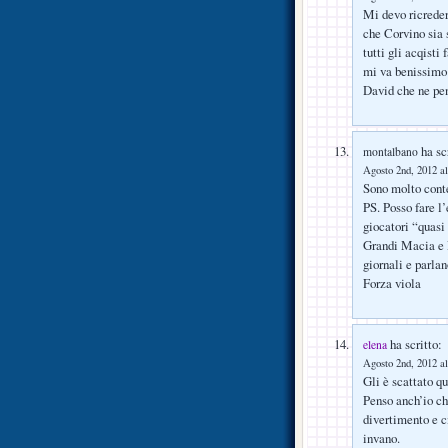
Mi devo ricreder
che Corvino sia s
tutti gli acqisti 
mi va benissimo 
David che ne pe
ha scr
montalbano
Agosto 2nd, 2012 al
Sono molto conte
PS. Posso fare l
giocatori “quasi
Grandi Macia e P
giornali e parlan
Forza viola
ha scritto:
elena
Agosto 2nd, 2012 al
Gli è scattato qu
Penso anch’io ch
divertimento e c
invano.