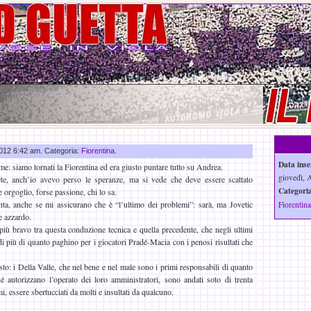
 2012 6:42 am. Categoria:
Fiorentina
.
Data inse
me: siamo tornati la Fiorentina ed era giusto puntare tutto su Andrea.
giovedì, 
te, anch’io avevo perso le speranze, ma si vede che deve essere scattato
Categoria
e orgoglio, forse passione, chi lo sa.
a, anche se mi assicurano che è “l’ultimo dei problemi”: sarà, ma Jovetic
Fiorentina
e azzardo.
ù bravo tra questa conduzione tecnica e quella precedente, che negli ultimi
i più di quanto paghino per i giocatori Pradé-Macia con i penosi risultati che
sto: i Della Valle, che nel bene e nel male sono i primi responsabili di quanto
é autorizzano l’operato dei loro amministratori, sono andati soto di trenta
mi, essere sbertucciati da molti e insultati da qualcuno.