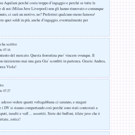
su Aquilani perché costa troppo d’ingaggio e perché se tutte le
e di noi (Milan Juve Liverpool) non gli hanno rinnovato o comunque
enuto, ci sarà un motivo, no? Preferirei qualcuno meno famoso/
ere quei soldi in più, anche d’ingaggio, eventualmente per
ha scritto:
a
le 07:16
ntento del mercato. Questa fiorentina puo’ vincere ovunque. Il
n inizieremo mai una gara Gia’ sconfitti in partenza. Grazie Andrea,
orza Viola!
to:
le 07:27
e adesso vedere quanti voltagabbana ci saranno, e magari
 i DV si stanno comportando così perchè sono stati contestati a
puti, insulti e vaff… assortiti. Siete dei buffoni, tifate juve che è
itate, zotici!