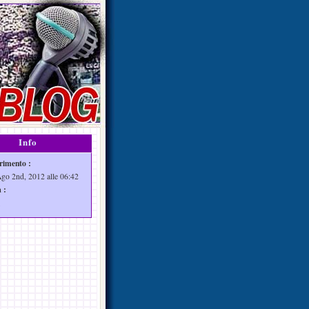
Info
rimento :
Ago 2nd, 2012 alle 06:42
 :