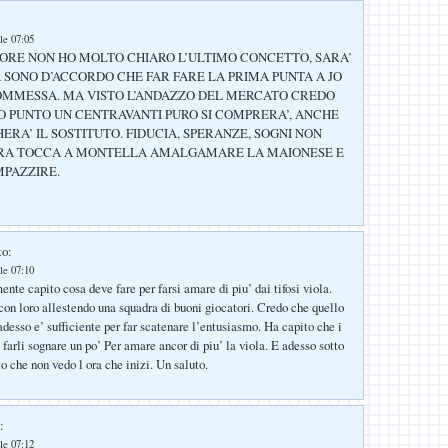
le 07:05
ORE NON HO MOLTO CHIARO L’ULTIMO CONCETTO, SARA’
A SONO D’ACCORDO CHE FAR FARE LA PRIMA PUNTA A JO
COMMESSA. MA VISTO L’ANDAZZO DEL MERCATO CREDO
O PUNTO UN CENTRAVANTI PURO SI COMPRERA’, ANCHE
ERA’ IL SOSTITUTO. FIDUCIA, SPERANZE, SOGNI NON
RA TOCCA A MONTELLA AMALGAMARE LA MAIONESE E
MPAZZIRE.
to:
le 07:10
nte capito cosa deve fare per farsi amare di piu’ dai tifosi viola.
con loro allestendo una squadra di buoni giocatori. Credo che quello
adesso e’ sufficiente per far scatenare l’entusiasmo. Ha capito che i
a farli sognare un po’ Per amare ancor di piu’ la viola. E adesso sotto
o che non vedo l ora che inizi. Un saluto.
:
le 07:12