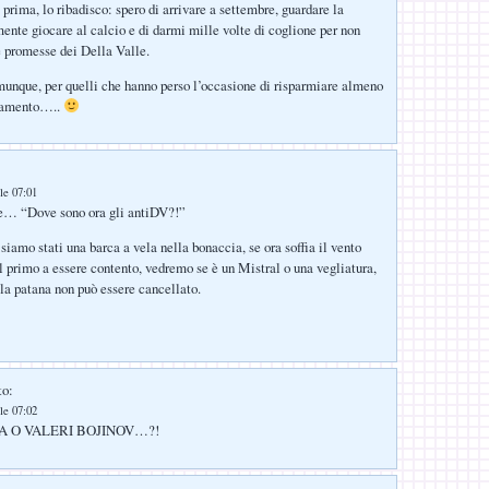
 prima, lo ribadisco: spero di arrivare a settembre, guardare la
mente giocare al calcio e di darmi mille volte di coglione per non
e promesse dei Della Valle.
unque, per quelli che hanno perso l’occasione di risparmiare almeno
onamento…..
le 07:01
he… “Dove sono ora gli antiDV?!”
 siamo stati una barca a vela nella bonaccia, se ora soffia il vento
il primo a essere contento, vedremo se è un Mistral o una vegliatura,
lla patana non può essere cancellato.
to:
le 07:02
A O VALERI BOJINOV…?!