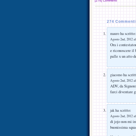
[274] Commenti
274 Commenti s
ha scritto:
mauro
Agosto 2nd, 2012 al
Ora i contestato
e riconoscere il
palle x un atto d
ha scritt
giacomo
Agosto 2nd, 2012 al
ADV, da Signore
farci diventare g
ha scritto:
jak
Agosto 2nd, 2012 al
di jojo non mi i
buonissima squa