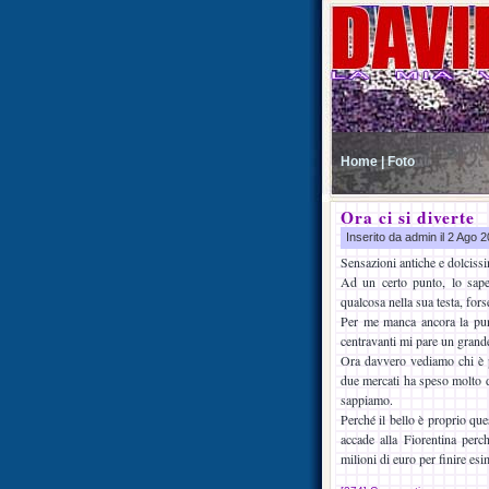
Home |
Foto
Ora ci si diverte
Inserito da admin il 2 Ago
Sensazioni antiche e dolcissi
Ad un certo punto, lo sape
qualcosa nella sua testa, fors
Per me manca ancora la punt
centravanti mi pare un grand
Ora davvero vediamo chi è pi
due mercati ha speso molto d
sappiamo.
Perché il bello è proprio que
accade alla Fiorentina perch
milioni di euro per finire esi