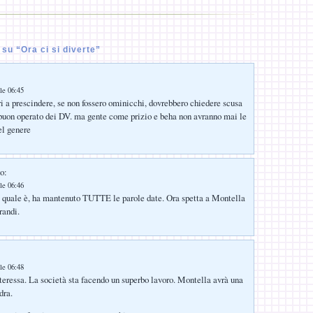
u “Ora ci si diverte”
le 06:45
ri a prescindere, se non fossero ominicchi, dovrebbero chiedere scusa
 buon operato dei DV. ma gente come prizio e beha non avranno mai le
el genere
o:
le 06:46
 quale è, ha mantenuto TUTTE le parole date. Ora spetta a Montella
randi.
le 06:48
nteressa. La società sta facendo un superbo lavoro. Montella avrà una
dra.