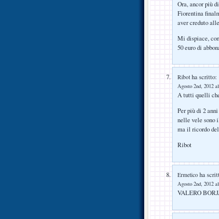
Ora, ancor più di
Fiorentina final
aver creduto all
Mi dispiace, com
50 euro di abb
ha scritto:
Ribot
Agosto 2nd, 2012 al
A tutti quelli c
Per più di 2 anni
nelle vele sono 
ma il ricordo de
Ribot
ha scrit
Ermetico
Agosto 2nd, 2012 al
VALERO BORJ