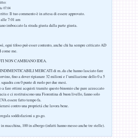
itto:
le 07:04
ritto: Il tuo commento è in attesa di essere approvato.
 alle 7:01 am
no imboccato la strada giusta dalla parte giusta.
sì, ogni tifoso può esser contento, anche chi ha sempre criticato AD
 come me.
OTI NON CAMBIANO IDEA.
6 INDIMENTICABILI MERCATI di m..da che hanno lasciato fare
rvino, fino a dover ripianare 32 milioni e l’umiliazione dello 0 a 5
a squadra con 0 punte di ruolo per due mesi.
o a fare ottimi acquisti tramite questo binomio che pare azzeccato
ia e ci restituiscono una Fiorentina di buon livello, fanno solo
VA essere fatto tempo fa.
erarsi contro una proprietá che lavora bene.
 regala soddisfazioni a go-go.
 in macchina, 100 in albergo (infatti hanno messo anche tre stelle).