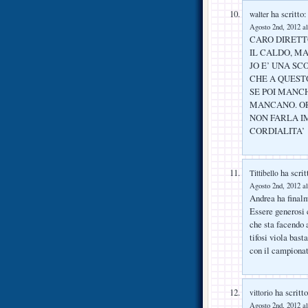
ha scritto:
walter
Agosto 2nd, 2012 al
CARO DIRETT
IL CALDO, M
JO E’ UNA S
CHE A QUEST
SE POI MANCH
MANCANO. O
NON FARLA I
CORDIALITA’
ha scrit
Tittibello
Agosto 2nd, 2012 al
Andrea ha finalme
Essere generosi 
che sta facendo 
tifosi viola bast
con il campionat
ha scritto
vittorio
Agosto 2nd, 2012 al