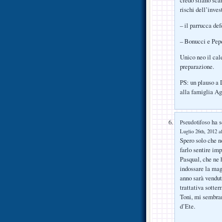
credo stiano sca
rischi dell’inve
– il parrucca def
– Bonucci e Pepe
Unico neo il cal
preparazione.
PS: un plauso a 
alla famiglia Ag
ha s
Pseudotifoso
Luglio 26th, 2012 a
Spero solo che n
farlo sentire im
Pasqual, che ne 
indossare la mag
anno sarà vendut
trattativa sotte
Toni, mi sembran
d’Ete.