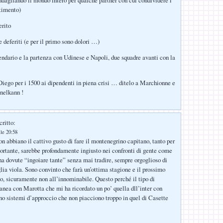
ndagliando il mondo intero per qualche partner con cui condividere i
stimento)
erito
 deferiti (e per il primo sono dolori …)
endario e la partenza con Udinese e Napoli, due squadre avanti con la
Diego per i 1500 ai dipendenti in piena crisi … ditelo a Marchionne e
nelkann !
critto:
lle 20:58
on abbiano il cattivo gusto di fare il montenegrino capitano, tanto per
portante, sarebbe profondamente ingiusto nei confronti di gente come
ha dovute “ingoiare tante” senza mai tradire, sempre orgoglioso di
lia viola. Sono convinto che farà un’ottima stagione e il prossimo
o, sicuramente non all’innominabile. Questo perché il tipo di
rranea con Marotta che mi ha ricordato un po’ quella dll’inter con
o sistemi d’approccio che non piacciono troppo in quel di Casette