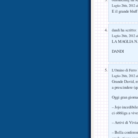
Luglio 26th, 2012 a
E il grande bluff
ha scritto:
dandi
Luglio 26th, 2012 a
LA MAGLIA N.1
DANDI
L'Omino di Ferro
Luglio 26th, 2012 a
Grande David, mi
a prescindere (qu
Oggi gran giorna
– Jojo incedibil
ci obbliga a vive
– Arrivi di Vivi
– Bella conferen