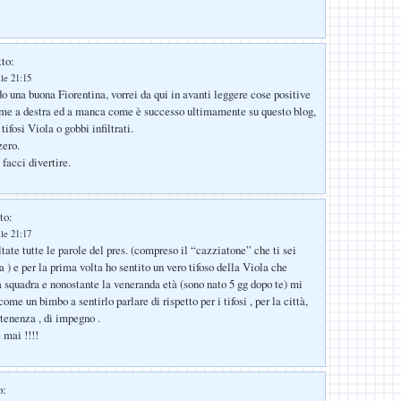
tto:
lle 21:15
o una buona Fiorentina, vorrei da qui in avanti leggere cose positive
ume a destra ed a manca come è successo ultimamente su questo blog,
tifosi Viola o gobbi infiltrati.
zero.
facci divertire.
to:
lle 21:17
tate tutte le parole del pres. (compreso il “cazziatone” che ti sei
a ) e per la prima volta ho sentito un vero tifoso della Viola che
a squadra e nonostante la veneranda età (sono nato 5 gg dopo te) mi
e un bimbo a sentirlo parlare di rispetto per i tifosi , per la città,
rtenenza , di impegno .
 mai !!!!
o: