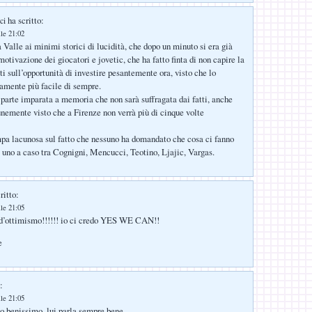
ha scritto:
ci
lle 21:02
Valle ai minimi storici di lucidità, che dopo un minuto si era già
otivazione dei giocatori e jovetic, che ha fatto finta di non capire la
i sull’opportunità di investire pesantemente ora, visto che lo
camente più facile di sempre.
arte imparata a memoria che non sarà suffragata dai fatti, anche
emente visto che a Firenze non verrà più di cinque volte
pa lacunosa sul fatto che nessuno ha domandato che cosa ci fanno
 uno a caso tra Cognigni, Mencucci, Teotino, Ljajic, Vargas.
ritto:
lle 21:05
 d’ottimismo!!!!!! io ci credo YES WE CAN!!
e
:
lle 21:05
o benissimo, lui parla sempre bene.