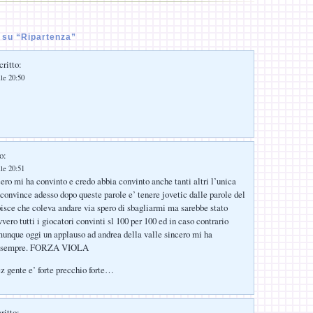
su “Ripartenza”
critto:
lle 20:50
o:
lle 20:51
ero mi ha convinto e credo abbia convinto anche tanti altri l’unica
convince adesso dopo queste parole e’ tenere jovetic dalle parole del
pisce che coleva andare via spero di sbagliarmi ma sarebbe stato
ero tutti i giocatori convinti sl 100 per 100 ed in caso contrario
que oggi un applauso ad andrea della valle sincero mi ha
 e sempre. FORZA VIOLA
z gente e’ forte precchio forte…
ritto: