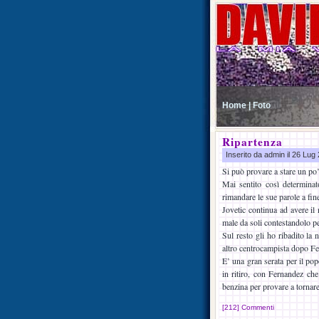
Home |
Foto
Ripartenza
Inserito da admin il 26 Lu
Si può provare a stare un po’
Mai sentito così determinat
rimandare le sue parole a fin
Jovetic continua ad avere il
male da soli contestandolo pe
Sul resto gli ho ribadito la 
altro centrocampista dopo Fer
E’ una gran serata per il po
in ritiro, con Fernandez che
benzina per provare a tornar
[212] Commenti