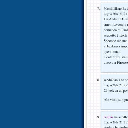
Massimiliano Buc
Luglio 26th, 2012 a
Un Andrea Della 
smentito con la m
domanda di Rialt
scudetto è stori
Secondo me una p
abbastanza impun
quest’anno.
Conferenza stam
ancora a Firenze
ha sc
sandra viola
Luglio 26th, 2012 a
Ci voleva un po
Alè viola sempr
ha scritto
cristina
Luglio 26th, 2012 a
Andrea ha parlat