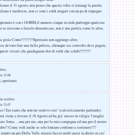
amo il 31 agosto, non penso che questa volta si rimangi la parola.
aliano è mediocre, non ci sono i soldi magari con un po di impegno
mpionato è con i GOBBI,il numero cinque ricorda purtroppo qualcosa
o se riescono a farcelo dimenticare, non è una partita come le altre,
a gioia Conte!!!!!!!!!!Speriamo non aggiungo altro.
 devono fare una bella pulizia, chiunque sia coinvolto deve pagare,
uesti viziati che guadagnano fior di soldi che schifo!!!!!!!!!
itto:
lle 21:06
, speriamo.
a scritto:
lle 21:07
ice! Era tanto che non mi sentivo cosi’ (calcisticamente parlando).
viene a trovare il 18 Agosto ed ha gia’ messo in valigia 3 maglie
gate Joma….una per me, una per la mia compagna ed una per il nostro
bo!! Come vedi anche se solo lontano continuo a sostenere!!!!
reputo un pro Della Valle stasera faccio molti passi in dietro su cio’