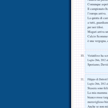
Comunque aspetti
Il campionato It
l’europa arriva.
La quinta di ca
a tutti, guardiam
per noi tifosi.
Magari arriva un
Calcio Scommesse
è una vergogna, q
ha scr
Violatifoso
Luglio 26th, 2012 a
Speriamo, David
h
Filippo di Detroit
Luglio 26th, 2012 a
Stasera sono fel
La mia mamma mi 
bianco rosse tar
meraviglioso bim
Anche se non mi 