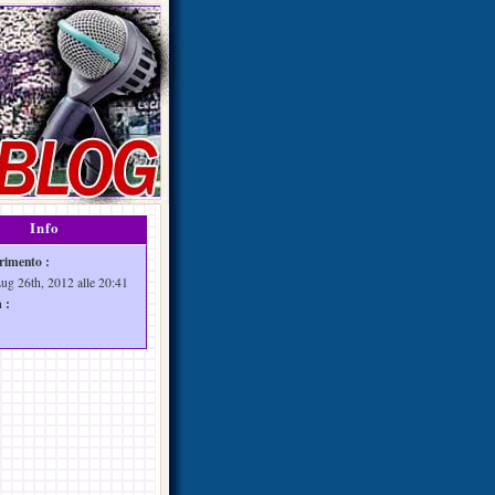
Info
rimento :
Lug 26th, 2012 alle 20:41
 :