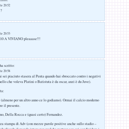
lle 20:52
 ?
lle 20:53
0 A VIVIANO pleaaase!!!
ha scritto:
lle 20:58
 sei piaciuto stasera al Penta quando hai sbroccato contro i negativi
ello che voleva Platini o Batistuta è da oscar, anzi è du Juve).
ta:
e (almeno per un altro anno ce lo godiamo). Ormai il calcio moderno
re il presente.
ano, Della Rocca e (quasi certo) Fernandez.
za stampa di Adv (con mezze parole positive anche sullo stadio –