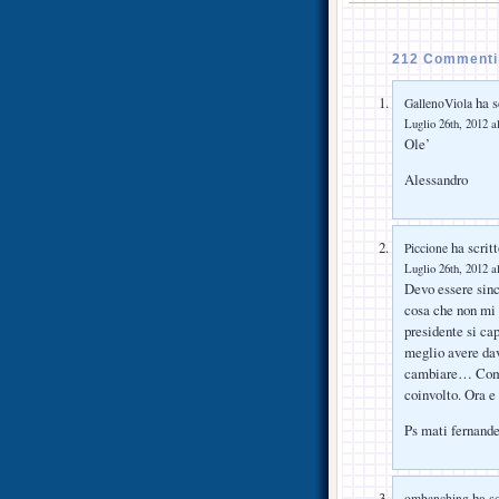
212 Commenti 
ha s
GallenoViola
Luglio 26th, 2012 a
Ole’
Alessandro
ha scritt
Piccione
Luglio 26th, 2012 a
Devo essere sinc
cosa che non mi 
presidente si ca
meglio avere davv
cambiare… Comun
coinvolto. Ora
Ps mati fernande
ha sc
ombanching