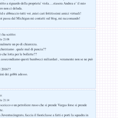
ritto a riguardo della proprieta’ viola….stasera Andrea e’ il mio
o non ci deluda.
d e abbraccio tutti voi ,miei cari fottitissimi amici virtuali!
oi passa dal Michigan mi contatti sul blog, mi raccomando!
ha scritto:
r)
lle 21:08
finalmete un po di chiarezza.
scherziamo . quale mal di pancia??
o che lotta per le bollette??
n assecondiamo questi bambocci miliardari , veramente non se ne può
al 2016??
hini dei gobbi adesso.
o:
lle 21:14
sceicco o un petroliere russo che si prende Vargas forse si prende
te.
 Juventus)ingrato, faccia il fuoriclasse a fatti e porti la squadra in