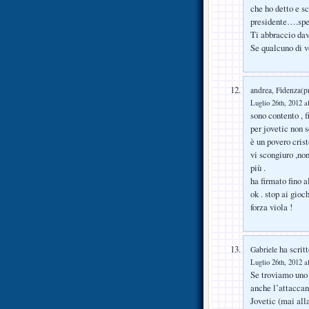
che ho detto e sc
presidente….sper
Ti abbraccio davi
Se qualcuno di v
andrea, Fidenza(p
Luglio 26th, 2012 a
sono contento , 
per jovetic non 
è un povero crist
vi scongiuro ,no
più .
ha firmato fino 
ok . stop ai gioc
forza viola !
ha scritt
Gabriele
Luglio 26th, 2012 a
Se troviamo uno 
anche l’attaccan
Jovetic (mai alla