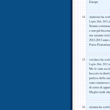
Europa
ha scri
Andreone
Luglio 26th, 2012 a
Stanno costruend
e non più becer
ma saranno stati 
2012-2013 anno 
Forza Fiorentina 
ha scrit
versiliese
Luglio 26th, 2012 a
Me le sono ascol
beccato in dirett
parlava della su
sono commosso com
di senso di appa
Meglio tardi che
ha scritt
zizzania