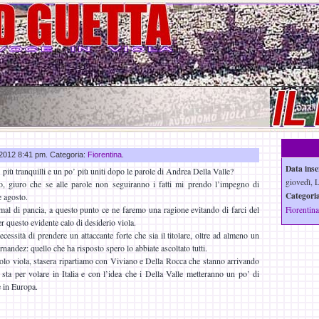
g 2012 8:41 pm. Categoria:
Fiorentina
.
Data inse
 più tranquilli e un po’ più uniti dopo le parole di Andrea Della Valle?
giovedì, 
o, giuro che se alle parole non seguiranno i fatti mi prendo l’impegno di
Categoria
e agosto.
 mal di pancia, a questo punto ce ne faremo una ragione evitando di farci del
Fiorentina
r questo evidente calo di desiderio viola.
necessità di prendere un attaccante forte che sia il titolare, oltre ad almeno un
nandez: quello che ha risposto spero lo abbiate ascoltato tutti.
polo viola, stasera ripartiamo con Viviano e Della Rocca che stanno arrivando
 sta per volare in Italia e con l’idea che i Della Valle metteranno un po’ di
e in Europa.