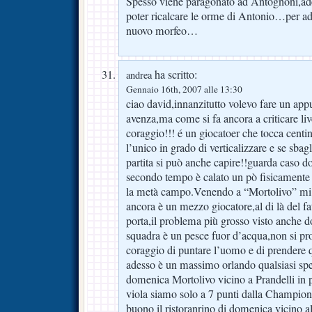
Spesso viene paragonato ad Antognoni,ades
poter ricalcare le orme di Antonio…per ad
nuovo morfeo…
ha scritto:
andrea
Gennaio 16th, 2007 alle 13:30
ciao david,innanzitutto volevo fare un ap
avenza,ma come si fa ancora a criticare liv
coraggio!!! é un giocatoer che tocca centina
l’unico in grado di verticalizzare e se sbag
partita si può anche capire!!guarda caso 
secondo tempo è calato un pò fisicamente
la metà campo.Venendo a “Mortolivo” mi 
ancora è un mezzo giocatore,al di là del fa
porta,il problema più grosso visto anche 
squadra è un pesce fuor d’acqua,non si pr
coraggio di puntare l’uomo e di prendere q
adesso è un massimo orlando qualsiasi sp
domenica Mortolivo vicino a Prandelli in 
viola siamo solo a 7 punti dalla Champion
buono il ristoranrino di domenica vicino a