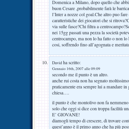
Domenica a Milano, dopo quello che abbia
buon Cesare ,probabilmente farà le barrica
l’Inter a nozze col goal.Che altro puo fare 
caratteristiche dei giocatori che si ritrova
via sulle fasce?Chi filtra a centrocampo?Se 
nei 15gg passati una pezza la società potev
centrocampo, ma non lo ha fatto o non lo h
cosi, soffrendo fino all’agognata e meritata
ha scritto:
David
Gennaio 16th, 2007 alle 09:09
secondo me il punto è un altro.
anche rui costa non ha segnato moltissimo
praticamente era sempre lui a mandare in go
chiesa….
il punto è che montolivo non fa nemmeno
solo che oggi si dice con troppa facilità una
E’ GIOVANE!
diamogli tempo di crescere, di trovare cont
quest’anno è il primo anno che ha più possi