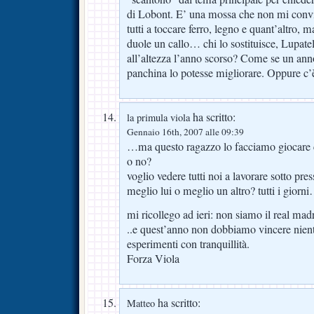
di Lobont. E’ una mossa che non mi convi
tutti a toccare ferro, legno e quant’altro, 
duole un callo… chi lo sostituisce, Lupatel
all’altezza l’anno scorso? Come se un anno
panchina lo potesse migliorare. Oppure c’è
ha scritto:
la primula viola
Gennaio 16th, 2007 alle 09:39
…ma questo ragazzo lo facciamo giocare co
o no?
voglio vedere tutti noi a lavorare sotto pr
meglio lui o meglio un altro? tutti i giorni
mi ricollego ad ieri: non siamo il real madr
..e quest’anno non dobbiamo vincere nient
esperimenti con tranquillità.
Forza Viola
ha scritto:
Matteo