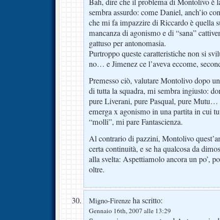
Bah, dire che il problema di Montolivo è l
sembra assurdo: come Daniel, anch’io conc
che mi fa impazzire di Riccardo è quella su
mancanza di agonismo e di “sana” cattiver
gattuso per antonomasia.
Purtroppo queste caratteristiche non si svi
no… e Jimenez ce l’aveva eccome, secon
Premesso ciò, valutare Montolivo dopo un
di tutta la squadra, mi sembra ingiusto: d
pure Liverani, pure Pasqual, pure Mutu…
emerga x agonismo in una partita in cui tu
“molli”, mi pare Fantascienza.
Al contrario di pazzini, Montolivo quest’
certa continuità, e se ha qualcosa da dimos
alla svelta: Aspettiamolo ancora un po’, 
oltre.
ha scritto:
Migno-Firenze
Gennaio 16th, 2007 alle 13:29