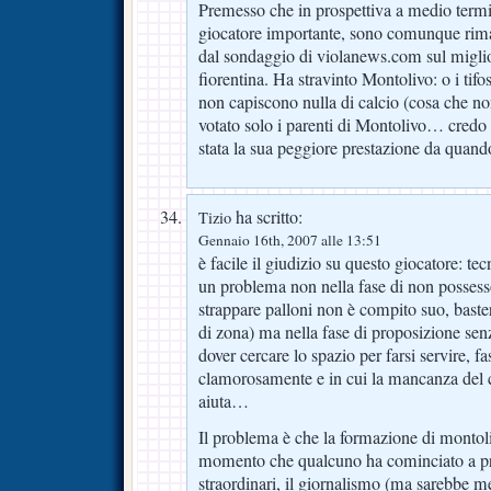
Premesso che in prospettiva a medio term
giocatore importante, sono comunque rima
dal sondaggio di violanews.com sul migli
fiorentina. Ha stravinto Montolivo: o i tifos
non capiscono nulla di calcio (cosa che n
votato solo i parenti di Montolivo… credo
stata la sua peggiore prestazione da quando
ha scritto:
Tizio
Gennaio 16th, 2007 alle 13:51
è facile il giudizio su questo giocatore: te
un problema non nella fase di non possess
strappare palloni non è compito suo, bast
di zona) ma nella fase di proposizione senz
dover cercare lo spazio per farsi servire, fas
clamorosamente e in cui la mancanza del 
aiuta…
Il problema è che la formazione di montoli
momento che qualcuno ha cominciato a pro
straordinari, il giornalismo (ma sarebbe m