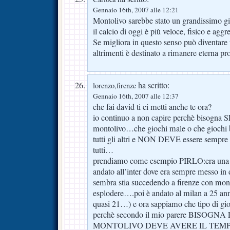
Gennaio 16th, 2007 alle 12:21
Montolivo sarebbe stato un grandissimo g
il calcio di oggi è più veloce, fisico e aggr
Se migliora in questo senso può diventare 
altrimenti è destinato a rimanere eterna p
ha scritto:
lorenzo,firenze
Gennaio 16th, 2007 alle 12:37
che fai david ti ci metti anche te ora?
io continuo a non capire perchè bisogna
montolivo…che giochi male o che giochi 
tutti gli altri e NON DEVE essere sempre m
tutti…
prendiamo come esempio PIRLO:era una p
andato all’inter dove era sempre messo in
sembra stia succedendo a firenze con mont
esplodere….poi è andato al milan a 25 an
quasi 21…) e ora sappiamo che tipo di gi
perchè secondo il mio parere BISO
MONTOLIVO DEVE AVERE IL TEMP