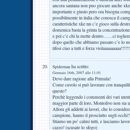
ancora santana non puo giocare anche xke 
importante e giusto pero ora bisogna comp
possibilmente in italia che conosca il camp
caratteristiche xke nn c’e gioco sulla dest
domenica basta la grinta la concentrazione 
e poi c’e chi la mette dentro……ci toglier
dopo quello che abbiamo passato c’e lo me
tifosi ciao a tutti e forza violaaaaaaaaa!!!!!!
ha scritto:
Spiderman
Gennaio 16th, 2007 alle 11:01
Devo dare ragione alla Primula!
Come cavolo si può lavorare con tranquill
questo?
Perchè leggendo i commenti dei vari utenti
maggior parte di loro, Montolivo non sia 
Allora gli addetti ai lavori, che lo consid
campione, hanno il prosciutto sugli occhi?
Stiamo un po’ calmi tutti, e lasciamo lavor
cazzo! (scusate lo sfogo)