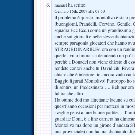
ha scritto:
manuel
Gennaio 16th, 2007 alle 08:50
il problema è questo, montolivo è stato pre
(buongiorni, Prandelli, Corvino, Gentile
squadra Ecc Ecc.) come un grandissimo g
anche sui giornali e nelle stesse dichiarazi
sempre paragonia giocatori che hanno 
STRAORDINARIE.Ed ora con un rendime
quello avuto finora sta deludendo un po’ 
perchè a Donadel non viene chiesto di es
rendete conto? anche tu David citi: River
chiaro che è inferiore, io ancora vado caut
Baggio figurati Montolivo! Purtroppo ho s
di sentirsi un Predestinato….. Beh per ora 
fallira che altro.
Ha ottime doti ma altrettante lacune su cu
quesrt’anno occasioni per mettersi in most
svegli e pensi a fare buone partite…. l’umil
guardate Doni, è a fine carriera ha dimost
Montolivo ma dopo un girone d’andata
una provinciale) non ha mai dichiarato di 