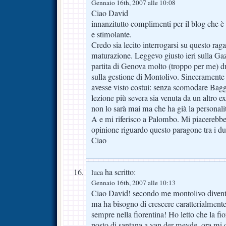
Gennaio 16th, 2007 alle 10:08
Ciao David
innanzitutto complimenti per il blog che è
e stimolante.
Credo sia lecito interrogarsi su questo raga
maturazione. Leggevo giusto ieri sulla Gaz
partita di Genova molto (troppo per me) du
sulla gestione di Montolivo. Sinceramente 
avesse visto costui: senza scomodare Bagg
lezione più severa sia venuta da un altro ex
non lo sarà mai ma che ha già la personalit
A e mi riferisco a Palombo. Mi piacerebbe
opinione riguardo questo paragone tra i du
Ciao
ha scritto:
luca
Gennaio 16th, 2007 alle 10:13
Ciao David! secondo me montolivo divent
ma ha bisogno di crescere caratterialmente
sempre nella fiorentina! Ho letto che la fio
posto di santana a van der meyde, ora m