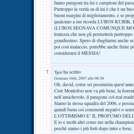
fanno paragoni tra lui e campioni del pass
Purtroppo la verità su di lui è che è un b
buoni margini di miglioramento, e se propr
qualcuno a me ricorda LUBOS KUBIK, Bu
(LUBOS SEGNAVA COMUNQUE MOLT
lentezza che non gli permetterà purtroppo 
grandissimo. Spero di sbagliarmi anche se 
poi così malaccio, potrebbe anche finire p
considerarsi il MESSIA!
ha scritto:
Ygor
Gennaio 16th, 2007 alle 08:56
Oh, david, come sei pessimista quest’an
Cioè Montolivo non va più bene, la fiorent
nell’amichevole, il paragone col real mad
Siamo la stessa squadra del 2006, e poss
quindi basta coi commenti negativi o sem
L’OTTIMISMO E’ IL PROFUMO DELL
E io e molti altri come me nella champion
perchè siamo i più forti dopo inter e forse