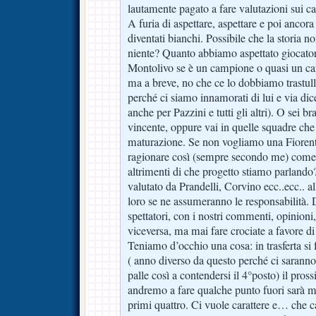
lautamente pagato a fare valutazioni sui ca
A furia di aspettare, aspettare e poi ancora 
diventati bianchi. Possibile che la storia n
niente? Quanto abbiamo aspettato giocator
Montolivo se è un campione o quasi un ca
ma a breve, no che ce lo dobbiamo trastull
perché ci siamo innamorati di lui e via di
anche per Pazzini e tutti gli altri). O sei b
vincente, oppure vai in quelle squadre che
maturazione. Se non vogliamo una Fiorent
ragionare così (sempre secondo me) come 
altrimenti di che progetto stiamo parland
valutato da Prandelli, Corvino ecc..ecc.. al
loro se ne assumeranno le responsabilità.
spettatori, con i nostri commenti, opinioni
viceversa, ma mai fare crociate a favore di
Teniamo d’occhio una cosa: in trasferta si
( anno diverso da questo perché ci sarann
palle così a contendersi il 4°posto) il pro
andremo a fare qualche punto fuori sarà mo
primi quattro. Ci vuole carattere e… che ca