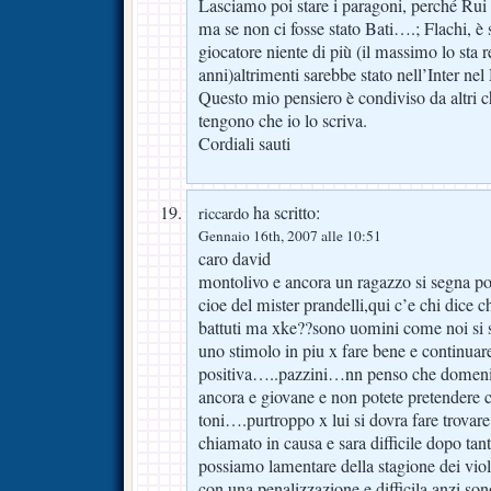
Lasciamo poi stare i paragoni, perché Rui 
ma se non ci fosse stato Bati….; Flachi, è 
giocatore niente di più (il massimo lo sta 
anni)altrimenti sarebbe stato nell’Inter ne
Questo mio pensiero è condiviso da altri 
tengono che io lo scriva.
Cordiali sauti
ha scritto:
riccardo
Gennaio 16th, 2007 alle 10:51
caro david
montolivo e ancora un ragazzo si segna p
cioe del mister prandelli,qui c’e chi dice c
battuti ma xke??sono uomini come noi si 
uno stimolo in piu x fare bene e continuare 
positiva…..pazzini…nn penso che domenica 
ancora e giovane e non potete pretendere c
toni….purtroppo x lui si dovra fare trovar
chiamato in causa e sara difficile dopo ta
possiamo lamentare della stagione dei viol
con una penalizzazione e difficila anzi s