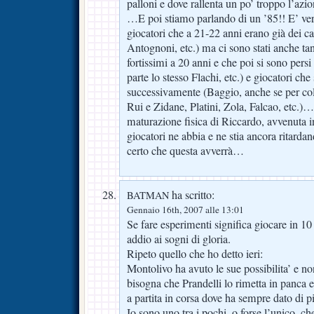
palloni e dove rallenta un po’ troppo l’az
…E poi stiamo parlando di un ’85!! E’ vero
giocatori che a 21-22 anni erano già dei 
Antognoni, etc.) ma ci sono stati anche tan
fortissimi a 20 anni e che poi si sono pers
parte lo stesso Flachi, etc.) e giocatori che
successivamente (Baggio, anche se per colp
Rui e Zidane, Platini, Zola, Falcao, etc.
maturazione fisica di Riccardo, avvenuta in r
giocatori ne abbia e ne stia ancora ritarda
certo che questa avverrà…
ha scritto:
BATMAN
Gennaio 16th, 2007 alle 13:01
Se fare esperimenti significa giocare in 10 p
addio ai sogni di gloria.
Ripeto quello che ho detto ieri:
Montolivo ha avuto le sue possibilita’ e non
bisogna che Prandelli lo rimetta in panca
a partita in corsa dove ha sempre dato di pi
Io sono uno tra i pochi, o forse l’unico, c