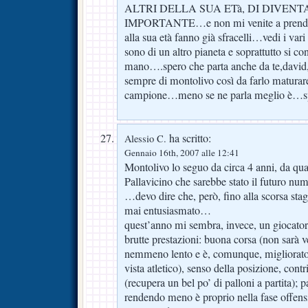
ALTRI DELLA SUA ETà, DI DIVEN
IMPORTANTE…e non mi venite a prendere
alla sua età fanno già sfracelli…vedi 
sono di un altro pianeta e soprattutto si co
mano….spero che parta anche da te,david,l
sempre di montolivo così da farlo maturare
campione…meno se ne parla meglio è…sp
ha scritto:
Alessio C.
Gennaio 16th, 2007 alle 12:41
Montolivo lo seguo da circa 4 anni, da qua
Pallavicino che sarebbe stato il futuro n
…devo dire che, però, fino alla scorsa sta
mai entusiasmato…
quest’anno mi sembra, invece, un giocator
brutte prestazioni: buona corsa (non sarà
nemmeno lento e è, comunque, migliorato 
vista atletico), senso della posizione, cont
(recupera un bel po’ di palloni a partita);
rendendo meno è proprio nella fase offensi