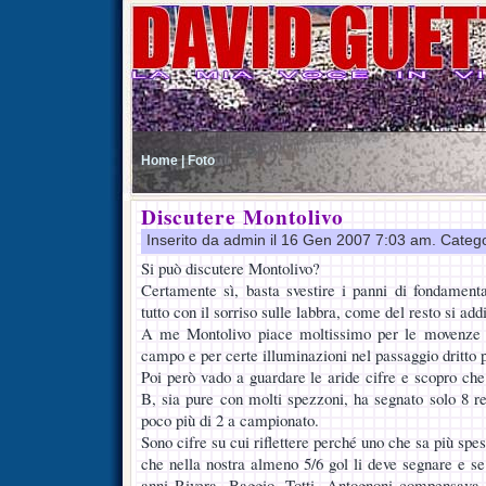
Home |
Foto
Discutere Montolivo
Inserito da admin il 16 Gen 2007 7:03 am. Categ
Si può discutere Montolivo?
Certamente sì, basta svestire i panni di fondamental
tutto con il sorriso sulle labbra, come del resto si add
A me Montolivo piace moltissimo per le movenze 
campo e per certe illuminazioni nel passaggio dritto per 
Poi però vado a guardare le aride cifre e scopro che i
B, sia pure con molti spezzoni, ha segnato solo 8 re
poco più di 2 a campionato.
Sono cifre su cui riflettere perché uno che sa più sp
che nella nostra almeno 5/6 gol li deve segnare e se 
anni Rivera, Baggio, Totti. Antognoni compensava 