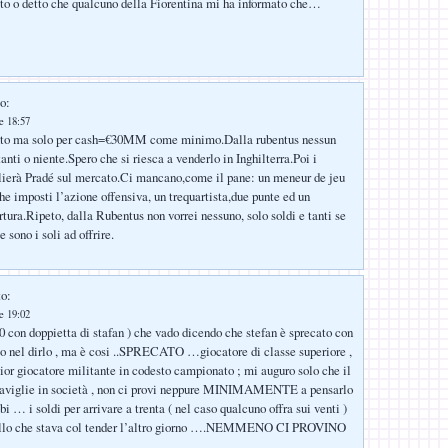
to o detto che qualcuno della Fiorentina mi ha informato che…
o:
le 18:57
uto ma solo per cash=€30MM come minimo.Dalla rubentus nessun
anti o niente.Spero che si riesca a venderlo in Inghilterra.Poi i
glierà Pradé sul mercato.Ci mancano,come il pane: un meneur de jeu
e imposti l’azione offensiva, un trequartista,due punte ed un
tura.Ripeto, dalla Rubentus non vorrei nessuno, solo soldi e tanti se
 sono i soli ad offrire.
to:
le 19:02
-0 con doppietta di stafan ) che vado dicendo che stefan è sprecato con
o nel dirlo , ma è cosi ..SPRECATO …giocatore di classe superiore ,
lior giocatore militante in codesto campionato ; mi auguro solo che il
eraviglie in società , non ci provi neppure MINIMAMENTE a pensarlo
bi … i soldi per arrivare a trenta ( nel caso qualcuno offra sui venti )
uello che stava col tender l’altro giorno ….NEMMENO CI PROVINO