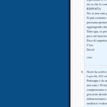
mi sa che lo c
RISPOSTA
No, io non sono 
Si può costruire
possiamo permett
aggiungendo che 
Tutto qua, se po
poco sul mercato
Poco di importan
Ciao,
David
ciao
ha scritto:
Nicols
Luglio 8th, 2012 al
Purtroppo è da u
non sono i 30 mi
compreremmo con
giocatore deside
ridimensionarsi 
mediocri (vedere 