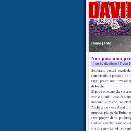
Home |
Foto
Non possiamo perm
Inserito da admin il 8 Lug
Sembrano passati secoli da
rinunciando in pratica a 14 m
Oggi, per chi non l’avesse an
di Jovetic.
Si potrà obiettare che sia cr
Non è quindi il caso di stare 
milioni di euro che, credetemi,
Anche a me viene il mal di pa
proposta giunge da Torino, p
Direi proprio di no, poi biso
L’ideale sarebbe Giovinco (15
che il primo dia l’ok per ven