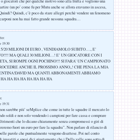
 o giocatori che per qualche motivo sono alla frutta e vogliono una
partire (un po’ come fu per Mutu anche se allora eravamo in ascesa,
 Quindi? Quindi, c’è poco da stare allegri perchè vendere un fenomeno
scarponi non ha mai fatto grande nessuna squadra…
to:
le 19:30
15/20 MILIONI DI EURO , VENDIAMOLO SUBITO…., E’
!!!! MA QUALI 30 MILIONI…! E’ UN GIOCATORE CON I
ETA, SI ROMPE OGNI POCHINO!!! SI FARA’ UN CAMPIONATO
ROCEDRE ANCHE IL PROSSIMO ANNO,,! CHE PENA LA MIA
ENTINA!DAVID MA QUANTI ABBONAMENTI ABBIAMO
 HA HA HA HA HA HA HA HA
o:
le 19:31
on sarebbe più’ seMplice che come in tutte le squadre il mercato lo
ndo soldi e non solo vendendo i campioni per fare cassa e comprare
 Altrimenti che lo dicano chiaramente senza compromessi o giri di
ireremo fuori un euro per fare la squadra”. Non parlare di rilancio di
 belle parole che puntualmente vengono disattese. Poi nel conto
i investiti e spesi dici giustamente che i Della valle sono sotto di