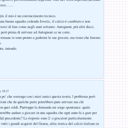
onosce……
giù, il mio è un convincimento tecnico.
 una buona squadra cedendo Jovetic, il calcio è cambiato e non
erci di fare come negli anni settanta: Antognoni, più altri dieci,
però prima di arrivare ad Antognoni ce ne corre.
i rimane io sono pronto a godermi le sue giocate, ma temo che faremo
.
te, intendo.
le 19:17
n po’ che sostengo con i miei amici questa teoria. l problema però
lioni che da qualche parte potrebbero pure arrivare ma chi
 quei soldi. Purtroppo la domanda mi sorge spontanea: quale
rerebbe andare a giocare in una squadra che ogni anno fa a gare per
dal precedente? Le risposte sono 2: o giocatori particolarmente
tutti i grandi acquisti del Genoa, altra storica del calcio italiano in