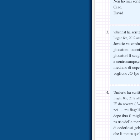
Non ho mai scrit
Ciao,
David
ha scritt
vibennal
Luglio 8th, 2012 al
Jovetic va vend
giocatore ;o cont
giocatori li sce
a centrocampo,ch
mediano di coper
vogliono JO-Jpo e
ha scrit
Umberto
Luglio 8th, 2012 al
E’ da novara ( 3
noi … mi flagell
dopo ibra il mig
ns trio delle m
di cederlo ai gob
che li metta q
….