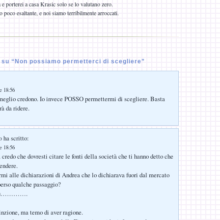
 e porterei a casa Krasic solo se lo valutano zero.
o poco esaltante, e noi siamo terribilmente arroccati.
su “Non possiamo permetterci di scegliere”
le 18:56
eglio credono. Io invece POSSO permettermi di scegliere. Basta
rà da ridere.
ha scritto:
o
le 18:56
credo che dovresti citare le fonti della società che ti hanno detto che
endere.
mi alle dichiarazioni di Andrea che lo dichiarava fuori dal mercato
perso qualche passaggio?
 più………….
nzione, ma temo di aver ragione.