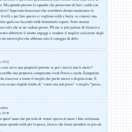
o. Ma quando presero la squadra che pensavano di fare i soldi con
calcio? Sapevano benissimo che avrebbero dovuto mantenere la
i livelli e per fare questo ci vogliono soldi e basta. se conosci una
vinto qualcosa facendo soldi fammmelo sapere. Sono oramai
ero solo che se ne vadano presto. PS ma si può parlare di rilancio e
ento abbattere il monte ingaggi e vendere il miglior calciatore degli
o mi meraviglio che abbiano solo il coraggio di dirlo
le 19:32
a cosa serve una proprietà potente se poi i mezzi non li mette?
acerebbe una proprietà competente (vedi Pozzo o anche Zamparini,
che riuscisse a trarre il meglio dai pochi mezzi a disposizione. E
resta in uno stupido limbo di “vorrei ma non posso” o meglio “posso,
ritto:
le 19:39
 quest’anno che prevedo di venire spesso al mare i fine settimana
eno spendo soldi per la pesca, invece che farmi prendere in giro da
à…