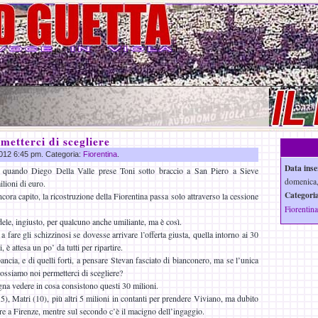
etterci di scegliere
 2012 6:45 pm. Categoria:
Fiorentina
.
Data inse
 quando Diego Della Valle prese Toni sotto braccio a San Piero a Sieve
domenica,
ilioni di euro.
Categoria
cora capito, la ricostruzione della Fiorentina passa solo attraverso la cessione
Fiorentina
udele, ingiusto, per qualcuno anche umiliante, ma è così.
a fare gli schizzinosi se dovesse arrivare l’offerta giusta, quella intorno ai 30
 è attesa un po’ da tutti per ripartire.
ncia, e di quelli forti, a pensare Stevan fasciato di bianconero, ma se l’unica
ossiamo noi permetterci di scegliere?
gna vedere in cosa consistono questi 30 milioni.
), Matri (10), più altri 5 milioni in contanti per prendere Viviano, ma dubito
ire a Firenze, mentre sul secondo c’è il macigno dell’ingaggio.