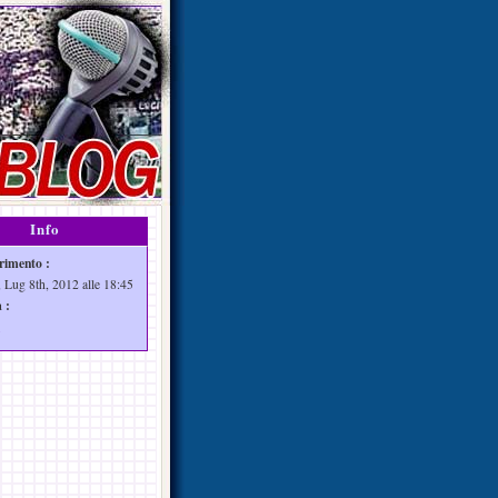
Info
rimento :
 Lug 8th, 2012 alle 18:45
 :