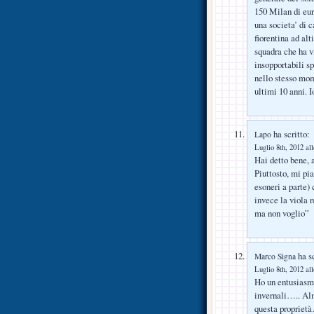
150 Milan di eur
una societa’ di 
fiorentina ad alt
squadra che ha 
insopportabili sp
nello stesso mom
ultimi 10 anni. I
ha scritto:
Lapo
Luglio 8th, 2012 al
Hai detto bene, 
Piuttosto, mi pi
esoneri a parte) 
invece la viola 
ma non voglio”
ha sc
Marco Signa
Luglio 8th, 2012 al
Ho un entusiasmo
invernali….. Alm
questa propriet