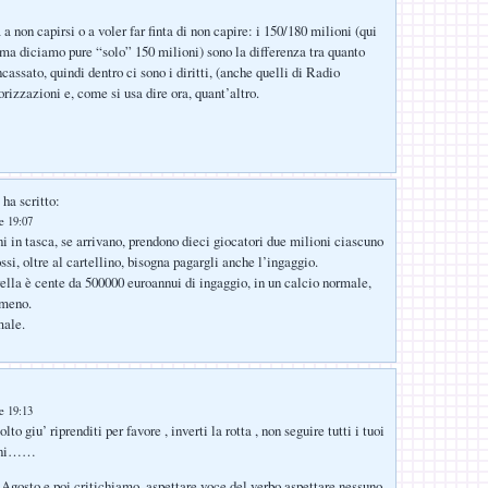
a non capirsi o a voler far finta di non capire: i 150/180 milioni (qui
, ma diciamo pure “solo” 150 milioni) sono la differenza tra quanto
cassato, quindi dentro ci sono i diritti, (anche quelli di Radio
rizzazioni e, come si usa dire ora, quant’altro.
ha scritto:
le 19:07
i in tasca, se arrivano, prendono dieci giocatori due milioni ciascuno
ssi, oltre al cartellino, bisogna pagargli anche l’ingaggio.
ella è cente da 500000 euroannui di ingaggio, in un calcio normale,
 meno.
male.
le 19:13
to giu’ riprenditi per favore , inverti la rotta , non seguire tutti i tuoi
tini……
 Agosto e poi critichiamo, aspettare voce del verbo aspettare,nessuno