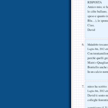
RISPOSTA
Amico mio, si fa 
le cifre ballano
speso e quanto in
Blu…), le sponso
Ciao,
David
Maladetto toscano
Luglio 8th, 2012 al
Con trentamilion
perchè quelli gro
Matri r Quagliar
Borriello anche
In un calcio nor
ha scritto:
mirco
Luglio 8th, 2012 al
David ti sento mol
colleghi fioren
aspettiamo il 31