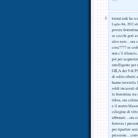
ha scr
tremal-naik
Luglio 8th, 2012 al
povera fiorentin
se cecchi gori a
alzo zero…ora s
cosa???? se cedo
non c’è rilancio
poi per acquista
intelligente per 
GILA dei 9 di P
di solito ribatti
hanno investita 
soldi incassati d
la fiorentina st
tifosa, ora calm
e il nostro blas
ciliegine di vit
abbonati…ora co
ferrovia i presen
per ripartire se
pressione…convin