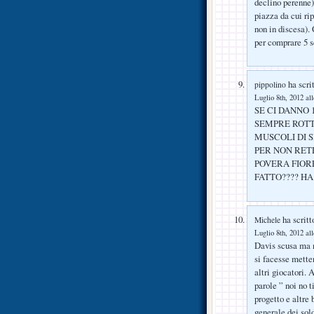
declino perenne)
piazza da cui ri
non in discesa).
per comprare 5 
ha scrit
pippolino
Luglio 8th, 2012 al
SE CI DANNO 
SEMPRE ROTTO
MUSCOLI DI S
PER NON RET
POVERA FIOR
FATTO???? HA
ha scritt
Michele
Luglio 8th, 2012 al
Davis scusa ma n
si facesse mette
altri giocatori.
parole ” noi no t
progetto e altre
generale dei sold