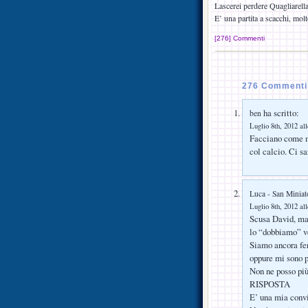
Lascerei perdere Quagliarella
E’ una partita a scacchi, molt
[276] Commenti
276 Commenti 
ha scritto:
ben
Luglio 8th, 2012 al
Facciano come m
col calcio. Ci sa
Luca - San Miniat
Luglio 8th, 2012 al
Scusa David, ma 
lo “dobbiamo” v
Siamo ancora fer
oppure mi sono 
Non ne posso
RISPOSTA
E’ una mia convi