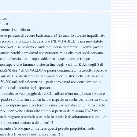
itto:
le 19:06
a come ti sei ridotta…
vesse pensato di cedere batistuta a 24-25 anni lo avreste impallinato
i prepara la piazza alla cessione INEVITABILE… ma inevitabile
no jovetic se ne devono andare di corsa da firenze… senza jovetic
..anche perchè caro david non penserai mica che quei soldi servano
re chicchessia…sei troppo addentro a queste cose e troppo
non sapere che faranno la stessa fine degli 8 mil di KUZ, degli 8 di
AZZINI dei 7 di OSVALDO..e potrei continuare… ti ascolto spesso e
 a questo tipo di affermazioni tirando fuori la storia che i della valle
150-200 mil nella fiorentina…però caro david non consideri mai i
alle tv dallo stadio dagli sponsor..
a morendo, se vuoi peggio del 2002…allora c’era una piazza vivace e
a piatta su tutta linea…non hanno rispetto neanche per la nostra storia
one…comprare giocatori fermi da mesi, se non da anni….altro che le
torio…certo che allora allo stadio si partiva da minimo 20-25 mila
n la migiore proprietà possibile lo stadio è desolatamente vuoto…in
ti si possono contare a distanza!!!!
riamente c’è bisogno di mettere questi pseudo-proprietari sotto
cerli a liberare la nostra fiorentina !!11