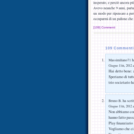
insperato, e perciò ancora pi
Avevo neanche 9 anni, parlare 
un modo per ripensare a per
occuparmi di un pallone che 
[109] Commenti
109 Commenti 
ha
Massimiliano71
Giugno 11th, 2012 a
Hai detto bene: 
Speriamo di tutt
trio societario h
ha scrit
Bruno B.
Giugno 11th, 2012 a
Non abbiamo com
hanno fatto passa
Play finanziario
Vogliamo che ci 