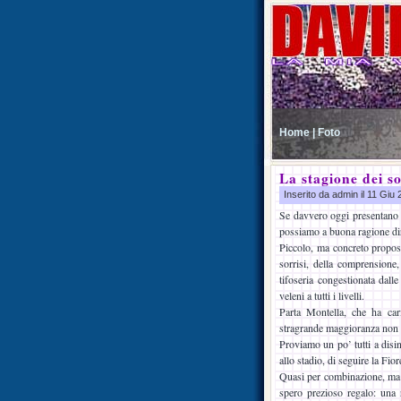
Home |
Foto
La stagione dei so
Inserito da admin il 11 Giu
Se davvero oggi presentano M
possiamo a buona ragione dire
Piccolo, ma concreto proposi
sorrisi, della comprensione
tifoseria congestionata dall
veleni a tutti i livelli.
Parta Montella, che ha car
stragrande maggioranza non a
Proviamo un po’ tutti a disin
allo stadio, di seguire la Fio
Quasi per combinazione, ma f
spero prezioso regalo: una r