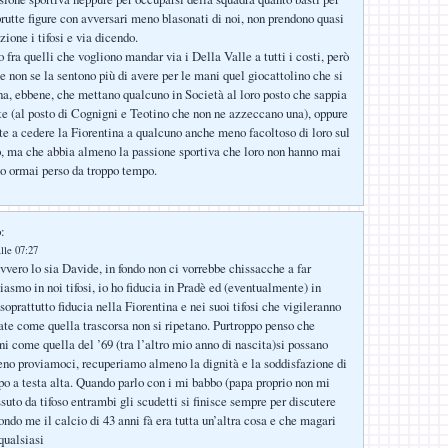
rutte figure con avversari meno blasonati di noi, non prendono quasi
ione i tifosi e via dicendo.
 fra quelli che vogliono mandar via i Della Valle a tutti i costi, però
e non se la sentono più di avere per le mani quel giocattolino che si
a, ebbene, che mettano qualcuno in Società al loro posto che sappia
ste (al posto di Cognigni e Teotino che non ne azzeccano una), oppure
e a cedere la Fiorentina a qualcuno anche meno facoltoso di loro sul
o, ma che abbia almeno la passione sportiva che loro non hanno mai
o ormai perso da troppo tempo.
:
lle 07:27
vero lo sia Davide, in fondo non ci vorrebbe chissacche a far
iasmo in noi tifosi, io ho fiducia in Pradè ed (eventualmente) in
oprattutto fiducia nella Fiorentina e nei suoi tifosi che vigileranno
te come quella trascorsa non si ripetano. Purtroppo penso che
 come quella del ’69 (tra l’altro mio anno di nascita)si possano
no proviamoci, recuperiamo almeno la dignità e la soddisfazione di
o a testa alta. Quando parlo con i mi babbo (papa proprio non mi
suto da tifoso entrambi gli scudetti si finisce sempre per discutere
ondo me il calcio di 43 anni fà era tutta un’altra cosa e che magari
qualsiasi