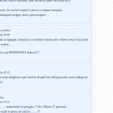
 no del calcio Italiano, anzi no dello sport MONDIALE
ati, fai un bel respiro e prova a tornare normale.
 mangiato troppo, non ti preoccupare…
 scritto:
lle 07:09
he (co)gnigni, mencucci e teotino (minuscolo voluto) non si facciano
ne vedere…
petto con RINNOVATA fiducia!!!
lle 07:12
a temo utopistico per merito di quel trio dirigenziale assai indigesto
ia!
tto:
lle 07:14
nonostante la pioggia !!! Io e Mario T. presenti.
stadi si gioca al calcio…….!!!