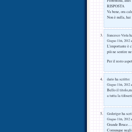
Fiorentina, anzi
RISPOSTA
Va bene, ora calm
Non è nulla, hai
ha
francesco Viola
Giugno 11th, 2012 a
L’importante è c
più ne sentire 
Per il resto as
ha scritto:
dario
Giugno 11th, 2012 a
Bello il titolo,m
a tutta la tifoser
ha scri
Goderiger
Giugno 11th, 2012 a
Grande Bruce………
Comunque negli 