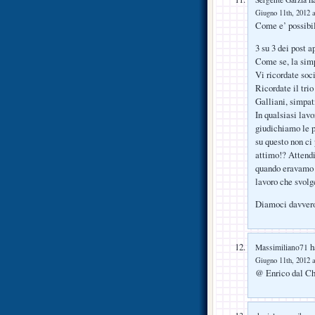
Giugno 11th, 2012 a
Come e’ possibil
3 su 3 dei post a
Come se, la simp
Vi ricordate soc
Ricordate il tri
Galliani, simpat
In qualsiasi lavo
giudichiamo le p
su questo non ci
attimo!? Attendi
quando eravamo i
lavoro che svolge
Diamoci davvero
ha
Massimiliano71
Giugno 11th, 2012 a
@ Enrico dal Chi