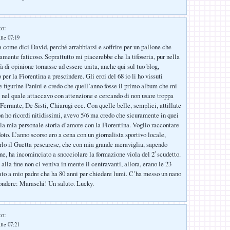
to:
lle 07:19
 come dici David, perché arrabbiarsi e soffrire per un pallone che
amente faticoso. Soprattutto mi piacerebbe che la tifoseria, pur nella
tà di opinione tornasse ad essere unita, anche qui sul tuo blog,
per la Fiorentina a prescindere. Gli eroi del 68 io li ho vissuti
le figurine Panini e credo che quell’anno fosse il primo album che mi
 nel quale attaccavo con attenzione e cercando di non usare troppa
Ferrante, De Sisti, Chiarugi ecc. Con quelle belle, semplici, attillate
n ho ricordi nitidissimi, avevo 5/6 ma credo che sicuramente in quei
la mia personale storia d’amore con la Fiorentina. Voglio raccontare
oto. L’anno scorso ero a cena con un giornalista sportivo locale,
lo il Guetta pescarese, che con mia grande meraviglia, sapendo
ne, ha incominciato a snocciolare la formazione viola del 2′ scudetto.
alla fine non ci veniva in mente il centravanti, allora, erano le 23
nato a mio padre che ha 80 anni per chiedere lumi. C’ha messo un nano
ondere: Maraschi! Un saluto. Lucky.
to:
lle 07:21