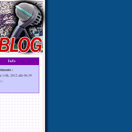
Info
rimento :
u 11th, 2012 alle 06:39
 :