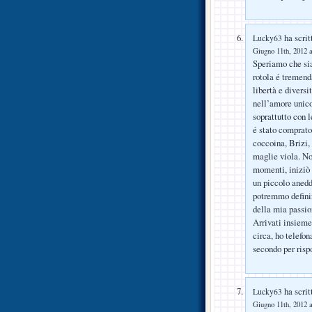
ha scrit
Lucky63
Giugno 11th, 2012 a
Speriamo che sia
rotola é tremend
libertà e diversi
nell’amore unico 
soprattutto con 
é stato comprato
coccoina, Brizi, 
maglie viola. No
momenti, iniziò 
un piccolo anedd
potremmo definir
della mia passio
Arrivati insieme 
circa, ho telefo
secondo per risp
ha scrit
Lucky63
Giugno 11th, 2012 a