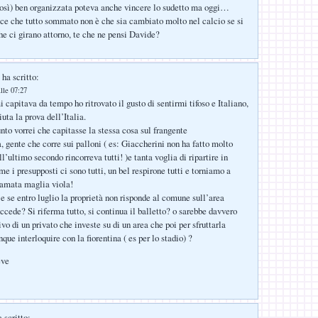
così) ben organizzata poteva anche vincere lo sudetto ma oggi…
ce che tutto sommato non è che sia cambiato molto nel calcio se si
he ci girano attorno, te che ne pensi Davide?
ha scritto:
lle 07:27
 capitava da tempo ho ritrovato il gusto di sentirmi tifoso e Italiano,
uta la prova dell’Italia.
nto vorrei che capitasse la stessa cosa sul frangente
à, gente che corre sui palloni ( es: Giaccherini non ha fatto molto
’ultimo secondo rincorreva tutti! )e tanta voglia di ripartire in
me i presupposti ci sono tutti, un bel respirone tutti e torniamo a
 amata maglia viola!
 e se entro luglio la proprietà non risponde al comune sull’area
ccede? Si riferma tutto, si continua il balletto? o sarebbe davvero
ivo di un privato che investe su di un area che poi per sfruttarla
ue interloquire con la fiorentina ( es per lo stadio) ?
eve
 scritto: