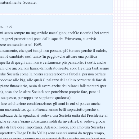
naturalmente. Scusate.
lle 07:25
i sento sempre un inguaribile nostalgico; anch’io ricordo i bei tempi
i ragazzi promettenti presi dalla squadra Primavera, si arrivò
cere uno scudetto nel 1969.
francamente, che quei tempi non possano più tornare perché il calcio,
nni, è cambiato così tanto (in peggio) che attuare una politica
quella di quegli anni non è certamente più pensabile: i costi, anche
vani che ancora non hanno dimostrato niente, sono lievitati tantissimo
edie Società come la nostra stenterebbero a farcela, per non parlare
oncesso alle big, alle quali il palazzo del calcio permette di fare di
l piano finanziario, ossia di avere anche dei bilanci fallimentari (per
e), cosa che le altre Società non potrebbero proprio fare, pena il
i su questo, purtroppo, ne sappiamo qualcosa).
 fare un’ulteriore considerazione: gli anni in cui si poteva anche
um uno scudetto, qui a Firenze, erano belli soprattutto perché si
ttezza della squadra, si vedeva una Società unita dal Presidente al
nche se non c’erano abbastanza soldi da investire), si vedeva giocar
glia di fare cose importanti. Adesso, invece, abbiamo una Società i
(soprattutto Diego Della Valle) sono assenti ormai da troppo tempo,
sione sportiva neppure per occuparsi della squadra quanto basti per