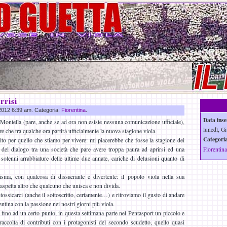
rrisi
 2012 6:39 am. Categoria:
Fiorentina
.
Data inse
ontella (pare, anche se ad ora non esiste nessuna comunicazione ufficiale),
lunedì, Gi
 che tra qualche ora partirà ufficialmente la nuova stagione viola.
Categoria
to per quello che stiamo per vivere: mi piacerebbe che fosse la stagione dei
, del dialogo tra una società che pare avere troppa paura ad aprirsi ed una
Fiorentina
e solenni arrabbiature delle ultime due annate, cariche di delusioni quanto di
isma, con qualcosa di dissacrante e divertente: il popolo viola nella sua
spetta altro che qualcuno che unisca e non divida.
tossicarci (anche il sottoscritto, certamente…) e ritroviamo il gusto di andare
rentina con la passione nei nostri giorni più viola.
ino ad un certo punto, in questa settimana parte nel Pentasport un piccolo e
accolta di contributi con i protagonisti del secondo scudetto, quello quasi