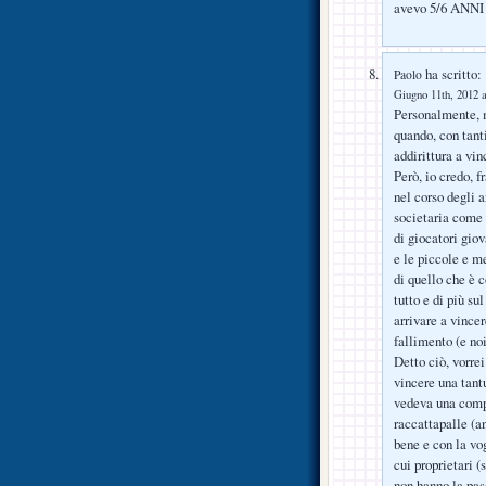
avevo 5/6 ANNI 
ha scritto:
Paolo
Giugno 11th, 2012 a
Personalmente, m
quando, con tant
addirittura a vin
Però, io credo, 
nel corso degli a
societaria come 
di giocatori gio
e le piccole e m
di quello che è c
tutto e di più su
arrivare a vincer
fallimento (e no
Detto ciò, vorrei
vincere una tant
vedeva una compa
raccattapalle (a
bene e con la vo
cui proprietari 
non hanno la pas