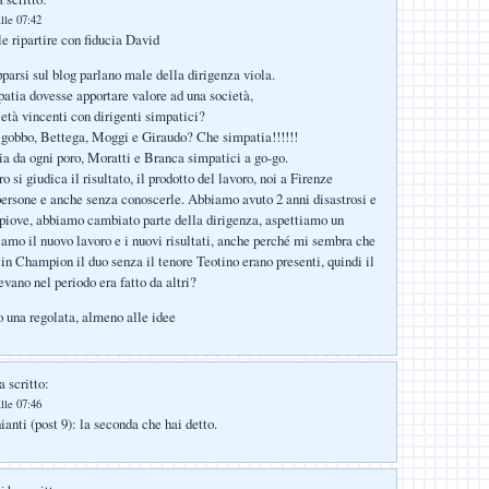
lle 07:42
e ripartire con fiducia David
pparsi sul blog parlano male della dirigenza viola.
atia dovesse apportare valore ad una società,
ietà vincenti con dirigenti simpatici?
o gobbo, Bettega, Moggi e Giraudo? Che simpatia!!!!!!
ia da ogni poro, Moratti e Branca simpatici a go-go.
ro si giudica il risultato, il prodotto del lavoro, noi a Firenze
ersone e anche senza conoscerle. Abbiamo avuto 2 anni disastrosi e
 piove, abbiamo cambiato parte della dirigenza, aspettiamo un
amo il nuovo lavoro e i nuovi risultati, anche perché mi sembra che
n Champion il duo senza il tenore Teotino erano presenti, quindi il
vano nel periodo era fatto da altri?
 una regolata, almeno alle idee
 scritto:
lle 07:46
anti (post 9): la seconda che hai detto.