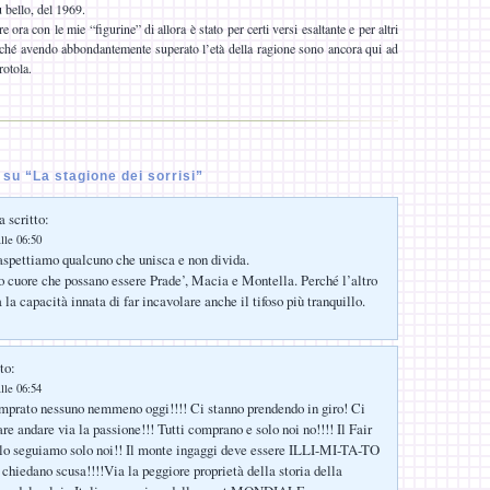
ù bello, del 1969.
ora con le mie “figurine” di allora è stato per certi versi esaltante e per altri
ché avendo abbondantemente superato l’età della ragione sono ancora qui ad
rotola.
su “La stagione dei sorrisi”
 scritto:
lle 06:50
aspettiamo qualcuno che unisca e non divida.
o cuore che possano essere Prade’, Macia e Montella. Perché l’altro
a la capacità innata di far incavolare anche il tifoso più tranquillo.
to:
lle 06:54
prato nessuno nemmeno oggi!!!! Ci stanno prendendo in giro! Ci
re andare via la passione!!! Tutti comprano e solo noi no!!!! Il Fair
 lo seguiamo solo noi!! Il monte ingaggi deve essere ILLI-MI-TA-TO
chiedano scusa!!!!Via la peggiore proprietà della storia della