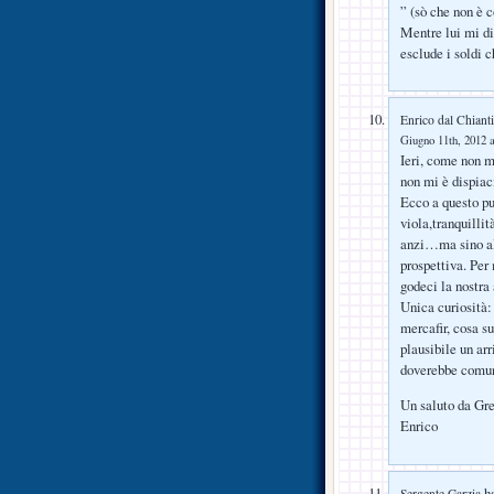
” (sò che non è 
Mentre lui mi di
esclude i soldi c
Enrico dal Chianti
Giugno 11th, 2012 a
Ieri, come non mi
non mi è dispiaci
Ecco a questo pu
viola,tranquillit
anzi…ma sino all
prospettiva. Per 
godeci la nostra
Unica curiosità:
mercafir, cosa su
plausibile un arr
doverebbe comunq
Un saluto da Gr
Enrico
ha
Sergente Garzia