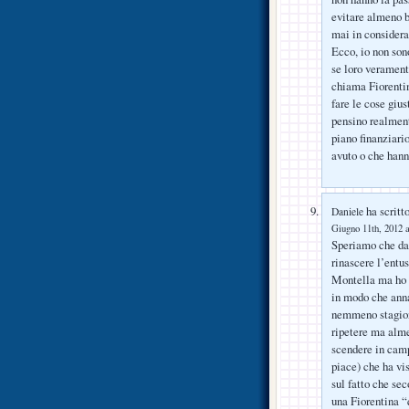
evitare almeno b
mai in consideraz
Ecco, io non sono
se loro verament
chiama Fiorentin
fare le cose giu
pensino realment
piano finanziari
avuto o che hann
ha scritto
Daniele
Giugno 11th, 2012 a
Speriamo che dav
rinascere l’entus
Montella ma ho s
in modo che anna
nemmeno stagioni
ripetere ma alme
scendere in camp
piace) che ha vis
sul fatto che sec
una Fiorentina “