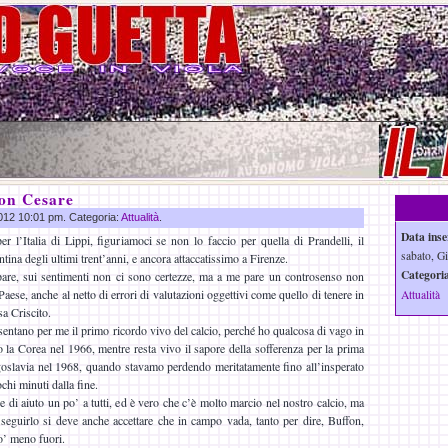
con Cesare
2012 10:01 pm. Categoria:
Attualità
.
Data inse
er l’Italia di Lippi, figuriamoci se non lo faccio per quella di Prandelli, il
sabato, Gi
ntina degli ultimi trent’anni, e ancora attaccatissimo a Firenze.
Categoria
are, sui sentimenti non ci sono certezze, ma a me pare un controsenso non
Paese, anche al netto di errori di valutazioni oggettivi come quello di tenere in
Attualità
a Criscito.
esentano per me il primo ricordo vivo del calcio, perché ho qualcosa di vago in
o la Corea nel 1966, mentre resta vivo il sapore della sofferenza per la prima
Jugoslavia nel 1968, quando stavamo perdendo meritatamente fino all’insperato
hi minuti dalla fine.
 di aiuto un po’ a tutti, ed è vero che c’è molto marcio nel nostro calcio, ma
 seguirlo si deve anche accettare che in campo vada, tanto per dire, Buffon,
po’ meno fuori.