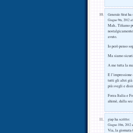
ha s
Generale Strat
Giugno 9th, 2012 al
Mah.. Tifiamo pu
nostalgicamente
avuto.
Io però penso sop
Ma siamo sicuri 
A me tutta la ma
E l’impressione 
tutti gli altri g
più svegli e dis
Forza Italia e F
ahimè, dalla sec
ha scritto:
giap
Giugno 10th, 2012 a
Via, la giornata