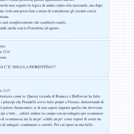
n ho mai seguito la logica di andar contro alla nazionale, ma dopo
anni viola non posso fare a meno di considerare gli azzurri con la
iniana.
a sarà semplicemente che cambierò canale.
rande anche con la Fiorentina ad agosto.
tto:
le 23:24
vore.
A C’E’ SOLO LA FIORENTINA!!!
le 23:27
tusiasta come te. Questa vicenda di Bonucci e Buffon mi ha fatto
i i principi che Prandelli aveva fatto propri a Firenze, dimostrando di
el potere (bianconero..)e di non sapere imporre quella che dovevano
ncipi a tutti….infatti andare in campo con un indagato per scommese
 di scommesse mi fa un po’ schifo, un po’ come sapere di avere un
di indagati, condannati e corrotti. Per cui spero in una bella