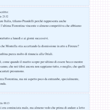
critto:
le 23:32
re Italia, tifiamo Prandelli perchè rappresenta anche
 l’ultima Fiorentina vincente o almeno competitiva che abbiamo
rattutto a lunedì e ai giorni successivi.
che Montella stia accettando la dismissione in atto a Firenze?
nfrina puzza molto di rinuncia alla Oriali.
è, come quando il marito scopre per ultimo di essere becco mentre
ià sanno, che noi tifosi ancora non sappiamo tutto, o meglio, che quelli
incantati presumono.
orza Fiorentina, ma mi aspetto poco da entrambe, specialmente,
onda.
lle 00:13
 ti era cominciata male, ma almeno vedo che prima di andare a letto