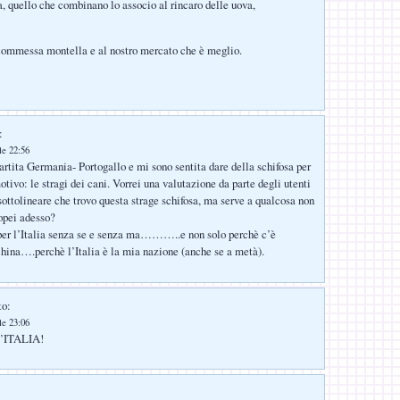
a, quello che combinano lo associo al rincaro delle uova,
commessa montella e al nostro mercato che è meglio.
:
le 22:56
artita Germania- Portogallo e mi sono sentita dare della schifosa per
motivo: le stragi dei cani. Vorrei una valutazione da parte degli utenti
 sottolineare che trovo questa strage schifosa, ma serve a qualcosa non
opei adesso?
 per l’Italia senza se e senza ma………..e non solo perchè c’è
china….perchè l’Italia è la mia nazione (anche se a metà).
to:
le 23:06
ITALIA!