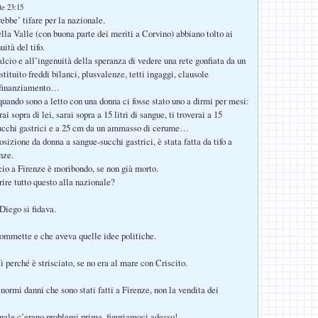
le 23:15
vrebbe’ tifare per la nazionale.
lla Valle (con buona parte dei meriti a Corvino) abbiano tolto ai
uità del tifo.
alcio e all’ingenuità della speranza di vedere una rete gonfiata da un
tituito freddi bilanci, plusvalenze, tetti ingaggi, clausole
tofinanziamento…
uando sono a letto con una donna ci fosse stato uno a dirmi per mesi:
ai sopra di lei, sarai sopra a 15 litri di sangue, ti troverai a 15
succhi gastrici e a 25 cm da un ammasso di cerume…
sizione da donna a sangue-succhi gastrici, è stata fatta da tifo a
nze.
lcio a Firenze è moribondo, se non già morto.
ire tutto questo alla nazionale?
 Diego si fidava.
commette e che aveva quelle idee politiche.
lì perché è strisciato, se no era al mare con Criscito.
normi danni che sono stati fatti a Firenze, non la vendita dei
nale c’erano problemi prima, figuriamoci adesso!