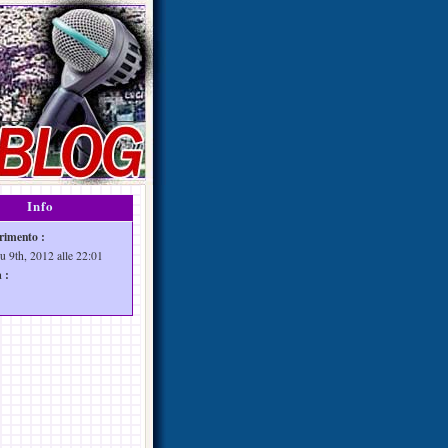
Info
rimento :
u 9th, 2012 alle 22:01
 :