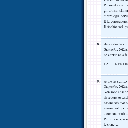
Personalmente no
gli ultimi folli 
dietrologia corv
E la conseguenz
Il rischio sarà g
ha scri
alessandro
Giugno 9th, 2012 al
ne contro ne a fa
LA FIORENTIN
ha scritto:
sergio
Giugno 9th, 2012 al
Non sono così en
ricredere su tutt
essere schiavo d
essere certi pri
e con uno malato
Parlamento pieno 
lezione….