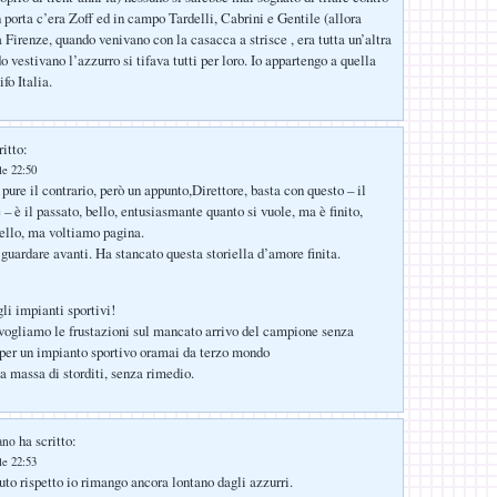
n porta c’era Zoff ed in campo Tardelli, Cabrini e Gentile (allora
a Firenze, quando venivano con la casacca a strisce , era tutta un’altra
 vestivano l’azzurro si tifava tutti per loro. Io appartengo a quella
fo Italia.
itto:
le 22:50
ure il contrario, però un appunto,Direttore, basta con questo – il
 – è il passato, bello, entusiasmante quanto si vuole, ma è finito,
bello, ma voltiamo pagina.
uardare avanti. Ha stancato questa storiella d’amore finita.
li impianti sportivi!
vogliamo le frustazioni sul mancato arrivo del campione senza
 per un impianto sportivo oramai da terzo mondo
a massa di storditi, senza rimedio.
ha scritto:
ano
le 22:53
uto rispetto io rimango ancora lontano dagli azzurri.