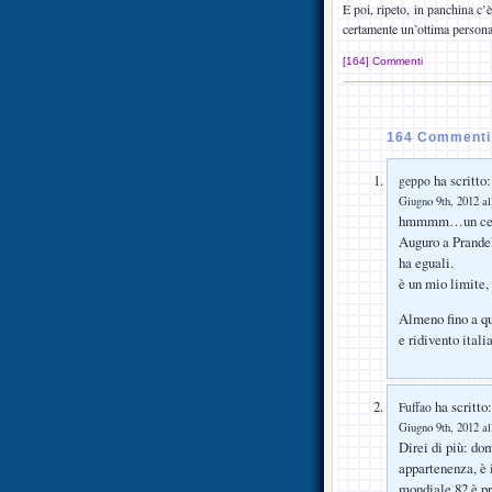
E poi, ripeto, in panchina c’
certamente un’ottima persona
[164] Commenti
164 Commenti 
ha scritto:
geppo
Giugno 9th, 2012 al
hmmmm…un ce la
Auguro a Prandel
ha eguali.
è un mio limite,
Almeno fino a qu
e ridivento itali
ha scritto:
Fuffao
Giugno 9th, 2012 al
Direi di più: dom
appartenenza, è 
mondiale 82 è pro