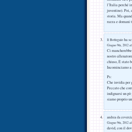
l’Italia perché i
juventino). Poi, 
storia. Ma quando
razza e domani ti
ha scr
Il Bottegaio
Giugno 9th, 2012 al
Ci mancherebbe p
nostro allenatore
chiuso, È stato 
Incominciamo a g
Ps:
Che invidia per g
Peccato che con
indignarsi un pò
siamo proprio un
andrea da coverci
Giugno 9th, 2012 al
david, con il dov