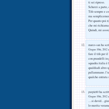
ti sei ripreso.
Scherzi a parte, 
Tifo sempre e co
ma semplicement
Per quanto poi r
che mi richiama 
Quindi, mi associ
ha scri
marco-san
Giugno 10th, 2012 a
fare il tifo per 
con prandelli in
squadra italia è 
qualdiadi altro s
pallammano. l’un
qualche entrata 
ha scrit
purple80
Giugno 10th, 2012 a
…si david…giusto
lo merita verame