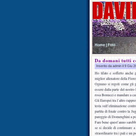
Home |
Foto
Da domani tutti 
Inserito da admin il 9 Giu 
Ho tifato e sofferto anche p
miglior allenatore della Fiore
Ognuno si regoli come gli p
essere dalla parte del nostro 
rosa Bonucci e mandare a cas
Gli Europei tra l’altro rappr
testa sull’eliminazione contr
partita di finale contro la 
pareggio di Domenghini a poc
Fare bene quest’anno sarebbe
se si decide di continuare a
straordinario tra i pali e un 