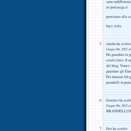
sana indifferenz
m’portasega.it
pensiamo alla s
baci viola.
ha scritto
claudia
Giugno 9th, 2012 al
Ho guardato la p
averlo fatto. Il 
del blog. Vorrei
guardare gli Eur
Per domani tifo
prandelli in pan
ha scrit
Ermetico
Giugno 9th, 2012 al
BRANDELLI D’
ha scritto:
Pico