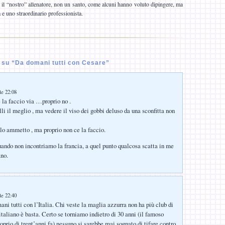
è il “nostro” allenatore, non un santo, come alcuni hanno voluto dipingere, ma
 e uno straordinario professionista.
su “Da domani tutti con Cesare”
le 22:08
 faccio via …proprio no .
li il meglio , ma vedere il viso dei gobbi deluso da una sconfitta non
 lo ammetto , ma proprio non ce la faccio.
ando non incontriamo la francia, a quel punto qualcosa scatta in me
ano.
le 22:40
ani tutti con l’Italia. Chi veste la maglia azzurra non ha più club di
italiano è basta. Certo se torniamo indietro di 30 anni (il famoso
prio di trent’anni fa) nessuno si sarebbe mai sognato di tifare contro