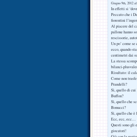
Giugno 9th, 2012 al
In effetti si ‘do
Peccato che i De
fiorentini l’ingen
Al piacere del c
pallone hanno sos
rescissorie, au
Un po’ come se q
ecco, quando star
centimetri dai 
La stessa scompo
bilanci-plusvale
Risultato: il ca
Come non trasfer
Prandelli?
Sì, quello di cui
Buffon?
Sì, quello che s
Bonucci?
Sì, quello che è 
Ecc, ecc, ecc…
Questi sono gli e
giocatori!
Già con la nazio