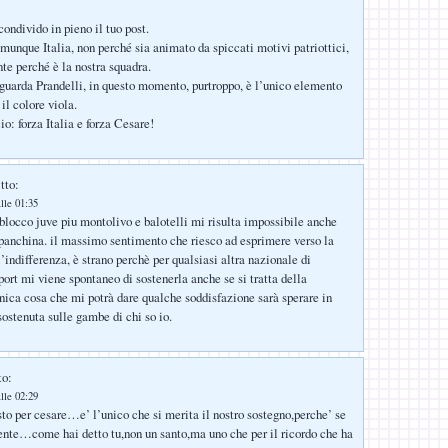
condivido in pieno il tuo post.
munque Italia, non perché sia animato da spiccati motivi patriottici,
e perché è la nostra squadra.
iguarda Prandelli, in questo momento, purtroppo, è l’unico elemento
il colore viola.
o: forza Italia e forza Cesare!
tto:
lle 01:35
il blocco juve piu montolivo e balotelli mi risulta impossibile anche
 panchina. il massimo sentimento che riesco ad esprimere verso la
l’indifferenza, è strano perchè per qualsiasi altra nazionale di
port mi viene spontaneo di sostenerla anche se si tratta della
ica cosa che mi potrà dare qualche soddisfazione sarà sperare in
sostenuta sulle gambe di chi so io.
to:
lle 02:29
 per cesare…e’ l’unico che si merita il nostro sostegno,perche’ se
nte…come hai detto tu,non un santo,ma uno che per il ricordo che ha