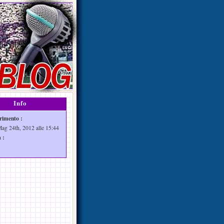
Info
rimento :
Mag 24th, 2012 alle 15:44
 :