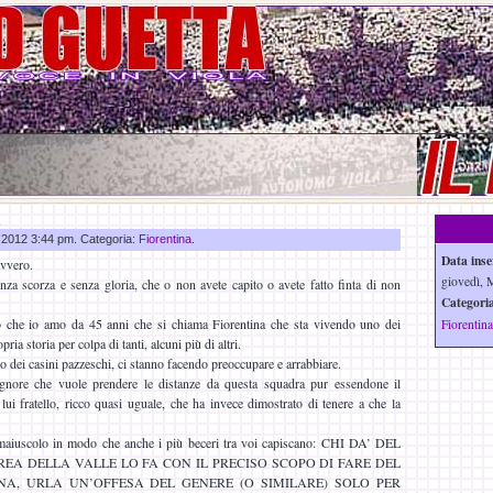
a
g 2012 3:44 pm. Categoria:
Fiorentina
.
Data inse
avvero.
giovedì, 
nza scorza e senza gloria, che o non avete capito o avete fatto finta di non
Categoria
io che io amo da 45 anni che si chiama Fiorentina che sta vivendo uno dei
Fiorentina
pria storia per colpa di tanti, alcuni più di altri.
dei casini pazzeschi, ci stanno facendo preoccupare e arrabbiare.
nore che vuole prendere le distanze da questa squadra pur essendone il
 lui fratello, ricco quasi uguale, che ha invece dimostrato di tenere a che la
o maiuscolo in modo che anche i più beceri tra voi capiscano: CHI DA’ DEL
EA DELLA VALLE LO FA CON IL PRECISO SCOPO DI FARE DEL
NA, URLA UN’OFFESA DEL GENERE (O SIMILARE) SOLO PER