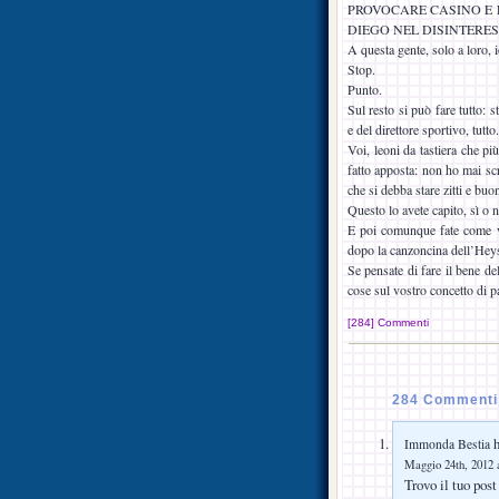
PROVOCARE CASINO E 
DIEGO NEL DISINTERES
A questa gente, solo a loro, i
Stop.
Punto.
Sul resto si può fare tutto: st
e del direttore sportivo, tutto.
Voi, leoni da tastiera che pi
fatto apposta: non ho mai sc
che si debba stare zitti e buon
Questo lo avete capito, sì o 
E poi comunque fate come vi 
dopo la canzoncina dell’Heyse
Se pensate di fare il bene d
cose sul vostro concetto di p
[284] Commenti
284 Commenti 
h
Immonda Bestia
Maggio 24th, 2012 a
Trovo il tuo pos