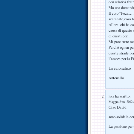
con relativi fra
Ma una domanda 
Il coro “Pezz….
scatenato,cosa h
Allora, chi ha ca
causa di questo 
di questi cori.
Mi pare tutto mo
Perchè ognun per
queste strade po
l’amore per la F
Un caro saluto
Antonello
ha scritto:
luca
Maggio 24th, 2012 a
Ciao David
sono solidale con
La passione per 