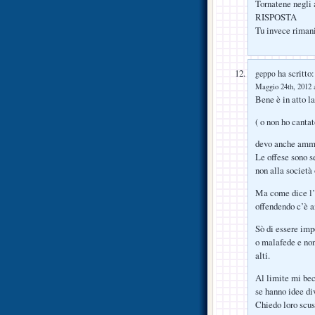
Tornatene negli 
RISPOSTA
Tu invece rimani
ha scritto:
geppo
Maggio 24th, 2012 a
Bene è in atto la 
( o non ho cant
devo anche ammet
Le offese sono se
non alla società
Ma come dice l’
offendendo c’è a
Sò di essere imp
o malafede e non
alti.
Al limite mi be
se hanno idee di
Chiedo loro scus