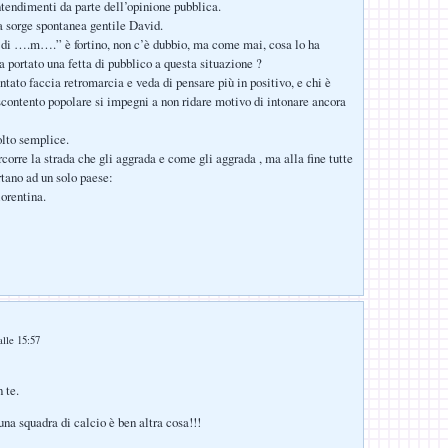
intendimenti da parte dell’opinione pubblica.
sorge spontanea gentile David.
 di ….m….” è fortino, non c’è dubbio, ma come mai, cosa lo ha
a portato una fetta di pubblico a questa situazione ?
ntato faccia retromarcia e veda di pensare più in positivo, e chi è
scontento popolare si impegni a non ridare motivo di intonare ancora
lto semplice.
corre la strada che gli aggrada e come gli aggrada , ma alla fine tutte
rtano ad un solo paese:
iorentina.
lle 15:57
 te.
una squadra di calcio è ben altra cosa!!!