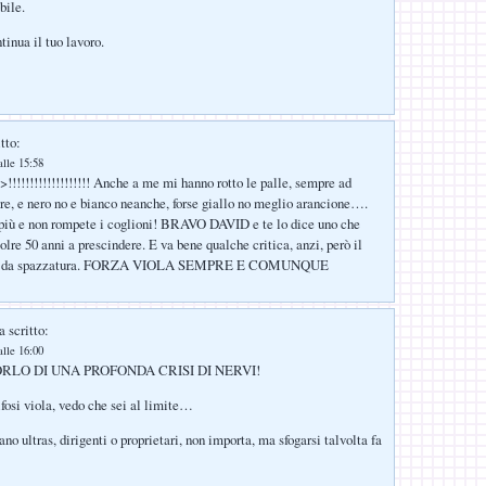
bile.
tinua il tuo lavoro.
tto:
lle 15:58
!!!!!!!!!!!!!!!!!!! Anche a me mi hanno rotto le palle, sempre ad
care, e nero no e bianco neanche, forse giallo no meglio arancione….
più e non rompete i coglioni! BRAVO DAVID e te lo dice uno che
lre 50 anni a prescindere. E va bene qualche critica, anzi, però il
roba da spazzatura. FORZA VIOLA SEMPRE E COMUNQUE
 scritto:
lle 16:00
RLO DI UNA PROFONDA CRISI DI NERVI!
ifosi viola, vedo che sei al limite…
ano ultras, dirigenti o proprietari, non importa, ma sfogarsi talvolta fa