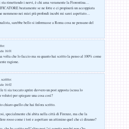
 sta rimettendo i nervi, è chi ama veramente la Fiorentina…
FICATORE beatamente se ne fotte e ci propinerà un accoppiata
he nemmeno nei miei più profondi incubi mi sarei aspettato…
rnalista, sarebbe bello si informasse a Roma cosa ne pensano del
tto:
lle 16:01
a volta che lo faccio ma su quanto hai scritto la penso al 100% come
mente ragione.
 scritto:
lle 16:02
le ti sia toccato aprire davvero un post apposta (scusa lo
n voluto) per spiegare una cosa così?
 chiaro quello che hai fin’ora scritto.
si, specialmente chi abita nella città di Firenze, ma che la
ere rosso come i tori e aspettare un attimino quel che ci diranno?
, che ha scritto nell’altro post “si aspetta perché non s’ha