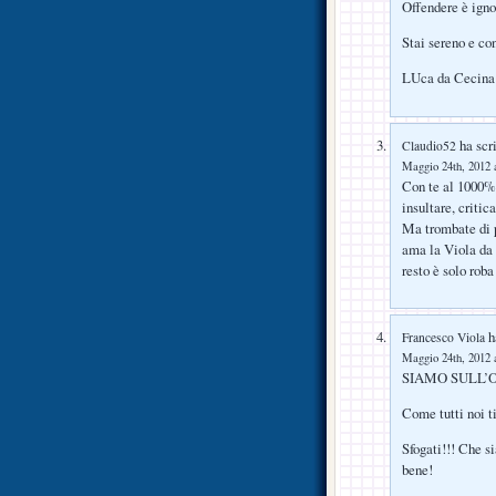
Offendere è igno
Stai sereno e con
LUca da Cecina
ha scri
Claudio52
Maggio 24th, 2012 a
Con te al 1000%>
insultare, criti
Ma trombate di 
ama la Viola da o
resto è solo 
ha
Francesco Viola
Maggio 24th, 2012 a
SIAMO SULL’O
Come tutti noi t
Sfogati!!! Che si
bene!