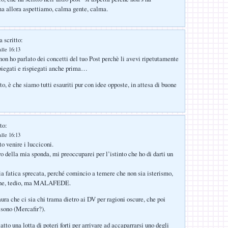
a allora aspettiamo, calma gente, calma.
 scritto:
lle 16:13
n ho parlato dei concetti del tuo Post perchè li avevi ripetutamente
piegati e rispiegati anche prima…
to, è che siamo tutti esauriti pur con idee opposte, in attesa di buone
to:
lle 16:13
o venire i lucciconi.
ro della mia sponda, mi preoccuparei per l’istinto che ho di darti un
a fatica sprecata, perché comincio a temere che non sia isterismo,
ione, tedio, ma MALAFEDE.
ra che ci sia chi trama dietro ai DV per ragioni oscure, che poi
 sono (Mercafir?).
atto una lotta di poteri forti per arrivare ad accaparrarsi uno degli