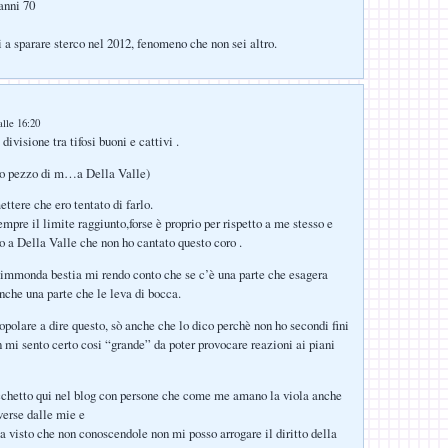
anni 70
 a sparare sterco nel 2012, fenomeno che non sei altro.
lle 16:20
divisione tra tifosi buoni e cattivi .
ato pezzo di m…a Della Valle)
tere che ero tentato di farlo.
mpre il limite raggiunto,forse è proprio per rispetto a me stesso e
 o a Della Valle che non ho cantato questo coro .
immonda bestia mi rendo conto che se c’è una parte che esagera
nche una parte che le leva di bocca.
opolare a dire questo, sò anche che lo dico perchè non ho secondi fini
 mi sento certo cosi “grande” da poter provocare reazioni ai piani
cchetto qui nel blog con persone che come me amano la viola anche
verse dalle mie e
a visto che non conoscendole non mi posso arrogare il diritto della