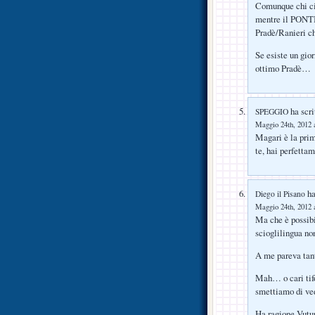
Comunque chi ci
mentre il PONTI
Pradè/Ranieri c
Se esiste un gio
ottimo Pradè…
ha scri
SPEGGIO
Maggio 24th, 2012 a
Magari è la prim
te, hai perfetta
ha
Diego il Pisano
Maggio 24th, 2012 a
Ma che è possibi
scioglilingua no
A me pareva tanto
Mah… o cari tifo
smettiamo di ved
Ha ragione Vuturo