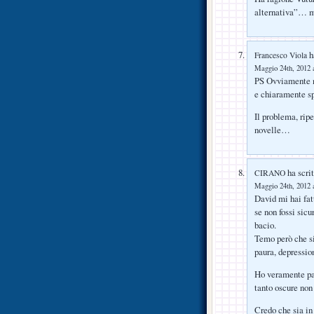
alternativa”… m
ha
Francesco Viola
Maggio 24th, 2012 a
PS Ovviamente no
e chiaramente s
Il problema, ripe
novelle…
ha scrit
CIRANO
Maggio 24th, 2012 a
David mi hai fatt
se non fossi sicu
bacio.
Temo però che si
paura, depress
Ho veramente pau
tanto oscure non
Credo che sia in 