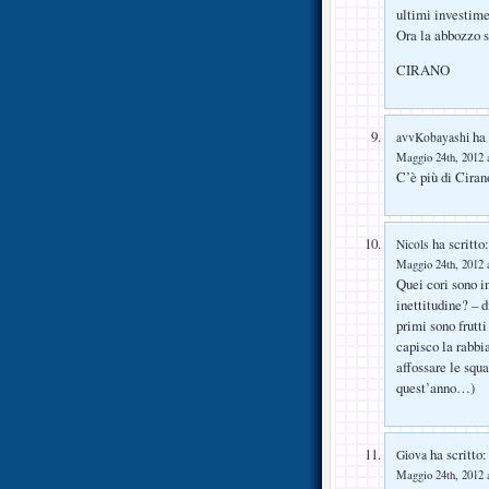
ultimi investime
Ora la abbozzo s
CIRANO
ha 
avvKobayashi
Maggio 24th, 2012 a
C’è più di Ciran
ha scritto:
Nicols
Maggio 24th, 2012 a
Quei cori sono in
inettitudine? – d
primi sono frutt
capisco la rabbia
affossare le squ
quest’anno…)
ha scritto:
Giova
Maggio 24th, 2012 a