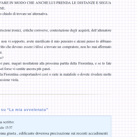
FARE IN MODO CHE ANCHE LUI PRENDA LE DISTANZE E SEGUA
SE.
o chiedo di trovare un’alternativa.
riscioni ironici, critiche corrosive, contestazione degli acquisti, dell’allenatore
ù non vi sopporto, avete mistificato il mio pensiero e alcuni penso lo abbiano
ritto che devono essere i tifosi a trovare un compratore, non ho mai affermato
i.
no?
pare, magari insultatemi alla prossima partita della Fiorentina, e se lo fate
l forse vi sentite ancora più ganzi.
ella Fiorentina comportandovi così o siete in malafede o dovete rivedere molte
assione viola.
su “La mia avvelenata”
a scritto:
lle 15:57
t una giusta , edificante doverosa precisazione sui recenti accadimenti