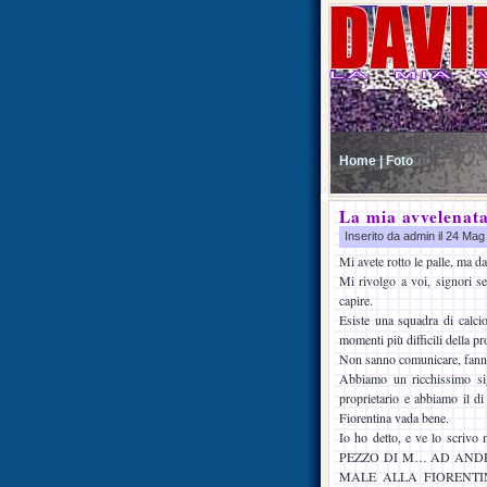
Home |
Foto
La mia avvelenat
Inserito da admin il 24 Ma
Mi avete rotto le palle, ma d
Mi rivolgo a voi, signori se
capire.
Esiste una squadra di calc
momenti più difficili della pro
Non sanno comunicare, fanno 
Abbiamo un ricchissimo sig
proprietario e abbiamo il di
Fiorentina vada bene.
Io ho detto, e ve lo scriv
PEZZO DI M… AD ANDR
MALE ALLA FIORENTI