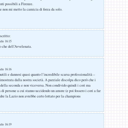
nti possibili a Firenze.
e non mi metto la camicia di forza da solo.
scritto:
lle 16:15
o che dell’Avvelenata.
lle 16:16
utili e dannosi quasi quanto l’incredibile scarsa professionalità –
imostrata dalla nostra società. A parziale discolpa dico però che i
i della seconda e non viceversa. Non condivido quindi i cori ma
 di persone a cui stanno uccidendo un amore (e poi fossero i cori a far
adre la Lazio non avrebbe certo lottato per la champions
lle 16:19