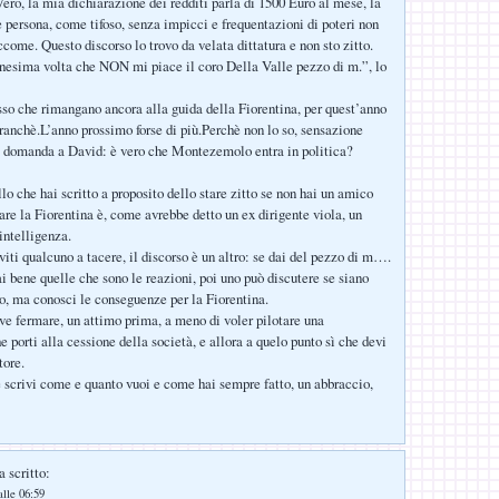
Vero, la mia dichiarazione dei redditi parla di 1500 Euro al mese, la
persona, come tifoso, senza impicci e frequentazioni di poteri non
ccome. Questo discorso lo trovo da velata dittatura e non sto zitto.
nnesima volta che NON mi piace il coro Della Valle pezzo di m.”, lo
o che rimangano ancora alla guida della Fiorentina, per quest’anno
ranchè.L’anno prossimo forse di più.Perchè non lo so, sensazione
 domanda a David: è vero che Montezemolo entra in politica?
lo che hai scritto a proposito dello stare zitto se non hai un amico
re la Fiorentina è, come avrebbe detto un ex dirigente viola, un
intelligenza.
viti qualcuno a tacere, il discorso è un altro: se dai del pezzo di m….
ai bene quelle che sono le reazioni, poi uno può discutere se siano
, ma conosci le conseguenze per la Fiorentina.
deve fermare, un attimo prima, a meno di voler pilotare una
 porti alla cessione della società, e allora a quelo punto sì che devi
tore.
 e scrivi come e quanto vuoi e come hai sempre fatto, un abbraccio,
 scritto:
lle 06:59