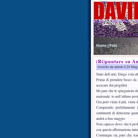
Home |
Foto
(Ri)puntare su A
Inserito da admin il 24 Ma
Stato dell’arte: Diego vola a
Prima di prendere fuoco da un
accecare dai pregidizi.
Mi pare che le spiegazioni da
nazionale: io nell’ultimo pos
Ora però viene il più, viene il
Comprendo perfettamente il
sentimenti di delusione quan
andrà a fine maggio.
Non capisco dove stia il pro
con questa affermazione inte
Comunque sia, pare che Andr