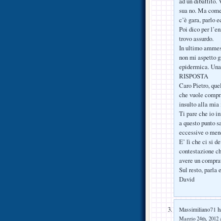
ad un dibattito. 
sua no. Ma come 
c’è gara, parlo e
Poi dico per l’e
trovo assurdo.
In ultimo ammess
non mi aspetto g
epidermica. Una
RISPOSTA
Caro Pietro, quel
che vuole compra
insulto alla mia 
Ti pare che io in
a questo punto s
eccessive o meno
E’ lì che ci si 
contestazione che
avere un compra
Sul resto, parla
David
ha
Massimiliano71
Maggio 24th, 2012 a