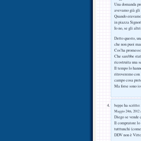
Una domanda pre
avevamo già gli 
Quando eravamo a
in piazza Signor
Io no, se gli alt
Detto questo, un
che non puoi man
Cos’ha promesso
Che sarebbe stata
ricostruita una 
Il tempo lo hann
ritroveremo con 
campo cosa pret
Ma forse sono io
ha scritto:
beppe
Maggio 24th, 2012 a
Diego se vende c
Il compratore lo 
tutttunchi (come 
DDV non è Vitto