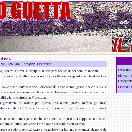
ndrea
g 2012 6:48 am. Categoria:
Fiorentina
.
Data inse
lto, mentre Andrea si occupa e si occuperà ancora di noi comuni mortali.
giovedì, 
a parte o dall’altra, vorrei invitarvi a riflettere su quanto sia sbagliato farsi
Categoria
 Tokio siano arrivate e che il discorso di Diego coinvolgesse il calcio a livello
Fiorentina
t avevo messo le mani avanti e sono piuttosto soddisfatto di quanto precisato.
 difficile: ricostruire la Fiorentina.
 giramento di scatole per queste non-notizie, provo anch’io gli stessi
do sento da fonti bene informate che prima di sapere da dove ripartiremo si
blema e continuo a pensare che la Fiorentina proprio non sappia comunicare e
ndo un po’ tutto, non certo l’emissione dei comunicati stampa.
ea sia stato preso dal sacro e pericoloso (in termini economici) demone del