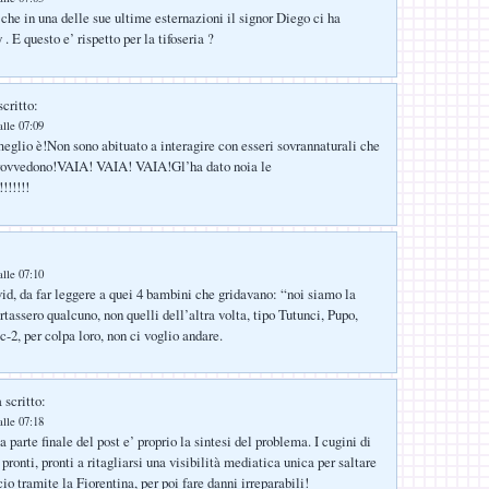
che in una delle sue ultime esternazioni il signor Diego ci ha
 . E questo e’ rispetto per la tifoseria ?
critto:
lle 07:09
glio è!Non sono abituato a interagire con esseri sovrannaturali che
provvedono!VAIA! VAIA! VAIA!Gl’ha dato noia le
!!!!!!!
lle 07:10
id, da far leggere a quei 4 bambini che gridavano: “noi siamo la
assero qualcuno, non quelli dell’altra volta, tipo Tutunci, Pupo,
n c-2, per colpa loro, non ci voglio andare.
 scritto:
lle 07:18
parte finale del post e’ proprio la sintesi del problema. I cugini di
pronti, pronti a ritagliarsi una visibilità mediatica unica per saltare
cio tramite la Fiorentina, per poi fare danni irreparabili!