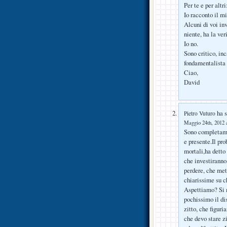
Per te e per altr
Io racconto il mi
Alcuni di voi inv
niente, ha la ver
Io no.
Sono critico, inc
fondamentalista 
Ciao,
David
ha s
Pietro Vuturo
Maggio 24th, 2012 a
Sono completamen
e presente.Il pr
mortali,ha detto 
che investiranno
perdere, che me
chiarissime su c
Aspettiamo? Si 
pochissimo il di
zitto, che figur
che devo stare z