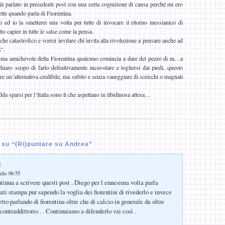
già parlato in precedenti post con una certa cognizione di causa perché mi ero
tte quando parla di Fiorentina.
ed io la smetterei una volta per tutte di invocare il ritorno messianico di
to capire in tutte le salse come la pensa.
e catastrofico e vorrei invitare chi invita alla rivoluzione a pensare anche ad
”.
rima amichevole della Fiorentina qualcuno comincia a dare del pezzo di m…a
iaro scopo di farlo definitivamente incavolare e togliersi dai piedi, questo
e un’alternativa credibile, ma subito e senza vaneggiare di sceicchi o magnati
dda sparsi per l’Italia sono lì che aspettano in libidinosa attesa…
su “(Ri)puntare su Andrea”
:
lle 06:55
inua a scrivere questi post . Diego per l ennesima volta parla
ti stampa pur sapendo la voglia dei fiorentini di rivederlo e invece
tto parlando di fiorentina oltre che di calcio in generale da oltre
contraddittorio . . Continuiamo a difenderlo vai così .