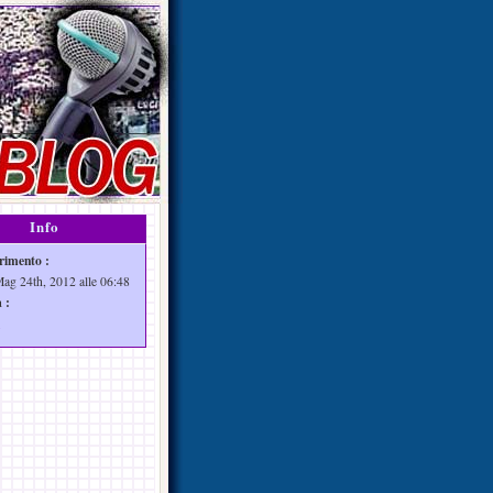
Info
rimento :
Mag 24th, 2012 alle 06:48
 :