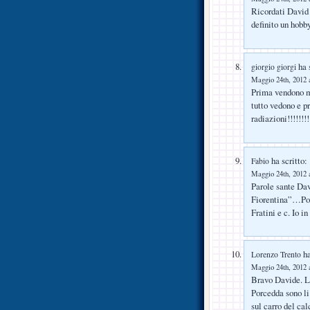
Ricordati David 
definito un hobby
ha s
giorgio giorgi
Maggio 24th, 2012 a
Prima vendono me
tutto vedono e 
radiazioni!!!!!!!!
ha scritto:
Fabio
Maggio 24th, 2012 a
Parole sante Dav
Fiorentina”…Port
Fratini e c. Io i
ha
Lorenzo Trento
Maggio 24th, 2012 a
Bravo Davide. La 
Porcedda sono li 
sul carro del cal