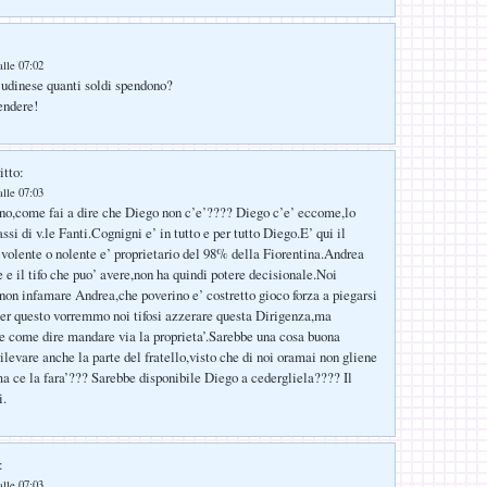
lle 07:02
udinese quanti soldi spendono?
endere!
itto:
lle 07:03
no,come fai a dire che Diego non c’e’???? Diego c’e’ eccome,lo
assi di v.le Fanti.Cognigni e’ in tutto e per tutto Diego.E’ qui il
volente o nolente e’ proprietario del 98% della Fiorentina.Andrea
 e il tifo che puo’ avere,non ha quindi potere decisionale.Noi
on infamare Andrea,che poverino e’ costretto gioco forza a piegarsi
Per questo vorremmo noi tifosi azzerare questa Dirigenza,ma
e come dire mandare via la proprieta’.Sarebbe una cosa buona
ilevare anche la parte del fratello,visto che di noi oramai non gliene
a ce la fara’??? Sarebbe disponibile Diego a cedergliela???? Il
i.
:
lle 07:03