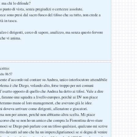
i: ma chi lo difende?
o punto di vista, senza pregiudizi o certezze assolute.
ece sono presi dal sacro fuoco del tifoso che sa tutto, non crede a
ità in tasca.
alzo i dirigenti, cerco di sapere, analizzo, ma senza questo fervore
che vi anima.
critto:
lle 06:57
te d’accordo sul contare su Andrea, unico interlocutore attendibile
oblema è che Diego, volando alto, forse troppo per noi comuni
l’esatto opposto di quello che Andrea ha detto ai tifosi. Vale a dire
, faranno una squadra a livello europeo, perchè ai DV non piace
tteranno mano al loro management, che avevano già le idee
hi doveva arrivare come dirigenti, allenatore e giocatori.
ma non per amore, perchè non abbiamo altra scelta. Mi piace
scorso che se non ho un amico che compra la Fiorentina devo stare
iamoci se Diego può parlare con un tifoso qualsiasi, qualcuno mi scrive
itto davanti ad uno che ha un impero,figuriamoci se si degna di venire