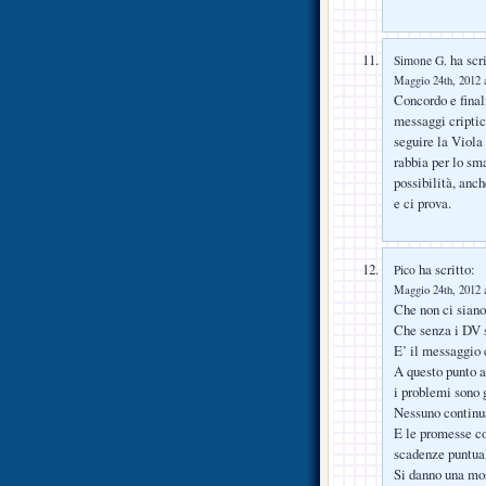
ha scri
Simone G.
Maggio 24th, 2012 a
Concordo e final
messaggi criptici
seguire la Viola 
rabbia per lo sm
possibilità, anc
e ci prova.
ha scritto:
Pico
Maggio 24th, 2012 a
Che non ci siano 
Che senza i DV s
E’ il messaggio 
A questo punto 
i problemi sono g
Nessuno continua
E le promesse co
scadenze puntual
Si danno una mos