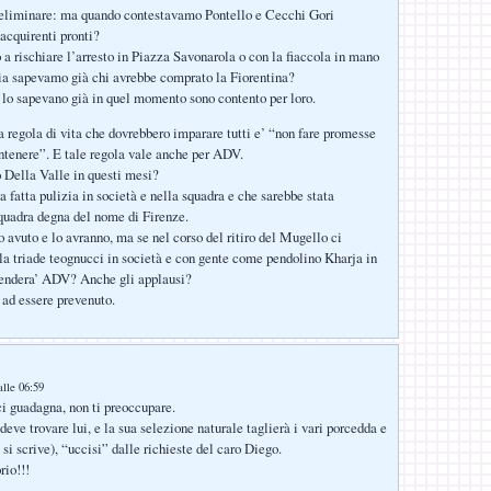
liminare: ma quando contestavamo Pontello e Cecchi Gori
acquirenti pronti?
 rischiare l’arresto in Piazza Savonarola o con la fiaccola in mano
ia sapevamo già chi avrebbe comprato la Fiorentina?
ri lo sapevano già in quel momento sono contento per loro.
a regola di vita che dovrebbero imparare tutti e’ “non fare promesse
tenere”. E tale regola vale anche per ADV.
 Della Valle in questi mesi?
 fatta pulizia in società e nella squadra e che sarebbe stata
squadra degna del nome di Firenze.
o avuto e lo avranno, ma se nel corso del ritiro del Mugello ci
la triade teognucci in società e con gente come pendolino Kharja in
endera’ ADV? Anche gli applausi?
 ad essere prevenuto.
lle 06:59
i guadagna, non ti preoccupare.
deve trovare lui, e la sua selezione naturale taglierà i vari porcedda e
si scrive), “uccisi” dalle richieste del caro Diego.
rio!!!