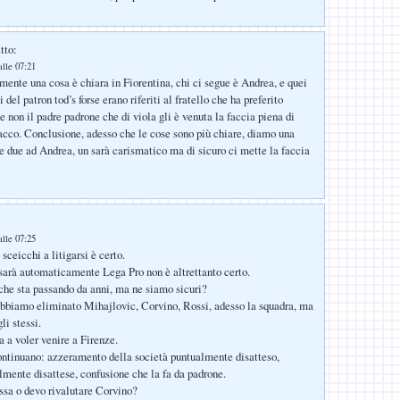
tto:
lle 07:21
mente una cosa è chiara in Fiorentina, chi ci segue è Andrea, e quei
 del patron tod’s forse erano riferiti al fratello che ha preferito
e non il padre padrone che di viola gli è venuta la faccia piena di
acco. Conclusione, adesso che le cose sono più chiare, diamo una
he due ad Andrea, un sarà carismatico ma di sicuro ci mette la faccia
lle 07:25
sceicchi a litigarsi è certo.
arà automaticamente Lega Pro non è altrettanto certo.
che sta passando da anni, ma ne siamo sicuri?
abbiamo eliminato Mihajlovic, Corvino, Rossi, adesso la squadra, ma
li stessi.
 a voler venire a Firenze.
ntinuano: azzeramento della società puntualmente disatteso,
mente disattese, confusione che la fa da padrone.
sa o devo rivalutare Corvino?