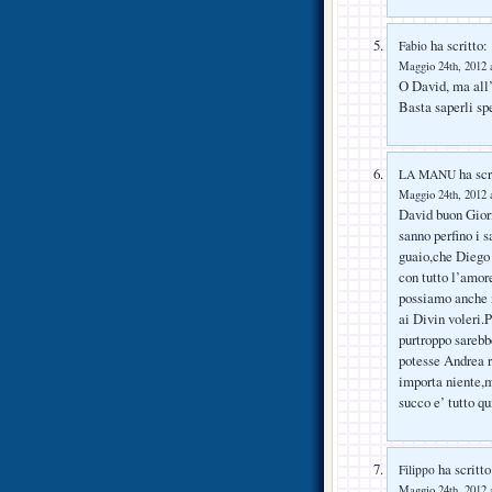
ha scritto:
Fabio
Maggio 24th, 2012 a
O David, ma all’
Basta saperli sp
ha scr
LA MANU
Maggio 24th, 2012 a
David buon Gior
sanno perfino i s
guaio,che Diego 
con tutto l’amore
possiamo anche n
ai Divin voleri.
purtroppo sarebb
potesse Andrea r
importa niente,m
succo e’ tutto qu
ha scritto
Filippo
Maggio 24th, 2012 a