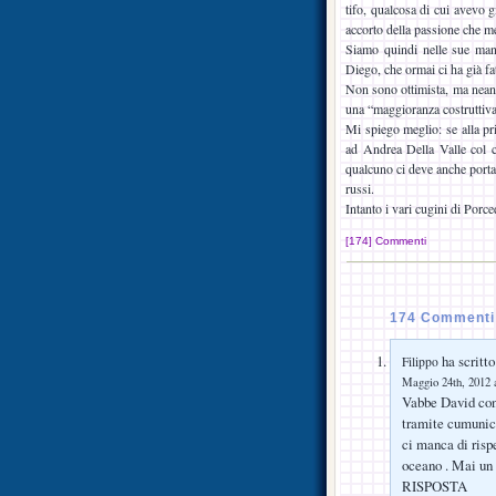
tifo, qualcosa di cui avevo 
accorto della passione che me
Siamo quindi nelle sue mani 
Diego, che ormai ci ha già fat
Non sono ottimista, ma neanch
una “maggioranza costruttiva
Mi spiego meglio: se alla p
ad Andrea Della Valle col ch
qualcuno ci deve anche portar
russi.
Intanto i vari cugini di Porce
[174] Commenti
174 Commenti 
ha scritto
Filippo
Maggio 24th, 2012 a
Vabbe David cont
tramite cumunica
ci manca di rispe
oceano . Mai un 
RISPOSTA