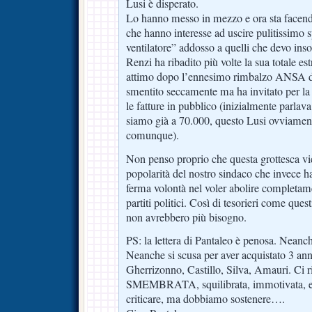
Lusi è disperato.
Lo hanno messo in mezzo e ora sta facendo 
che hanno interesse ad uscire pulitissimo 
ventilatore” addosso a quelli che devo inso
Renzi ha ribadito più volte la sua totale est
attimo dopo l’ennesimo rimbalzo ANSA de
smentito seccamente ma ha invitato per la 
le fatture in pubblico (inizialmente parlav
siamo già a 70.000, questo Lusi ovviamen
comunque).
Non penso proprio che questa grottesca vi
popolarità del nostro sindaco che invece ha
ferma volontà nel voler abolire completame
partiti politici. Così di tesorieri come quest
non avrebbero più bisogno.
PS: la lettera di Pantaleo è penosa. Neanche
Neanche si scusa per aver acquistato 3 anni
Gherrizonno, Castillo, Silva, Amauri. Ci 
SMEMBRATA, squilibrata, immotivata, e d
criticare, ma dobbiamo sostenere….