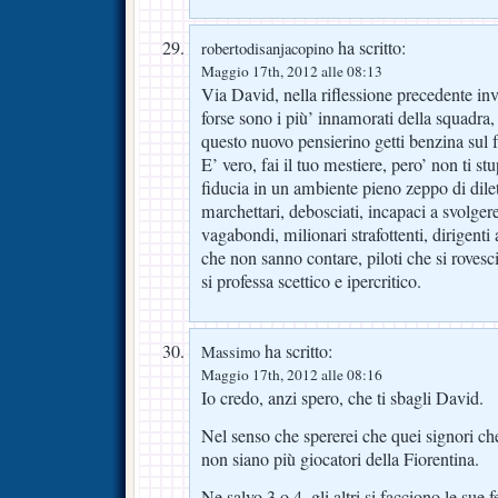
ha scritto:
robertodisanjacopino
Maggio 17th, 2012 alle 08:13
Via David, nella riflessione precedente invi
forse sono i più’ innamorati della squadra,
questo nuovo pensierino getti benzina sul 
E’ vero, fai il tuo mestiere, pero’ non ti st
fiducia in un ambiente pieno zeppo di dilett
marchettari, debosciati, incapaci a svolgere
vagabondi, milionari strafottenti, dirigenti
che non sanno contare, piloti che si rovesci
si professa scettico e ipercritico.
ha scritto:
Massimo
Maggio 17th, 2012 alle 08:16
Io credo, anzi spero, che ti sbagli David.
Nel senso che spererei che quei signori che
non siano più giocatori della Fiorentina.
Ne salvo 3 o 4, gli altri si facciono le sue 