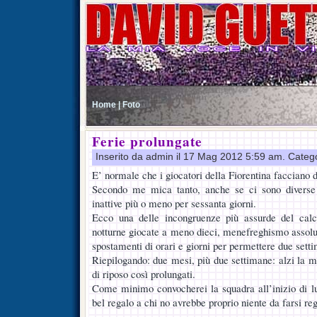
Home |
Foto
Ferie prolungate
Inserito da admin il 17 Mag 2012 5:59 am. Categ
E’ normale che i giocatori della Fiorentina facciano du
Secondo me mica tanto, anche se ci sono diverse 
inattive più o meno per sessanta giorni.
Ecco una delle incongruenze più assurde del calcio
notturne giocate a meno dieci, menefreghismo assolut
spostamenti di orari e giorni per permettere due sett
Riepilogando: due mesi, più due settimane: alzi la m
di riposo così prolungati.
Come minimo convocherei la squadra all’inizio di l
bel regalo a chi no avrebbe proprio niente da farsi re