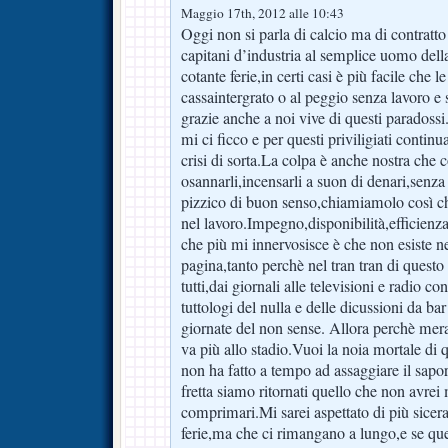
Maggio 17th, 2012 alle 10:43
Oggi non si parla di calcio ma di contratt
capitani d’industria al semplice uomo dell
cotante ferie,in certi casi è più facile che l
cassaintergrato o al peggio senza lavoro e s
grazie anche a noi vive di questi paradossi
mi ci ficco e per questi priviligiati contin
crisi di sorta.La colpa è anche nostra che
osannarli,incensarli a suon di denari,senz
pizzico di buon senso,chiamiamolo così ch
nel lavoro.Impegno,disponibilità,efficien
che più mi innervosisce è che non esiste n
pagina,tanto perchè nel tran tran di quest
tutti,dai giornali alle televisioni e radio con
tuttologi del nulla e delle dicussioni da ba
giornate del non sense. Allora perchè mera
va più allo stadio.Vuoi la noia mortale di 
non ha fatto a tempo ad assaggiare il sapor
fretta siamo ritornati quello che non avrei 
comprimari.Mi sarei aspettato di più sicer
ferie,ma che ci rimangano a lungo,e se qu