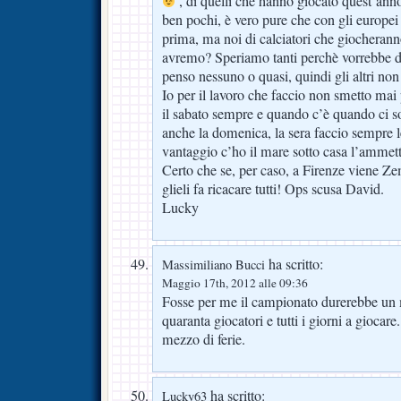
, di quelli che hanno giocato quest’ann
ben pochi, è vero pure che con gli europei 
prima, ma noi di calciatori che giocherann
avremo? Speriamo tanti perchè vorrebbe d
penso nessuno o quasi, quindi gli altri no
Io per il lavoro che faccio non smetto mai 
il sabato sempre e quando c’è quando ci s
anche la domenica, la sera faccio sempre
vantaggio c’ho il mare sotto casa l’ammet
Certo che se, per caso, a Firenze viene Ze
glieli fa ricacare tutti! Ops scusa David.
Lucky
ha scritto:
Massimiliano Bucci
Maggio 17th, 2012 alle 09:36
Fosse per me il campionato durerebbe un
quaranta giocatori e tutti i giorni a gioca
mezzo di ferie.
ha scritto:
Lucky63