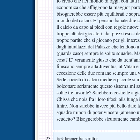
Io credo che nel mondo di oggi, con tutti 
economica che affliggono la maggior parte
bisognerebbe essere più equilibrati e sopra
mondo del calcio. E’ persino banale dire 
il calcio da capo ai piedi con regole nuove 
troppo alti dei giocatori, dai prezzi esosi de
troppe partite che si giocano per gli intere
dagli intrallazzi del Palazzo che tendono 
(guarda caso) sempre le solite squadre. Ma
cosa? E’ veramente giusto che da trent’anni
finiscano sempre alla Juventus, al Milan e 
eccezione delle due romane se,mpre una v
Se le società di calcio medie e piccole si 
boicottare seriamente questo sistema,mi sa
solite tre favorite? Sarebbero costrette a 
Chissà che noia fra i loro tifosi: alla lunga 
finire. Non sarebbe invece più bello dare la
squadre minori di poter vincere (almeno u
scudetto? Bisognerebbe sicuramente cambi
ha scritto:
jack kramer