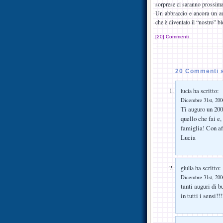
sorprese ci saranno prossima
Un abbraccio e ancora un au
che è diventato il “nostro” bl
[20] Commenti
20 Commenti s
ha scritto:
lucia
Dicembre 31st, 2006
Ti auguro un 200
quello che fai e
famiglia! Con af
Lucia
ha scritto:
giulia
Dicembre 31st, 2006
tanti auguri di 
in tutti i sensi!!