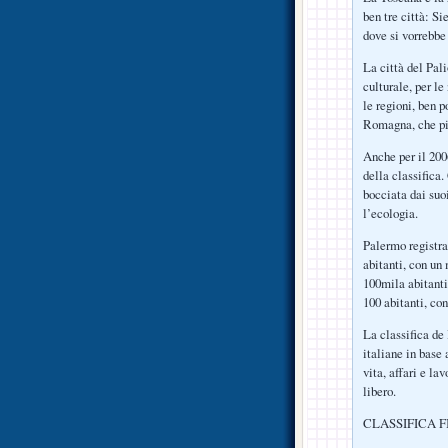
ben tre città: Si
dove si vorrebbe
La città del Pali
culturale, per le
le regioni, ben 
Romagna, che pia
Anche per il 2006
della classifica.
bocciata dai suoi
l’ecologia.
Palermo registra
abitanti, con un
100mila abitanti
100 abitanti, con
La classifica de
italiane in base 
vita, affari e la
libero.
CLASSIFICA 