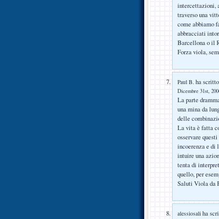
intercettazioni, 
traverso una vit
come abbiamo fat
abbracciati into
Barcellona o il 
Forza viola, sem
ha scritto
Paul B.
Dicembre 31st, 2006
La parte drammat
una mina da lung
delle combinazio
La vita è fatta c
osservare questi 
incoerenza e di 
intuire una azion
tenta di interpre
quello, per esem
Saluti Viola da 
ha scri
alessiosali