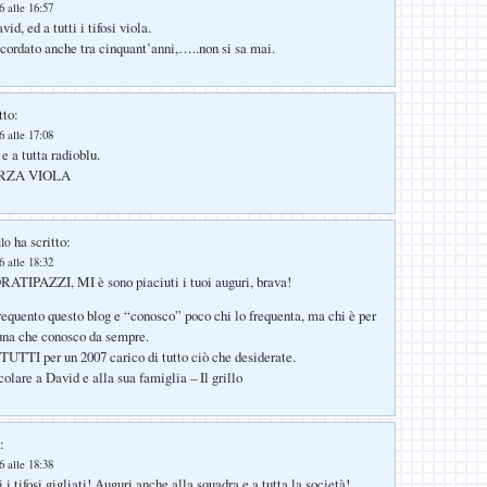
 alle 16:57
id, ed a tutti i tifosi viola.
ricordato anche tra cinquant’anni,…..non si sa mai.
tto:
 alle 17:08
 e a tutta radioblu.
ORZA VIOLA
ha scritto:
llo
 alle 18:32
IPAZZI, MI è sono piaciuti i tuoi auguri, brava!
requento questo blog e “conosco” poco chi lo frequenta, ma chi è per
 una che conosco da sempre.
 TUTTI per un 2007 carico di tutto ciò che desiderate.
olare a David e alla sua famiglia – Il grillo
:
 alle 18:38
 i tifosi gigliati! Auguri anche alla squadra e a tutta la società!