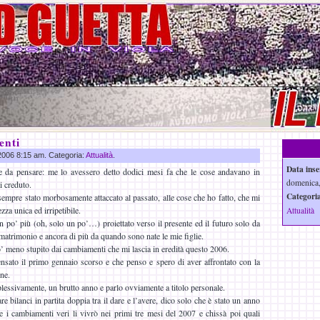
enti
 2006 8:15 am. Categoria:
Attualità
.
Data inse
 da pensare: me lo avessero detto dodici mesi fa che le cose andavano in
domenica,
i creduto.
Categoria
pre stato morbosamente attaccato al passato, alle cose che ho fatto, che mi
za unica ed irripetibile.
Attualità
 po’ più (oh, solo un po’…) proiettato verso il presente ed il futuro solo da
matrimonio e ancora di più da quando sono nate le mie figlie.
 meno stupito dai cambiamenti che mi lascia in eredità questo 2006.
nsato il primo gennaio scorso e che penso e spero di aver affrontato con la
one.
ssivamente, un brutto anno e parlo ovviamente a titolo personale.
re bilanci in partita doppia tra il dare e l’avere, dico solo che è stato un anno
e i cambiamenti veri li vivrò nei primi tre mesi del 2007 e chissà poi quali