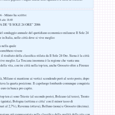
ha scritto:
06 - Milano
 alle 18:40
 DE “Il SOLE 24 ORE” 2006
 del sondaggio annuale del quotidiano economico milanese Il Sole 24
e in Italia, nelle città dove si vive meglio:
à nella quale
i vorrebbero vivere
l risultato della classifica stilata da Il Sole 24 Ore. Siena è la città
 vive meglio. La Toscana insomma è la regione che vanta una
della vita, con tre città nella top ten, anche Grosseto oltre a Firenze
ttà, Milano si mantiene ai vertici scendendo però al sesto posto, dopo
tava la quarta posizione. Il capoluogo lombardo comunque conquista
 euro in banca pro capite.
top ten ci sono Trieste (al secondo posto), Bolzano (al terzo), Trento
 (quinta), Bologna (settima e citta’ con il minor tasso di
ari al 2,7%), Ravenna (ottava), Belluno (nona) e Grosseto (decima).
egione più rappresentata nella classifica della qualità della vita con