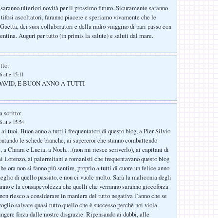
 saranno ulteriori novità per il prossimo futuro. Sicuramente saranno
i tifosi ascoltatori, faranno piacere e speriamo vivamente che le
Guetta, dei suoi collaboratori e della radio viaggino di pari passo con
entina. Auguri per tutto (in primis la salute) e saluti dal mare.
tto:
 alle 15:11
AVID, E BUON ANNO A TUTTI
 scritto:
 alle 15:54
ai tuoi. Buon anno a tutti i frequentatori di questo blog, a Pier Silvio
ontando le schede bianche, ai supereroi che stanno combattendo
e, a Chiara e Lucia, a Noch…(non mi riesce scriverlo), ai capitani di
 ai Lorenzo, ai palermitani e romanisti che frequentavano questo blog
he ora non si fanno più sentire, proprio a tutti di cuore un felice anno
eglio di quello passato, e non ci vuole molto. Sarà la maliconia degli
anno e la consapevolezza che quelli che verranno saranno giocoforza
on riesco a considerare in maniera del tutto negativa l’anno che se
voglio salvare quasi tutto quello che è successo perchè noi viola
ingere forza dalle nostre disgrazie. Ripensando ai dubbi, alle