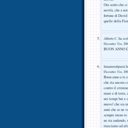
Ora sento che ci
novità, che a no
fortune di David 
quelle della Fior
ha scri
Alberto C.
Dicembre 31st, 2006
BUON ANNO D
ha
Innamoratipazzi
Dicembre 31st, 2006
Buon anno a te e 
che sta ancora c
contro il crimin
mare e di terra,
nei tempi bui e c
nuovo! che sia m
anni che se ne v
sempre meno io n
ne sta andando, 
riusciamo ad att