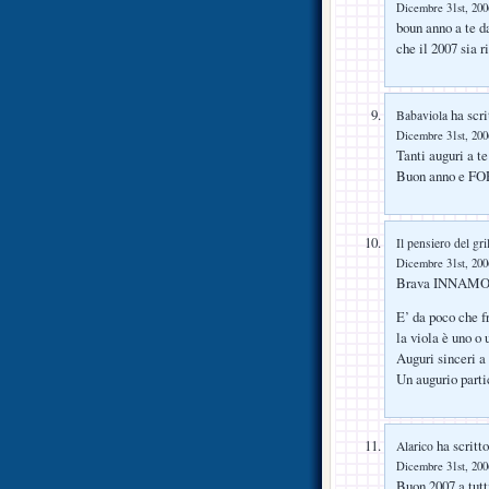
Dicembre 31st, 2006
boun anno a te dav
che il 2007 sia 
ha scri
Babaviola
Dicembre 31st, 2006
Tanti auguri a te
Buon anno e F
Il pensiero del gri
Dicembre 31st, 2006
Brava INNAMORAT
E’ da poco che f
la viola è uno o
Auguri sinceri a
Un augurio partic
ha scritto
Alarico
Dicembre 31st, 2006
Buon 2007 a tutti