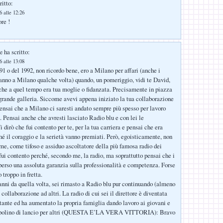
ritto:
 alle 12:26
re !
ha scritto:
re
 alle 13:08
91 o del 1992, non ricordo bene, ero a Milano per affari (anche i
anno a Milano qualche volta) quando, un pomeriggio, vidi te David,
che a quel tempo era tua moglie o fidanzata. Precisamente in piazza
rande galleria. Siccome avevi appena iniziato la tua collaborazione
nsai che a Milano ci saresti andato sempre più spesso per lavoro
la. Pensai anche che avresti lasciato Radio blu e con lei le
 dirò che fui contento per te, per la tua carriera e pensai che era
ché il coraggio e la serietà vanno premiati. Però, egoisticamente, non
 me, come tifoso e assiduo ascoltatore della più famosa radio dei
 fui contento perché, secondo me, la radio, ma soprattutto pensai che i
 perso una assoluta garanzia sulla professionalità e competenza. Forse
 troppo in fretta.
anni da quella volta, sei rimasto a Radio blu pur continuando (almeno
 collaborazione ad altri. La radio di cui sei il direttore è diventata
tante ed ha aumentato la propria famiglia dando lavoro ai giovani e
mpolino di lancio per altri (QUESTA E’LA VERA VITTORIA): Bravo