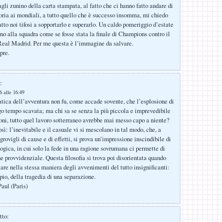
agli zunino della carta stampata, al fatto che ci hanno fatto andare di
toria ai mondiali, a tutto quello che è successo insomma, mi chiedo
to noi tifosi a sopportarlo e superarlo. Un caldo pomeriggio d’estate
rno alla squadra come se fosse stata la finale di Champions contro il
Real Madrid. Per me questa è l’immagine da salvare.
pre.
:
 alle 16:49
ica dell’avventura non fu, come accade sovente, che l’esplosione di
o tempo scavata; ma chi sa se senza la più piccola e imprevedibile
ni, tutto quel lavoro sotterraneo avrebbe mai messo capo a niente?
osì: l’inevitabile e il casuale vi si mescolano in tal modo, che, a
grovigli di cause e di effetti, si prova un’impressione inscindibile di
logica, in cui solo la fede in una ragione sovrumana ci permette di
e provvidenziale. Questa filosofia si trova poi disorientata quando
tare nella stessa maniera degli avvenimenti del tutto insignificanti:
pio, della tragedia di una separazione.
Paul (Paris)
tto: