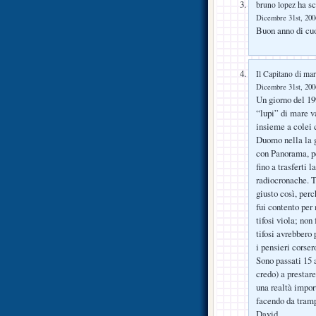
ha sc
bruno lopez
Dicembre 31st, 2006
Buon anno di cuo
Il Capitano di ma
Dicembre 31st, 2006
Un giorno del 19
“lupi” di mare v
insieme a colei 
Duomo nella la g
con Panorama, pe
fino a trasferti 
radiocronache. Ti
giusto così, per
fui contento per
tifosi viola; non
tifosi avrebbero
i pensieri corsero
Sono passati 15 
credo) a prestare
una realtà impor
facendo da tra
David.