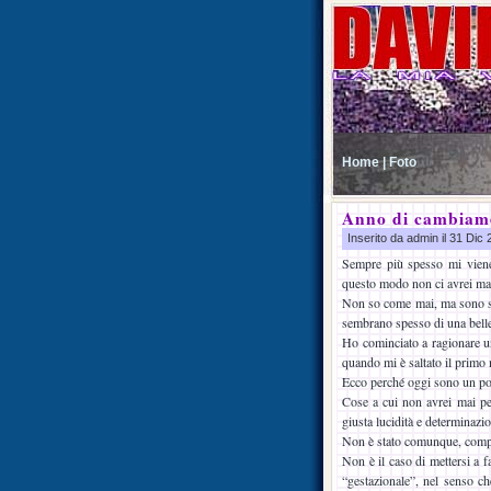
Home |
Foto
Anno di cambiam
Inserito da admin il 31 Dic
Sempre più spesso mi viene
questo modo non ci avrei ma
Non so come mai, ma sono sem
sembrano spesso di una bellez
Ho cominciato a ragionare un
quando mi è saltato il primo 
Ecco perché oggi sono un po’
Cose a cui non avrei mai pe
giusta lucidità e determinazi
Non è stato comunque, comple
Non è il caso di mettersi a fa
“gestazionale”, nel senso ch