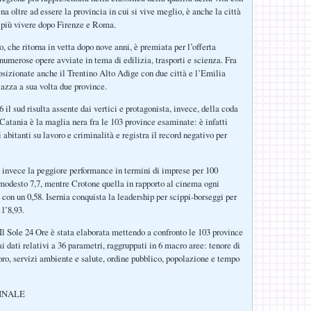
ena oltre ad essere la provincia in cui si vive meglio, è anche la città
 più vivere dopo Firenze e Roma.
o, che ritorna in vetta dopo nove anni, è premiata per l’offerta
 numerose opere avviate in tema di edilizia, trasporti e scienza. Fra
posizionate anche il Trentino Alto Adige con due città e l’Emilia
zza a sua volta due province.
 il sud risulta assente dai vertici e protagonista, invece, della coda
 Catania è la maglia nera fra le 103 province esaminate: è infatti
 abitanti su lavoro e criminalità e registra il record negativo per
 invece la peggiore performance in termini di imprese per 100
 modesto 7,7, mentre Crotone quella in rapporto al cinema ogni
 con un 0,58. Isernia conquista la leadership per scippi-borseggi per
 l’8,93.
 Il Sole 24 Ore è stata elaborata mettendo a confronto le 103 province
ai dati relativi a 36 parametri, raggruppati in 6 macro aree: tenore di
voro, servizi ambiente e salute, ordine pubblico, popolazione e tempo
FINALE