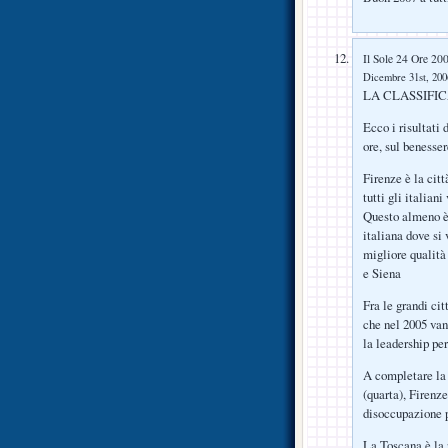
Il Sole 24 Ore 20
Dicembre 31st, 2006
LA CLASSIFICA
Ecco i risultati
ore, sul benesser
Firenze è la citt
tutti gli italian
Questo almeno è i
italiana dove si
migliore qualità 
e Siena
Fra le grandi ci
che nel 2005 van
la leadership per
A completare la 
(quarta), Firenze
disoccupazione p
La Toscana è la r