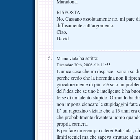
Maradona.
RISPOSTA
No, Cassano assolutamente no, mi pare di a
diffusamente sull’argomento.
Ciao,
David
ha scritto:
Mamo viola
Dicembre 30th, 2006 alle 11:55
L’unica cosa che mi dispiace , sono i sold
perche credo che la fiorentina non li ripr
giocatore niente di più, c’è solo un probl
dell’idea che se uno è inteligente è ha buo
forse di un talento stupido. Ormai lo ha di
non importa elencare le stupidaggini fatte e
E’ un ragazzino viziato che a 15 anni era
che probabilmente diventera uomo quando 
propria carriera.
E per fare un esempio citerei Batistuta , 
limiti tecnici ma che sapeva sfruttare al m