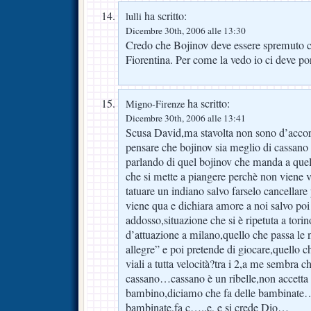
ha scritto:
lulli
Dicembre 30th, 2006 alle 13:30
Credo che Bojinov deve essere spremuto 
Fiorentina. Per come la vedo io ci deve p
ha scritto:
Migno-Firenze
Dicembre 30th, 2006 alle 13:41
Scusa David,ma stavolta non sono d’accor
pensare che bojinov sia meglio di cassano a
parlando di quel bojinov che manda a quel 
che si mette a piangere perchè non viene v
tatuare un indiano salvo farselo cancellar
viene qua e dichiara amore a noi salvo poi
addosso,situazione che si è ripetuta a torin
d’attuazione a milano,quello che passa le n
allegre” e poi pretende di giocare,quello c
viali a tutta velocità?tra i 2,a me sembra c
cassano…cassano è un ribelle,non accetta 
bambino,diciamo che fa delle bambinate
bambinate,fa c…..e, e si crede Dio…