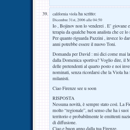
ha scritto:
california viola
Dicembre 31st, 2006 alle 04:50
Io , Bojinov non lo venderei . E’ giovane
terapia da qualche buon analista che ce lo
Per quanto riguarda Pazzini , invece lo darei
anni potrebbe essere il nuovo Toni.
Domanda per David : mi dici come mai la 
dalla Domenica sportiva? Voglio dire, il M
delle pretendenti al quarto posto e noi in
nominati, senza ricordarsi che la Viola ha f
milanisti.
Ciao Firenze see u soon
RISPOSTA
Nessuna novità, è sempre stato così. La F
molto “regionale”, nel senso che ha i suoi t
territorio e probabilmente le emittenti naz
di diffusione.
Ciao e buon anno dalla tua Firenze,