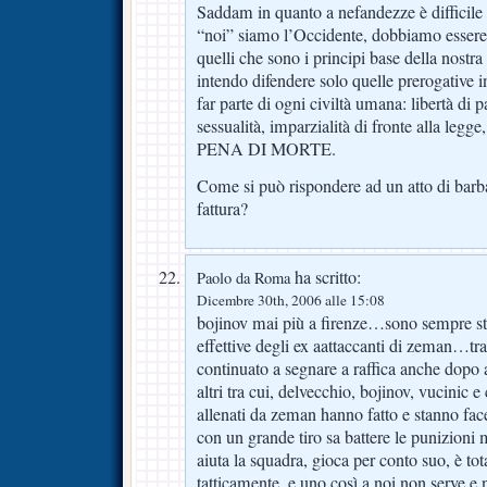
Saddam in quanto a nefandezze è difficile
“noi” siamo l’Occidente, dobbiamo essere 
quelli che sono i principi base della nostra
intendo difendere solo quelle prerogativ
far parte di ogni civiltà umana: libertà di p
sessualità, imparzialità di fronte alla
PENA DI MORTE.
Come si può rispondere ad un atto di barba
fattura?
ha scritto:
Paolo da Roma
Dicembre 30th, 2006 alle 15:08
bojinov mai più a firenze…sono sempre stat
effettive degli ex aattaccanti di zeman…tr
continuato a segnare a raffica anche dopo a
altri tra cui, delvecchio, bojinov, vucinic
allenati da zeman hanno fatto e stanno f
con un grande tiro sa battere le punizioni 
aiuta la squadra, gioca per conto suo, è to
tatticamente..e uno così a noi non serve e