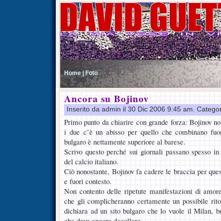
Home |
Foto
Ancora su Bojinov
Inserito da admin il 30 Dic 2006 9:45 am. Catego
Primo punto da chiarire con grande forza: Bojinov no
i due c’è un abisso per quello che combinano fuo
bulgaro è nettamente superiore al barese.
Scrivo questo perché sui giornali passano spesso i
del calcio italiano.
Ciò nonostante, Bojinov fa cadere le braccia per ques
e fuori contesto.
Non contento delle ripetute manifestazioni di amore
che gli complicheranno certamente un possibile rit
dichiara ad un sito bulgaro che lo vuole il Milan, br
che deve ancora decollare.