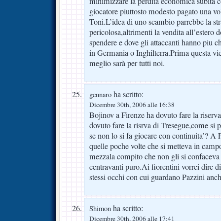
minimizzare la perdita economica subita c
giocatore piuttosto modesto pagato una v
Toni.L’idea di uno scambio parrebbe la st
pericolosa,altrimenti la vendita all’estero 
spendere e dove gli attaccanti hanno piu c
in Germania o Inghilterra.Prima questa vic
meglio sarà per tutti noi.
ha scritto:
gennaro
Dicembre 30th, 2006 alle 16:38
Bojinov a Firenze ha dovuto fare la riserva
dovuto fare la risrva di Tresegue,come si 
se non lo si fa giocare con continuita’? A F
quelle poche volte che si metteva in camp
mezzala compito che non gli si confaceva p
centravanti puro.Ai fiorentini vorrei dire 
stessi occhi con cui guardano Pazzini anch
ha scritto:
Shimon
Dicembre 30th, 2006 alle 17:41