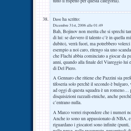
tutto il rispetto per questa categoria).
ha scritto:
Dave
Dicembre 31st, 2006 alle 01:49
Bah, Bojinov non merita che si sprechi tant
di lui: se davvero il talento c’è in quella mi
dubito), verrà fuori, ma potrebbero volerc
esempio a noi caro, ritengo sia uno scanda
che Flachi abbia cominciato a giocar da pa
anni, quando alla finale del Viareggio lui 
di Del Piero.
A Gennaro che ritiene che Pazzini sia pref
tifoseria solo perchè il secondo è bulgaro, 
ad oggi di questa squadra è un romeno… p
disquisizioni razzaili-etniche, anche perch
c’entrano nulla.
A Marco vorrei rispondere che i numeri no
Anche io sono un appassionato di NBA, e s
riguardano i giocatori sono infinite (punti, 
palle perse, palle recuperate, percentuali di t