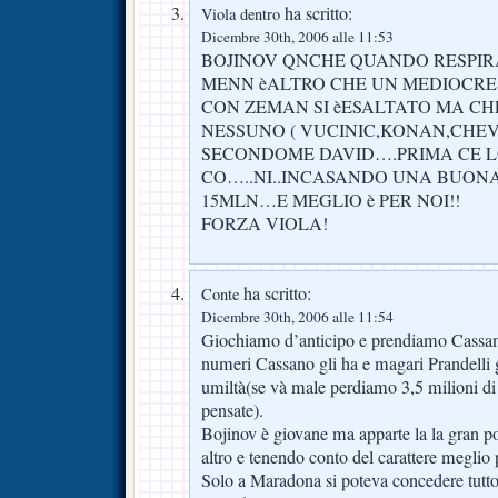
ha scritto:
Viola dentro
Dicembre 30th, 2006 alle 11:53
BOJINOV QNCHE QUANDO RESPIRA
MENN èALTRO CHE UN MEDIOCRE
CON ZEMAN SI èESALTATO MA CH
NESSUNO ( VUCINIC,KONAN,CHE
SECONDOME DAVID….PRIMA CE LO
CO…..NI..INCASANDO UNA BUONA
15MLN…E MEGLIO è PER NOI!!
FORZA VIOLA!
ha scritto:
Conte
Dicembre 30th, 2006 alle 11:54
Giochiamo d’anticipo e prendiamo Cassa
numeri Cassano gli ha e magari Prandelli 
umiltà(se và male perdiamo 3,5 milioni di
pensate).
Bojinov è giovane ma apparte la la gran p
altro e tenendo conto del carattere meglio 
Solo a Maradona si poteva concedere tutt