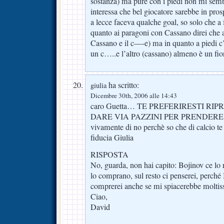
sostanza) ma pure con i piedi non mi sem
interessa che bel giocatore sarebbe in pros
a lecce faceva qualche goal, so solo che a 
quanto ai paragoni con Cassano direi che a 
Cassano e il c—-e) ma in quanto a piedi c
un c…..e l’altro (cassano) almeno è un fior
ha scritto:
giulia
Dicembre 30th, 2006 alle 14:43
caro Guetta… TE PREFERIRESTI RI
DARE VIA PAZZINI PER PRENDERE 
vivamente di no perchè so che di calcio te 
fiducia Giulia
RISPOSTA
No, guarda, non hai capito: Bojinov ce lo 
lo comprano, sul resto ci penserei, perché 
comprerei anche se mi spiacerebbe moltiss
Ciao,
David