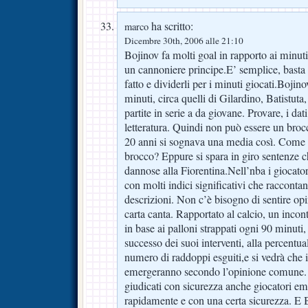
ha scritto:
marco
Dicembre 30th, 2006 alle 21:10
Bojinov fa molti goal in rapporto ai minuti 
un cannoniere principe.E’ semplice, bast
fatto e dividerli per i minuti giocati.Bojin
minuti, circa quelli di Gilardino, Batistuta
partite in serie a da giovane. Provare, i dat
letteratura. Quindi non può essere un bro
20 anni si sognava una media così. Come s
brocco? Eppure si spara in giro sentenze c
dannose alla Fiorentina.Nell’nba i giocato
con molti indici significativi che raccontan
descrizioni. Non c’è bisogno di sentire opin
carta canta. Rapportato al calcio, un incon
in base ai palloni strappati ogni 90 minuti,
successo dei suoi interventi, alla percentual
numero di raddoppi esguiti,e si vedrà che i
emergeranno secondo l’opinione comune. 
giudicati con sicurezza anche giocatori em
rapidamente e con una certa sicurezza. E Bo