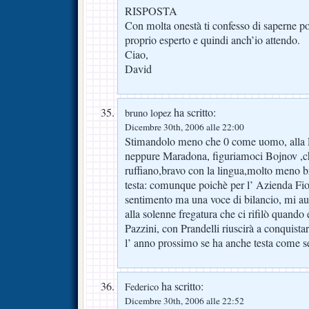
RISPOSTA
Con molta onestà ti confesso di saperne po
proprio esperto e quindi anch’io attendo.
Ciao,
David
ha scritto:
bruno lopez
Dicembre 30th, 2006 alle 22:00
Stimandolo meno che 0 come uomo, alla F
neppure Maradona, figuriamoci Bojnov ,ch
ruffiano,bravo con la lingua,molto meno br
testa: comunque poichè per l’ Azienda Fio
sentimento ma una voce di bilancio, mi a
alla solenne fregatura che ci rifilò quand
Pazzini, con Prandelli riuscirà a conquistar
l’ anno prossimo se ha anche testa come 
ha scritto:
Federico
Dicembre 30th, 2006 alle 22:52