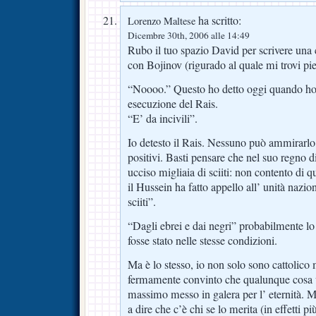
ha scritto:
Lorenzo Maltese
Dicembre 30th, 2006 alle 14:49
Rubo il tuo spazio David per scrivere una 
con Bojinov (rigurado al quale mi trovi p
“Noooo.” Questo ho detto oggi quando ho 
esecuzione del Rais.
“E’ da incivili”.
Io detesto il Rais. Nessuno può ammirarlo 
positivi. Basti pensare che nel suo regno d
ucciso migliaia di sciiti: non contento di 
il Hussein ha fatto appello all’ unità nazion
sciiti”.
“Dagli ebrei e dai negri” probabilmente lo 
fosse stato nelle stesse condizioni.
Ma è lo stesso, io non solo sono cattolico 
fermamente convinto che qualunque cosa 
massimo messo in galera per l’ eternità. M
a dire che c’è chi se lo merita (in effetti pi