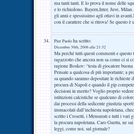
ma tanti tanti. E lo prova il nome delle sq
e lo richiedono. Bayern,Inter, Juve, Milan
gli anni e spessissimo agli ottavi in avant
con il carattere che si ritrova! Se questo è 
ha scritto:
Pier Paolo
Dicembre 30th, 2006 alle 21:32
Ma perché tutti questi commenti e questo 
ragazzotto che ancora non sa come ci si c
ragione Boskov: “testa di giocatore buona 
Pensate a qualcosa di più importante; a pr
sa quando saranno depositate le richieste di
procura di Napoli e quando il gip compete
decisioni in merito? Voglio proprio veder
istituzioni calcistiche se qualcuno di colo
dai processi della sedicente giustizia sport
immacolati dall’inchiesta napoletana, che
scritto i Crosetti, i Mensurati e tutti i var
la procura napoletana. Caro Guetta, ne sai
leggi, come noi, sul giornale?