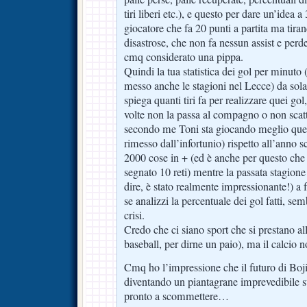
tiri liberi etc.), e questo per dare un’idea 
giocatore che fa 20 punti a partita ma tira
disastrose, che non fa nessun assist e per
cmq considerato una pippa.
Quindi la tua statistica dei gol per minuto 
messo anche le stagioni nel Lecce) da sol
spiega quanti tiri fa per realizzare quei go
volte non la passa al compagno o non scatta
secondo me Toni sta giocando meglio ques
rimesso dall’infortunio) rispetto all’anno 
2000 cose in + (ed è anche per questo che 
segnato 10 reti) mentre la passata stagione
dire, è stato realmente impressionante!) a 
se analizzi la percentuale dei gol fatti, se
crisi.
Credo che ci siano sport che si prestano all
baseball, per dirne un paio), ma il calcio n
Cmq ho l’impressione che il futuro di Bojin
diventando un piantagrane imprevedibile s
pronto a scommettere…