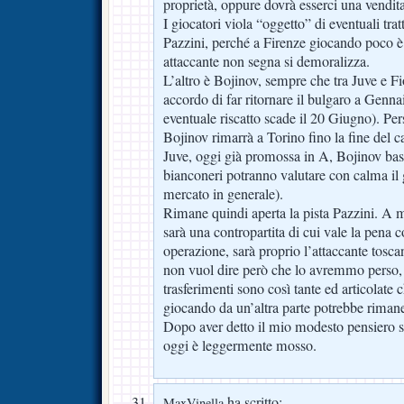
proprietà, oppure dovrà esserci una vendit
I giocatori viola “oggetto” di eventuali tra
Pazzini, perché a Firenze giocando poco è
attaccante non segna si demoralizza.
L’altro è Bojinov, sempre che tra Juve e F
accordo di far ritornare il bulgaro a Gennai
eventuale riscatto scade il 20 Giugno). P
Bojinov rimarrà a Torino fino la fine del 
Juve, oggi già promossa in A, Bojinov bast
bianconeri potranno valutare con calma il 
mercato in generale).
Rimane quindi aperta la pista Pazzini. A 
sarà una contropartita di cui vale la pena 
operazione, sarà proprio l’attaccante tosca
non vuol dire però che lo avremmo perso, 
trasferimenti sono così tante ed articolate c
giocando da un’altra parte potrebbe rimaner
Dopo aver detto il mio modesto pensiero sa
oggi è leggermente mosso.
ha scritto:
MaxVinella