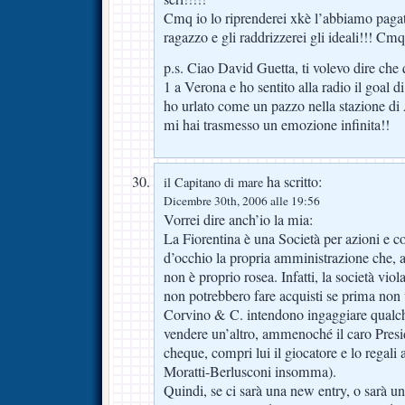
Cmq io lo riprenderei xkè l’abbiamo pagat
ragazzo e gli raddrizzerei gli ideali!!! C
p.s. Ciao David Guetta, ti volevo dire ch
1 a Verona e ho sentito alla radio il goal 
ho urlato come un pazzo nella stazione di 
mi hai trasmesso un emozione infinita!!
ha scritto:
il Capitano di mare
Dicembre 30th, 2006 alle 19:56
Vorrei dire anch’io la mia:
La Fiorentina è una Società per azioni e c
d’occhio la propria amministrazione che, a
non è proprio rosea. Infatti, la società viol
non potrebbero fare acquisti se prima non
Corvino & C. intendono ingaggiare qualc
vendere un’altro, ammenoché il caro Presi
cheque, compri lui il giocatore e lo regali
Moratti-Berlusconi insomma).
Quindi, se ci sarà una new entry, o sarà un