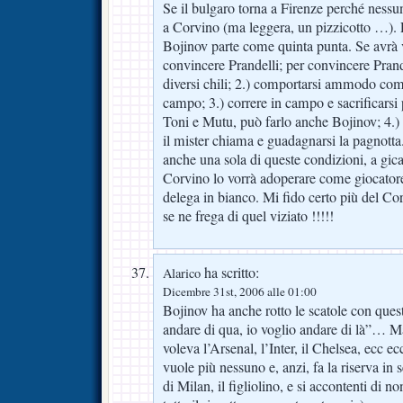
Se il bulgaro torna a Firenze perché nessun
a Corvino (ma leggera, un pizzicotto …). P
Bojinov parte come quinta punta. Se avrà 
convincere Prandelli; per convincere Prand
diversi chili; 2.) comportarsi ammodo com
campo; 3.) correre in campo e sacrificars
Toni e Mutu, può farlo anche Bojinov; 4.) 
il mister chiama e guadagnarsi la pagnotta
anche una sola di queste condizioni, a gic
Corvino lo vorrà adoperare come giocatore
delega in bianco. Mi fido certo più del Co
se ne frega di quel viziato !!!!!
ha scritto:
Alarico
Dicembre 31st, 2006 alle 01:00
Bojinov ha anche rotto le scatole con quest
andare di qua, io voglio andare di là”… M
voleva l’Arsenal, l’Inter, il Chelsea, ecc
vuole più nessuno e, anzi, fa la riserva in
di Milan, il figliolino, e si accontenti di n