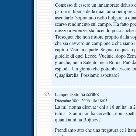
Confesso di essere un innamorato deluso d
parole in libertà delle quali ama riempire 
ascoltarlo (soprattutto radio bulgare, a q
scarso rendimento sul campo. Ha fatto poc
mezzo a Firenze, sta facendo poco anche a
Tresequet che non muore proprio dalla vogl
che sia davvero un campione e che siano i 
capirlo, Zeman a parte. Segnalo a questo p
gioiello di quel Lecce, Vucinic, dopo Ze
granché, né in Salento, né a Roma. Può da
esploda. Un giorno che potrebbe essere lo
Quagliarella. Possiamo aspettare?
ha scritto:
Lampre Dotto
Dicembre 30th, 2006 alle 18:05
La mi’ nonna diceva: “chi a 18 un’ha , a 2
(chi a 18 anni non ha cervello , non aspett
quanti anni ha Bojinov?
Prendiamo atto che una fregatura ce l’ha