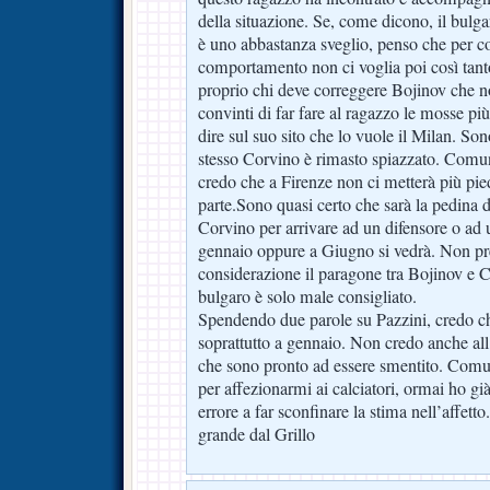
della situazione. Se, come dicono, il bulg
è uno abbastanza sveglio, penso che per c
comportamento non ci voglia poi così tan
proprio chi deve correggere Bojinov che n
convinti di far fare al ragazzo le mosse pi
dire sul suo sito che lo vuole il Milan. So
stesso Corvino è rimasto spiazzato. Comunq
credo che a Firenze non ci metterà più pied
parte.Sono quasi certo che sarà la pedina 
Corvino per arrivare ad un difensore o ad
gennaio oppure a Giugno si vedrà. Non pr
considerazione il paragone tra Bojinov e C
bulgaro è solo male consigliato.
Spendendo due parole su Pazzini, credo ch
soprattutto a gennaio. Non credo anche all
che sono pronto ad essere smentito. Com
per affezionarmi ai calciatori, ormai ho già
errore a far sconfinare la stima nell’affett
grande dal Grillo