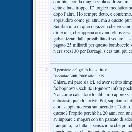
combina con la maglia viola addosso, ma 
dette e fatte troppe. E’ tragico mediatica
dopo l’altra. Ho sempre detto, e confermo, 
applaudirò come gli altri, ma a questo pun
Sembra uno di quei ragazzini che giocano 
dirne una, che appena arrivano gli osserva
galvanizzati dalla possibilità di vedere la s
pagato 25 miliardi per questo bamboccio
n’era spesi 30 per Barzagli s’era tutti più c
ha scritto:
Il pensiero del grillo
Dicembre 30th, 2006 alle 11:39
Chiara, mi pare sia lei, ad aver scritto s
fa: bojinov? Occhillè Bojinov? Infatti poch
Noi come calciatore lo abbiamo apprezz
entusiasti quando arrivò. Poi, sappiamo tu
e ora sappiamo cosa sta facendo a Torino
questo? Proprio perchè ha 20 anni con una
sviluppare e magari con un passato di ado
tranquillo, ho tutta la sensazione che potr
questo ragazzo ha incontrato e accompagna