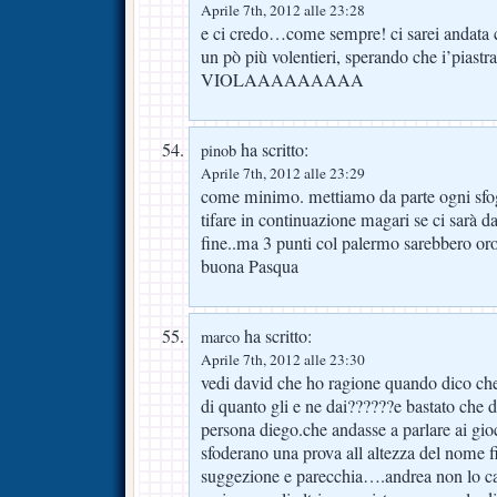
Aprile 7th, 2012 alle 23:28
e ci credo…come sempre! ci sarei andata
un pò più volentieri, sperando che i’piastra
VIOLAAAAAAAAA
ha scritto:
pinob
Aprile 7th, 2012 alle 23:29
come minimo. mettiamo da parte ogni sfo
tifare in continuazione magari se ci sarà da 
fine..ma 3 punti col palermo sarebbero oro
buona Pasqua
ha scritto:
marco
Aprile 7th, 2012 alle 23:30
vedi david che ho ragione quando dico c
di quanto gli e ne dai??????e bastato che 
persona diego.che andasse a parlare ai gioc
sfoderano una prova all altezza del nome 
suggezione e parecchia….andrea non l