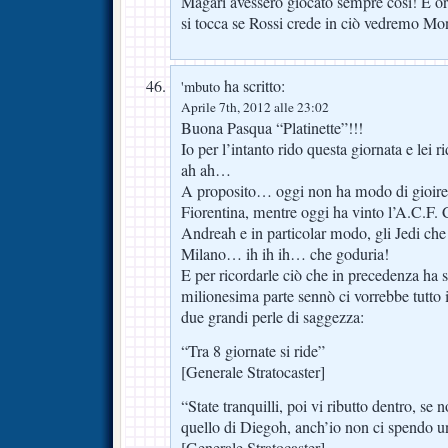
Magari avessero giocato sempre così! E o
si tocca se Rossi crede in ciò vedremo Mo
ha scritto:
'mbuto
Aprile 7th, 2012 alle 23:02
Buona Pasqua “Platinette”!!!
Io per l’intanto rido questa giornata e lei 
ah ah…
A proposito… oggi non ha modo di gioire, p
Fiorentina, mentre oggi ha vinto l’A.C.F. 
Andreah e in particolar modo, gli Jedi che 
Milano… ih ih ih… che goduria!
E per ricordarle ciò che in precedenza ha s
milionesima parte sennò ci vorrebbe tutto i
due grandi perle di saggezza:
“Tra 8 giornate si ride”
[Generale Stratocaster]
“State tranquilli, poi vi ributto dentro, se 
quello di Diegoh, anch’io non ci spendo u
[Generale Stratocaster]