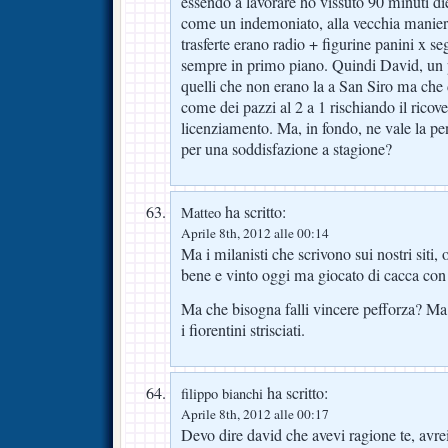
essendo a lavorare ho vissuto 90 minuti di
come un indemoniato, alla vecchia manie
trasferte erano radio + figurine panini x seg
sempre in primo piano. Quindi David, un p
quelli che non erano la a San Siro ma che
come dei pazzi al 2 a 1 rischiando il ricove
licenziamento. Ma, in fondo, ne vale la pe
per una soddisfazione a stagione?
ha scritto:
Matteo
Aprile 8th, 2012 alle 00:14
Ma i milanisti che scrivono sui nostri siti
bene e vinto oggi ma giocato di cacca con
Ma che bisogna falli vincere pefforza? Ma
i fiorentini strisciati.
ha scritto:
filippo bianchi
Aprile 8th, 2012 alle 00:17
Devo dire david che avevi ragione te, avr