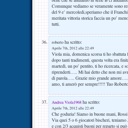
Comunque vediamo se veramente sono resu
del 9 e’ mercoledi,speriamo che il Franchi
meritata vittoria storica faccia un po’ m
tutti.
ha scritto:
roberto
Aprile 7th, 2012 alle 22:49
Viola mia, domenica scorsa ti ho sbattuta 
dopo tanti tradimenti, questa volta era f
martedì, un po’ pentito, ti ho ricercata, e 
riprenderti….. Mi hai detto che non mi avre
di parola….. Grazie mio grande amore…..
amo, ti amerò per sempre!!!!! Tuo Robert
ha scritto:
Andrea Viola1968
Aprile 7th, 2012 alle 22:49
Che goduria! Siamo in buone mani, Rossi è
Via quei 5 o 6 giocatori bischeri, teniamo
e con 2/3 acquisti buoni per reparto si pu