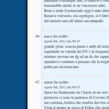
andranno comunque fatti, il bilancio è om
lomsarebbe anche se ne vincessero altre.
Bene o male il potenziale oggi è stato dimo
Bastava volessero, ma ogniugno, si è fatto 
dal numero uno all’ulimo raccattapalle.
ha scritto:
marco
Aprile 8th, 2012 alle 00:47
grande gioia, scaccia paure e nubi all’or
soprattutto la volontà dei DV e la riorgan
minimo servono un dg ed un ds che sappian
operativi e continuo a pensare che la migli
pulita per ricominciare.
ha scritto:
mikele
Aprile 8th, 2012 alle 00:53
Spero ke finalmente sia l’inizio di un vero 
premesse ci sono la partenza di Corvino D
suo carisma,Andrea che sembra davvero i
Viola,il rientro in gioco di Felipe che signi