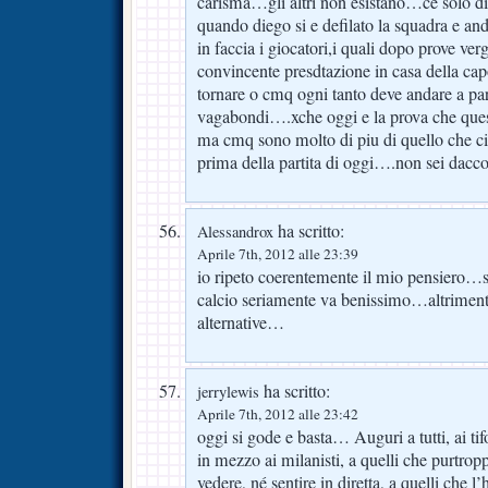
carisma…gli altri non esistano…ce solo 
quando diego si e defilato la squadra e an
in faccia i giocatori,i quali dopo prove v
convincente presdtazione in casa della ca
tornare o cmq ogni tanto deve andare a par
vagabondi….xche oggi e la prova che ques
ma cmq sono molto di piu di quello che ci
prima della partita di oggi….non sei dac
ha scritto:
Alessandrox
Aprile 7th, 2012 alle 23:39
io ripeto coerentemente il mio pensiero…se
calcio seriamente va benissimo…altrimenti
alternative…
ha scritto:
jerrylewis
Aprile 7th, 2012 alle 23:42
oggi si gode e basta… Auguri a tutti, ai ti
in mezzo ai milanisti, a quelli che purtro
vedere, né sentire in diretta, a quelli che 