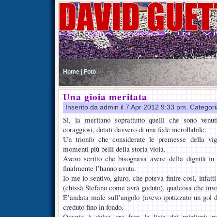
Home |
Foto
Una gioia meritata
Inserito da admin il 7 Apr 2012 9:33 pm. Categor
Sì, la meritano soprattutto quelli che sono ven
coraggiosi, dotati davvero di una fede incrollabile.
Un trionfo che considerate le premesse della vig
momenti più belli della storia viola.
Avevo scritto che bisognava avere della dignità in
finalmente l’hanno avuta.
Io me lo sentivo, giuro, che poteva finire così, infatt
(chissà Stefano come avrà goduto), qualcosa che invoc
E’andata male sull’angolo (avevo ipotizzato un gol 
creduto fino in fondo.
Quanto è dolce ora fare la lista dei migliori: p