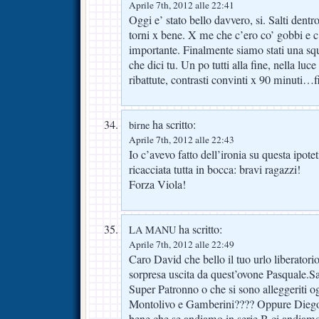
Aprile 7th, 2012 alle 22:41
Oggi e’ stato bello davvero, si. Salti dent
torni x bene. X me che c’ero co’ gobbi e 
importante. Finalmente siamo stati una squa
che dici tu. Un po tutti alla fine, nella luc
ribattute, contrasti convinti x 90 minuti…
ha scritto:
birne
Aprile 7th, 2012 alle 22:43
Io c’avevo fatto dell’ironia su questa ipote
ricacciata tutta in bocca: bravi ragazzi!
Forza Viola!
ha scritto:
LA MANU
Aprile 7th, 2012 alle 22:49
Caro David che bello il tuo urlo liberatori
sorpresa uscita da quest’ovone Pasquale.Sara
Super Patronno o che si sono alleggeriti og
Montolivo e Gamberini???? Oppure Diego g
bene che se andiamo in serie B ci andiamo