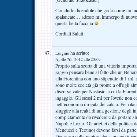
Concludo dicendole che godo come un luc
spalancate… adesso mi immergo di nuovo,
questa bella faccina
Cordiali Saluti
ha scritto:
Luigino
Aprile 7th, 2012 alle 23:09
Proprio sulla scorta di una vittoria import
saggio pensare bene al fatto che un Behera
alla Fiorentina con uno stipendio di 1 ml. 
sono molte società già pronte a offrigli al
discorso vale per Nastasic, a cui la Fioren
ingaggio. Gli stessi 2 ml per Jovetic non 
nell’economia drogata del calcio. Per ril
sfuggire alla realtà di una gestione degli i
completamente da rivedere e da portare al
Napoli e Lazio. Gli artefici della politica
Mencucci e Teotino) devono farsi da parte p
Diego e a collaboratori che sappiano inves