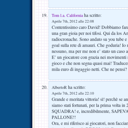
ha scritto:
Tom l.a. California
Aprile 7th, 2012 alle 22:08
Contentissimo caro David! Dobbiamo fare 
una gran gioia per noi tifosi. Qui da los 
radiocronache. Sono andato su you tube e ti
goal sulla rete di amauri. Che goduria! Io
nessuno, ma per me non e’ stato un caso a
E’ un giocatore con grazia nei movimenti m
gioco e che non segna quasi mai! Traduc
mila euro di ingaggio netti. Che ne pensi?
ha scritto:
AlbertoR
Aprile 7th, 2012 alle 22:10
Grande e meritata vittoria! sì! perchè se a
siamo stati fortunati, per la prima volta in
SQUADRA! e, incredibilmente, SAPE
PALLONE!!
Ora, e mi riferisco ai giocatori, non facci