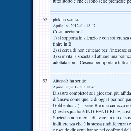
tutto storto e che ci sono serie premesse pe
ha scritto:
pink
Aprile 1st, 2012 alle 18:47
Cosa facciamo?
1) si sopporta in silenzio e con sofferenza
finire in B
2) si cerca di non criticare per l’interesse
3) si invita la società ad attuare una politi
adottata con il Cesena per riportare tutti al
ha scritto:
AlbertoR
Aprile 1st, 2012 alle 18:48
Disastro completo! se i giocatori più affid
difensive come quelle di oggi ( per non pa
Gobbentus…) la serie B è una certezza no
Questa squadra è INDIFENDIBILE, così co
Società e non merita di avere un tifo di
indifferenza che è la stessa (indifferenza)
e pseudo dirigenti hanno nei confronti dell