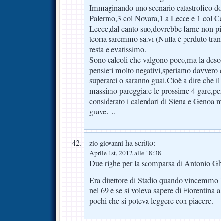
Immaginando uno scenario catastrofico d
Palermo,3 col Novara,1 a Lecce e 1 col Cag
Lecce,dal canto suo,dovrebbe farne non pi
teoria saremmo salvi (Nulla è perduto tran
resta elevatissimo.
Sono calcoli che valgono poco,ma la desol
pensieri molto negativi,speriamo davvero c
superarci o saranno guai.Cioè a dire che i
massimo pareggiare le prossime 4 gare,p
considerato i calendari di Siena e Genoa m
grave….
ha scritto:
zio giovanni
Aprile 1st, 2012 alle 18:38
Due righe per la scomparsa di Antonio Ghir
Era direttore di Stadio quando vincemmo 
nel 69 e se si voleva sapere di Fiorentina 
pochi che si poteva leggere con piacere.