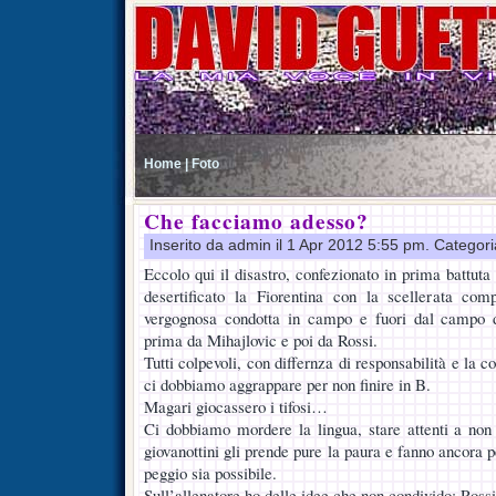
Home |
Foto
Che facciamo adesso?
Inserito da admin il 1 Apr 2012 5:55 pm. Categor
Eccolo qui il disastro, confezionato in prima battuta
desertificato la Fiorentina con la scellerata co
vergognosa condotta in campo e fuori dal campo dei
prima da Mihajlovic e poi da Rossi.
Tutti colpevoli, con differnza di responsabilità e la c
ci dobbiamo aggrappare per non finire in B.
Magari giocassero i tifosi…
Ci dobbiamo mordere la lingua, stare attenti a non 
giovanottini gli prende pure la paura e fanno ancora
peggio sia possibile.
Sull’allenatore ho delle idee che non condivido: Rossi