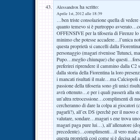
ha scritto:
Alessandrox
Aprile 1st, 2012 alle 18:39
…ben triste consolazione quella di vedere
quanto temevo si è purtroppo avverato…co
OFFENSIVE per la tifoseria di Firenze lo s
minimo che potesse accadere…l’unica nota
questa proprietà si cancelli dalla Fiorent
personaggio (magari rivenisse Tutunci, m
Pupo…meglio chiunque) che questi…forse
preferirei riprendere il cammino dalla C2 s
dalla storia della Fiorentina la loro pre
i mancati risultati il male…ma Calciopoli 
passione della tifoseria sono gli unici risul
avrà ottenuto…e per i quali passerà alla s
un’altra retrocessione…complimenti di nuo
cercheranno di dare la colpa ai giocatori (c
pagarli?), all’ex DS (perchè per il nuovo e
valutare, sondare…magari s ene trova uno 
magari paga pure lui…), all’allenatore (dop
precedente)…complimenti…il vero male
questa proprietà così come si è decisa ad 