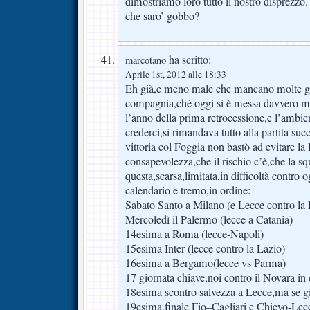
dimostriamo loro tutto il nostro disprezzo.
che saro’ gobbo?
ha scritto:
marcotano
Aprile 1st, 2012 alle 18:33
Eh già,e meno male che mancano molte ga
compagnia,ché oggi si è messa davvero m
l’anno della prima retrocessione,e l’ambi
crederci,si rimandava tutto alla partita suc
vittoria col Foggia non bastò ad evitare l
consapevolezza,che il rischio c’è,che la sq
questa,scarsa,limitata,in difficoltà contro 
calendario e tremo,in ordine:
Sabato Santo a Milano (e Lecce contro la
Mercoledì il Palermo (lecce a Catania)
14esima a Roma (lecce-Napoli)
15esima Inter (lecce contro la Lazio)
16esima a Bergamo(lecce vs Parma)
17 giornata chiave,noi contro il Novara in
18esima scontro salvezza a Lecce,ma se g
19esima,finale Fio–Cagliari e Chievo-Lec