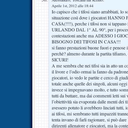
Aprile 1st, 2012 alle 18:44
Io capisco che i tifosi siano arrabbiati, lo
situazione così dove i giocatori HA
CASA(!!!!), perche i tifosi non si tappan
URLANDO DAL 1° AL 90°, per i processi
contestazioni anche ma ADESSO I 
BISOGNO DEI TIFOSI IN CASA!!!
si fanno prestazioni buone fuori e penose i
perchè? almeno durante la partita tifiamo, 
SICURI!
A me sembra che nei tifisi sia in atto un co
il livore e l’odio ormai la fanno da padrone 
giocatori, io vedo le partite e cerco di giud
totale anche quelle dei singoli, alcuni oggi
invece si impegnavano molto, e tutto so
tutti da buttare, ma dai commenti letti sui 
l’obiettività sia evaporata dalle menti dei 
avessero potuto li avrebbero linciati tutti,
ai tifosi, mi sembrano tutti impazziti tra
tenta invano di farli ragionare, si può dare l
dirigenti allenatore e giocatori, ma la cont