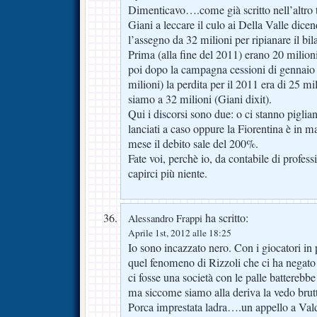
Dimenticavo….come già scritto nell’altro 
Giani a leccare il culo ai Della Valle dic
l’assegno da 32 milioni per ripianare il bil
Prima (alla fine del 2011) erano 20 milion
poi dopo la campagna cessioni di gennaio 
milioni) la perdita per il 2011 era di 25 mil
siamo a 32 milioni (Giani dixit).
Qui i discorsi sono due: o ci stanno pigli
lanciati a caso oppure la Fiorentina è in m
mese il debito sale del 200%.
Fate voi, perchè io, da contabile di profes
capirci più niente.
ha scritto:
Alessandro Frappi
Aprile 1st, 2012 alle 18:25
Io sono incazzato nero. Con i giocatori in
quel fenomeno di Rizzoli che ci ha negato t
ci fosse una società con le palle batterebbe 
ma siccome siamo alla deriva la vedo brut
Porca imprestata ladra….un appello a Vald