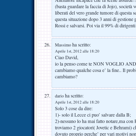
Allenatore incapace che fa scelte assurde!!!
(basta guardare la faccia di Jojo), società
liberati del vero grande tumore di questa s
questa situazione dopo 3 anni di gestione 
Rossi e salvarsi. Poi via il 99% di dirigenti
ha scritto:
Massimo
Aprile 1st, 2012 alle 18:20
Ciao David,
io la penso come te NON VOGLIO AND
cambiamo qualche cosa e’ la fine.. Il pro
cambiamo?
ha scritto:
dario
Aprile 1st, 2012 alle 18:20
Solo 3 cose da dire:
1)- solo il Lecce ci puo’ salvare dalla B;
2)-nessuno lo ha mai fatto notare,ma con 
troviamo 2 giocatori( Jovetic e Behrami)
dovuto proprio perche’ per vari motivi no