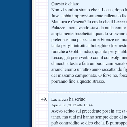
Questo è chiaro.
Non vi sembra strano che il Lecce, dopo la
Juve, abbia improvvisamente rallentato fa
Mantova e Cesena? Io credo che il Lecce a
Palazzo , non avendo stavolta nulla contro 
ampiamente bacchettati quando volevano c
preferisce una piazza come Firenze nel 
tanto per gli introiti al botteghino (del resto
fuorchè a Gobbilandia), quanto per gli abb
Lecce, già preavvertito con il coinvolgim
chinerà la testa e farà un buon campionato 
arrancheremo un’altro anno raccattando f
del massimo campionato. O forse no, fors
porranno fine a questo strazio.
ha scritto:
Lucialucia
Aprile 1st, 2012 alle 18:44
Avevo scritto sul precedente post in attes
tanto, ma tutti mi hanno sempre detto di 
può contraddire se dico che la B purtroppo