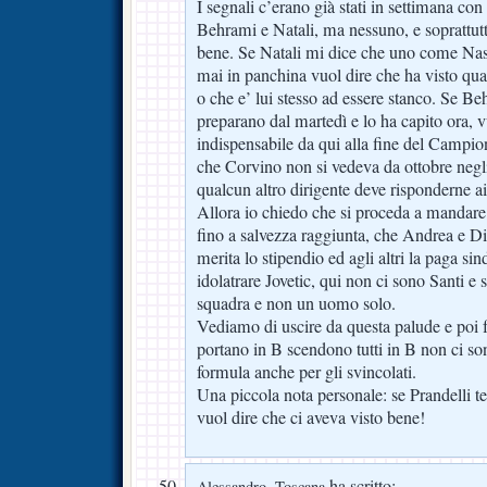
I segnali c’erano già stati in settimana con 
Behrami e Natali, ma nessuno, e soprattutt
bene. Se Natali mi dice che uno come Nas
mai in panchina vuol dire che ha visto qua
o che e’ lui stesso ad essere stanco. Se Beh
preparano dal martedì e lo ha capito ora, vuo
indispensabile da qui alla fine del Campio
che Corvino non si vedeva da ottobre negli
qualcun altro dirigente deve risponderne ai
Allora io chiedo che si proceda a mandare l
fino a salvezza raggiunta, che Andrea e D
merita lo stipendio ed agli altri la paga sin
idolatrare Jovetic, qui non ci sono Santi e 
squadra e non un uomo solo.
Vediamo di uscire da questa palude e poi 
portano in B scendono tutti in B non ci 
formula anche per gli svincolati.
Una piccola nota personale: se Prandelli t
vuol dire che ci aveva visto bene!
ha scritto:
Alessandro, Toscana