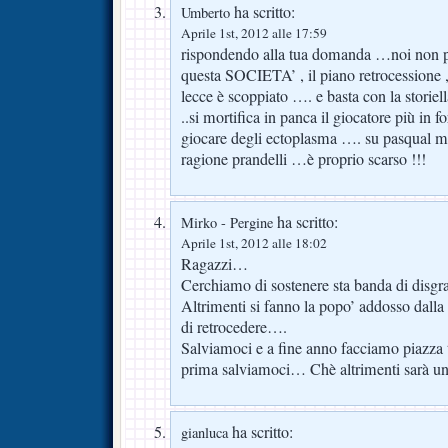
ha scritto:
Umberto
Aprile 1st, 2012 alle 17:59
rispondendo alla tua domanda …noi non 
questa SOCIETA’ , il piano retrocessione , 
lecce è scoppiato …. e basta con la storiella
..si mortifica in panca il giocatore più in
giocare degli ectoplasma …. su pasqual mi
ragione prandelli …è proprio scarso !!!
ha scritto:
Mirko - Pergine
Aprile 1st, 2012 alle 18:02
Ragazzi…
Cerchiamo di sostenere sta banda di disg
Altrimenti si fanno la popo’ addosso dall
di retrocedere….
Salviamoci e a fine anno facciamo piazza 
prima salviamoci… Chè altrimenti sarà un
ha scritto:
gianluca