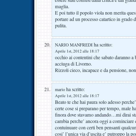
essere stati confusi dalla critica e dal gra
maglia.
E poi tutto il popolo viola non merita ques
portare ad un processo catartico in grado d
pulita.
ha scritto:
NARIO MANFREDI
Aprile 1st, 2012 alle 18:17
occhio ai contentini che sabato daranno a 
acciuga di Livorno.
Rizzoli cieco, incapace e da pensione, n
ha scritto:
mario
Aprile 1st, 2012 alle 18:17
Beato te che hai paura solo adesso perche
certe cose si preparano per tempo, male ha 
finora dove stavamo andando…mi dirai st
cambia perche’ ancora oggi a cominciare d
contuinuare con certi ben pensanti qualc
cosi’ l’unica via d’uscita e’ putroppo la p