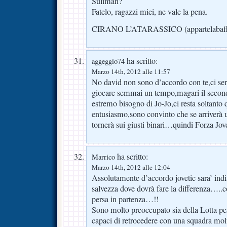
Suliman?
Fatelo, ragazzi miei, ne vale la pena.
CIRANO L’ATARASSICO (appartelabaff
ha scritto:
aggeggio74
Marzo 14th, 2012 alle 11:57
No david non sono d’accordo con te,ci se
giocare semmai un tempo,magari il seco
estremo bisogno di Jo-Jo,ci resta soltanto q
entusiasmo,sono convinto che se arriverà un
tornerà sui giusti binari…quindi Forza Jove
ha scritto:
Marrico
Marzo 14th, 2012 alle 12:04
Assolutamente d’accordo jovetic sara’ indi
salvezza dove dovrà fare la differenza…..co
persa in partenza…!!
Sono molto preoccupato sia della Lotta per
capaci di retrocedere con una squadra molto