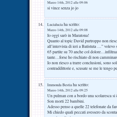
Marzo 14th, 2012 alle 09:06
si vince senza jo jo
ha scritto:
Lucialucia
Marzo 14th, 2012 alle 09:08
Io oggi sarò in Maratona!
Quanto al topic David purtroppo non ries
all’intervista di ieri a Batistuta …” vole
65 partite su 70 anche col dolore…infiltraz
tante…forse ho rischiato di non cammina
Io non riesco a trarre conclusioni, sono so
contraddittorie e, scusate se me le tengo p
ha scritto:
Immonda Bestia
Marzo 14th, 2012 alle 09:25
Un pulman con a bordo una scolaresca si è 
Son morti 22 bambini.
Adesso penso a quelle 22 telefonate da far
Mi chiedo quali peccati avessero da scontar