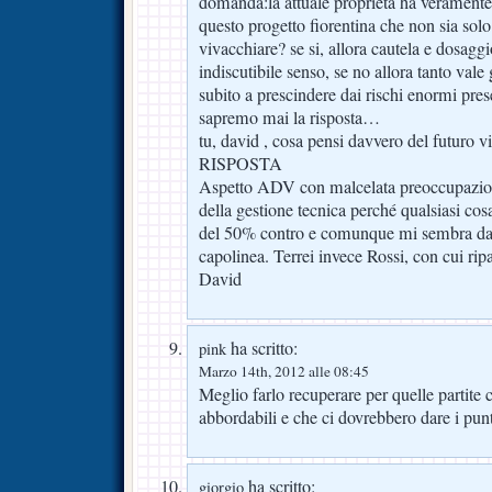
domanda:la attuale proprietà ha veramente
questo progetto fiorentina che non sia sol
vivacchiare? se si, allora cautela e dosagg
indiscutibile senso, se no allora tanto vale g
subito a prescindere dai rischi enormi pre
sapremo mai la risposta…
tu, david , cosa pensi davvero del futuro v
RISPOSTA
Aspetto ADV con malcelata preoccupazio
della gestione tecnica perché qualsiasi cos
del 50% contro e comunque mi sembra da
capolinea. Terrei invece Rossi, con cui ripa
David
ha scritto:
pink
Marzo 14th, 2012 alle 08:45
Meglio farlo recuperare per quelle partite
abbordabili e che ci dovrebbero dare i punt
ha scritto:
giorgio