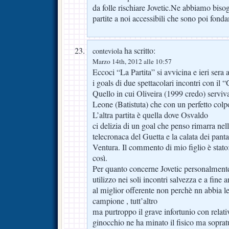
da folle rischiare Jovetic.Ne abbiamo biso
partite a noi accessibili che sono poi fonda
ha scritto:
conteviola
Marzo 14th, 2012 alle 10:57
Eccoci “La Partita” si avvicina e ieri sera 
i goals di due spettacolari incontri con il 
Quello in cui Oliveira (1999 credo) serviv
Leone (Batistuta) che con un perfetto colp
L’altra partita è quella dove Osvaldo
ci delizia di un goal che penso rimarra nel
telecronaca del Guetta e la calata dei pant
Ventura. Il commento di mio figlio è stato
così.
Per quanto concerne Jovetic personalmente 
utilizzo nei soli incontri salvezza e a fine 
al miglior offerente non perchè nn abbia le 
campione , tutt’altro
ma purtroppo il grave infortunio con relati
ginocchio ne ha minato il fisico ma sopratu