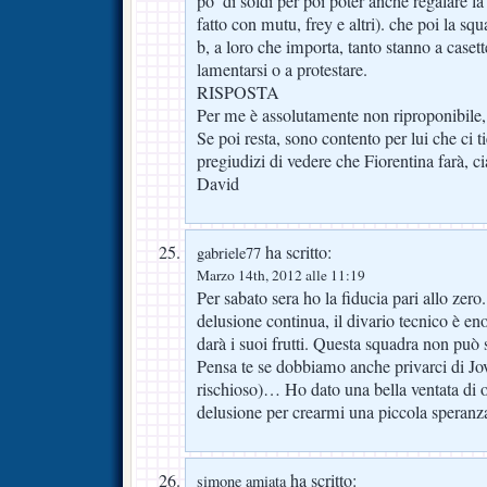
po’ di soldi per poi poter anche regalare l
fatto con mutu, frey e altri). che poi la squa
b, a loro che importa, tanto stanno a caset
lamentarsi o a protestare.
RISPOSTA
Per me è assolutamente non riproponibile,
Se poi resta, sono contento per lui che ci t
pregiudizi di vedere che Fiorentina farà, c
David
ha scritto:
gabriele77
Marzo 14th, 2012 alle 11:19
Per sabato sera ho la fiducia pari allo zer
delusione continua, il divario tecnico è e
darà i suoi frutti. Questa squadra non può 
Pensa te se dobbiamo anche privarci di Jo
rischioso)… Ho dato una bella ventata di
delusione per crearmi una piccola speran
ha scritto:
simone amiata