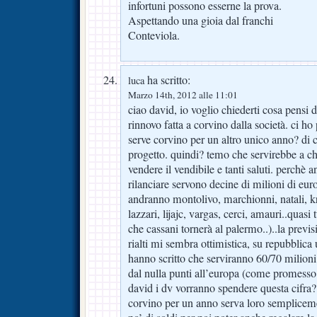
infortuni possono esserne la prova.
Aspettando una gioia dal franchi
Conteviola.
ha scritto:
luca
Marzo 14th, 2012 alle 11:01
ciao david, io voglio chiederti cosa pensi 
rinnovo fatta a corvino dalla società. ci h
serve corvino per un altro unico anno? di ce
progetto. quindi? temo che servirebbe a chi
vendere il vendibile e tanti saluti. perchè 
rilanciare servono decine di milioni di eur
andranno montolivo, marchionni, natali, kro
lazzari, lijajc, vargas, cerci, amauri..quasi t
che cassani tornerà al palermo..)..la previs
rialti mi sembra ottimistica, su repubblica 
hanno scritto che serviranno 60/70 milioni 
dal nulla punti all’europa (come promesso
david i dv vorranno spendere questa cifra
corvino per un anno serva loro sempliceme