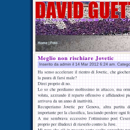
Home |
Foto
Meglio non rischiare Jovetic
Inserito da admin il 14 Mar 2012 6:24 am. Catego
Ha senso accelerare il rientro di Jovetic, che gioch
la paura di farsi male?
Direi proprio di no.
Lo so che perdiamo moltissimo in attacco, ma orm
voluta, azzrando il reparto offensivo e affidandosi 
arrivava da un anno di inattività.
Recuperiamo Jovetic per Genova, altra partita 
importante per la classifica, lasciando perdere ogni f
A me sembrava eccessivo l’ottimismo post Cesena
proprio per illuderci di riaverlo contro la Juve.
Mi pare che già in passato certe scelte azzardate no