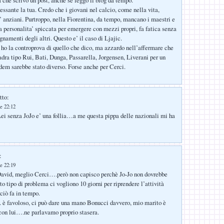
essante la tua. Credo che i giovani nel calcio, come nella vita,
’ anziani. Purtroppo, nella Fiorentina, da tempo, mancano i maestri e
a personalita’ spiccata per emergere con mezzi propri, fa fatica senza
egnamenti degli altri. Questo e’ il caso di Ljajic.
o la controprova di quello che dico, ma azzardo nell’affermare che
adra tipo Rui, Bati, Dunga, Passarella, Jorgensen, Liverani per un
em sarebbe stato diverso. Forse anche per Cerci.
tto:
e 22:12
ei senza JoJo e’ una follia…a me questa pippa delle nazionali mi ha
:
e 22:19
David, meglio Cerci….però non capisco perchè Jo-Jo non dovrebbe
to tipo di problema ci vogliono 10 giorni per riprendere l’attività
ciò fa in tempo.
. è favoloso, ci può dare una mano Bonucci davvero, mio marito è
con lui….ne parlavamo proprio stasera.