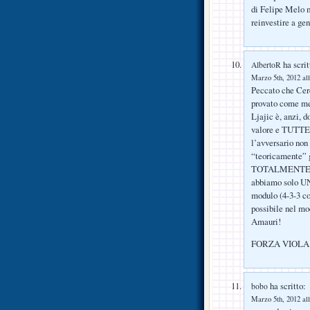
di Felipe Melo m
reinvestire a ge
ha scrit
AlbertoR
Marzo 5th, 2012 all
Peccato che Cerc
provato come me
Ljajic è, anzi, d
valore e TUTTE 
l’avversario no
“teoricamente” g
TOTALMENTE non
abbiamo solo UN
modulo (4-3-3 c
possibile nel mo
Amauri!
FORZA VIOLA
ha scritto:
bobo
Marzo 5th, 2012 all