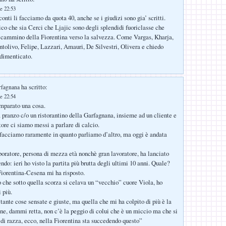
e 22:53
onti li facciamo da quota 40, anche se i giudizi sono gia’ scritti.
dico che sia Cerci che Ljajic sono degli splendidi fuoriclasse che
 cammino della Fiorentina verso la salvezza. Come Vargas, Kharja,
olivo, Felipe, Lazzari, Amauri, De Silvestri, Olivera e chiedo
 dimenticato.
ha scritto:
rfagnana
e 22:54
imparato una cosa.
 pranzo c/o un ristorantino della Garfagnana, insieme ad un cliente e
tore ci siamo messi a parlare di calcio.
facciamo raramente in quanto parliamo d’altro, ma oggi è andata
aboratore, persona di mezza età nonchè gran lavoratore, ha lanciato
do: ieri ho visto la partita più brutta degli ultimi 10 anni. Quale?
iorentina-Cesena mi ha risposto.
 che sotto quella scorza si celava un “vecchio” cuore Viola, ho
 più.
tante cose sensate e giuste, ma quella che mi ha colpito di più è la
e, dammi retta, non c’è la peggio di colui che è un miccio ma che si
 di razza, ecco, nella Fiorentina sta succedendo questo”