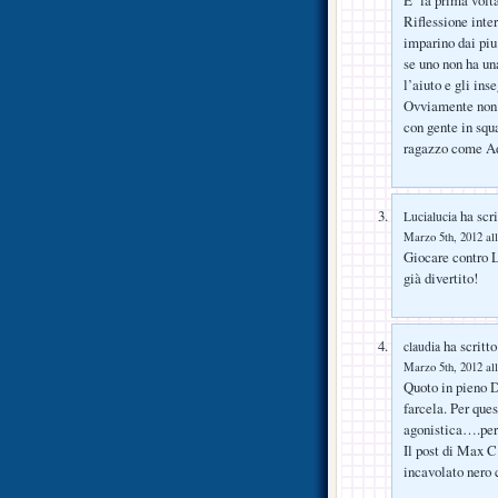
Riflessione inter
imparino dai piu
se uno non ha un
l’aiuto e gli ins
Ovviamente non h
con gente in squ
ragazzo come Ad
ha scri
Lucialucia
Marzo 5th, 2012 all
Giocare contro L
già divertito!
ha scritto
claudia
Marzo 5th, 2012 all
Quoto in pieno 
farcela. Per ques
agonistica….per
Il post di Max C
incavolato nero 