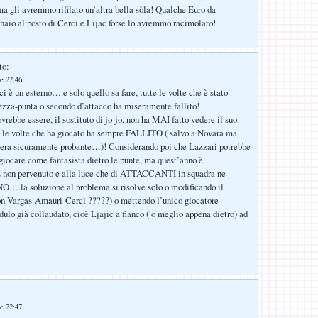
a gli avremmo rifilato un’altra bella sòla! Qualche Euro da
nnaio al posto di Cerci e Lijac forse lo avremmo racimolato!
to:
e 22:46
i è un esterno….e solo quello sa fare, tutte le volte che è stato
zza-punta o secondo d’attacco ha miseramente fallito!
ovrebbe essere, il sostituto di jo-jo, non ha MAI fatto vedere il suo
le volte che ha giocato ha sempre FALLITO ( salvo a Novara ma
n era sicuramente probante…)! Considerando poi che Lazzari potrebbe
iocare come fantasista dietro le punte, ma quest’anno è
 pervenuto e alla luce che di ATTACCANTI in squadra ne
O….la soluzione al problema si risolve solo o modificando il
on Vargas-Amauri-Cerci ?????) o mettendo l’unico giocatore
dulo già collaudato, cioè Ljajic a fianco ( o meglio appena dietro) ad
e 22:47