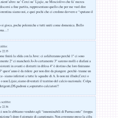
nient’altro: ne’ Cerci ne’ Ljajic, ne Mosciolivo che fa’ mezza
discorsi a fine partita, rappresentano quello che per me vuol dire
iorentina siamo noi, e quei pochi che ci credono davvero e “sputano il
 si gioca, poche polemiche e tutti uniti come domenica. Bello
iona…!
ritto:
e 22:35
e finirà la sfida con la Juve: ci asfalteranno perchè 1° ci sono
amente 2° ci mancherà Jo-Jo certamente 3° saremo molli e diafani a
stenti in avanti e distratti in difesa 4° è destino che loro finiranno
° quest’anno è da ridere ,per non dire da piangere ,perchè- tranne un
e- siamo inferiori a tutte le squadre di A. Io non mi illudo,Cerci o
 o non Lijaic,siamo diventati il teatrino del calcio nazionale. Colpa
dirigenti,DS,padroni e,sopratutto calciatori!!
 scritto:
e 22:36
i non lo abbiamo venduto agli “innominabili di Parrucconte” (troppa
inizione!) dopo 4 giornate di campionato. Non avremmo preso la cifra