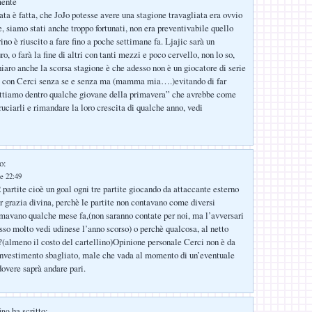
mente
tata è fatta, che JoJo potesse avere una stagione travagliata era ovvio
, siamo stati anche troppo fortunati, non era preventivabile quello
no è riuscito a fare fino a poche settimane fa. Ljajic sarà un
o, o farà la fine di altri con tanti mezzi e poco cervello, non lo so,
hiaro anche la scorsa stagione è che adesso non è un giocatore di serie
i con Cerci senza se e senza ma (mamma mia….)evitando di far
uttiamo dentro qualche giovane della primavera” che avrebbe come
ruciarli e rimandare la loro crescita di qualche anno, vedi
o:
e 22:49
 partite cioè un goal ogni tre partite giocando da attaccante esterno
per grazia divina, perchè le partite non contavano come diversi
rmavano qualche mese fa,(non saranno contate per noi, ma l’avversari
sso molto vedi udinese l’anno scorso) o perchè qualcosa, al netto
e?(almeno il costo del cartellino)Opinione personale Cerci non è da
investimento sbagliato, male che vada al momento di un’eventuale
dovere saprà andare pari.
ha scritto:
ino