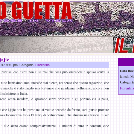
jajic
 2012 9:49 pm. Categoria:
Fiorentina
.
Data inse
 precisa: con Cerci non si sa mai che cosa può succedere e spesso arriva la
lunedì, M
Categoria
a tutto benissimo: non succede mai niente, nel senso che questo ragazzino, che
re ma che è stato pagato una fortuna e che guadagna moltissimo, ancora non
Fiorentina
 calciatore in Italia.
tacco senza incidere, lo spostano senza problemi e gli portano via la palla,
ni che Ljajic non ha preso ne’ al volo e neanche da fermo, sarà giusto provare
inosa locomotiva viola l’Henry di Valmontone, che almeno una traccia di se’
 i due siano costati complessivamente 11 milioni di euro in contanti, cioè