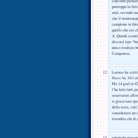
concordo piena
purtroppo la frit
anzi, secondo me
che il montenegri
campione in futur
quello che era c
A. Quindi avant
discorsi tipo “b
unico risultato b
Camporese.
ha scritt
Lorenzo
Marzo 5th, 2012 all
Ma 14 goal in 42
l’ha fatti tutti 
osservatori affe
si giocavano spe
della testa, val
considerarsi un 
rivendita chi di 
robertodisanjacop