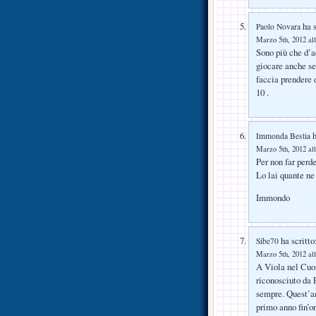
ha s
Paolo Novara
Marzo 5th, 2012 all
Sono più che d’a
giocare anche se
faccia prendere d
10 .
h
Immonda Bestia
Marzo 5th, 2012 all
Per non far perd
Lo lai quante ne
Immondo
ha scritto
Sibe70
Marzo 5th, 2012 all
A Viola nel Cuor
riconosciuto da 
sempre. Quest’an
primo anno fin’