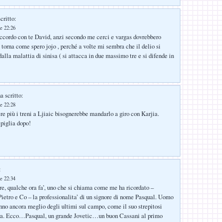
critto:
e 22:26
ccordo con te David, anzi secondo me cerci e vargas dovrebbero
 torna come spero jojo , perché a volte mi sembra che il delio si
alla malattia di sinisa ( si attacca in due massimo tre e si difende in
a scritto:
e 22:28
ere più i treni a Ljiaic bisognerebbe mandarlo a giro con Karjia.
 piglia dopo!
:
e 22:34
e, qualche ora fa’, uno che si chiama come me ha ricordato –
Pietro e Co – la professionalita’ di un signore di nome Pasqual. Uomo
no ancora meglio degli ultimi sul campo, come il suo strepitosi
ora. Ecco…Pasqual, un grande Jovetic…un buon Cassani al primo