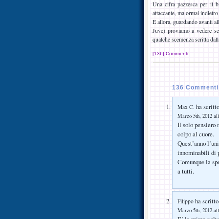
Una cifra pazzesca per il 
attaccante, ma ormai indietro
E allora, guardando avanti al
Juve) proviamo a vedere se 
qualche scemenza scritta dall
[136] Commenti
136 Commenti s
ha scritto
Max C.
Marzo 5th, 2012 all
Il solo pensiero 
colpo al cuore.
Quest’anno l’uni
innominabili di 
Comunque la spe
a tutti.
ha scritto
Filippo
Marzo 5th, 2012 all
E’ la prima volt