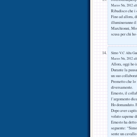
Marzo 5th, 2012 all
Ribadisco che i c
Fino ad allora, 
illumineranno il
Marchionni, Mont
scusa per chi ho
Simo V.C Alta Ga
Marzo 5th, 2012 all
Allora, oggi ho 
Durante la pausa
un suo collabora
Premetto che lo 
diversamente.
Ernesto, il coll
l’argomento dicen
Ho domandato. F
Dopo aver capito
voluto saperne di
Ernesto ha detto 
seguente: “Simon
sente un cavallo