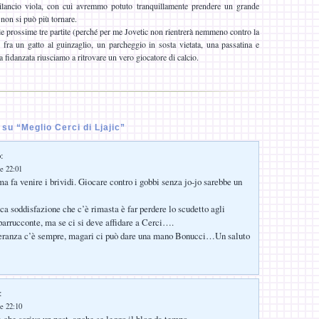
bilancio viola, con cui avremmo potuto tranquillamente prendere un grande
 non si può più tornare.
le prossime tre partite (perché per me Jovetic non rientrerà nemmeno contro la
fra un gatto al guinzaglio, un parcheggio in sosta vietata, una passatina e
a fidanzata riusciamo a ritrovare un vero giocatore di calcio.
u “Meglio Cerci di Ljajic”
:
e 22:01
ma fa venire i brividi. Giocare contro i gobbi senza jo-jo sarebbe un
ca soddisfazione che c’è rimasta è far perdere lo scudetto agli
parrucconte, ma se ci si deve affidare a Cerci….
ranza c’è sempre, magari ci può dare una mano Bonucci…Un saluto
:
e 22:10
a che scrivo un post, anche se leggo il blog da tempo.