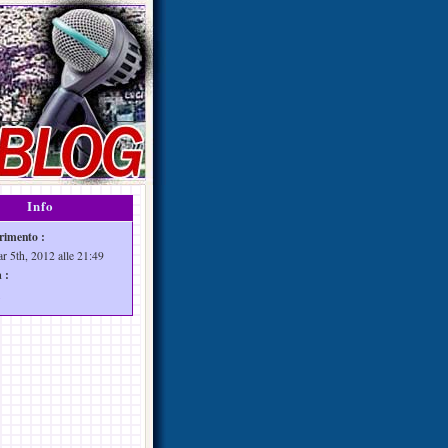
Info
rimento :
ar 5th, 2012 alle 21:49
 :