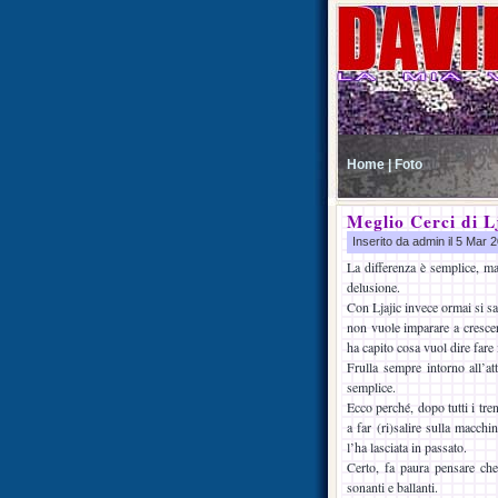
Home |
Foto
Meglio Cerci di L
Inserito da admin il 5 Mar
La differenza è semplice, ma
delusione.
Con Ljajic invece ormai si s
non vuole imparare a cresce
ha capito cosa vuol dire fare il
Frulla sempre intorno all’at
semplice.
Ecco perché, dopo tutti i tre
a far (ri)salire sulla macch
l’ha lasciata in passato.
Certo, fa paura pensare che
sonanti e ballanti.