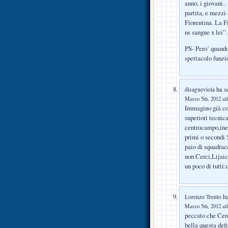
anno, i giovani…
partita, e mezzi 
Fiorentina. La F
ns sangue x lei”.
PS- Pero’ quando
spettacolo funz
ha sc
disagueviola
Marzo 5th, 2012 all
Immagino già com
superiori tecnic
centrocampo,inesi
primi o secondi 5
paio di squadracc
non Cerci,Lijaic
un poco di tutti:
ha
Lorenzo Trento
Marzo 5th, 2012 all
peccato che Cerc
bella questa def