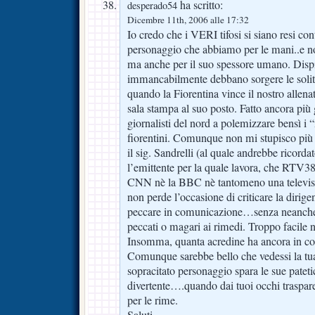
ha scritto:
desperado54
Dicembre 11th, 2006 alle 17:32
Io credo che i VERI tifosi si siano resi co
personaggio che abbiamo per le mani..e n
ma anche per il suo spessore umano. Disp
immancabilmente debbano sorgere le solit
quando la Fiorentina vince il nostro allena
sala stampa al suo posto. Fatto ancora più
giornalisti del nord a polemizzare bensì i “
fiorentini. Comunque non mi stupisco più
il sig. Sandrelli (al quale andrebbe ricordato
l’emittente per la quale lavora, che RTV3
CNN nè la BBC nè tantomeno una televisio
non perde l’occasione di criticare la dirig
peccare in comunicazione…senza neanche 
peccati o magari ai rimedi. Troppo facile 
Insomma, quanta acredine ha ancora in co
Comunque sarebbe bello che vedessi la tua
sopracitato personaggio spara le sue pateti
divertente….quando dai tuoi occhi traspare 
per le rime.