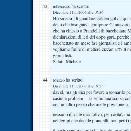
ha scritto:
mikececco
Dicembre 11th, 2006 alle 19:36
Ho smesso di guardare golden gol da qua
detto che bisognava comprare Cannavaro…
che ha chiesto a Prandelli di bacchettare 
dichiarazioni di ieri del dopo gara, perchè 
bacchettato un mese fa i giornalisti e l’am
vogliamo finire di mettere zizzania?!? Il m
giornalisti.
Saluti, Michele
ha scritto:
Matteo
Dicembre 11th, 2006 alle 19:55
david, ma gli dici per favore a leonardo petr
casini e problemi – la settimana scorsa col 
con un altro pezzo che mette pressione su
nessuno discute montolivo, per carita’, ma
nei tempi che decide prandelli, non petri (
il nostro centrocampo ha trovato un equilib