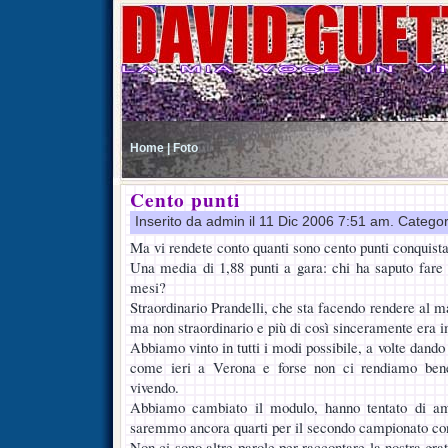
Home |
Foto
Cento punti
Inserito da admin il 11 Dic 2006 7:51 am. Catego
Ma vi rendete conto quanti sono cento punti conquistat
Una media di 1,88 punti a gara: chi ha saputo fare d
mesi?
Straordinario Prandelli, che sta facendo rendere al 
ma non straordinario e più di così sinceramente era i
Abbiamo vinto in tutti i modi possibile, a volte dando 
come ieri a Verona e forse non ci rendiamo bene
vivendo.
Abbiamo cambiato il modulo, hanno tentato di am
saremmo ancora quarti per il secondo campionato co
Non ci sono altre parole per raccontare la nostra grat