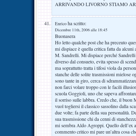
ARRIVANDO LIVORNO STIAMO ARR
ha scritto:
Enrico
Dicembre 11th, 2006 alle 18:45
Buonasera
Ho letto qualche post che ha preceuto ques
mi dispiace è quella critica fatta da alcuni
M. Sandrelli. Mi dispiace perché Sandrelli
diverso dal consueto, evita spesso di scend
ma soprattutto tratta i tifosi viola da pers
stanche delle solite trasmissioni mielose 
sono tante in giro, cerca di sdrammatizzare
non farci volare troppo con le facili illusio
scuola Goggioli, uno che sapeva affrontare
il sorriso sulle labbra. Credo che, il buon
vuol togliersi il classico sassolino dalla sc
due volte; fa parte della sua personalità. D
sua trasmissione chi da cenni di stanchezz
mi sembra Aldo Agroppi. Quello dell’ex a
commento critico mi pare un’altra cosa che