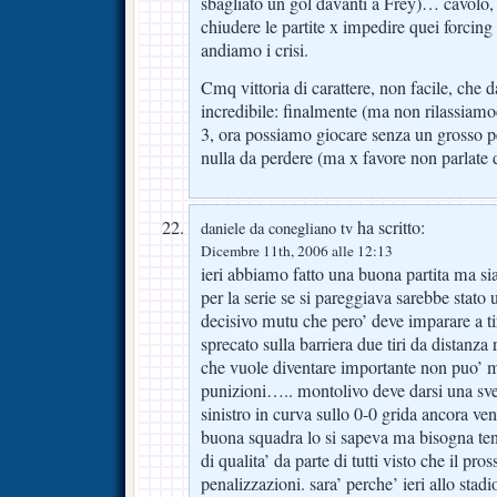
sbagliato un gol davanti a Frey)… cavolo,
chiudere le partite x impedire quei forcing 
andiamo i crisi.
Cmq vittoria di carattere, non facile, che
incredibile: finalmente (ma non rilassiamoc
3, ora possiamo giocare senza un grosso p
nulla da perdere (ma x favore non parlate
ha scritto:
daniele da conegliano tv
Dicembre 11th, 2006 alle 12:13
ieri abbiamo fatto una buona partita ma si
per la serie se si pareggiava sarebbe stato u
decisivo mutu che pero’ deve imparare a ti
sprecato sulla barriera due tiri da distanza
che vuole diventare importante non puo’ m
punizioni….. montolivo deve darsi una sveg
sinistro in curva sullo 0-0 grida ancora ve
buona squadra lo si sapeva ma bisogna ten
di qualita’ da parte di tutti visto che il pr
penalizzazioni. sara’ perche’ ieri allo stad