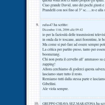
questa volta non ci siano proprio gli spazi.
Ciao grande David, uno dei pochi giusti e c
Prandelli con noi fino al 3° sc…..to e all
ha scritto:
rufus47
Dicembre 11th, 2006 alle 09:42
io per la faziosità delle trasmissioni televi
in onda da tv toscane, anzi fiorentine, le 
Ma come si può fare ad essere sempre pol
La critica per partito preso, tanto per esser
boomerang.
Chi non porta il cervello all’ ammasso sa
zapping!
Allora cerchiamo di goderci questa salvez
lasciamo stare tutto il resto.
Remiamo tutti dalla stessa parte e lasciam
Gibellini.
Ale viola sempre.
ha scri
GRUPPO CHIAVA SEZ.MARATONA