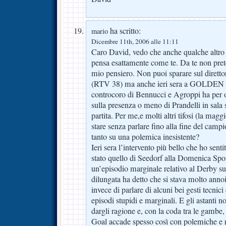
ha scritto:
mario
Dicembre 11th, 2006 alle 11:11
Caro David, vedo che anche qualche altro
pensa esattamente come te. Da te non prete
mio pensiero. Non puoi sparare sul direttor
(RTV 38) ma anche ieri sera a GOLDEN GO
controcoro di Bennucci e Agroppi ha per o
sulla presenza o meno di Prandelli in sala 
partita. Per me,e molti altri tifosi (la magg
stare senza parlare fino alla fine del cam
tanto su una polemica inesistente?
Ieri sera l’intervento più bello che ho sentit
stato quello di Seedorf alla Domenica Spor
un’episodio marginale relativo al Derby sul
dilungata ha detto che si stava molto ann
invece di parlare di alcuni bei gesti tecnici
episodi stupidi e marginali. E gli astanti 
dargli ragione e, con la coda tra le gambe
Goal accade spesso così con polemiche e ris