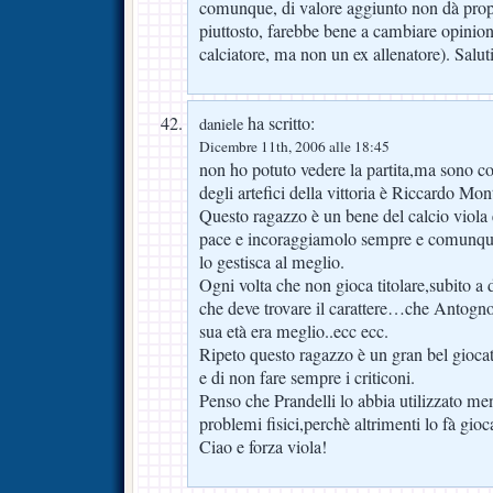
comunque, di valore aggiunto non dà propr
piuttosto, farebbe bene a cambiare opinion
calciatore, ma non un ex allenatore). Salut
ha scritto:
daniele
Dicembre 11th, 2006 alle 18:45
non ho potuto vedere la partita,ma sono c
degli artefici della vittoria è Riccardo Mon
Questo ragazzo è un bene del calcio viola 
pace e incoraggiamolo sempre e comunque
lo gestisca al meglio.
Ogni volta che non gioca titolare,subito a
che deve trovare il carattere…che Antogno
sua età era meglio..ecc ecc.
Ripeto questo ragazzo è un gran bel gioc
e di non fare sempre i criticoni.
Penso che Prandelli lo abbia utilizzato me
problemi fisici,perchè altrimenti lo fà gio
Ciao e forza viola!