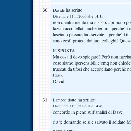
ha scritto:
Davide
Dicembre 11th, 2006 alle 14:13
non c’entra niente ma insisto…prima o p
laziali accoltellati anche ieri ma perche’ i
lasciano passare inosservate…perche’ i tif
sono cosi’ protetti dai tuoi colleghi? Ques
RISPOSTA
Ma cosa ti devo spiegare? Però non faccia
cose siamo ipersensibili e cmq non chiedete
truccati da tifosi che accoltellano perchè n
Ciao,
David
ha scritto:
Lampre_dotto
Dicembre 11th, 2006 alle 14:49
concordo in pieno sull’analisi di Dave
e a te domando se si è salvato il soldato 