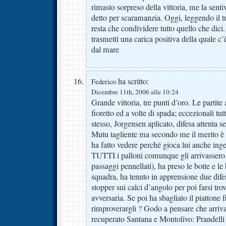
rimasto sorpreso della vittoria, me la sent
detto per scaramanzia. Oggi, leggendo il t
resta che condividere tutto quello che dici.
trasmetti una carica positiva della quale c
dal mare
ha scritto:
Federico
Dicembre 11th, 2006 alle 10:24
Grande vittoria, tre punti d’oro. Le partite 
fioretto ed a volte di spada; eccezionali tut
stesso, Jorgensen aplicato, difesa attenta
Mutu tagliente ma secondo me il merito è tu
ha fatto vedere perché gioca lui anche inge
TUTTI i palloni comunque gli arrivassero
passaggi pennellati), ha preso le botte e le h
squadra, ha tenuto in apprensione due difen
stopper sui calci d’angolo per poi farsi tro
avversaria. Se poi ha sbagliato il piattone 
rimproverargli ? Godo a pensare che arriv
recuperato Santana e Montolivo: Prandelli s