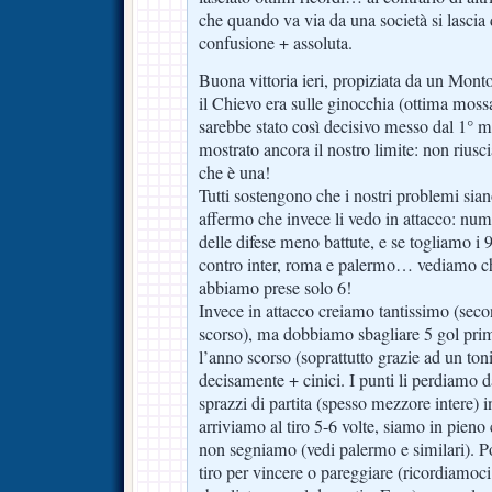
che quando va via da una società si lascia di
confusione + assoluta.
Buona vittoria ieri, propiziata da un Mont
il Chievo era sulle ginocchia (ottima moss
sarebbe stato così decisivo messo dal 1° 
mostrato ancora il nostro limite: non riusc
che è una!
Tutti sostengono che i nostri problemi sian
affermo che invece li vedo in attacco: nu
delle difese meno battute, e se togliamo i 9 
contro inter, roma e palermo… vediamo che
abbiamo prese solo 6!
Invece in attacco creiamo tantissimo (sec
scorso), ma dobbiamo sbagliare 5 gol prim
l’anno scorso (soprattutto grazie ad un ton
decisamente + cinici. I punti li perdiamo d
sprazzi di partita (spesso mezzore intere)
arriviamo al tiro 5-6 volte, siamo in pien
non segniamo (vedi palermo e similari). Po
tiro per vincere o pareggiare (ricordiamoci