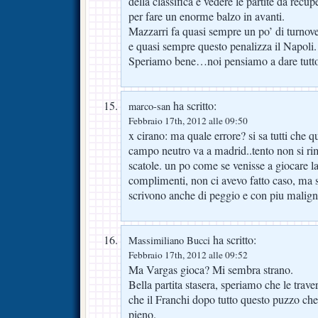
della classifica e vedere le partite da rec
per fare un enorme balzo in avanti.
Mazzarri fa quasi sempre un po’ di turno
e quasi sempre questo penalizza il Napoli.
Speriamo bene…noi pensiamo a dare tutto 
ha scritto:
marco-san
Febbraio 17th, 2012 alle 09:50
x cirano: ma quale errore? si sa tutti che q
campo neutro va a madrid..tento non si r
scatole. un po come se venisse a giocare l
complimenti, non ci avevo fatto caso, ma su
scrivono anche di peggio e con piu maligni
ha scritto:
Massimiliano Bucci
Febbraio 17th, 2012 alle 09:52
Ma Vargas gioca? Mi sembra strano.
Bella partita stasera, speriamo che le tra
che il Franchi dopo tutto questo puzzo che 
pieno.