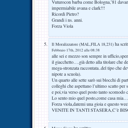
Vuturocon barba come Bologna,’81 davan
impermiabile avana e clark!!!
Ricordi Pietro?
Grandi i ns. anni.
Forza Viola
ha scrit
Il Moralizzatore (MAL,FILA 18,231)
Febbraio 17th, 2012 alle 08:38
alle sei e mezzo son sempre in ufficio,sp
il giacchetto….già detto alla titolare che 
mega-stronzata raccontata..del tipo che de
nipote a scuola).
Un quarto alle sette sarò sui blocchi di par
colleghi che aspettano l’ultimo scatto per
e poi,via verso quel posto tanto scomodo 
Lo sento mio quel posto,come casa mia…
Forza viola,datemi una gioia e questo wee
VENITE IN TANTI STASERA,C’è BI
ha scritto: