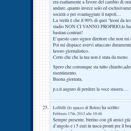
era esattamente a favore del cambio di orar
andare..quanto invece solo ed esclusivamen
società o per svantaggiare il napoli…
La verità è che il 90% di quei “leoni da test
stadio NON CI VANNO PROPRIO,lo hanno 
bastian-contrari!
E’questo caro signor direttore che non mi 
Poi mi dispiace avervi attaccato duramente 
lavoro giornalistico.
Certo che che la tua non è stata da meno.
Spero che comunque sia tutto chiarito,ades
risentimento.
Buona giornata,
p.s.ti auguro di perdere la voce stasera….
ha scritto:
LoStilli (lo spacco di Belen)
Febbraio 17th, 2012 alle 10:46
Sempre presente, birrino con gli amici già f
d’angolo e i 5 euri in tasca pronti per il b