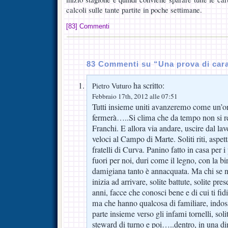
calcoli sulle tante partite in poche settimane.
[83] Commenti
83 Commenti su “Una prova di cara
ha scritto:
Pietro Vuturo
Febbraio 17th, 2012 alle 07:51
Tutti insieme uniti avanzeremo come un’o
fermerà…..Si clima che da tempo non si res
Franchi. E allora via andare, uscire dal lav
veloci al Campo di Marte. Soliti riti, aspett
fratelli di Curva. Panino fatto in casa per i
fuori per noi, duri come il legno, con la b
damigiana tanto è annacquata. Ma chi se n
inizia ad arrivare, solite battute, solite pr
anni, facce che conosci bene e di cui ti fi
ma che hanno qualcosa di familiare, indossa
parte insieme verso gli infami tornelli, soli
steward di turno e poi…..dentro, in una 