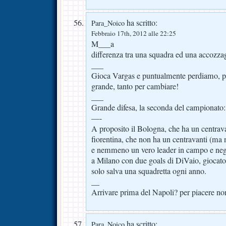
ha scritto:
Para_Noico
Febbraio 17th, 2012 alle 22:25
M___a
differenza tra una squadra ed una accozzagl
___
Gioca Vargas e puntualmente perdiamo, po
grande, tanto per cambiare!
___
Grande difesa, la seconda del campionato:
—-
A proposito il Bologna, che ha un centravan
fiorentina, che non ha un centravanti (ma
e nemmeno un vero leader in campo e negl
a Milano con due goals di DiVaio, giocator
solo salva una squadretta ogni anno.
__
Arrivare prima del Napoli? per piacere non
ha scritto:
Para_Noico