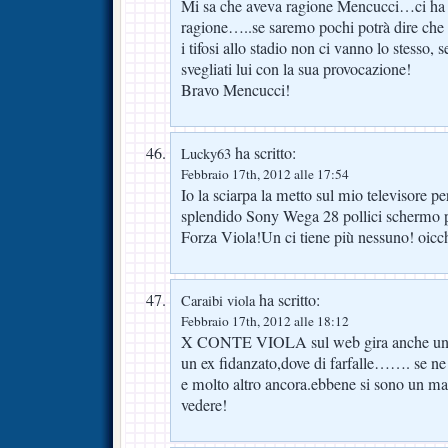
Mi sa che aveva ragione Mencucci…ci ha s
ragione…..se saremo pochi potrà dire che 
i tifosi allo stadio non ci vanno lo stesso, 
svegliati lui con la sua provocazione!
Bravo Mencucci!
ha scritto:
Lucky63
Febbraio 17th, 2012 alle 17:54
Io la sciarpa la metto sul mio televisore 
splendido Sony Wega 28 pollici schermo pi
Forza Viola!Un ci tiene più nessuno! oicc
ha scritto:
Caraibi viola
Febbraio 17th, 2012 alle 18:12
X CONTE VIOLA sul web gira anche un’a
un ex fidanzato,dove di farfalle……. se n
e molto altro ancora.ebbene si sono un ma
vedere!