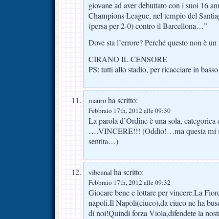
giovane ad aver debuttato con i suoi 16 ann
Champions League, nel tempio del Santiag
(persa per 2-0) contro il Barcellona…”
Dove sta l’errore? Perché questo non è un 
CIRANO IL CENSORE
PS: tutti allo stadio, per ricacciare in basso
ha scritto:
mauro
Febbraio 17th, 2012 alle 09:30
La parola d’Ordine è una sola, categorica e
….VINCERE!!! (Oddìo!…ma questa mi se
sentita…)
ha scritto:
vibennal
Febbraio 17th, 2012 alle 09:32
Giocare bene e lottare per vincere.La Fiore
napoli.Il Napoli(ciuco),da ciuco ne ha bus
di noi!Quindi forza Viola,difendete la nost