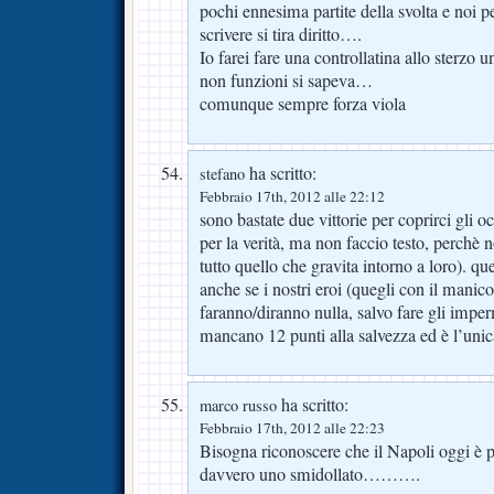
pochi ennesima partite della svolta e noi 
scrivere si tira diritto….
Io farei fare una controllatina allo sterzo u
non funzioni si sapeva…
comunque sempre forza viola
ha scritto:
stefano
Febbraio 17th, 2012 alle 22:12
sono bastate due vittorie per coprirci gli o
per la verità, ma non faccio testo, perchè n
tutto quello che gravita intorno a loro). que
anche se i nostri eroi (quegli con il mani
faranno/diranno nulla, salvo fare gli imper
mancano 12 punti alla salvezza ed è l’unic
ha scritto:
marco russo
Febbraio 17th, 2012 alle 22:23
Bisogna riconoscere che il Napoli oggi è p
davvero uno smidollato……….