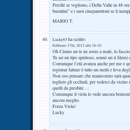
Perchè se vogliono, i Della Valle in 48 or
burattini” e i suoi cinepanettoni se li inzup
MARIO T.
ha scritto:
Lucky63
Febbraio 17th, 2012 alle 16:10
Oh Cirano un te ne avere a male, lo faccio
Tu sei un tipo spiritoso, sennò un ti filerei d
Comunque l’età avanza anche per me e q
registrar fatture è tutto un metti e leva degl
Non oso pensare che manicomio sarà quan
togliere gli occhiali, per vederci da vici
quelli da presbite….
Comunque il viola lo vedo ancora benissi
ancora meglio.
Forza Viola!
Lucky