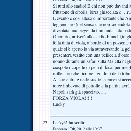
Si tutti allo stadio! E chi non può davanti 
frittatone di cipolla, birra ghiacciata e …ru
L’evento è così atteso e importante che And
leggendario (nel senso che non vedendolo m
diventata una leggenda tramandata da padre
Onorario, arriverà allo stadio Franchi,in g
folla tinta di viola, a bordo di un possent
quale si è aperto la via attraversando la ge
presenterà vestito con una pelliccia d’orso
nonno durante un safari sulla Maiella negli
ciaspole ricoperte di pelli di foca, per meg
millenario che ricopre i gradoni della trib
Al suo entrare nello stadio le curve si acc
torce imbevute di petrolio e la partita avrà
Napoli sarà già spacciato…..
FORZA VIOLA!!!!!
Lucky
ha scritto:
Lucky63
Febbraio 17th, 2012 alle 10:37