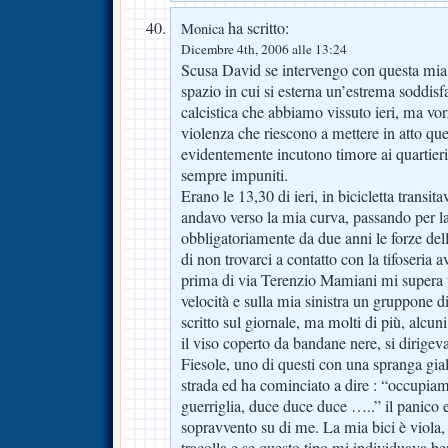
ha scritto:
Monica
Dicembre 4th, 2006 alle 13:24
Scusa David se intervengo con questa mia
spazio in cui si esterna un’estrema soddisf
calcistica che abbiamo vissuto ieri, ma vo
violenza che riescono a mettere in atto que
evidentemente incutono timore ai quartieri 
sempre impuniti.
Erano le 13,30 di ieri, in bicicletta transit
andavo verso la mia curva, passando per la
obbligatoriamente da due anni le forze dell
di non trovarci a contatto con la tifoseria
prima di via Terenzio Mamiani mi supera un
velocità e sulla mia sinistra un gruppone 
scritto sul giornale, ma molti di più, alcun
il viso coperto da bandane nere, si dirigev
Fiesole, uno di questi con una spranga gia
strada ed ha cominciato a dire : “occupiamo
guerriglia, duce duce duce …..” il panico e
sopravvento su di me. La mia bici è viola, 