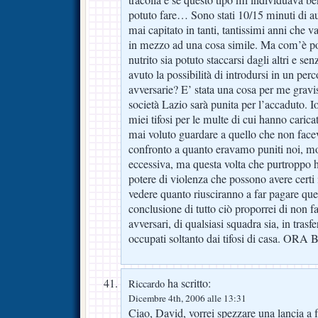
tracolla e se questo tipo mi individuava be
potuto fare… Sono stati 10/15 minuti di au
mai capitato in tanti, tantissimi anni che v
in mezzo ad una cosa simile. Ma com’è po
nutrito sia potuto staccarsi dagli altri e se
avuto la possibilità di introdursi in un perco
avversarie? E’ stata una cosa per me gravi
società Lazio sarà punita per l’accaduto. 
miei tifosi per le multe di cui hanno carica
mai voluto guardare a quello che non faceva
confronto a quanto eravamo puniti noi, mo
eccessiva, ma questa volta che purtroppo h
potere di violenza che possono avere certi 
vedere quanto riusciranno a far pagare que
conclusione di tutto ciò proporrei di non far
avversari, di qualsiasi squadra sia, in trasf
occupati soltanto dai tifosi di casa. ORA
ha scritto:
Riccardo
Dicembre 4th, 2006 alle 13:31
Ciao, David, vorrei spezzare una lancia a f