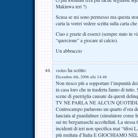
c) più fortunati (era più facile segnasse Bj
Makinwa ieri ?)
Scusa se mi sono permesso ma questa stori
carta la vorrei vedere scritta sulla carta che
Ciao e grazie di esserci (sempre stato in via
“quercione” a giocare al calcio).
Un abbraccio
ha scritto:
violeo
Dicembre 4th, 2006 alle 14:46
Non riesco più a sopportare l’impunità dei
in casa loro che in trasferta fanno di tutto
scene di guerriglia causate da questi d
TV NE PARLA NE ALCUN QUOTIDI
Controcampo parlarono un quarto d’ora dell
lanciata al guardalinee (simulatore come I
sui tre bergamaschi accoltellati. La stessa 
incidenti di ieri non specifica mai “tifos
più multata d’Italia E GIOCHIAMO N