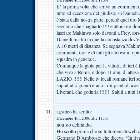
Dicembre 4th, 2006 alle 11:04
E’ la prima volta che scrivo un commento
tutto ad eccezione del giudizio su Dainel
è stata dalla nostra parte, perchè quel tiro
segnarlo che sbagliarlo !!!! e allora mi 
lasciare Makinwa solo davanti a Frey, forse
Dainelli,ma lui in quella circostanza dov’e
A 10 metri di distanza. Se segnava Makinw
commenti, tuoi e di tutti gli altri esimi opin
squadra in generale.
Comunque la gioia per la vittoria di ieri 
che vivo a Roma, e dopo 11 anni di attesa s
LAZIO !!!!!! Nelle tv locali romane ieri ser
soprattutto grandi erano i rimpianti di aver
Liverani, che goduria !!!!!!! Saluti a tutti i t
ha scritto:
agostino
Dicembre 4th, 2006 alle 11:16
non sto delirando.
Ho scritto prima che su tuttomercatoweb c’
Germano D’Ambrosio che diceva: “In riva 