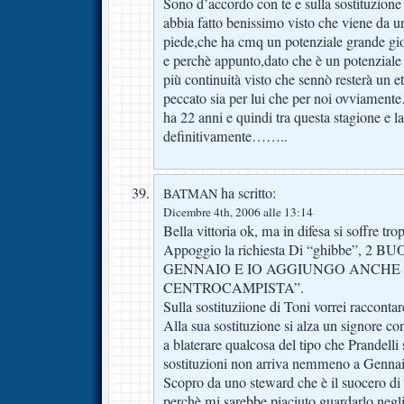
Sono d’accordo con te e sulla sostituzion
abbia fatto benissimo visto che viene da u
piede,che ha cmq un potenziale grande gi
e perchè appunto,dato che è un potenziale
più continuità visto che sennò resterà un e
peccato sia per lui che per noi ovviam
ha 22 anni e quindi tra questa stagione e l
definitivamente……..
ha scritto:
BATMAN
Dicembre 4th, 2006 alle 13:14
Bella vittoria ok, ma in difesa si soffre tro
Appoggio la richiesta Di “ghibbe”, 2
GENNAIO E IO AGGIUNGO ANCHE
CENTROCAMPISTA”.
Sulla sostituziione di Toni vorrei raccontar
Alla sua sostituzione si alza un signore co
a blaterare qualcosa del tipo che Prandelli
sostituzioni non arriva nemmeno a Gennai
Scopro da uno steward che è il suocero di 
perchè mi sarebbe piaciuto guardarlo negli