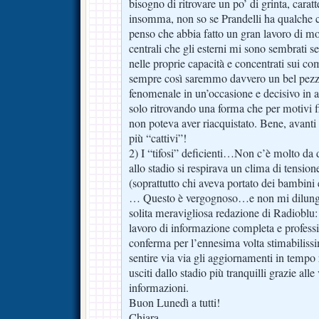
bisogno di ritrovare un po’ di grinta, car
insomma, non so se Prandelli ha qualche 
penso che abbia fatto un gran lavoro di mo
centrali che gli esterni mi sono sembrati 
nelle proprie capacità e concentrati sui com
sempre così saremmo davvero un bel pezz
fenomenale in un’occasione e decisivo in al
solo ritrovando una forma che per motivi fi
non poteva aver riacquistato. Bene, avanti c
più “cattivi”!
2) I “tifosi” deficienti…Non c’è molto da 
allo stadio si respirava un clima di tensione 
(soprattutto chi aveva portato dei bambini 
… Questo è vergognoso…e non mi dilung
solita meravigliosa redazione di Radioblu:
lavoro di informazione completa e professi
conferma per l’ennesima volta stimabilissim
sentire via via gli aggiornamenti in tempo
usciti dallo stadio più tranquilli grazie alle
informazioni.
Buon Lunedì a tutti!
Chiara