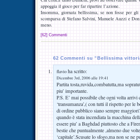
appoggia il gioco per far ripartire l’azione.
Insomma, giornata bellissima, se non fosse per gli i
scomparsa di Stefano Salvini, Manuele Auzzi e Don Cu
meno.
[62] Commenti
62 Commenti su “Bellissima vittori
ha scritto:
flavio
Dicembre 3rd, 2006 alle 19:41
Partita tosta,ruvida,combatutta,ma sopratut
piu’ importante.
P.S. E’ mai possibile che ogni volta arrivi 
‘transumanza’,( con tutti il rispetto per le
di ordine pubblico siano sempre maggiori?
quando è stata incendiata la macchina dell
essere piu’ a Baghdad piuttosto che a Fir
bestie che puntualmente ,almeno due volte
‘capitale’.Scusate lo sfogo,ma non se ne pu