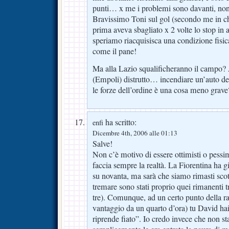
punti… x me i problemi sono davanti, non
Bravissimo Toni sul gol (secondo me in ch
prima aveva sbagliato x 2 volte lo stop in 
speriamo riacquisisca una condizione fisica
come il pane!
Ma alla Lazio squalificheranno il campo? 
(Empoli) distrutto… incendiare un’auto del
le forze dell’ordine è una cosa meno grave
ha scritto:
enfi
Dicembre 4th, 2006 alle 01:13
Salve!
Non c’è motivo di essere ottimisti o pessi
faccia sempre la realtà. La Fiorentina ha 
su novanta, ma sarà che siamo rimasti scotta
tremare sono stati proprio quei rimanenti t
tre). Comunque, ad un certo punto della ra
vantaggio da un quarto d’ora) tu David hai
riprende fiato”. Io credo invece che non st