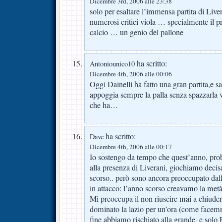
Dicembre 3rd, 2006 alle 23:38
solo per esaltare l’immensa partita di Liver
numerosi critici viola … specialmente il
calcio … un genio del pallone
ha scritto:
Antoniounico10
Dicembre 4th, 2006 alle 00:06
Oggi Dainelli ha fatto una gran partita,e s
appoggia sempre la palla senza spazzarla
che ha…
ha scritto:
Dave
Dicembre 4th, 2006 alle 00:17
Io sostengo da tempo che quest’anno, pro
alla presenza di Liverani, giochiamo deci
scorso.. però sono ancora preoccupato dall
in attacco: l’anno scorso creavamo la met
Mi preoccupa il non riuscire mai a chiude
dominato la lazio per un’ora (come facem
fine abbiamo rischiato alla grande, e solo F