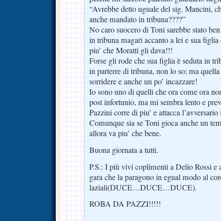
“Avrebbe detto uguale del sig. Mancini, ch
anche mandato in tribuna????”
No caro suocero di Toni sarebbe stato ben 
in tribuna magari accanto a lei e sua figlia
piu’ che Moratti gli dava!!!
Forse gli rode che sua figlia è seduta in tr
in parterre di tribuna, non lo so; ma quella
sorridere e anche un po’ incazzare!
Io sono uno di quelli che ora come ora non
post infortunio, ma mi sembra lento e prev
Pazzini corre di piu’ e attacca l’avversari
Comunque sia se Toni gioca anche un temp
allora va piu’ che bene.
Buona giornata a tutti.
P.S.: I più vivi coplimenti a Delio Rossi e 
gara che la paragono in egual modo al coro
laziali(DUCE…DUCE…DUCE).
ROBA DA PAZZI!!!!!