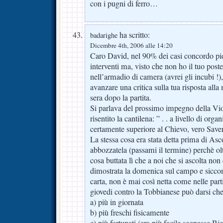
con i pugni di ferro…
ha scritto:
badarighe
Dicembre 4th, 2006 alle 14:20
Caro David, nel 90% dei casi concordo pi
interventi ma, visto che non ho il tuo post
nell’armadio di camera (avrei gli incubi !
avanzare una critica sulla tua risposta all
sera dopo la partita.
Si parlava del prossimo impegno della Vio
risentito la cantilena: ” . . a livello di orga
certamente superiore al Chievo, vero Save
La stessa cosa era stata detta prima di Asc
abbozzatela (passami il termine) perchè olt
cosa buttata lì che a noi che si ascolta non 
dimostrata la domenica sul campo e siccom
carta, non è mai così netta come nelle part
giovedi contro la Tobbianese può darsi che 
a) più in giornata
b) più freschi fisicamente