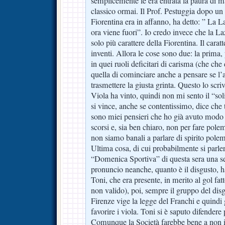
semplicemente le era entrata la paura di ma
classico ormai. Il Prof. Pestuggia dopo un
Fiorentina era in affanno, ha detto: ” La L
ora viene fuori”. Io credo invece che la La
solo più carattere della Fiorentina. Il carat
inventi. Allora le cose sono due: la prima,
in quei ruoli deficitari di carisma (che che
quella di cominciare anche a pensare se l’a
trasmettere la giusta grinta. Questo lo scri
Viola ha vinto, quindi non mi sento il “so
si vince, anche se contentissimo, dice che
sono miei pensieri che ho già avuto modo d
scorsi e, sia ben chiaro, non per fare polem
non siamo banali a parlare di spirito polem
Ultima cosa, di cui probabilmente si parler
“Domenica Sportiva” di questa sera una se
pronuncio neanche, quanto è il disgusto, 
Toni, che era presente, in merito al gol fat
non valido), poi, sempre il gruppo del disg
Firenze vige la legge del Franchi e quindi g
favorire i viola. Toni si è saputo difend
Comunque la Società farebbe bene a non inv