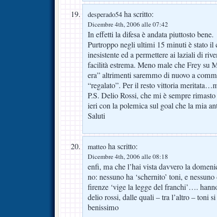
ha scritto:
desperado54
Dicembre 4th, 2006 alle 07:42
In effetti la difesa è andata piuttosto bene.
Purtroppo negli ultimi 15 minuti è stato i
inesistente ed a permettere ai laziali di riv
facilità estrema. Meno male che Frey su M
era” altrimenti saremmo di nuovo a comm
“regalato”. Per il resto vittoria meritata…
P.S. Delio Rossi, che mi è sempre rimasto
ieri con la polemica sul goal che la mia ant
Saluti
ha scritto:
matteo
Dicembre 4th, 2006 alle 08:18
enfi, ma che l’hai vista davvero la domen
no: nessuno ha ‘schernito’ toni, e nessuno 
firenze ‘vige la legge del franchi’…. hanno 
delio rossi, dalle quali – tra l’altro – toni 
benissimo