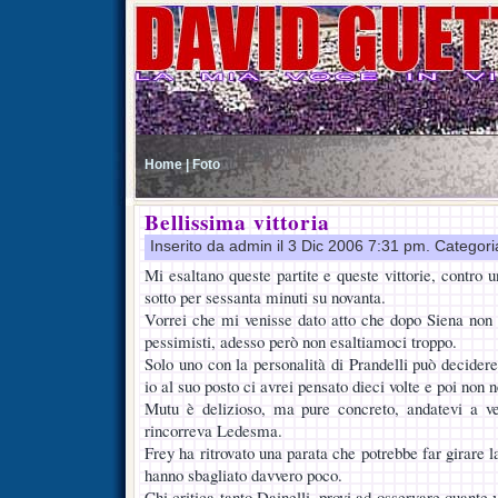
Home |
Foto
Bellissima vittoria
Inserito da admin il 3 Dic 2006 7:31 pm. Categor
Mi esaltano queste partite e queste vittorie, contro
sotto per sessanta minuti su novanta.
Vorrei che mi venisse dato atto che dopo Siena non er
pessimisti, adesso però non esaltiamoci troppo.
Solo uno con la personalità di Prandelli può decidere 
io al suo posto ci avrei pensato dieci volte e poi non n
Mutu è delizioso, ma pure concreto, andatevi a ve
rincorreva Ledesma.
Frey ha ritrovato una parata che potrebbe far girare l
hanno sbagliato davvero poco.
Chi critica tanto Dainelli, provi ad osservare quante v