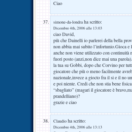
Ciao
ha scritto:
simone-da-londra
Dicembre 4th, 2006 alle 13:03
ciao David,
più che Dainelli io parlerei della bella pr
non abbia mai subito l’infortunio.Gioca e l
anche non viene utilizzato con continuità 
fuori posto (anzi,non dice mai una parola)
la tua su Gobbi, dopo che Corvino per tutta
giocatore che più o meno facilmente avreb
nazionale,invece a giocto fra il si e il no u
e poi niente. Credi che non stia bene fisic
“sbagliato” (magari il giocatore è bravo,m
prandelliano)?
grazie e ciao
ha scritto:
Claudio
Dicembre 4th, 2006 alle 13:13