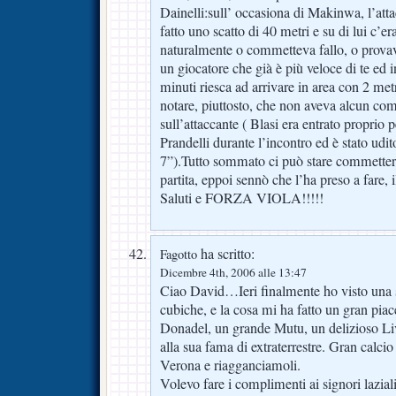
Dainelli:sull’ occasiona di Makinwa, l’att
fatto uno scatto di 40 metri e su di lui c’er
naturalmente o commetteva fallo, o provav
un giocatore che già è più veloce di te ed i
minuti riesca ad arrivare in area con 2 met
notare, piuttosto, che non aveva alcun c
sull’attaccante ( Blasi era entrato proprio 
Prandelli durante l’incontro ed è stato udi
7”).Tutto sommato ci può stare commetter
partita, eppoi sennò che l’ha preso a fare,
Saluti e FORZA VIOLA!!!!!
ha scritto:
Fagotto
Dicembre 4th, 2006 alle 13:47
Ciao David…Ieri finalmente ho visto una 
cubiche, e la cosa mi ha fatto un gran pia
Donadel, un grande Mutu, un delizioso Li
alla sua fama di extraterrestre. Gran calcio
Verona e riagganciamoli.
Volevo fare i complimenti ai signori lazial