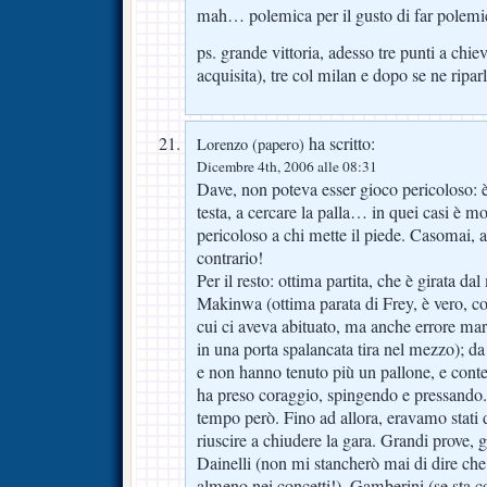
mah… polemica per il gusto di far polemi
ps. grande vittoria, adesso tre punti a chie
acquisita), tre col milan e dopo se ne ripar
ha scritto:
Lorenzo (papero)
Dicembre 4th, 2006 alle 08:31
Dave, non poteva esser gioco pericoloso: è
testa, a cercare la palla… in quei casi è mol
pericoloso a chi mette il piede. Casomai, al
contrario!
Per il resto: ottima partita, che è girata d
Makinwa (ottima parata di Frey, è vero, con 
cui ci aveva abituato, ma anche errore mar
in una porta spalancata tira nel mezzo); da l
e non hanno tenuto più un pallone, e con
ha preso coraggio, spingendo e pressando.
tempo però. Fino ad allora, eravamo stati 
riuscire a chiudere la gara. Grandi prove, g
Dainelli (non mi stancherò mai di dire ch
almeno nei concetti!), Gamberini (se sta c