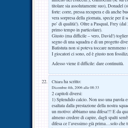
titolare sia assolutamente suo), Donadel (
forte: corre, pressa recupera e dà anche bu
vera sorpresa della giornata, specie per i
po’ di qualità!). Oltre a Pasqual, Frey (dal 
primo tempo in particolare).
Giusto (ma difficile – vero, David!) toglie
segno di una squadra e di un progetto diver
Batistuta non si poteva toccare nemmeno s
I giocatori ci sono, ed è giusto non fossiliz
Adesso viene il difficile: dare continuità.
ha scritto:
Chiara
Dicembre 4th, 2006 alle 08:33
2 capitoli diversi:
1) Splendido calcio. Non uso una parola e
esaltata dalla prestazione della nostra squa
un motivo: abbiamo una difesa!!! E da qua
almeno credere di capire, dagli spalti semb
difesa ce l’avessimo già prima…solo che t