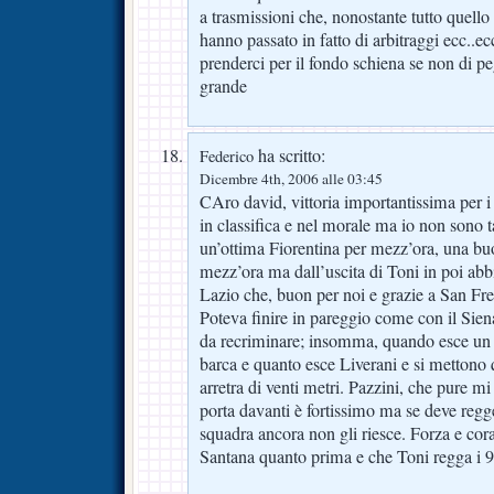
a trasmissioni che, nonostante tutto quello c
hanno passato in fatto di arbitraggi ecc..ec
prenderci per il fondo schiena se non di p
grande
ha scritto:
Federico
Dicembre 4th, 2006 alle 03:45
CAro david, vittoria importantissima per i
in classifica e nel morale ma io non sono t
un’ottima Fiorentina per mezz’ora, una buo
mezz’ora ma dall’uscita di Toni in poi abb
Lazio che, buon per noi e grazie a San Frey
Poteva finire in pareggio come con il Sie
da recriminare; insomma, quando esce un t
barca e quanto esce Liverani e si mettono 
arretra di venti metri. Pazzini, che pure mi
porta davanti è fortissimo ma se deve regger
squadra ancora non gli riesce. Forza e cor
Santana quanto prima e che Toni regga i 9