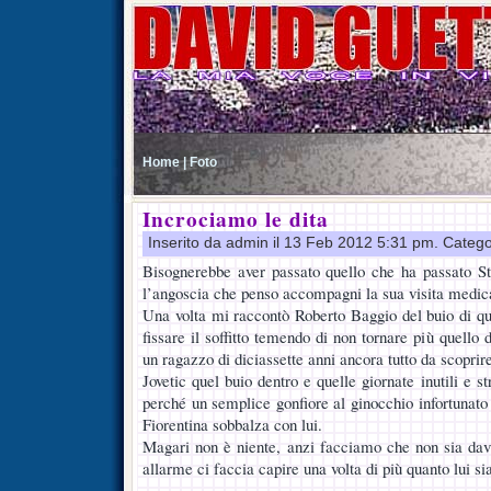
Home |
Foto
Incrociamo le dita
Inserito da admin il 13 Feb 2012 5:31 pm. Catego
Bisognerebbe aver passato quello che ha passato S
l’angoscia che penso accompagni la sua visita medi
Una volta mi raccontò Roberto Baggio del buio di que
fissare il soffitto temendo di non tornare più quello 
un ragazzo di diciassette anni ancora tutto da scoprir
Jovetic quel buio dentro e quelle giornate inutili e s
perché un semplice gonfiore al ginocchio infortunato
Fiorentina sobbalza con lui.
Magari non è niente, anzi facciamo che non sia dav
allarme ci faccia capire una volta di più quanto lui si