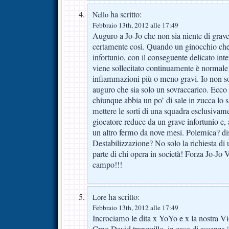
ha scritto:
Nello
Febbraio 13th, 2012 alle 17:49
Auguro a Jo-Jo che non sia niente di grave
certamente così. Quando un ginocchio che 
infortunio, con il conseguente delicato inte
viene sollecitato continuamente è normale 
infiammazioni più o meno gravi. Io non s
auguro che sia solo un sovraccarico. Ecco
chiunque abbia un po’ di sale in zucca lo 
mettere le sorti di una squadra esclusivam
giocatore reduce da un grave infortunio e,
un altro fermo da nove mesi. Polemica? di
Destabilizzazione? No solo la richiesta di
parte di chi opera in società! Forza Jo-Jo 
campo!!!
ha scritto:
Lore
Febbraio 13th, 2012 alle 17:49
Incrociamo le dita x YoYo e x la nostra Vi
Cmq David tranquillo, in caso di assenza 