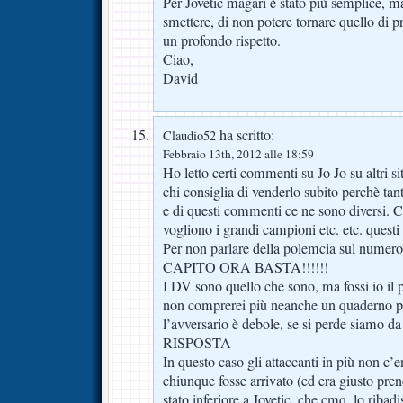
Per Jovetic magari è stato più semplice, ma 
smettere, di non potere tornare quello di 
un profondo rispetto.
Ciao,
David
ha scritto:
Claudio52
Febbraio 13th, 2012 alle 18:59
Ho letto certi commenti su Jo Jo su altri si
chi consiglia di venderlo subito perchè ta
e di questi commenti ce ne sono diversi. C
vogliono i grandi campioni etc. etc. questi
Per non parlare della polemcia sul numero 
CAPITO ORA BASTA!!!!!!
I DV sono quello che sono, ma fossi io il p
non comprerei più neanche un quaderno per
l’avversario è debole, se si perde siamo d
RISPOSTA
In questo caso gli attaccanti in più non c’
chiunque fosse arrivato (ed era giusto pre
stato inferiore a Jovetic, che cmq, lo ribad