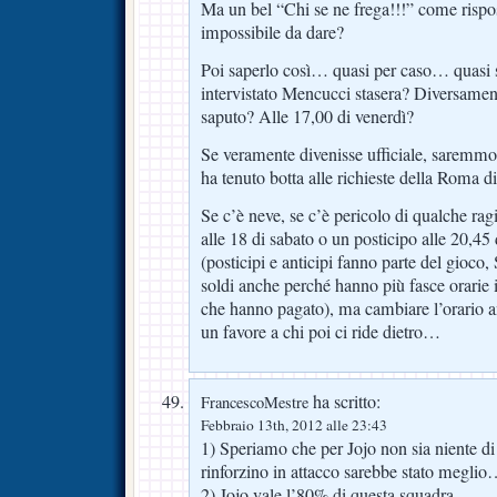
Ma un bel “Chi se ne frega!!!” come rispos
impossibile da dare?
Poi saperlo così… quasi per caso… quasi 
intervistato Mencucci stasera? Diversam
saputo? Alle 17,00 di venerdì?
Se veramente divenisse ufficiale, saremmo 
ha tenuto botta alle richieste della Roma di
Se c’è neve, se c’è pericolo di qualche rag
alle 18 di sabato o un posticipo alle 20,4
(posticipi e anticipi fanno parte del gio
soldi anche perché hanno più fasce orarie i
che hanno pagato), ma cambiare l’orario a
un favore a chi poi ci ride dietro…
ha scritto:
FrancescoMestre
Febbraio 13th, 2012 alle 23:43
1) Speriamo che per Jojo non sia niente 
rinforzino in attacco sarebbe stato meglio
2) Jojo vale l’80% di questa squadra…