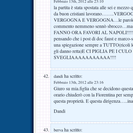
Febbraio 13th, 2012 alle 23:10
la partita è stata spostata alle sei e mezzo
da buon cristiani lavorano……..VE
VERGOGNA E VERGOGNA…le parole di 
commento nemmeno sennò sbrocco…ma co
FANNO ORA FAVORI AL NAPOLI!!!!…a
pensando che i post di doc faust e marco-
una spiegazione sempre a TUTTO(ricoli loro
gli danno retta)E CI PIGLIA PE I C
SVEGLIAAAAAAAAAAA!!!!
ha scritto:
dandi
Febbraio 13th, 2012 alle 23:16
Giuro su mia.figlia che se decidono quest
orario chiuderò con la Fiorentina per semp
questa proprietà. E questa dirigenza…..ina
Dandi
ha scritto:
berva