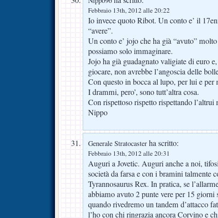
ha scritto:
Nippo96
Febbraio 13th, 2012 alle 20:22
Io invece quoto Ribot. Un conto e’ il 17e
“avere”.
Un conto e’ jojo che ha già “avuto” molto p
possiamo solo immaginare.
Jojo ha già guadagnato valigiate di euro e
giocare, non avrebbe l’angoscia delle bolle
Con questo in bocca al lupo, per lui e per 
I drammi, pero’, sono tutt’altra cosa.
Con rispettoso rispetto rispettando l’altrui
Nippo
ha scritto:
Generale Stratocaster
Febbraio 13th, 2012 alle 20:31
Auguri a Jovetic. Auguri anche a noi, tifo
società da farsa e con i bramini talmente 
Tyrannosaurus Rex. In pratica, se l’allarm
abbiamo avuto 2 punte vere per 15 giorni s
quando rivedremo un tandem d’attacco fatto
l’ho con chi ringrazia ancora Corvino e chi