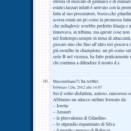
olivera (il mercato di gennaio) e di munari 
estate).lazzari infatti è arrivato con la p
fatta al suo procuratore, bozzo,che gilardi
scorsa estate.un pò come la promessa fatta
che mihajlovic avrebbe preferito kharja 
rinnovava, in tribuna. ma queste cose non
nel frattempo,sempre in tema di attaccanti,
giocare uno che fino all’altro ieri giocava
già esordito in champions. un pò come sal
serie B nel vicenza, ha fatto praticamente
chi continua a difendere il nostro d.s.
ha scritto:
Massimiliano71
Febbraio 12th, 2012 alle 14:07
Sei il solito disfattista, astioso, rancoroso 
Abbiamo un attacco stellare formato da:
– Jovetic
– Amauri
– la plusvalenza di Gilardino
– lo stipendio risparmiato di Silva
– il prestito oneroso di Babacar.