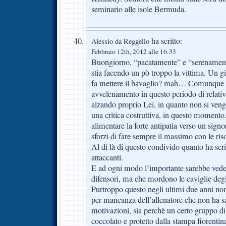
seminario alle isole Bermuda.
ha scritto:
Alessio da Reggello
Febbraio 12th, 2012 alle 16:33
Buongiorno, “pacatamente” e “serenamen
stia facendo un pò troppo la vittima. Un g
fa mettere il bavaglio? mah… Comunque m
avvelenamento in questo periodo di relativa 
alzando proprio Lei, in quanto non si veng
una critica costruttiva, in questo moment
alimentare la forte antipatia verso un sig
sforzi di fare sempre il massimo con le ris
Al di là di questo condivido quanto ha scrit
attaccanti.
E ad ogni modo l’importante sarebbe ved
difensori, ma che mordono le caviglie degl
Purtroppo questo negli ultimi due anni non
per mancanza dell’allenatore che non ha sa
motivazioni, sia perchè un certo gruppo di
coccolato e protetto dalla stampa fiorentin