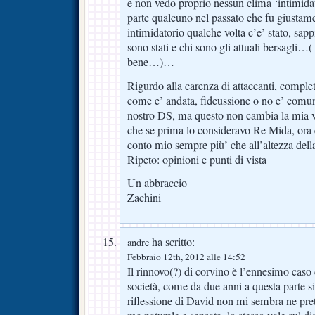
e non vedo proprio nessun clima ‘intimidato
parte qualcuno nel passato che fu giustam
intimidatorio qualche volta c’e’ stato, sap
sono stati e chi sono gli attuali bersagli…
bene…)…
Rigurdo alla carenza di attaccanti, compl
come e’ andata, fideussione o no e’ comu
nostro DS, ma questo non cambia la mia v
che se prima lo consideravo Re Mida, ora e
conto mio sempre più’ che all’altezza dell
Ripeto: opinioni e punti di vista
Un abbraccio
Zachini
ha scritto:
andre
Febbraio 12th, 2012 alle 14:52
Il rinnovo(?) di corvino è l’ennesimo caso 
società, come da due anni a questa parte s
riflessione di David non mi sembra ne pret