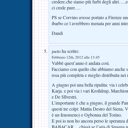
credere.che siamo più furbi degli altri…..e
ci crede pure….
PS se Corvino avesse portato a Firenze un
ibarbo ce l avrebbero menata per anni int
Dandi
ha scritto:
paolo
Febbraio 12th, 2012 alle 13:45
Vabbè quest’anno è andata così.
Facciamo con quello che abbiamo anche s
rosa più completa e meglio distribuita nei 
A giugno poi una bella ripulita: via i celeb
Karja. e poi via i vari Krolldrup, Marchion
e De SIlvestri,
L’importante è che a giugno, il grande Pant
questi tre colpi: Mattia Destro del Siena, 
è un fenomeno) e Ogbonna del Torino.
E poi io non ho ancora perso le speranza d
BABACAR….chissà se l’aria di Spagna non