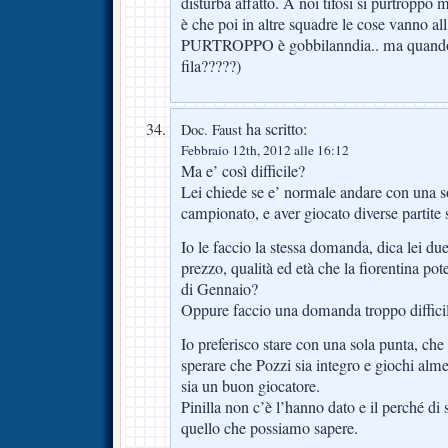
disturba affatto. A noi tifosi si purtroppo
è che poi in altre squadre le cose vanno all
PURTROPPO è gobbilanndia.. ma quando 
fila?????)
ha scritto:
Doc. Faust
Febbraio 12th, 2012 alle 16:12
Ma e’ così difficile?
Lei chiede se e’ normale andare con una s
campionato, e aver giocato diverse partite
Io le faccio la stessa domanda, dica lei due
prezzo, qualità ed età che la fiorentina p
di Gennaio?
Oppure faccio una domanda troppo diffici
Io preferisco stare con una sola punta, che
sperare che Pozzi sia integro e giochi alm
sia un buon giocatore.
Pinilla non c’è l’hanno dato e il perché di
quello che possiamo sapere.