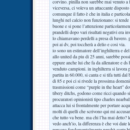
corvino. pinilla non sarebbe mai venuto a f
viceversa, ci voleva un attaccante disposto
comunque il fatto è che in italia e particol
lunghi nel calcio non funzionano: si tende 
buone e si pone l’attenzione particolarment
prandelli dopo vari risultati negativi era in
lo chiamavano perdelli a presa di bavero. pa
poi ai dv, poi toccherà a delio e cosi via.
io sono un estimatore dell’inghilterra e del
allo united da piu di 25 anni, sarebbe poss
eppure anche lui che fa da allenatore e ds 
venduto campioni. in inghilterra si lavora pi
partita in 60.000, si canta e si tifa tutti da
di 85 e poi ci si rivede la prossima domen
trasmissioni come “purple in the heart” dov
tibery ditchs, godono come ricci quando si
procuratori opinionisti tipo charles nearbal
attacca lui si frontalmente per portare acq
molti di quelli che scrivono qui mi accusan
che tutto va bene. ma chi l’ha mai detto? 
vedo anch’io, la differenza è che voi date l
persona fondamentalmente perchè avete bi