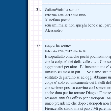
ha scritto:
GallenoViola
Febbraio 12th, 2012 alle 16:07
X stefano post 6
scusami ma se non spieghi bene e nei parti
Alessandro
ha scritto:
Filippo
Febbraio 12th, 2012 alle 16:08
E soprattutto cosa che pochi pochissimo sp
che la colpa e’ dei della valle …… Che son
aggrapparci per altro . E’ frustrante ma e’ 
rimasto sei mesi in più …. Se siamo stati 
sostituto di giardino se ad oggi abbiamo un
colpa e’ solo ed unicamente dei fratelli de
che scrivere post su corvino così spesso n
anche dura per far tornare Diego a Firenz
sessanta anni fa l offeso per calciopoli . 
unico presidente che dopo calciopoli non 
Firenze allo stadio ma si puo ? Mi pare 