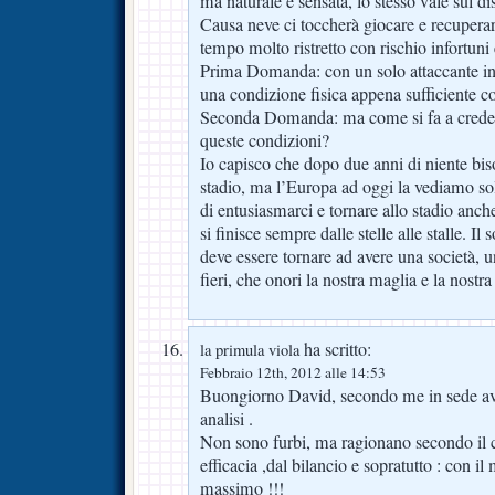
ma naturale e sensata, lo stesso vale sul di
Causa neve ci toccherà giocare e recuperare
tempo molto ristretto con rischio infortuni
Prima Domanda: con un solo attaccante in 
una condizione fisica appena sufficiente 
Seconda Domanda: ma come si fa a credere
queste condizioni?
Io capisco che dopo due anni di niente bis
stadio, ma l’Europa ad oggi la vediamo so
di entusiasmarci e tornare allo stadio anc
si finisce sempre dalle stelle alle stalle. I
deve essere tornare ad avere una società, 
fieri, che onori la nostra maglia e la nostra 
ha scritto:
la primula viola
Febbraio 12th, 2012 alle 14:53
Buongiorno David, secondo me in sede avr
analisi .
Non sono furbi, ma ragionano secondo il cr
efficacia ,dal bilancio e sopratutto : con i
massimo !!!