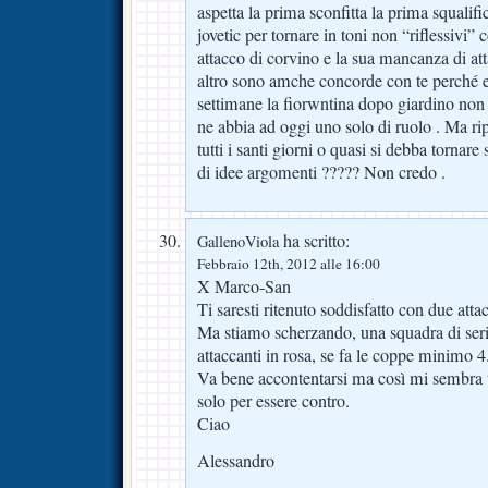
aspetta la prima sconfitta la prima squalifi
jovetic per tornare in toni non “riflessivi”
attacco di corvino e la sua mancanza di atta
altro sono amche concorde con te perché e
settimane la fiorwntina dopo giardino non 
ne abbia ad oggi uno solo di ruolo . Ma ri
tutti i santi giorni o quasi si debba torna
di idee argomenti ????? Non credo .
ha scritto:
GallenoViola
Febbraio 12th, 2012 alle 16:00
X Marco-San
Ti saresti ritenuto soddisfatto con due atta
Ma stiamo scherzando, una squadra di ser
attaccanti in rosa, se fa le coppe minimo 4
Va bene accontentarsi ma così mi sembra tu
solo per essere contro.
Ciao
Alessandro