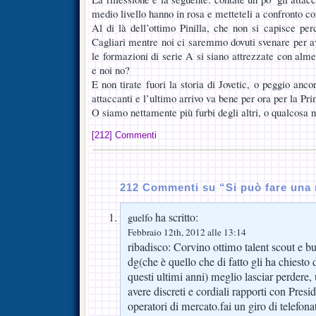
medio livello hanno in rosa e metteteli a confronto 
Al di là dell’ottimo Pinilla, che non si capisce per
Cagliari mentre noi ci saremmo dovuti svenare per av
le formazioni di serie A si siano attrezzate con alme
e noi no?
E non tirate fuori la storia di Jovetic, o peggio anc
attaccanti e l’ultimo arrivo va bene per ora per la Pr
O siamo nettamente più furbi degli altri, o qualcosa n
[212] Commenti
212 Commenti su “Si può fare una 
ha scritto:
guelfo
Febbraio 12th, 2012 alle 13:14
ribadisco: Corvino ottimo talent scout e
dg(che è quello che di fatto gli ha chiesto d
questi ultimi anni) meglio lasciar perdere
avere discreti e cordiali rapporti con Presid
operatori di mercato.fai un giro di telefonat