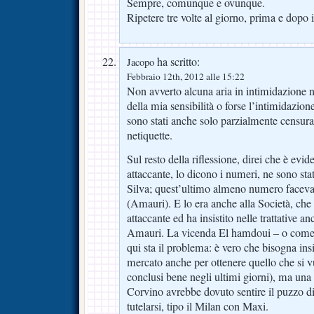
Sempre, comunque e ovunque.
Ripetere tre volte al giorno, prima e dopo i
ha scritto:
Jacopo
Febbraio 12th, 2012 alle 15:22
Non avverto alcuna aria in intimidazione n
della mia sensibilità o forse l’intimidazion
sono stati anche solo parzialmente censurat
netiquette.
Sul resto della riflessione, direi che è ev
attaccante, lo dicono i numeri, ne sono sta
Silva; quest’ultimo almeno numero faceva)
(Amauri). E lo era anche alla Società, che 
attaccante ed ha insistito nelle trattative 
Amauri. La vicenda El hamdoui – o come s
qui sta il problema: è vero che bisogna insis
mercato anche per ottenere quello che si v
conclusi bene negli ultimi giorni), ma una
Corvino avrebbe dovuto sentire il puzzo d
tutelarsi, tipo il Milan con Maxi.