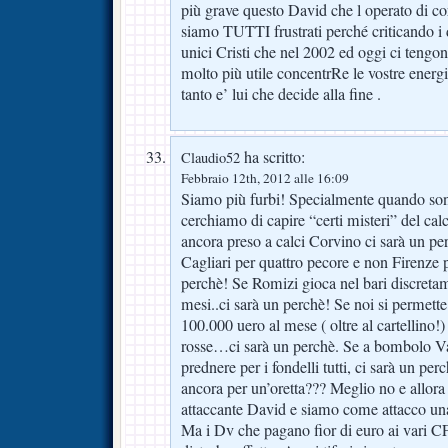
più grave questo David che l operato di co
siamo TUTTI frustrati perché criticando i d
unici Cristi che nel 2002 ed oggi ci tengo
molto più utile concentrRe le vostre energ
tanto e’ lui che decide alla fine .
ha scritto:
Claudio52
Febbraio 12th, 2012 alle 16:09
Siamo più furbi! Specialmente quando so
cerchiamo di capire “certi misteri” del ca
ancora preso a calci Corvino ci sarà un per
Cagliari per quattro pecore e non Firenze 
perchè! Se Romizi gioca nel bari discreta
mesi..ci sarà un perchè! Se noi si permette
100.000 uero al mese ( oltre al cartellino!)
rosse…ci sarà un perchè. Se a bombolo V
prednere per i fondelli tutti, ci sarà un pe
ancora per un’oretta??? Meglio no e allor
attaccante David e siamo come attacco una
Ma i Dv che pagano fior di euro ai vari 