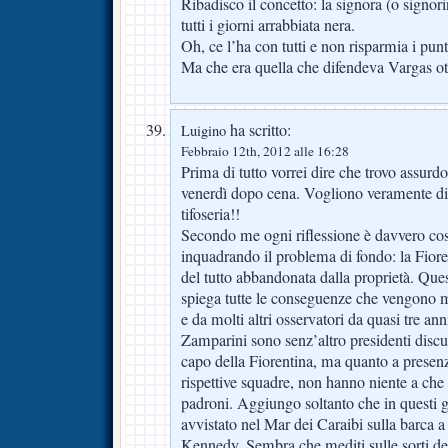
Ribadisco il concetto: la signora (o signori
tutti i giorni arrabbiata nera.
Oh, ce l’ha con tutti e non risparmia i punt
Ma che era quella che difendeva Vargas ot
ha scritto:
Luigino
Febbraio 12th, 2012 alle 16:28
Prima di tutto vorrei dire che trovo assurd
venerdì dopo cena. Vogliono veramente dis
tifoseria!!
Secondo me ogni riflessione è davvero cost
inquadrando il problema di fondo: la Fiore
del tutto abbandonata dalla proprietà. Que
spiega tutte le conseguenze che vengono 
e da molti altri osservatori da quasi tre ann
Zamparini sono senz’altro presidenti discuti
capo della Fiorentina, ma quanto a presenz
rispettive squadre, non hanno niente a che 
padroni. Aggiungo soltanto che in questi 
avvistato nel Mar dei Caraibi sulla barca 
Kennedy. Sembra che mediti sulle sorti dell