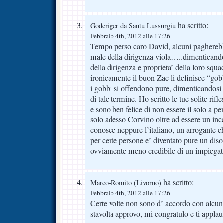
ha scritto:
Goderiger da Santu Lussurgiu
Febbraio 4th, 2012 alle 17:26
Tempo perso caro David, alcuni pagherebbe
male della dirigenza viola…..dimenticandos
della dirigenza e proprieta’ della loro squ
ironicamente il buon Zac li definisce “gob
i gobbi si offendono pure, dimenticandosi 
di tale termine. Ho scritto le tue solite rif
e sono ben felice di non essere il solo a p
solo adesso Corvino oltre ad essere un in
conosce neppure l’italiano, un arrogante 
per certe persone e’ diventato pure un dis
ovviamente meno credibile di un impiegato
ha scritto:
Marco-Romito (Livorno)
Febbraio 4th, 2012 alle 17:26
Certe volte non sono d’ accordo con alcun
stavolta approvo, mi congratulo e ti appla