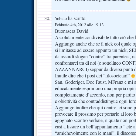
ha scritto:
'mbuto
Febbraio 4th, 2012 alle 19:13
Buonasera David.
Assolutamente condivisibile tutto ciò che h
Aggiungo anche che se il nick col quale og
si limitasse ad essere appunto un ni
da assurdi slogan “contro” tra parentesi, n
confrontarci tra di noi (e sottolineo 
AZZANNARCI) seppur da diversi punti di
Inutile dire che i post dei “filosocietari”
San, Goderiger, Doc Faust, MFranz e mi sc
educatamente esprimono una propria opin
completamente d’accordo, non per partito 
e obiettività che contraddistingue ogni lo
Aggiungo inoltre che qui dentro, ci sono 
provocare il prossimo per portarlo al loro b
agognato scontro verbale, il quale non porta
casi a fissare un bell’appuntamento “tete a
“amichevolmente con le mani”, il discorso 