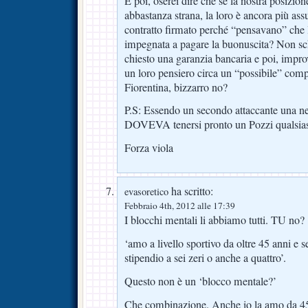
E poi, oserei dire che se la nostra posizion
abbastanza strana, la loro è ancora più as
contratto firmato perché “pensavano” che l
impegnata a pagare la buonuscita? Non 
chiesto una garanzia bancaria e poi, impro
un loro pensiero circa un “possibile” com
Fiorentina, bizzarro no?
P.S: Essendo un secondo attaccante una ne
DOVEVA tenersi pronto un Pozzi qualsiasi
Forza viola
ha scritto:
evasoretico
Febbraio 4th, 2012 alle 17:39
I blocchi mentali li abbiamo tutti. TU no?
‘amo a livello sportivo da oltre 45 anni e s
stipendio a sei zeri o anche a quattro’.
Questo non è un ‘blocco mentale?’
Che combinazione. Anche io la amo da 45 