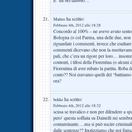
E’ un bel dubbio…
ha scritto:
Matteo
Febbraio 4th, 2012 alle 18:28
Concordo al 100% – ne avevo avuto sentore
Bologna (o col Parma, una delle due, non 
riguardate i commenti, invece che esultare d
commenti dicevano che non la meritavam
pali, che c’era un rigore per loro… insom
contenti, i tifosi della Fiorentina (o alcuni
Fiorentina di aver rubato la partita. Roba d
conto?? Noi eravamo quelli del “battiamo 
ora?
ha scritto:
bekke
Febbraio 4th, 2012 alle 18:32
scusa se travalico e non per difendere a sp
pero’ questa soffiata su Dainelli mi sembr
contaminante….ma si può uscire criminali 
dalle sentenze?? Ipotizziamo che poi finisc