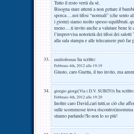
Tutto il resto verrà da sè.
Bisogna stare attenti a non gettare il bam
sporca….noi tifosi “normali” (che sento allo
i giorni) siamo molto spesso equilibrati..qu
meno….ti invito anche a valutare bene le c
l’improvvisa notorietà dei tifosi dei salot
alla sala stampa e alle telecamere può far 
ha scritto:
emiliofirenze
Febbraio 4th, 2012 alle 19:19
Giusto, caro Guetta, il tuo invito, ma amme
ha scritto
giorgio giorgi(Via i D.V. SUBITO)
Febbraio 4th, 2012 alle 19:20
Inoltre caro David,cari tutti,se ciò che affer
sulle scommesse trova riscontro(insomma s
stiamo parlando?Io non lo so più!