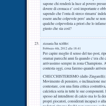
sapone chi renderà la luce al povero pres
dovere di cronaca e’ così importante e obb
sapendo che l’onta di sterco rimarra’ indel
essere anche colpevole pero’ anche se non 
qualche colpevolista a priori che lo infamer
giusto che sia così?
ha scritto:
zizzania
Febbraio 4th, 2012 alle 18:41
Per capire meglio il senso del tuo post, ri
oramai parecchi anni fa quando c’era chi c
arrivassimo sempre in zona Champions. Al
contesta oggi, cosa faremo quando arrive
CHECCHISTERISMO (dallo Zingarelli):
Movimento di pensiero, o inclinazione ment
contestare, con una finta critica costruttiva
calcistica seria in tutte le sue componenti. 
spesso ad intenditore di calcio ma lo fa d
propri giocatori, considerati incapaci o all
pedatori,almeno finchè non vengono ceduti