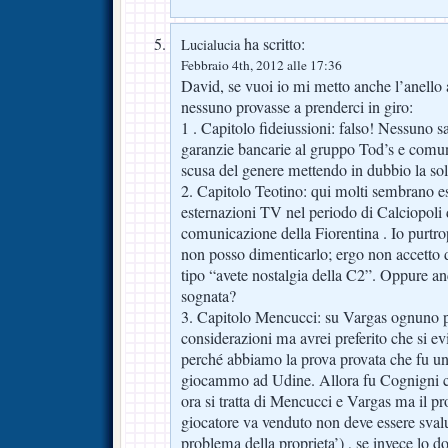
ha scritto:
Lucialucia
Febbraio 4th, 2012 alle 17:36
David, se vuoi io mi metto anche l’anello 
nessuno provasse a prenderci in giro:
1 . Capitolo fideiussioni: falso! Nessuno 
garanzie bancarie al gruppo Tod’s e comun
scusa del genere mettendo in dubbio la sol
2. Capitolo Teotino: qui molti sembrano es
esternazioni TV nel periodo di Calciopoli d
comunicazione della Fiorentina . Io purt
non posso dimenticarlo; ergo non accetto d
tipo “avete nostalgia della C2”. Oppure a
sognata?
3. Capitolo Mencucci: su Vargas ognuno p
considerazioni ma avrei preferito che si evi
perché abbiamo la prova provata che fu un 
giocammo ad Udine. Allora fu Cognigni c
ora si tratta di Mencucci e Vargas ma il pr
giocatore va venduto non deve essere svalu
problema della proprieta’) , se invece lo