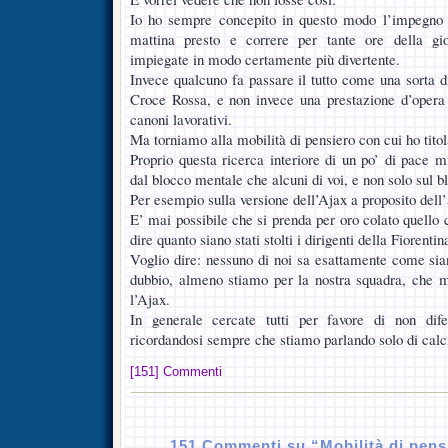
Io ho sempre concepito in questo modo l’impegno q
mattina presto e correre per tante ore della gi
impiegate in modo certamente più divertente.
Invece qualcuno fa passare il tutto come una sorta di 
Croce Rossa, e non invece una prestazione d’opera 
canoni lavorativi.
Ma torniamo alla mobilità di pensiero con cui ho titola
Proprio questa ricerca interiore di un po’ di pace m
dal blocco mentale che alcuni di voi, e non solo sul 
Per esempio sulla versione dell’Ajax a proposito dell’
E’ mai possibile che si prenda per oro colato quello 
dire quanto siano stati stolti i dirigenti della Fiorentin
Voglio dire: nessuno di noi sa esattamente come sian
dubbio, almeno stiamo per la nostra squadra, che m
l’Ajax.
In generale cercate tutti per favore di non difen
ricordandosi sempre che stiamo parlando solo di calc
[151] Commenti
151 Commenti su “Mobilità di pens