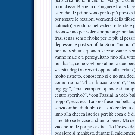
fuoriclasse. Bisogna distinguere fra le fals
isteriche, le prime sono per lo più provocato
per testare le reazioni veementi della tifose
cotonato) e godono nel vedersi offendere 
riconoscono per voler sempre argomentare 
frasi senza senso rivolte per lo più al pess
depressione post sconfitta. Sono “animali”
non ne vedi una quando le cose vanno ben
vanno male e ti perseguitano fino alla vitt
non basta, ce ne vogliono almeno due perc
scarsità degli avversari oppure alla fortun
molto ristretto, conoscono sì e no una decina
comuni sono “c’ha i’ braccino corto”, “biso
ingaggi”, “ma i campioni quando si comp
centro sportivo?”, “con Pazzini la vedo b
troppo”, ecc. ecc. La loro frase più bella, 
senza ombra di dubbio è: “sarò contento di
inno alla checca isterica perchè cosa c’è di
smentito se le cose andranno bene? Ma cer
vadano male per poter dire: “Io l’avevo de
peggiore si manifesta durante il calciomerc