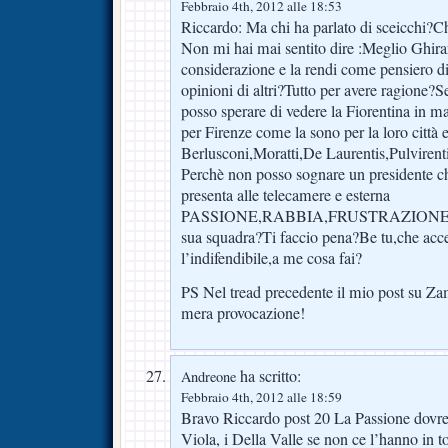
Febbraio 4th, 2012 alle 18:53
Riccardo: Ma chi ha parlato di sceicchi?C
Non mi hai mai sentito dire :Meglio Ghir
considerazione e la rendi come pensiero di
opinioni di altri?Tutto per avere ragione?S
posso sperare di vedere la Fiorentina in 
per Firenze come la sono per la loro città 
Berlusconi,Moratti,De Laurentis,Pulvirent
Perchè non posso sognare un presidente che 
presenta alle telecamere e esterna
PASSIONE,RABBIA,FRUSTRAZIONE,GIOI
sua squadra?Ti faccio pena?Be tu,che acce
l’indifendibile,a me cosa fai?
PS Nel tread precedente il mio post su Zam
mera provocazione!
ha scritto:
Andreone
Febbraio 4th, 2012 alle 18:59
Bravo Riccardo post 20 La Passione dovre
Viola, i Della Valle se non ce l’hanno in 