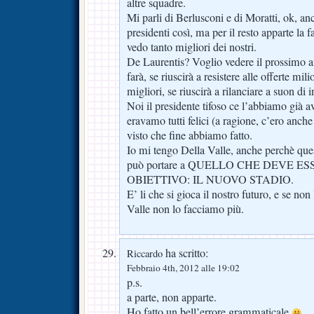
altre squadre.
Mi parli di Berlusconi e di Moratti, ok, a
presidenti così, ma per il resto apparte la
vedo tanto migliori dei nostri.
De Laurentis? Voglio vedere il prossimo
farà, se riuscirà a resistere alle offerte mil
migliori, se riuscirà a rilanciare a suon di 
Noi il presidente tifoso ce l’abbiamo già av
eravamo tutti felici (a ragione, c’ero anche
visto che fine abbiamo fatto.
Io mi tengo Della Valle, anche perchè ques
può portare a QUELLO CHE DEVE E
OBIETTIVO: IL NUOVO STADIO.
E’ li che si gioca il nostro futuro, e se no
Valle non lo facciamo più.
ha scritto:
Riccardo
Febbraio 4th, 2012 alle 19:02
p.s.
a parte, non apparte.
Ho fatto un bell’errore grammaticale