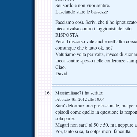
Sei sordo e non vuoi sentire.
Lasciando stare le bassezze
Facciamo così. Scrivi che ti ho ipnotizzato
bieca rivalsa contro i loggionisti del sito.
RISPOSTA
Però il discorso vale anche nell’altra cors
comunque che è tutto ok, no?
Valutiamo volta per volta, invece di suonare
tocca sentire spesso nelle conferenze stam
Ciao,
David
ha scritto:
Massimiliano71
Febbraio 4th, 2012 alle 18:04
Sara’ deformazione professionale, ma pe
episodi come quello in questione la respons
sola parte.
Magari non sara’ al 50 e 50, ma neppure a
Poi, tanto si sa, la colpa mori’ fanciulla.