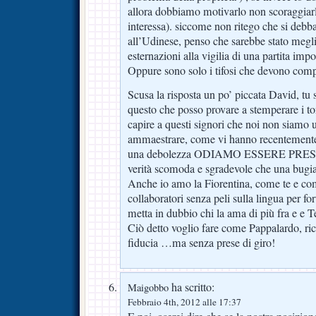
allora dobbiamo motivarlo non scoraggiarl
interessa). siccome non ritego che si debb
all’Udinese, penso che sarebbe stato megli
esternazioni alla vigilia di una partita impo
Oppure sono solo i tifosi che devono comp
Scusa la risposta un po’ piccata David, tu 
questo che posso provare a stemperare i ton
capire a questi signori che noi non siamo 
ammaestrare, come vi hanno recentemente
una debolezza ODIAMO ESSERE PRESI 
verità scomoda e sgradevole che una bugi
Anche io amo la Fiorentina, come te e come
collaboratori senza peli sulla lingua per f
metta in dubbio chi la ama di più fra e e T
Ciò detto voglio fare come Pappalardo, r
fiducia …ma senza prese di giro!
ha scritto:
Maigobbo
Febbraio 4th, 2012 alle 17:37