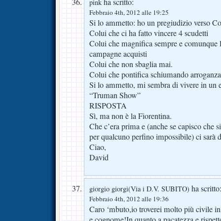
ha scritto:
pink
Febbraio 4th, 2012 alle 19:25
Si lo ammetto: ho un pregiudizio verso Co
Colui che ci ha fatto vincere 4 scudetti
Colui che magnifica sempre e comunque l
campagne acquisti
Colui che non sbaglia mai.
Colui che pontifica schiumando arroganz
Si lo ammetto, mi sembra di vivere in un 
“Truman Show”
RISPOSTA
Sì, ma non è la Fiorentina.
Che c’era prima e (anche se capisco che si
per qualcuno perfino impossibile) ci sarà 
Ciao,
David
ha scritto
giorgio giorgi(Via i D.V. SUBITO)
Febbraio 4th, 2012 alle 19:36
Caro ‘mbuto,io troverei molto più civile in
e cognome!In quanto a pacatezza e rispetto 