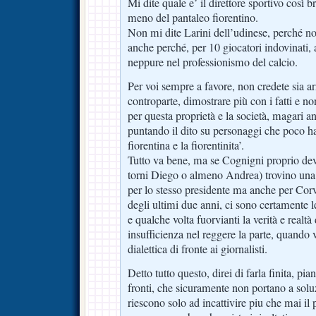
Mi dite quale e’ il direttore sportivo così b
meno del pantaleo fiorentino.
Non mi dite Larini dell’udinese, perché no
anche perché, per 10 giocatori indovinati
neppure nel professionismo del calcio.
Per voi sempre a favore, non credete sia arr
controparte, dimostrare più con i fatti e no
per questa proprietà e la società, magari a
puntando il dito su personaggi che poco h
fiorentina e la fiorentinita’.
Tutto va bene, ma se Cognigni proprio deve
torni Diego o almeno Andrea) trovino una p
per lo stesso presidente ma anche per Corvi
degli ultimi due anni, ci sono certamente l
e qualche volta fuorvianti la verità e realtà d
insufficienza nel reggere la parte, quando 
dialettica di fronte ai giornalisti.
Detto tutto questo, direi di farla finita, pi
fronti, che sicuramente non portano a solu
riescono solo ad incattivire piu che mai il