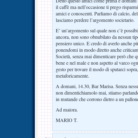
Detto questo amici come prima e domani
il caffè ma nell’occasione ti prego risparmi
amici e conoscenti. Parliamo di calcio, del
lasciamo perdere l’argomento societario.
E’ un’argomento sul quale non c’è possibil
ancora, non sono obnubilato da nessun tip
pensiero unico. E credo di averlo anche pi
ponendomi in modo diretto anche criticame
Società, senza mai dimenticare però che qu
bene e nel male e non aspetto al varco ogn
gesto per trovare il modo di sputarci sopr
metaforicamente.
A domani, 14.30, Bar Marisa. Senza nessu
non dimentichiamolo mai, stiamo parlando
in mutande che corrono dietro a un pallon
Ad maiora.
MARIO T.