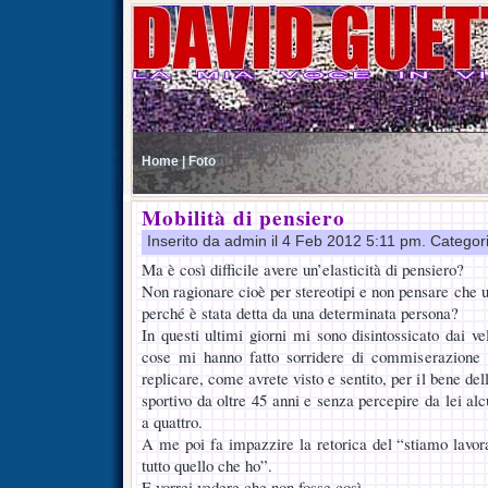
Home |
Foto
Mobilità di pensiero
Inserito da admin il 4 Feb 2012 5:11 pm. Categor
Ma è così difficile avere un’elasticità di pensiero?
Non ragionare cioè per stereotipi e non pensare che 
perché è stata detta da una determinata persona?
In questi ultimi giorni mi sono disintossicato dai ve
cose mi hanno fatto sorridere di commiserazione
replicare, come avrete visto e sentito, per il bene del
sportivo da oltre 45 anni e senza percepire da lei alc
a quattro.
A me poi fa impazzire la retorica del “stiamo lavor
tutto quello che ho”.
E vorrei vedere che non fosse così.