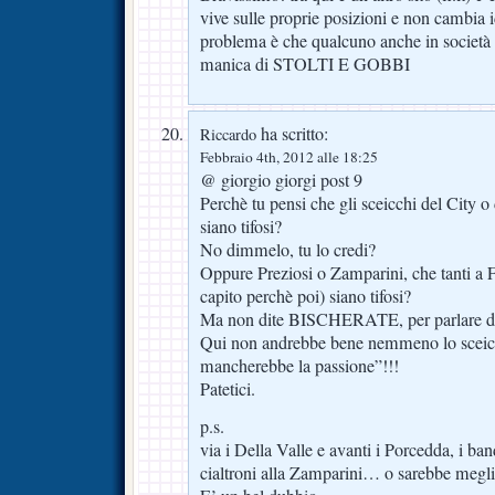
vive sulle proprie posizioni e non cambia id
problema è che qualcuno anche in società 
manica di STOLTI E GOBBI
ha scritto:
Riccardo
Febbraio 4th, 2012 alle 18:25
@ giorgio giorgi post 9
Perchè tu pensi che gli sceicchi del City 
siano tifosi?
No dimmelo, tu lo credi?
Oppure Preziosi o Zamparini, che tanti a F
capito perchè poi) siano tifosi?
Ma non dite BISCHERATE, per parlare da 
Qui non andrebbe bene nemmeno lo sceicco
mancherebbe la passione”!!!
Patetici.
p.s.
via i Della Valle e avanti i Porcedda, i band
cialtroni alla Zamparini… o sarebbe megl