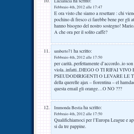
ha scritto:
Lucialucia
Febbraio 4th, 2012 alle 17:47
E ora visto che siamo a resettare : chi vie
pochino di fresco ci farebbe bene per gli att
hanno bisogno del nostro sostegno! Mario,
A che ora per il solito caffè?
ha scritto:
umberto71
Febbraio 4th, 2012 alle 17:50
per carità..perfettamente d’accordo..io son
viola..infatti..DIEGO O TI RIFAI VI
PSEUDODIRIGENTI O LEVARE LE TEN
della querelle ajax – fiorentina – el hamd
questa email gli orange…O NO ???
ha scritto:
Immonda Bestia
Febbraio 4th, 2012 alle 17:50
Qualifichiamoci per l’Europa League e app
si da tre pappine.