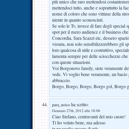
più unico che raro mettendosi costantemen
mettendoci tutto, anche e soprattutto la facc
nome di coloro che sono vittime della str
niente in quanto sconosciuti.
Se solo le Tv, invece di fare degli special 
spot per il mero audience e il business che 
Concordia, Sara Scazzi etc, dessero spazio a
vissuta, non solo sensibilizzerebbero gli s
loro qualcosa di utile e costruttivo, specia
lamenta sempre per delle sciocchezze che 
con queste situazioni.
Voi Borgonovo family, siete veramente del
vede. Vi voglio bene veramente, un bacio 
abbraccio.
Borgo, Borgo, Borgo, Borgo gol, Borgo g
ha scritto:
para_noico
Gennaio 27th, 2012 alle 18:06
Ciao Stefano, centravanti del mio cuore!
Ti ho voluto bene, ma adesso
te ne voglio ancora di più.