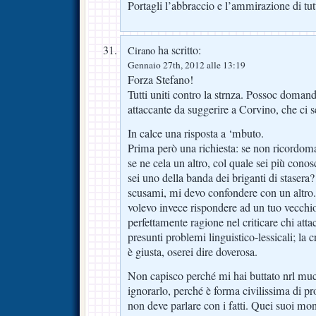
Portagli l’abbraccio e l’ammirazione di tutt
ha scritto:
Cirano
Gennaio 27th, 2012 alle 13:19
Forza Stefano!
Tutti uniti contro la strnza. Possoc doman
attaccante da suggerire a Corvino, che ci 
In calce una risposta a ‘mbuto.
Prima però una richiesta: se non ricordoma
se ne cela un altro, col quale sei più cono
sei uno della banda dei briganti di stasera?
scusami, mi devo confondere con un altro
volevo invece rispondere ad un tuo vecchio
perfettamente ragione nel criticare chi att
presunti problemi linguistico-lessicali; la c
è giusta, oserei dire doverosa.
Non capisco perché mi hai buttato nrl muc
ignorarlo, perché è forma civilissima di pro
non deve parlare con i fatti. Quei suoi m