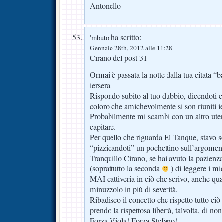
Antonello
ha scritto:
'mbuto
Gennaio 28th, 2012 alle 11:28
Cirano del post 31
Ormai è passata la notte dalla tua citata “
iersera.
Rispondo subito al tuo dubbio, dicendoti c
coloro che amichevolmente si son riuniti ie
Probabilmente mi scambi con un altro ute
capitare.
Per quello che riguarda El Tanque, stavo 
“pizzicandoti” un pochettino sull’argomen
Tranquillo Cirano, se hai avuto la pazienz
(soprattutto la seconda
) di leggere i mi
MAI cattiveria in ciò che scrivo, anche qu
minuzzolo in più di severità.
Ribadisco il concetto che rispetto tutto ciò
prendo la rispettosa libertà, talvolta, di no
Forza Viola! Forza Stefano!