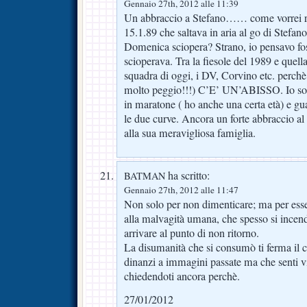
Gennaio 27th, 2012 alle 11:39
Un abbraccio a Stefano…… come vorrei riv
15.1.89 che saltava in aria al go di Stefano
Domenica sciopera? Strano, io pensavo fo
scioperava. Tra la fiesole del 1989 e quella
squadra di oggi, i DV, Corvino etc. perchè
molto peggio!!!) C’E’ UN’ABISSO. Io son
in maratone ( ho anche una certa età) e g
le due curve. Ancora un forte abbraccio a
alla sua meravigliosa famiglia.
ha scritto:
BATMAN
Gennaio 27th, 2012 alle 11:47
Non solo per non dimenticare; ma per esse
alla malvagità umana, che spesso si incend
arrivare al punto di non ritorno.
La disumanità che si consumò ti ferma il c
dinanzi a immagini passate ma che senti vi
chiedendoti ancora perchè.
27/01/2012