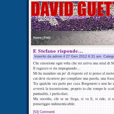
Home |
Foto
E Stefano risponde…
Inserito da admin il 27 Gen 2012 6:31 am. Categ
Che emozione ogni volta che mi arriva una mial di S
Il ragazzo si sta impegnando…
Mi ha mandato un po’ di risposte ed io penso al met
cui deve ricorrere per compilare una parola, una fras
Tra qualche ora parto per casa Borgonovo e non ho a
avverrà la trasmissione, proprio io che rompo le scato
puntualità, i particolari.
Ma stavolta, chi se ne frega, si va lì, si ride, si
pomeriggio indimenticabile.
[53] Commenti