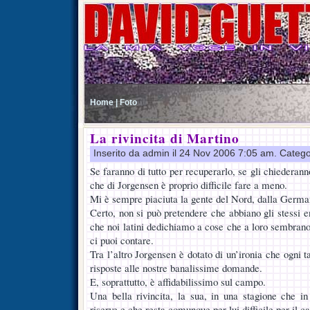
Home |
Foto
La rivincita di Martino
Inserito da admin il 24 Nov 2006 7:05 am. Catego
Se faranno di tutto per recuperarlo, se gli chiederanno
che di Jorgensen è proprio difficile fare a meno.
Mi è sempre piaciuta la gente del Nord, dalla German
Certo, non si può pretendere che abbiano gli stessi 
che noi latini dedichiamo a cose che a loro sembrano f
ci puoi contare.
Tra l’altro Jorgensen è dotato di un’ironia che ogni ta
risposte alle nostre banalissime domande.
E, soprattutto, è affidabilissimo sul campo.
Una bella rivincita, la sua, in una stagione che i
riserve e che resta comunque per lui difficile per il c