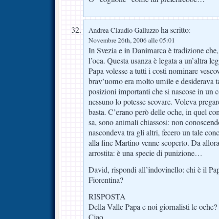
ha scritto:
Andrea Claudio Galluzzo
Novembre 26th, 2006 alle 05:01
In Svezia e in Danimarca è tradizione che
l’oca. Questa usanza è legata a un’altra le
Papa volesse a tutti i costi nominare vesco
brav’uomo era molto umile e desiderava 
posizioni importanti che si nascose in un
nessuno lo potesse scovare. Voleva pregar
basta. C’erano però delle oche, in quel co
sa, sono animali chiassosi: non conoscen
nascondeva tra gli altri, fecero un tale co
alla fine Martino venne scoperto. Da allor
arrostita: è una specie di punizione…
David, rispondi all’indovinello: chi è il Pa
Fiorentina?
RISPOSTA
Della Valle Papa e noi giornalisti le oche?
Ciao,