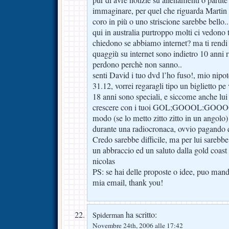
immaginare, per quel che riguarda Martin t
coro in più o uno striscione sarebbe bello..
qui in australia purtroppo molti ci vedono
chiedono se abbiamo internet? ma ti rendi
quaggiù su internet sono indietro 10 anni 
perdono perchè non sanno..
senti David i tuo dvd l’ho fuso!, mio nipot
31.12, vorrei regaragli tipo un biglietto pe 
18 anni sono speciali, e siccome anche lui 
crescere con i tuoi GOL;GOOOL:GOOOO
modo (se lo metto zitto zitto in un angolo) 
durante una radiocronaca, ovvio pagando q
Credo sarebbe difficile, ma per lui sarebbe
un abbraccio ed un saluto dalla gold coast
nicolas
PS: se hai delle proposte o idee, puo man
mia email, thank you!
ha scritto:
Spiderman
Novembre 24th, 2006 alle 17:42