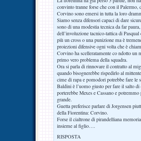
La fioretnina ha già perso 5 partite, non
convinto tranne forse che con il Palermo, do
Corvino sono emersi in tutta la loro dramm
Siamo senza difensori capaci di dare sicur
sono di una modestia tecnica da far paura,
dell’involuzione tacnico-tattica di Pasqua
più un cross o una punizione ma è tremen
proiezioni difensive ogni volta che è chiam
Corvino ha scelleratamente co ndotto un me
primo vero problema della squadra.
Ora si parla di rinnovare il contratto al mi
quando bisognerebbe rispedirlo al mittente
cime di rapa e pomodori potrebbe fare le su
Baldini è l’uomo giusto per fare il salto di
porterebbe Mexes e Cassano e potremmo p
grande.
Guetta preferisce parlare di Jorgensen piu
della Fiorentina: Corvino.
Forse il cialtrone di pirandelliana memoria
insieme al figlio….
RISPOSTA