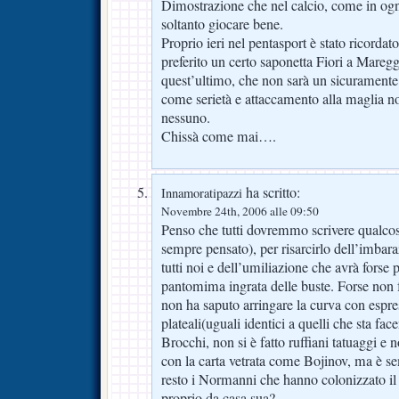
Dimostrazione che nel calcio, come in ogni
soltanto giocare bene.
Proprio ieri nel pentasport è stato ricorda
preferito un certo saponetta Fiori a Maregg
quest’ultimo, che non sarà un sicuramen
come serietà e attaccamento alla maglia no
nessuno.
Chissà come mai….
ha scritto:
Innamoratipazzi
Novembre 24th, 2006 alle 09:50
Penso che tutti dovremmo scrivere qualcos
sempre pensato), per risarcirlo dell’imba
tutti noi e dell’umiliazione che avrà forse 
pantomima ingrata delle buste. Forse non
non ha saputo arringare la curva con espres
plateali(uguali identici a quelli che sta f
Brocchi, non si è fatto ruffiani tatuaggi e no
con la carta vetrata come Bojinov, ma è s
resto i Normanni che hanno colonizzato il
proprio da casa sua?