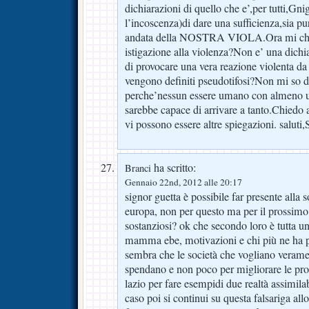
dichiarazioni di quello che e’,per tutti,Gn
l’incoscenza)di dare una sufficienza,sia pur
andata della NOSTRA VIOLA.Ora mi chi
istigazione alla violenza?Non e’ una dichia
di provocare una vera reazione violenta da 
vengono definiti pseudotifosi?Non mi so d
perche’nessun essere umano con almeno u
sarebbe capace di arrivare a tanto.Chiedo a
vi possono essere altre spiegazioni. saluti
ha scritto:
Branci
Gennaio 22nd, 2012 alle 20:17
signor guetta è possibile far presente alla s
europa, non per questo ma per il prossimo
sostanziosi? ok che secondo loro è tutta un
mamma ebe, motivazioni e chi più ne ha p
sembra che le società che vogliano verame
spendano e non poco per migliorare le prop
lazio per fare esempidi due realtà assimilabi
caso poi si continui su questa falsariga all