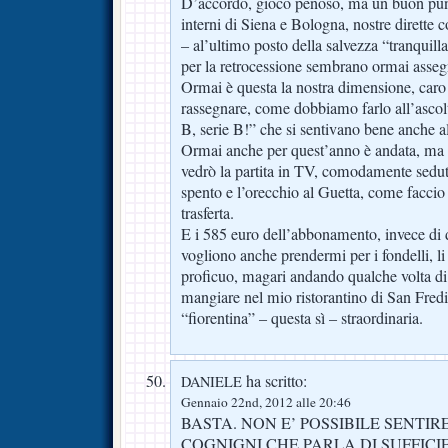
D’accordo, gioco penoso, ma un buon punt
interni di Siena e Bologna, nostre dirette 
– al’ultimo posto della salvezza “tranquill
per la retrocessione sembrano ormai asseg
Ormai è questa la nostra dimensione, car
rassegnare, come dobbiamo farlo all’ascolt
B, serie B!” che si sentivano bene anche a
Ormai anche per quest’anno è andata, ma 
vedrò la partita in TV, comodamente sedut
spento e l’orecchio al Guetta, come faccio o
trasferta.
E i 585 euro dell’abbonamento, invece di d
vogliono anche prendermi per i fondelli, 
proficuo, magari andando qualche volta d
mangiare nel mio ristorantino di San Fred
“fiorentina” – questa sì – straordinaria.
ha scritto:
DANIELE
Gennaio 22nd, 2012 alle 20:46
BASTA. NON E’ POSSIBILE SENTI
COGNIGNI CHE PARLA DI SUFFIC