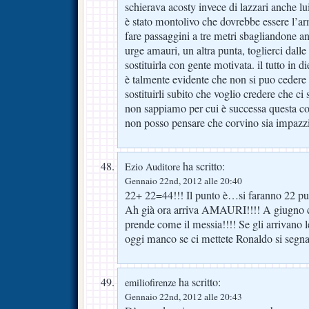
schierava acosty invece di lazzari anche lui 
è stato montolivo che dovrebbe essere l’arm
fare passaggini a tre metri sbagliandone an
urge amauri, un altra punta, toglierci dalle
sostituirla con gente motivata. il tutto in die
è talmente evidente che non si puo cedere 
sostituirli subito che voglio credere che ci
non sappiamo per cui è successa questa co
non posso pensare che corvino sia impazzi
ha scritto:
Ezio Auditore
Gennaio 22nd, 2012 alle 20:40
22+ 22=44!!! Il punto è…si faranno 22 punt
Ah già ora arriva AMAURI!!!! A giugno ci 
prende come il messia!!!! Se gli arrivano l
oggi manco se ci mettete Ronaldo si segna
ha scritto:
emiliofirenze
Gennaio 22nd, 2012 alle 20:43