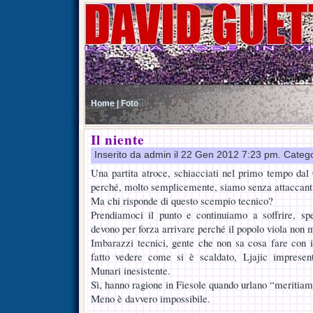
Home |
Foto
Il niente
Inserito da admin il 22 Gen 2012 7:23 pm. Categ
Una partita atroce, schiacciati nel primo tempo dal 
perché, molto semplicemente, siamo senza attaccant
Ma chi risponde di questo scempio tecnico?
Prendiamoci il punto e continuiamo a soffrire, sp
devono per forza arrivare perché il popolo viola non m
Imbarazzi tecnici, gente che non sa cosa fare con i
fatto vedere come si è scaldato, Ljajic impresent
Munari inesistente.
Sì, hanno ragione in Fiesole quando urlano “meritiam
Meno è davvero impossibile.