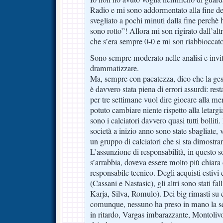
Radio e mi sono addormentato alla fine d
svegliato a pochi minuti dalla fine perchè 
sono rotto”! Allora mi son rigirato dall’alt
che s’era sempre 0-0 e mi son riabbioccato
Sono sempre moderato nelle analisi e inv
drammatizzare.
Ma, sempre con pacatezza, dico che la gest
è davvero stata piena di errori assurdi: rest
per tre settimane vuol dire giocare alla m
potuto cambiare niente rispetto alla letarg
sono i calciatori davvero quasi tutti bolliti.
società a inizio anno sono state sbagliate,
un gruppo di calciatori che si sta dimostra
L’assunzione di responsabilità, in questo 
s’arrabbia, doveva essere molto più chiara 
responsabile tecnico. Degli acquisti estivi c
(Cassani e Nastasic), gli altri sono stati fa
Karja, Silva, Romulo). Dei big rimasti su c
comunque, nessuno ha preso in mano la s
in ritardo, Vargas imbarazzante, Montolivo