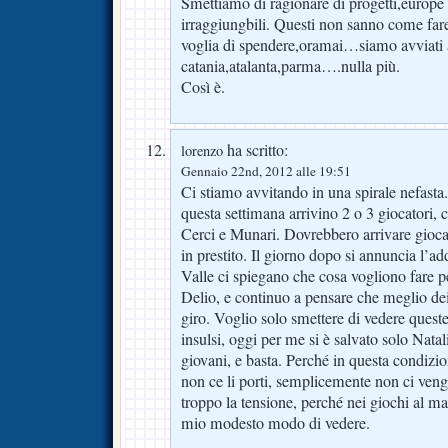
Smettiamo di ragionare di progetti,europe 
irraggiungbili. Questi non sanno come far
voglia di spendere,oramai…siamo avviati a
catania,atalanta,parma….nulla più.
Così è.
ha scritto:
lorenzo
Gennaio 22nd, 2012 alle 19:51
Ci stiamo avvitando in una spirale nefast
questa settimana arrivino 2 o 3 giocatori,
Cerci e Munari. Dovrebbero arrivare giocat
in prestito. Il giorno dopo si annuncia l’ad
Valle ci spiegano che cosa vogliono fare pe
Delio, e continuo a pensare che meglio de
giro. Voglio solo smettere di vedere queste
insulsi, oggi per me si è salvato solo Natali
giovani, e basta. Perché in questa condizio
non ce li porti, semplicemente non ci veng
troppo la tensione, perché nei giochi al mas
mio modesto modo di vedere.