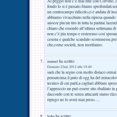
Al peggio non c’é mai fine con Corvino, 
fondo lo si é passato.Siamo sprofondati:se
un centrocampo ridicolo,ci é andata di lu
abbiamo vivacchiato nella ripresa quando u
anocor piu:un tiro in tutta la partita( lazzar
chiaro che essendo all’ultima settimana di
non c’é piu tempo e resteremo cosi speran
cesena e qualche scandalo scommesse,per r
che,come società, non meritiamo.
ha scritto:
manuel
Gennaio 22nd, 2012 alle 19:40
sarà che la seguo con molto distaco ormai
pensato)ma il pnto di ogg ha del miracolo
tecnico di cui parli,a cagliari abbiam speso
l’approccio nn può essere stto sbaliiato in p
daccordo con te senza attacanti siamo riico
ripiego no lo avrei mai preso….
ha scritto:
bobo