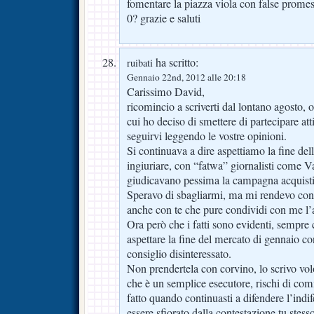
fomentare la piazza viola con false promes
0? grazie e saluti
ha scritto:
ruibati
Gennaio 22nd, 2012 alle 20:18
Carissimo David,
ricomincio a scriverti dal lontano agosto, 
cui ho deciso di smettere di partecipare at
seguirvi leggendo le vostre opinioni.
Si continuava a dire aspettiamo la fine de
ingiuriare, con “fatwa” giornalisti come Va
giudicavano pessima la campagna acquisti
Speravo di sbagliarmi, ma mi rendevo con
anche con te che pure condividi con me l’
Ora però che i fatti sono evidenti, sempre
aspettare la fine del mercato di gennaio co
consiglio disinteressato.
Non prendertela con corvino, lo scrivo v
che è un semplice esecutore, rischi di com
fatto quando continuasti a difendere l’ind
essere sfiorato dalla contestazione tu stess