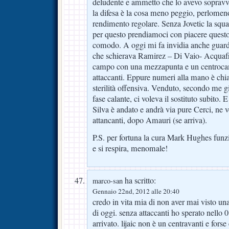
deludente e ammetto che lo avevo sopravva
la difesa è la cosa meno peggio, perlomen
rendimento regolare. Senza Jovetic la squ
per questo prendiamoci con piacere quest
comodo. A oggi mi fa invidia anche guard
che schierava Ramirez – Di Vaio- Acquafr
campo con una mezzapunta e un centrocam
attaccanti. Eppure numeri alla mano è chia
sterilità offensiva. Venduto, secondo me g
fase calante, ci voleva il sostituto subito.
Silva è andato e andrà via pure Cerci, ne 
attancanti, dopo Amauri (se arriva).
P.S. per fortuna la cura Mark Hughes funz
e si respira, menomale!
ha scritto:
marco-san
Gennaio 22nd, 2012 alle 20:40
credo in vita mia di non aver mai visto una 
di oggi. senza attaccanti ho sperato nello 0
arrivato. lijaic non è un centravanti e forse