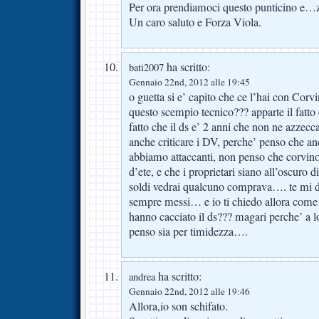
Per ora prendiamoci questo punticino e…zi
Un caro saluto e Forza Viola.
ha scritto:
bati2007
Gennaio 22nd, 2012 alle 19:45
o guetta si e’ capito che ce l’hai con Cor
questo scempio tecnico??? apparte il fatto
fatto che il ds e’ 2 anni che non ne azzecc
anche criticare i DV, perche’ penso che a
abbiamo attaccanti, non penso che corvino 
d’ete, e che i proprietari siano all’oscuro 
soldi vedrai qualcuno comprava…. te mi dir
sempre messi… e io ti chiedo allora come m
hanno cacciato il ds??? magari perche’ a l
penso sia per timidezza….
ha scritto:
andrea
Gennaio 22nd, 2012 alle 19:46
Allora,io son schifato.