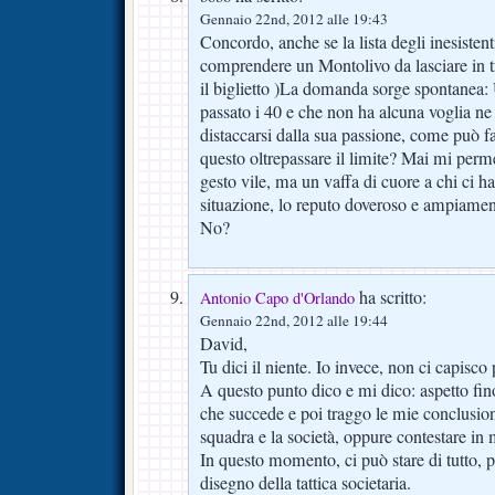
Gennaio 22nd, 2012 alle 19:43
Concordo, anche se la lista degli inesiste
comprendere un Montolivo da lasciare in t
il biglietto )La domanda sorge spontanea:
passato i 40 e che non ha alcuna voglia ne d
distaccarsi dalla sua passione, come può fa
questo oltrepassare il limite? Mai mi perm
gesto vile, ma un vaffa di cuore a chi ci h
situazione, lo reputo doveroso e ampiament
No?
ha scritto:
Antonio Capo d'Orlando
Gennaio 22nd, 2012 alle 19:44
David,
Tu dici il niente. Io invece, non ci capisco 
A questo punto dico e mi dico: aspetto fin
che succede e poi traggo le mie conclusion
squadra e la società, oppure contestare in
In questo momento, ci può stare di tutto, po
disegno della tattica societaria.