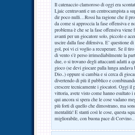
Il catenaccio clamoroso di oggi era scont
Ljaic centravanti e un centrocampista a s
dir poco nulli…Rossi ha ragione che il pr
da come si approccia la fase offensiva e non
problema è che se la fase offensiva viene f
avanti per un giocatore solo, piccolo e ac
uscire dalla fase difensiva. E’ questione 
gol, poi vi ci voglio a recuperare. Se il tir
di vento s’è perso irrimediabilmente la part
due, o si trovano degli attaccanti adatti a
gioco (se devi giocare palla lunga andava
Dio..) oppure si cambia e si cerca di giocar
divertendo di più il pubblico e combinand
crescere tecnicamente i giocatori. Oggi il 
vittoria, avete visto come hanno esultato i n
qui ancora si spera che le cose vadano meg
più forti di quello che dimostrano, ma sono
mentalità! E stanti così le cose, questa squ
migliorabile, con buona pace di Corvino