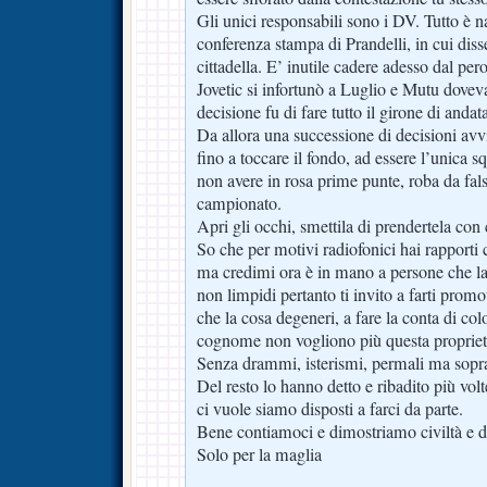
Gli unici responsabili sono i DV. Tutto è 
conferenza stampa di Prandelli, in cui diss
cittadella. E’ inutile cadere adesso dal pero
Jovetic si infortunò a Luglio e Mutu dovev
decisione fu di fare tutto il girone di andat
Da allora una successione di decisioni avvi
fino a toccare il fondo, ad essere l’unica s
non avere in rosa prime punte, roba da falsa
campionato.
Apri gli occhi, smettila di prendertela con
So che per motivi radiofonici hai rapporti 
ma credimi ora è in mano a persone che la
non limpidi pertanto ti invito a farti prom
che la cosa degeneri, a fare la conta di c
cognome non vogliono più questa propriet
Senza drammi, isterismi, permali ma soprat
Del resto lo hanno detto e ribadito più volte
ci vuole siamo disposti a farci da parte.
Bene contiamoci e dimostriamo civiltà e d
Solo per la maglia