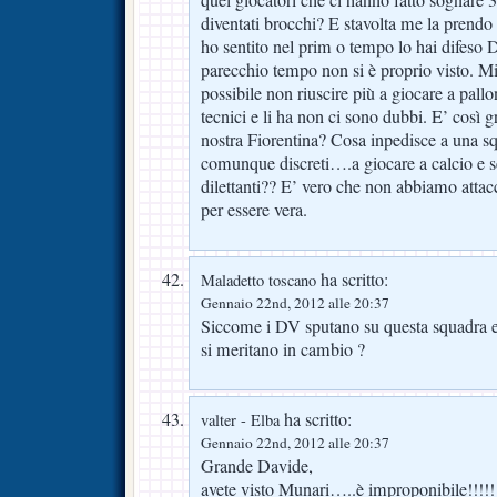
diventati brocchi? E stavolta me la prend
ho sentito nel prim o tempo lo hai difeso 
parecchio tempo non si è proprio visto. M
possibile non riuscire più a giocare a pal
tecnici e li ha non ci sono dubbi. E’ così g
nostra Fiorentina? Cosa inpedisce a una sq
comunque discreti….a giocare a calcio e 
dilettanti?? E’ vero che non abbiamo atta
per essere vera.
ha scritto:
Maladetto toscano
Gennaio 22nd, 2012 alle 20:37
Siccome i DV sputano su questa squadra e 
si meritano in cambio ?
ha scritto:
valter - Elba
Gennaio 22nd, 2012 alle 20:37
Grande Davide,
avete visto Munari…..è improponibile!!!!!