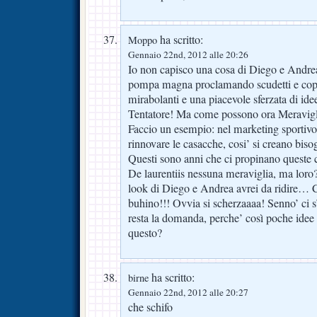
ha scritto:
Moppo
Gennaio 22nd, 2012 alle 20:26
Io non capisco una cosa di Diego e Andrea
pompa magna proclamando scudetti e copp
mirabolanti e una piacevole sferzata di i
Tentatore! Ma come possono ora Meravigli
Faccio un esempio: nel marketing sportivo 
rinnovare le casacche, cosi’ si creano bisogn
Questi sono anni che ci propinano queste c
De laurentiis nessuna meraviglia, ma loro??
look di Diego e Andrea avrei da ridire… C
buhino!!! Ovvia si scherzaaaa! Senno’ 
resta la domanda, perche’ così poche idee
questo?
ha scritto:
birne
Gennaio 22nd, 2012 alle 20:27
che schifo