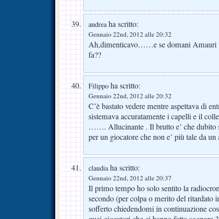
ha scritto:
andrea
Gennaio 22nd, 2012 alle 20:32
Ah,dimenticavo……e se domani Amauri fir
fa??
ha scritto:
Filippo
Gennaio 22nd, 2012 alle 20:32
C’è bastato vedere mentre aspettava di en
sistemava accuratamente i capelli e il coll
……. Allucinante . Il brutto e’ che dubito 
per un giocatore che non e’ più tale da u
ha scritto:
claudia
Gennaio 22nd, 2012 alle 20:37
Il primo tempo ho solo sentito la radiocro
secondo (per colpa o merito del ritardato
sofferto chiedendomi in continuazione cos
quei giocatori che ci hanno fatto sognare 3