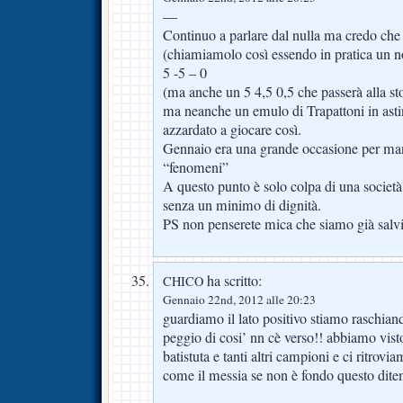
—
Continuo a parlare dal nulla ma credo che
(chiamiamolo così essendo in pratica un n
5 -5 – 0
(ma anche un 5 4,5 0,5 che passerà alla sto
ma neanche un emulo di Trapattoni in asti
azzardato a giocare così.
Gennaio era una grande occasione per man
“fenomeni”
A questo punto è solo colpa di una società
senza un minimo di dignità.
PS non penserete mica che siamo già salv
ha scritto:
CHICO
Gennaio 22nd, 2012 alle 20:23
guardiamo il lato positivo stiamo raschiand
peggio di cosi’ nn cè verso!! abbiamo vis
batistuta e tanti altri campioni e ci ritrov
come il messia se non è fondo questo dite