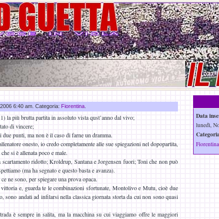
v 2006 6:40 am. Categoria:
Fiorentina
.
Data inse
1) la più brutta partita in assoluto vista qust’anno dal vivo;
lunedì, N
tato di vincere;
Categoria
i due punti, ma non è il caso di farne un dramma.
llenatore onesto, io credo completamente alle sue spiegazioni nel dopopartita,
Fiorentina
che si è allenata poco e male.
 scartamento ridotto; Kroldrup, Santana e Jorgensen fuori; Toni che non può
aspettiamo (ma ha segnato e questo basta e avanza).
 ce ne sono, per spiegare una prova opaca.
ittoria e, guarda te le combinazioni sfortunate, Montolivo e Mutu, cioè due
po, sono andati ad infilarsi nella classica giornata storta da cui non sono quasi
strada è sempre in salita, ma la macchina su cui viaggiamo offre le maggiori