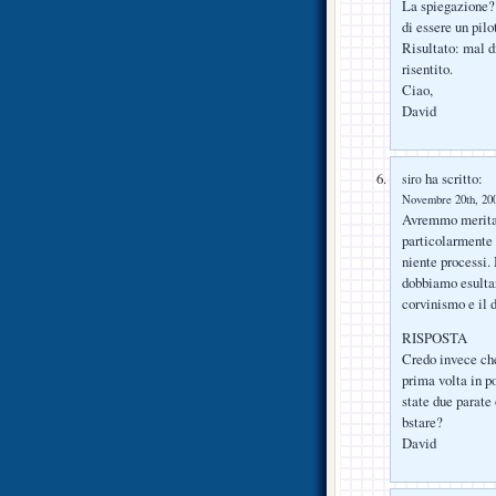
La spiegazione?
di essere un pilot
Risultato: mal d
risentito.
Ciao,
David
ha scritto:
siro
Novembre 20th, 200
Avremmo meritat
particolarmente s
niente processi.
dobbiamo esultar
corvinismo e il 
RISPOSTA
Credo invece che 
prima volta in p
state due parate
bstare?
David