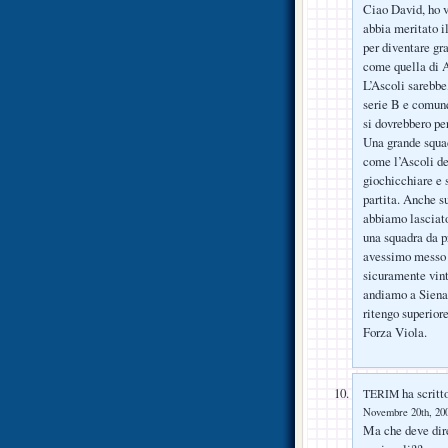
Ciao David, ho vi
abbia meritato i
per diventare gr
come quella di A
L’Ascoli sarebbe,
serie B e comunq
si dovrebbero pe
Una grande squad
come l’Ascoli de
giochicchiare e 
partita. Anche s
abbiamo lasciato 
una squadra da p
avessimo messo 
sicuramente vint
andiamo a Siena 
ritengo superiore
Forza Viola.
ha scritt
TERIM
Novembre 20th, 200
Ma che deve dir