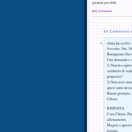
garanzie possibili.
[64] Commenti
64 Commenti s
ha scritto:
chiara
Novembre 20th, 200
Buongiorno Dav
Una domanda e u
1) Non ho capito
sembrato di vede
proposito?
2) Non trovi orm
quest’anno nessu
Buona giornata,
Chiara
RISPOSTA
Cara Chiara, Pre
allenamento.
Magari a questo 
regime.