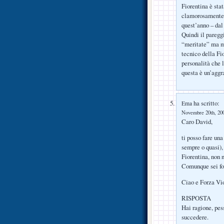
Fiorentina è sta
clamorosamente f
quest’anno – dal 
Quindi il pareggi
“meritate” ma man
tecnico della Fi
personalità che 
questa è un’aggr
ha scritto:
Ema
Novembre 20th, 200
Caro David,
ti posso fare una
sempre o quasi), 
Fiorentina, non 
Comunque sei for
Ciao e Forza Vio
RISPOSTA
Hai ragione, pes
succedere.