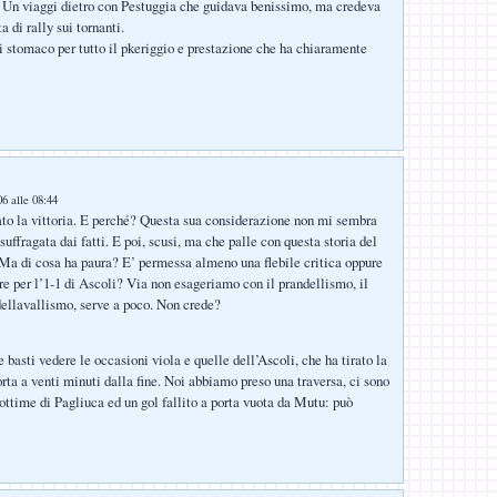
 Un viaggi dietro con Pestuggia che guidava benissimo, ma credeva
a di rally sui tornanti.
i stomaco per tutto il pkeriggio e prestazione che ha chiaramente
6 alle 08:44
o la vittoria. E perché? Questa sua considerazione non mi sembra
uffragata dai fatti. E poi, scusi, ma che palle con questa storia del
 Ma di cosa ha paura? E’ permessa almeno una flebile critica oppure
e per l’1-1 di Ascoli? Via non esageriamo con il prandellismo, il
dellavallismo, serve a poco. Non crede?
basti vedere le occasioni viola e quelle dell’Ascoli, che ha tirato la
orta a venti minuti dalla fine. Noi abbiamo preso una traversa, ci sono
 ottime di Pagliuca ed un gol fallito a porta vuota da Mutu: può