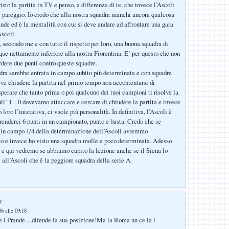
sto la partita in TV e penso, a differenza di te, che invece l’Ascoli
l pareggio. Io credo che alla nostra squadra manchi ancora qualcosa
ande ed è la mentalità con cui si deve andare ad affrontare una gara
scoli.
 secondo me e con tutto il rispetto per loro, una buona squadra di
ue nettamente inferiore alla nostra Fiorentina. E’ per questo che non
rdere due punti contro queste squadre.
ra sarebbe entrata in campo subito più determinata e con squadre
ve chiudere la partita nel primo tempo non accontentarsi di
sperare che tanto prima o poi qualcuno dei tuoi campioni ti risolve la
ull’ 1 – 0 dovevamo attaccare e cercare di chiudere la partita e invece
loro l’iniziativa, ci vuole più personalità. In definitiva, l’Ascoli è
renderci 6 punti in un campionato, punto e basta. Credo che se
in campo 1/4 della determinazione dell’Ascoli avremmo
o e invece ho visto una squadra molle e poco determinata. Adesso
e qui vedremo se abbiamo capito la lezione anche se il Siena lo
 all’Ascoli che è la peggiore squadra della serie A.
o:
6 alle 09:18
e i Prande…difende la sua posizione!Ma la Roma un ce la i