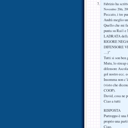
ha scritt
Fabrizio
Novembre 20th, 200
Peccato, i tre pu
Andrà meglio un’
Quello che mi fa 
punta su Rai1 e
LADRATA della 
RIGORE NEGAT
DIFENSORE VIOL
…)”
Tutti si son ben
Mutu, lo streap 
difensore Ascolan
gol nostro ecc. e
Insomma non c’è n
(visto che dicen
COOP).
David, cosa ne p
Ciao a tutti
RISPOSTA
Purtroppo è una b
proprio una part
Ciao,