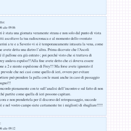
tto:
6 alle 09:06
ri è stata una giornata veramente strana e non solo dal punto di vista
fatti ascoltavo la tua radiocronaca e al momento dello sventato
rini a te e a Saverio vi si è temporaneamente intasata la vena, come
 ne avete detta una dietro l’altra. Prima dicevate che l’Ascoli
 il pallone era già entrato ; poi perché visto che si trattava di
rey andava espulso!!!Alla fine avete detto che ci doveva essere
ne a 2 e niente espulsione di Frey!!! Ma forse avete ignorato il
prevede che nei casi come quello di ieri, ovvero per evitare
ortiere può prendere la palla con le mani anche in caso di passaggio
agno!!!
cordo pienamente con te sull’analisi dell’incontro e sul fatto di non
hé partite come quella di ieri possono capitare.
ra e non prendertela per il discorso del retropassaggio, succede
( e nel vostro campo siete certamente tre i migliori) di sbagliare!!!!!
:
6 alle 09:12