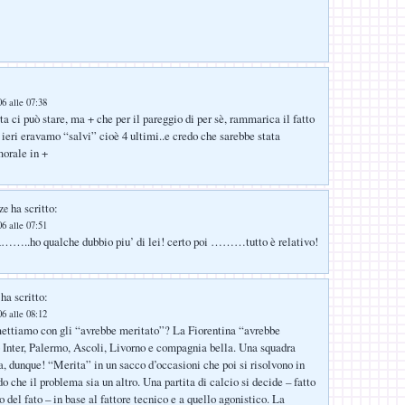
6 alle 07:38
ta ci può stare, ma + che per il pareggio di per sè, rammarica il fatto
 ieri eravamo “salvi” cioè 4 ultimi..e credo che sarebbe stata
morale in +
ha scritto:
ze
6 alle 07:51
.ho qualche dubbio piu’ di lei! certo poi ………tutto è relativo!
ha scritto:
6 alle 08:12
mettiamo con gli “avrebbe meritato”? La Fiorentina “avrebbe
 Inter, Palermo, Ascoli, Livorno e compagnia bella. Una squadra
ta, dunque! “Merita” in un sacco d’occasioni che poi si risolvono in
do che il problema sia un altro. Una partita di calcio si decide – fatto
o del fato – in base al fattore tecnico e a quello agonistico. La