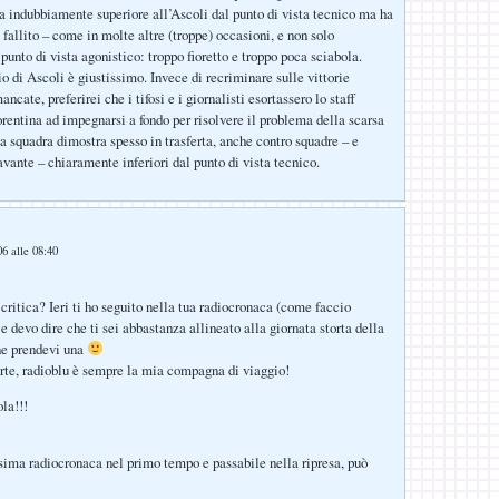
ta indubbiamente superiore all’Ascoli dal punto di vista tecnico ma ha
allito – come in molte altre (troppe) occasioni, e non solo
punto di vista agonistico: troppo fioretto e troppo poca sciabola.
o di Ascoli è giustissimo. Invece di recriminare sulle vittorie
cate, preferirei che i tifosi e i giornalisti esortassero lo staff
orentina ad impegnarsi a fondo per risolvere il problema della scarsa
la squadra dimostra spesso in trasferta, anche contro squadre – e
avante – chiaramente inferiori dal punto di vista tecnico.
6 alle 08:40
 critica? Ieri ti ho seguito nella tua radiocronaca (come faccio
e devo dire che ti sei abbastanza allineato alla giornata storta della
ne prendevi una
te, radioblu è sempre la mia compagna di viaggio!
la!!!
sima radiocronaca nel primo tempo e passabile nella ripresa, può