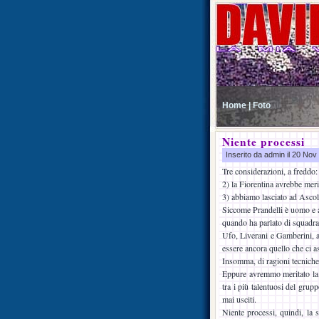
Home |
Foto
Niente processi
Inserito da admin il 20 No
Tre considerazioni, a freddo: 
2) la Fiorentina avrebbe meri
3) abbiamo lasciato ad Ascol
Siccome Prandelli è uomo e a
quando ha parlato di squadra 
Ufo, Liverani e Gamberini, a
essere ancora quello che ci 
Insomma, di ragioni tecniche
Eppure avremmo meritato la v
tra i più talentuosi del grup
mai usciti.
Niente processi, quindi, la 