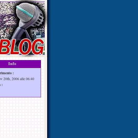
Info
rimento :
ov 20th, 2006 alle 06:40
 :