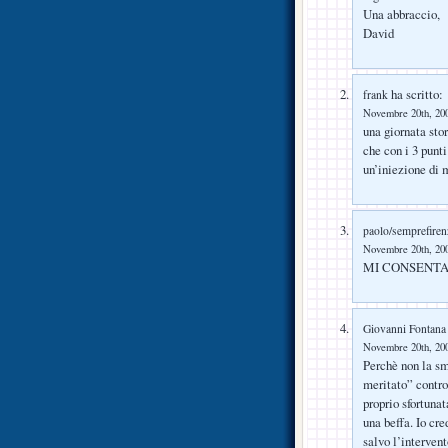
Una abbraccio,
David
ha scritto:
frank
Novembre 20th, 200
una giornata stor
che con i 3 punti
un’iniezione di 
paolo/semprefiren
Novembre 20th, 200
MI CONSENTA…….
Giovanni Fontana
Novembre 20th, 200
Perchè non la s
meritato” contro
proprio sfortuna
una beffa. Io cre
salvo l’intervent