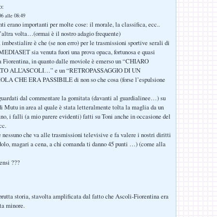
o:
6 alle 08:49
nti erano importanti per molte cose: il morale, la classifica, ecc..
altra volta…(ormai è il nostro adagio frequente)
imbestialire è che (se non erro) per le trasmissioni sportive serali di
 MEDIASET sia venuta fuori una prova opaca, fortunosa e quasi
Fiorentina, in quanto dalle moviole è emerso un “CHIARO
O ALL’ASCOLI…” e un “RETROPASSAGGIO DI UN
A CHE ERA PASSIBILE di non so che cosa (forse l’espulsione
 guardati dal commentare la gomitata (davanti al guardialinee…) su
di Mutu in area al quale è stata letteralmente tolta la maglia da un
o, i falli (a mio parere evidenti) fatti su Toni anche in occasione del
cc.
essuno che va alle trasmissioni televisive e fa valere i nostri diritti
dolo, magari a cena, a chi comanda ti danno 45 punti …) (come alla
ensi ???
rutta storia, stavolta amplificata dal fatto che Ascoli-Fiorentina era
ita minore.