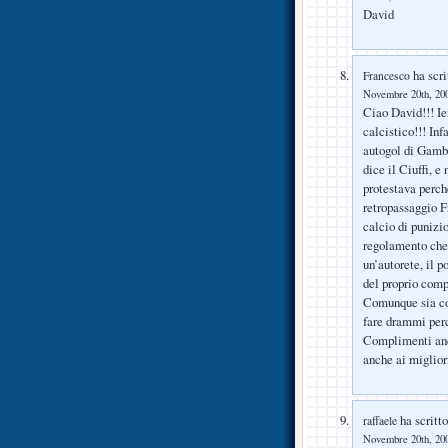
David
ha scri
Francesco
Novembre 20th, 200
Ciao David!!! Ie
calcistico!!! In
autogol di Gambe
dice il Ciuffi, e
protestava perché
retropassaggio F
calcio di punizio
regolamento che 
un’autorete, il p
del proprio comp
Comunque sia con
fare drammi perc
Complimenti anco
anche ai migliori
ha scritto
raffaele
Novembre 20th, 200