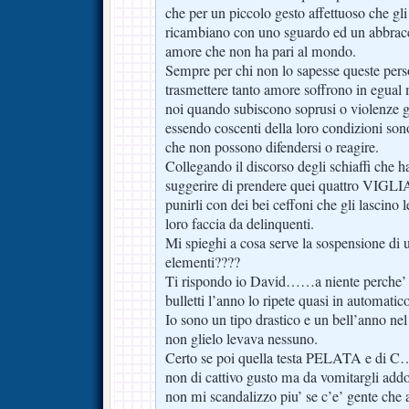
che per un piccolo gesto affettuoso che gli 
ricambiano con uno sguardo ed un abbracc
amore che non ha pari al mondo.
Sempre per chi non lo sapesse queste per
trasmettere tanto amore soffrono in egual 
noi quando subiscono soprusi o violenze g
essendo coscenti della loro condizioni son
che non possono difendersi o reagire.
Collegando il discorso degli schiaffi che h
suggerire di prendere quei quattro V
punirli con dei bei ceffoni che gli lascino 
loro faccia da delinquenti.
Mi spieghi a cosa serve la sospensione di 
elementi????
Ti rispondo io David……a niente perche’ l
bulletti l’anno lo ripete quasi in automatic
Io sono un tipo drastico e un bell’anno ne
non glielo levava nessuno.
Certo se poi quella testa PELATA e di C
non di cattivo gusto ma da vomitargli addo
non mi scandalizzo piu’ se c’e’ gente che 