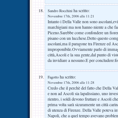
ha scritto:
Sandro Rocchini
Novembre 17th, 2006 alle 11:21
Intanto i Della Valle non sono ascolani,e
marchigiani ma non hanno niente a che fa
Piceno.Sarebbe come confondere un fioren
pisano con un lucchese.Detto questo compr
ascolani,ma il paragone tra Firenze ed Asc
improponibile.Ovviamente parlo di immagi
città,Ascoli e la sua gente,dal punto di v
da invidiare a nessuno.E per concludere:fo
ha scritto:
Fagotto
Novembre 17th, 2006 alle 11:28
Credo che il perchè del fatto che Della Val
e non ad Ascoli sia lapalissiano, uno inve
rientro, i soldi devono fruttare e Ascoli c
prima volta sarà sicuramente un città cari
di utenza di Firenze. Della Valle poteva in
Napoli, che a quel tempo avevano problemi