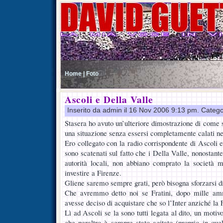
Home |
Foto
Ascoli e Della Valle
Inserito da admin il 16 Nov 2006 9:13 pm. Catego
Stasera ho avuto un’ulteriore dimostrazione di come si
una situazione senza essersi completamente calati ne
Ero collegato con la radio corrispondente di Ascoli e
sono scatenati sul fatto che i Della Valle, nonostante
autorità locali, non abbiano comprato la società m
investire a Firenze.
Gliene saremo sempre grati, però bisogna sforzarsi di 
Che avremmo detto noi se Fratini, dopo mille am
avesse deciso di acquistare che so l’Inter anziché la 
Lì ad Ascoli se la sono tutti legata al dito, un motiv
che peraltro è sempre stato agitato (proprio in que