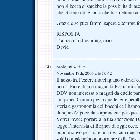
non si becca ci sarebbe la possibilità di asco
che ci sono mille radio che trasmettono an
Grazie e se puoi fammi sapere e sempre fo
RISPOSTA
Tra poco in sttreaming, ciao
David
ha scritto:
paolo
Novembre 17th, 2006 alle 16:42
Il nesso tra l’essere marchigiano e dover c
non la Fiorentina o magari la Roma mi sfu
DDV non interessa o magari da quelle part
antipatici. Comunque in quelle terre peralt
storia e gastronomia coi fiocchi ce l’hann
dunque c’è poco da sorprendersi per questa
Vorrei invece portare alla tua attenzione D
legge l’intervista di Boijnov di oggi: ecco
buon motivo per tirare una riga con questo
soldi o qualche buon giocatore dalla Juve e