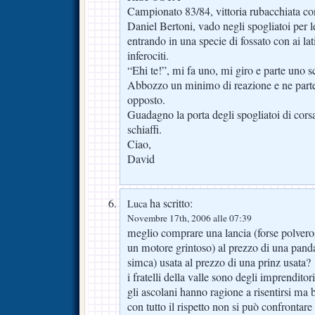
Campionato 83/84, vittoria rubacchiata co
Daniel Bertoni, vado negli spogliatoi per l
entrando in una specie di fossato con ai lati 
inferociti.
“Ehi te!”, mi fa uno, mi giro e parte uno s
Abbozzo un minimo di reazione e ne parte 
opposto.
Guadagno la porta degli spogliatoi di corsa,
schiaffi.
Ciao,
David
ha scritto:
Luca
Novembre 17th, 2006 alle 07:39
meglio comprare una lancia (forse polve
un motore grintoso) al prezzo di una panda
simca) usata al prezzo di una prinz usata?
i fratelli della valle sono degli imprenditori
gli ascolani hanno ragione a risentirsi ma 
con tutto il rispetto non si può confrontar