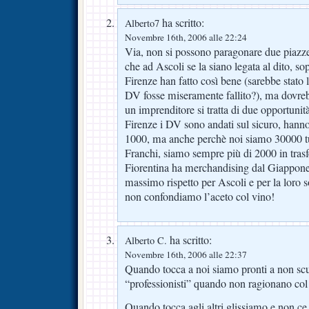
ha scritto:
Alberto7
Novembre 16th, 2006 alle 22:24
Via, non si possono paragonare due piazze
che ad Ascoli se la siano legata al dito, s
Firenze han fatto così bene (sarebbe stato l
DV fosse miseramente fallito?), ma dovre
un imprenditore si tratta di due opportunit
Firenze i DV sono andati sul sicuro, hanno
1000, ma anche perchè noi siamo 30000 tu
Franchi, siamo sempre più di 2000 in trasf
Fiorentina ha merchandising dal Giappone
massimo rispetto per Ascoli e per la loro so
non confondiamo l’aceto col vino!
ha scritto:
Alberto C.
Novembre 16th, 2006 alle 22:37
Quando tocca a noi siamo pronti a non sc
“professionisti” quando non ragionano col 
Quando tocca agli altri glissiamo e non ce 