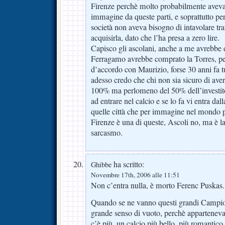
Firenze perchè molto probabilmente aveva 
immagine da queste parti, e soprattutto per
società non aveva bisogno di intavolare tr
acquisirla, dato che l’ha presa a zero lire.
Capisco gli ascolani, anche a me avrebbe 
Ferragamo avrebbe comprato la Torres, pe
d’accordo con Maurizio, forse 30 anni fa tu
adesso credo che chi non sia sicuro di aver
100% ma perlomeno del 50% dell’investit
ad entrare nel calcio e se lo fa vi entra dall
quelle città che per immagine nel mondo
Firenze è una di queste, Ascoli no, ma è la
sarcasmo.
ha scritto:
Ghibbe
Novembre 17th, 2006 alle 11:51
Non c’entra nulla, è morto Ferenc Puskas.
Quando se ne vanno questi grandi Campion
grande senso di vuoto, perchè appartenev
c’è più, un calcio più bello, più romantic