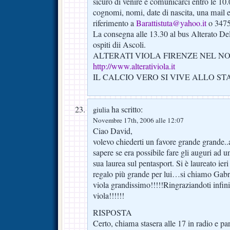
sicuro di venire e comunicarci entro le 10.
cognomi, nomi, date di nascita, una mail e
riferimento a
Barattistuta@yahoo.it
o 347
La consegna alle 13.30 al bus Alterato De
ospiti dii Ascoli.
ALTERATI VIOLA FIRENZE NEL N
http://www.alterativiola.it
IL CALCIO VERO SI VIVE ALLO ST
ha scritto:
giulia
Novembre 17th, 2006 alle 12:07
Ciao David,
volevo chiederti un favore grande grand
sapere se era possibile fare gli auguri ad u
sua laurea sul pentasport. Si è laureato ieri
regalo più grande per lui…si chiamo Gabri
viola grandissimo!!!!!Ringraziandoti infin
viola!!!!!!
RISPOSTA
Certo, chiama stasera alle 17 in radio e p