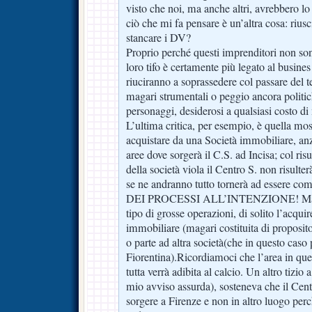
visto che noi, ma anche altri, avrebbero lo
ciò che mi fa pensare è un’altra cosa: rius
stancare i DV?
Proprio perché questi imprenditori non son
loro tifo è certamente più legato al busine
riuciranno a soprassedere col passare del t
magari strumentali o peggio ancora politich
personaggi, desiderosi a qualsiasi costo di
L’ultima critica, per esempio, è quella mos
acquistare da una Società immobiliare, anz
aree dove sorgerà il C.S. ad Incisa; col ris
della società viola il Centro S. non risult
se ne andranno tutto tornerà ad essere
DEI PROCESSI ALL’INTENZIONE! Ma qu
tipo di grosse operazioni, di solito l’acqu
immobiliare (magari costituita di proposito
o parte ad altra società(che in questo caso 
Fiorentina).Ricordiamoci che l’area in que
tutta verrà adibita al calcio. Un altro tizio 
mio avviso assurda), sosteneva che il Cen
sorgere a Firenze e non in altro luogo perc