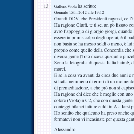
ha scritto:
GallenoViola
Gennaio 15th, 2012 alle 19:12
Grandi DDV, che Presidenti ragazzi, ce l’in
Ha ragione Ciuffi, te ti sei un pò fissato co
avrò l’appoggio di giorgio giorgi, quando
essere in primis colpa degli operai, è il pa
non basta se ha messo soldi o meno, è lui 
proprio come quello della Concordia che s
diversa gente (Totò diceva qusquilie pinzel
Sono la fotografia di questa Italia haimè, 
marci.
E se la cosa va avanti da circa due anni 
si tratta nemmeno di errori di un moment
di premeditazione, a che prò non si capisc
Ha ragione chi dice che è meglio con uno c
colore (Viola)in C2, che con questa gente 
conteggi bilanci fatture e ddt in A a farsi p
Ho sentito che qualcuno ha preso anche qu
fermatevi non vi incasinate per questa gent
Alessandro