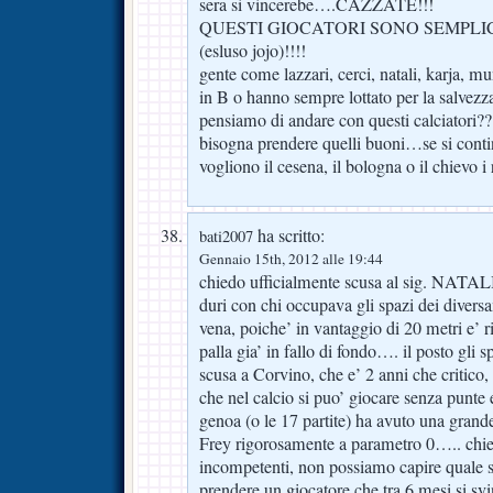
sera si vincerebe….CAZZATE!!!
QUESTI GIOCATORI SONO SEMPLI
(esluso jojo)!!!!
gente come lazzari, cerci, natali, karja, m
in B o hanno sempre lottato per la salvezz
pensiamo di andare con questi calciatori?
bisogna prendere quelli buoni…se si conti
vogliono il cesena, il bologna o il chievo i 
ha scritto:
bati2007
Gennaio 15th, 2012 alle 19:44
chiedo ufficialmente scusa al sig. NATALI
duri con chi occupava gli spazi dei divers
vena, poiche’ in vantaggio di 20 metri e’ r
palla gia’ in fallo di fondo…. il posto gli 
scusa a Corvino, che e’ 2 anni che critico,
che nel calcio si puo’ giocare senza punte 
genoa (o le 17 partite) ha avuto una grand
Frey rigorosamente a parametro 0….. chie
incompetenti, non possiamo capire quale sia
prendere un giocatore che tra 6 mesi si sv