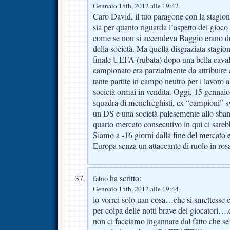
Gennaio 15th, 2012 alle 19:42
Caro David, il tuo paragone con la stagio
sia per quanto riguarda l’aspetto del gioco
come se non si accendeva Baggio erano do
della società. Ma quella disgraziata stagi
finale UEFA (rubata) dopo una bella cavalca
campionato era parzialmente da attribuire 
tante partite in campo neutro per i lavoro
società ormai in vendita. Oggi, 15 genna
squadra di menefreghisti, ex “campioni” sv
un DS e una società palesemente allo sban
quarto mercato consecutivo in qui ci sare
Siamo a -16 giorni dalla fine del mercato 
Europa senza un attaccante di ruolo in ros
ha scritto:
fabio
Gennaio 15th, 2012 alle 19:44
io vorrei solo uan cosa…che si smettesse c
per colpa delle notti brave dei giocatori…
non ci facciamo ingannare dal fatto che se