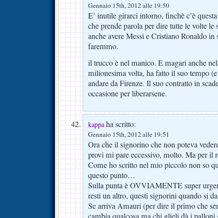
Gennaio 15th, 2012 alle 19:50
E’ inutile girarci intorno, finchè c’è questa
che prende parola per dire tutte le volte le
anche avere Messi e Cristiano Ronaldo in
faremmo.
il trucco è nel manico. E magari anche nel
milionesima volta, ha fatto il suo tempo (e
andare da Firenze. Il suo contratto in sca
occasione per liberarsene.
ha scritto:
kappa
Gennaio 15th, 2012 alle 19:51
Ora che il signorino che non poteva vede
provi mi pare eccessivo, molto. Ma per il 
Come ho scritto nel mio piccolo non so qua
questo punto…
Sulla punta è OVVIAMENTE super urgent
resti un altro, questi signorini quando si d
Se arriva Amauri (per dire il primo che s
cambia qualcosa ma chi glieli dà i palloni 