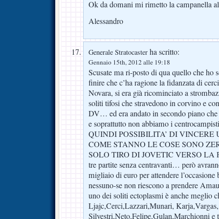
Ok da domani mi rimetto la campanella al
Alessandro
ha scritto:
Generale Stratocaster
Gennaio 15th, 2012 alle 19:18
Scusate ma ri-posto di qua quello che ho s
finire che c’ha ragione la fidanzata di cer
Novara, si era già ricominciato a strombazz
soliti tifosi che stravedono in corvino e con
DV… ed era andato in secondo piano che 
e soprattutto non abbiamo i centrocampisti
QUINDI POSSIBILITA’ DI VINCERE 
COME STANNO LE COSE SONO ZERO
SOLO TIRO DI JOVETIC VERSO LA POR
tre partite senza centravanti… però avran
migliaio di euro per attendere l’occasione
nessuno-se non riescono a prendere Amaur
uno dei soliti ectoplasmi è anche meglio 
Ljajc,Cerci,Lazzari,Munari, Karja,Vargas
Silvestri,Neto,Felipe,Gulan,Marchionni e t