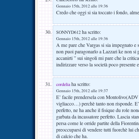
Gennaio 15th, 2012 alle 19:36
Credo che oggi si sia toccato i fondo, al
ha scritto:
SONNYD612
Gennaio 15th, 2012 alle 19:36
A me pare che Vargas si sia impegnato e s
non puoi paragonarlo a Lazzari ke non si 
accanirti ” sui singoli mi pare che la criti
indirizzare verso la società poco presente 
ha scritto:
cordelia
Gennaio 15th, 2012 alle 19:37
E’ facile prendersela con Montolivo(ADV è
vigliacco…) perchè tanto non risponde. E’ 
perfetto, ne ha anche il fisique du role no
garbata da incassatore perfetto. Lascia sta
persa come le orride partite della Fiorent
preoccuparsi di vendere tutti fuorchè lui c
di calcio che ha.