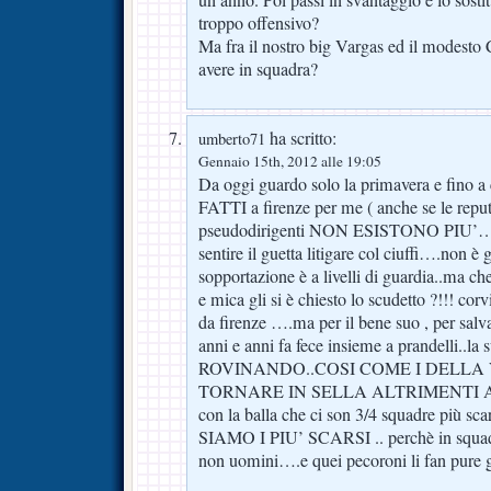
troppo offensivo?
Ma fra il nostro big Vargas ed il modesto C
avere in squadra?
ha scritto:
umberto71
Gennaio 15th, 2012 alle 19:05
Da oggi guardo solo la primavera e fi
FATTI a firenze per me ( anche se le reput
pseudodirigenti NON ESISTONO PIU’….no
sentire il guetta litigare col ciuffi….non è 
sopportazione è a livelli di guardia..ma ch
e mica gli si è chiesto lo scudetto ?!!! cor
da firenze ….ma per il bene suo , per salv
anni e anni fa fece insieme a prandelli..la 
ROVINANDO..COSI COME I DELLA
TORNARE IN SELLA ALTRIMENTI AN
con la balla che ci son 3/4 squadre più sc
SIAMO I PIU’ SCARSI .. perchè in squadr
non uomini….e quei pecoroni li fan pure