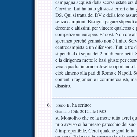
campagna acquisti della scorsa estate era 
Corvino. Lui ha fatto gli stessi errori e ha gl
DS. Qui si tratta dei DV e della loro assur
senza campioni. Bisogna pagare stipendi a
decente e altissimi per vincere qualcosa e p
competizioni europee. E’ così. Non c’è al
speranza perché gennaio non è finito. Ser
centrocampista e un difensore. Tutti e tre d
stipendi al di sopra dei 2 ml di euro netti.
e la dirigenza mette le basi giuste per cos
vera squadra intorno a Jovetic riportando la
cioè almeno alla pari di Roma e Napoli. S
contenti i ragionieri e i commercialisti, ma
disastro.
ha scritto:
bruno B.
Gennaio 15th, 2012 alle 19:03
su Montolivo che ce la mette tutta avrei qu
mio avviso ci ha messo parecchio del suo a
è improponibile, Cerci qualche goal lo fa,
un anno. Poi passi in svantaggio e lo sostit