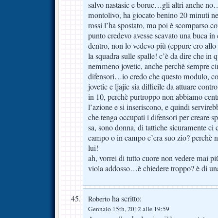
salvo nastasic e boruc…gli altri anche n
montolivo, ha giocato benino 20 minuti n
rossi l’ha spostato, ma poi è scomparso co
punto credevo avesse scavato una buca in c
dentro, non lo vedevo più (eppure ero allo
la squadra sulle spalle! c’è da dire che in 
nemmeno jovetic, anche perchè sempre ci
difensori…io credo che questo modulo, c
jovetic e ljajic sia difficile da attuare con
in 10, perchè purtroppo non abbiamo cen
l’azione e si inseriscono, e quindi servire
che tenga occupati i difensori per creare s
sa, sono donna, di tattiche sicuramente ci 
campo o in campo c’era suo zio? perchè
lui!
ah, vorrei di tutto cuore non vedere mai pi
viola addosso…è chiedere troppo? è di un
ha scritto:
Roberto
Gennaio 15th, 2012 alle 19:59