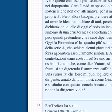
A me quello che lascia più’ sconcertato s
nel dopopartita. Caro David, tu spesso lo h
sostenere che non c’e’ alternativa (per il
proprietà’. Pero’ allora bisogna prendere at
ad avere le idee meno chiare di tutti, perch
dichiarazioni quello di oggi e’ solo un inci
sintomo di una crisi tecnica e societaria c
puoi quindi pretendere che i suoi dipenden
Oggi la Fiorentina e’ la squadra più’ sconc
della serie A, che schiera alcuni giocatori d
forza agonistica assolutamente risibili. E
contestazioni siano costruttive! Se uno arri
ossimori credo che, come dice Vuturo, siam
frutta: si sta digerendo l’ ammazza caffe’!
Una curiosita’ che forse mi puoi togliere:
dirigente, amato da tutti i tifosi, come Gin
e sostituito con questa sconclusionata co
ridotta la dirigenza viola?
ha scritto:
BatiTheBest
Gennaio 15th, 2012 alle 20:01