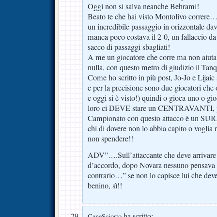
Oggi non si salva neanche Behrami!
Beato te che hai visto Montolivo correre….
un incredibile passaggio in orizzontale dav
manca poco costava il 2-0, un fallaccio da
sacco di passaggi sbagliati!
A me un giocatore che corre ma non aiuta 
nulla, con questo metro di giudizio il
Come ho scritto in più post, Jo-Jo e L
e per la precisione sono due giocatori che
e oggi si è visto!) quindi o gioca uno o gi
loro ci DEVE stare un CENTRAVANTI, pen
Campionato con questo attacco è un SUI
chi di dovere non lo abbia capito o voglia
non spendere!!
ADV”….Sull’attaccante che deve arrivare 
d’accordo, dopo Novara nessuno pensava a
contrario…” se non lo capisce lui che dev
benino, sì!!
ha scritto:
CaneSciorto