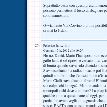
___
Soprattutto basta con questi presunti feno
possono permettersi il lusso di sbagliare par
sono inamovibili.
__
Ovviamente Via Corvino il prima possibile
se mai lo è stato.
ha scritto:
Federico
Gennaio 15th, 2012 alle 19:29
No no, David, Mario l’hai apostrofato ecc
gaffe fatta, ti sei ripreso e cercato di salvar
di brutto quando satva solo dicendo la sacr
Stavo ascoltando la radiocronaca e poi il 
quindi non dirmi che l’episodio non c’è st
Mario Ciuffi stava dicendo il vero! E’ inut
sue colpe; chi lo nega?! Ma lo mandano a f
monopoli e chi deve comprare? La propri
qualche anno a questa parte ed oggi, per 
partita, ho avuto voglia di….guarda che…
stesso. BASTA con questo “manda via i D