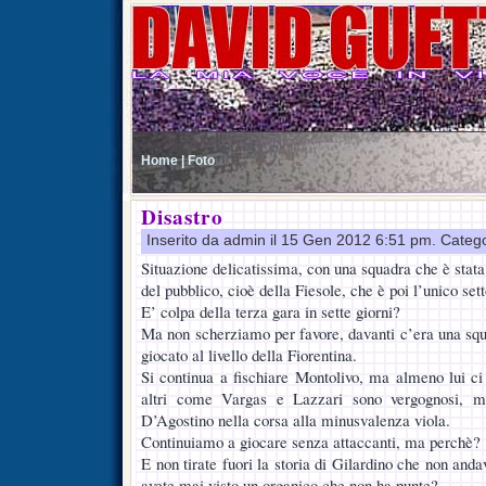
Home |
Foto
Disastro
Inserito da admin il 15 Gen 2012 6:51 pm. Categ
Situazione delicatissima, con una squadra che è stat
del pubblico, cioè della Fiesole, che è poi l’unico sett
E’ colpa della terza gara in sette giorni?
Ma non scherziamo per favore, davanti c’era una sq
giocato al livello della Fiorentina.
Si continua a fischiare Montolivo, ma almeno lui ci 
altri come Vargas e Lazzari sono vergognosi, me
D’Agostino nella corsa alla minusvalenza viola.
Continuiamo a giocare senza attaccanti, ma perchè?
E non tirate fuori la storia di Gilardino che non and
avete mai visto un organico che non ha punte?