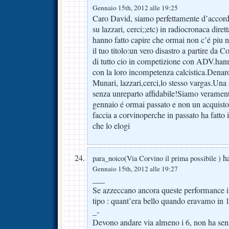
Gennaio 15th, 2012 alle 19:25
Caro David, siamo perfettamente d’accordo 
su lazzari, cerci;;etc) in radiocronaca dir
hanno fatto capire che ormai non c’é piu 
il tuo titolo:un vero disastro a partire da
di tutto cio in competizione con ADV.hanno
con la loro incompetenza calcistica.Denaro 
Munari, lazzari,cerci,lo stesso vargas.Una 
senza unreparto affidabile!Siamo verament
gennaio é ormai passato e non un acquisto.
faccia a corvinoperche in passato ha fatto i
che lo elogi
ha
para_noico(Via Corvino il prima possibile )
Gennaio 15th, 2012 alle 19:27
___
Se azzeccano ancora queste performance i
tipo : quant’era bello quando eravamo in 
_-
Devono andare via almeno i 6, non ha sens