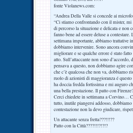
fonte Violanews.com:
“Andrea Della Valle si concede ai microfon
“Ci stiamo confrontando con il mister, mi 
di percorso la situazione e delicata e non c
fanno bene ad essere deluse a contestare.
settimana importante, abbiamo trattative in
dobbiamo intervenire. Sono ancora convin
migliorare e se qualche errore é stato fat
atto. Sull’attaccante non sono d’accordo,
pensava a questo, non dobbiamo agire con
che c’è qualcosa che non va, dobbiamo risal
ruolo di azionisti di maggioranza é questo u
ha doccia fredda fortissima e mi auguro che
una bella prestazione. Il patto con Firenze
Cerci chiedete in settimana a Corvino… C
tutto, inutile piangersi addosso, dobbiamo 
contestazione non la devo giudicare, rispett
Un attacante senza fretta???!!!??
Patto con la Città????!!!?!?!?