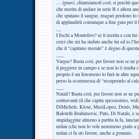
… ignavi, chiamiamoli così; si perchè que
che merita di andare in serie B e allora a
che sputano il sangue, magari perdono lo
di applaudirli comunque a fine gara per il
__
I fischi a Montolivo? se li merita e con lui 
cerci che mi ha stufato anche lui ed io l’
che il “capitano morale” è degno di questa 
___
Vargas? Basta così, per favore non se ne 
il peggiore in campo e se non lo è risulta c
proprio è un fenomeno lo farà in altre squ
perso la scommessa di “recuperarlo al calc
___
Natali? Basta così, per favore non se ne pu
centravanti (il che capita spessissimo, ved
DiMichele, Klose, MaxiLopez, Denis, Mic
Balotelli ibrahimovic, Pato, Di Natale, e s
stupidaggine almeno a partita la fa, lanci
milan (che non lo vole nemmeno gratis a p
milan ci fa sto favore, anche a gennaio.