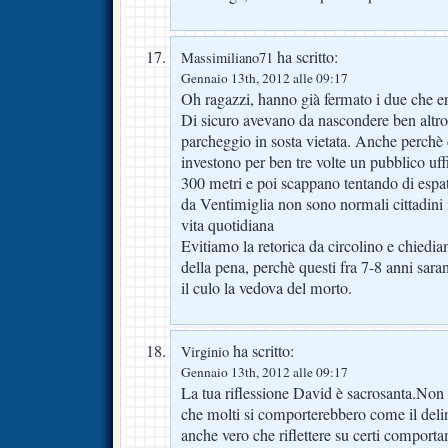
ha scritto:
Massimiliano71
Gennaio 13th, 2012 alle 09:17
Oh ragazzi, hanno già fermato i due che er
Di sicuro avevano da nascondere ben altr
parcheggio in sosta vietata. Anche perchè 
investono per ben tre volte un pubblico uffi
300 metri e poi scappano tentando di espa
da Ventimiglia non sono normali cittadini i
vita quotidiana
Evitiamo la retorica da circolino e chiedia
della pena, perchè questi fra 7-8 anni sara
il culo la vedova del morto.
ha scritto:
Virginio
Gennaio 13th, 2012 alle 09:17
La tua riflessione David è sacrosanta.Non c
che molti si comporterebbero come il del
anche vero che riflettere su certi comport