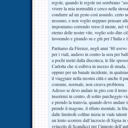
regole, quando le regole mi sembrano “ass
vivere la mia normalità e cerco nella stessa
condurre ad un gesto così assurdo, certo no
nessuno, e non voglio neppure pensare allo
imponiamo correndo verso il niente, nel vi
eterno delle nostre vite, voglio solo dire c
lavorando e girando su e giù per l’Italia e
Partiamo da Firenze, negli anni ’80 avevo 
per i viali, andavo in centro la sera per ba
a pochi metri dalla discoteca, le file spess
Carlotta che si esibiva in mezzo di strada, 
oppure per un banale incidente, in qualsias
il viaggiare nella mostra città e anche il p
comune, normale, non creava problema.
Adesso se devo andare in giro con il tren
inserirmi in centro, di solito parcheggio vi
e prendo la tramvia, quando devo andare i
prende il magone, il rifiuto mentale, la fila
dalle limitrofe colline inizia in viale talen
un lento scorrere dall’incrocio di Signa in 
svincolo di Scandicci per l’innesto dell’a