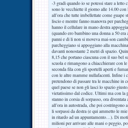
-3 gradi quando io se potessi stare a letto c
sono le vecchiette il giorno alle 14.00 con
all’ora che tutte imbellettate come guape st
liscio e mentre fanno manovra per parchegg
hanno il cellulare in mano destra appoggiat
(quando ero bambino una donna a 50 era a 
panni e di li non si moveva mai-son cambi
parcheggiano si appoggiano alla macchina 
davanti nonostante 2 metri di spazio. Qui
8,15 che portano ciascuna con il suo bel suv 
scuola e rimangono a chiacchierare con le
seconda fila con gli sportelli aperti e fuma
con le altre mamme nullafacenti. Infine i c
pretendono di passare tra le macchine in c
quel paese se non gli lasci lo spazio giusto
vietatissimo dal codice. Ultimi ma con la 
stanno in corsia di sorpasso, ora diventata
all’ora in autostrada, che poi costringono a
li sorpassi da destra (e qui ammetto le mi
in ritardo ad un appuntamento…). Di motiv
milioni per arrivare alle mani o peggio, p