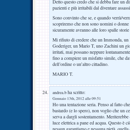
Detto questo credo che si debba fare un di
pazienti e più irritabili dal diventare assassi
Sono convinto che se, e quando verrà/verra
scopriremo che non sono uomini o donne 
sicuramente avranno alle loro spalle storie d
Mi rifiuto di credere che un Immonda, un 
Goderiger, un Mario T, uno Zachini un gior
irritati, mai possano neppure lontanamente 
fino a compiere un misfatto simile, che dav
dell’ordine o un’altro cittadino.
MARIO T.
ha scritto:
andrea.b
Gennaio 13th, 2012 alle 09:51
Ho una tentazione seria. Penso al fatto che
bastardo (e lo spero), non voglio che un c
serva a dargli sostentamento. Meriterebbe 
luce elettrica a pane ed acqua. Questo è ci
nessun garantismo e nessuna pietà, quella 