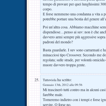
tempo di provare per quei lunghissimi 300 
corpo.
E forse nemmeno una condanna a vita a pat
potrebbe portare una bestia del genere all’
Poi un’altra cosa. Abbiamo macchine semp
dispendiose…penso ai suv: non è che anc
davvero armi sempre più aggressive sopra 
padroni del mondo?
Basta guardarle. I suv sono carrarmati e 
minacciosi tipo Crossover. Secondo me do
regolata; sulle strade, per volontà omicida
muore davvero troppa gente.
ha scritto:
Tuttoviola
Gennaio 13th, 2012 alle 09:56
Mi trascinerò tutti contro ma in alcuni cas
farebbe male.
Torneremo indietro con i tempi e forse i
servire. O forse no.