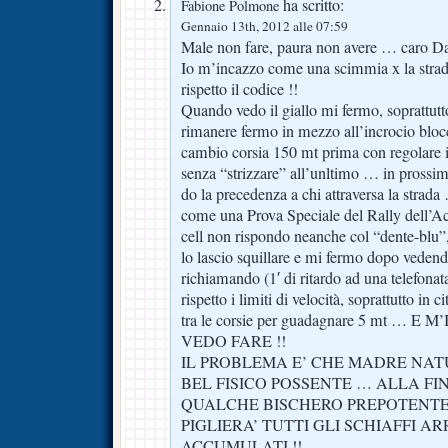
ha scritto:
Fabione Polmone
Gennaio 13th, 2012 alle 07:59
Male non fare, paura non avere … caro Da
Io m’incazzo come una scimmia x la stra
rispetto il codice !!
Quando vedo il giallo mi fermo, soprattutto
rimanere fermo in mezzo all’incrocio bl
cambio corsia 150 mt prima con regolare i
senza “strizzare” all’unltimo … in prossim
do la precedenza a chi attraversa la strada
come una Prova Speciale del Rally dell’Ac
cell non rispondo neanche col “dente-blu”
lo lascio squillare e mi fermo dopo vedend
richiamando (1′ di ritardo ad una telefon
rispetto i limiti di velocità, soprattutto in
tra le corsie per guadagnare 5 mt 
VEDO FARE !!
IL PROBLEMA E’ CHE MADRE NAT
BEL FISICO POSSENTE … ALLA FI
QUALCHE BISCHERO PREPOTENTE
PIGLIERA’ TUTTI GLI SCHIAFFI AR
ACCUMULATI !!