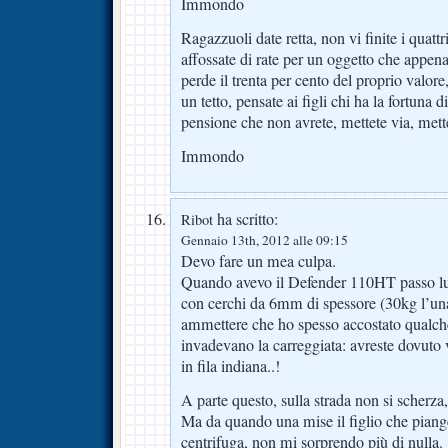
Immondo
Ragazzuoli date retta, non vi finite i quatt
affossate di rate per un oggetto che appen
perde il trenta per cento del proprio valore
un tetto, pensate ai figli chi ha la fortuna di
pensione che non avrete, mettete via, met
Immondo
ha scritto:
Ribot
Gennaio 13th, 2012 alle 09:15
Devo fare un mea culpa.
Quando avevo il Defender 110HT passo lung
con cerchi da 6mm di spessore (30kg l’una
ammettere che ho spesso accostato qualche
invadevano la carreggiata: avreste dovuto
in fila indiana..!
A parte questo, sulla strada non si scherza,
Ma da quando una mise il figlio che piange
centrifuga, non mi sorprendo più di nulla.