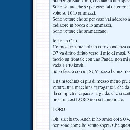
ma per gli Stati Uniti, che hanno altri spazi
Sono vetture che se per caso fai un errore
volte su 10 lo ammazzi.
Sono vetture che se per caso vai addosso a 
radiatore in bocca e lo ammazzi.
Sono vetture che ammazzano.
Io ho un Clio.
Ho provato a metterla in corrispondenza 
Q7 va diritto diritto verso il mio di musi. 
faccio un frontale con una Panda, non m
vada a 140 km/h.
Se lo faccio con un SUV posso benissimo
Una macchina di più di mezzo metro più al
vetture, una macchina “arrogante”, che dà
da completi incapaci alla guida, che si sen
mostro, così LORO non si fanno male.
LORO.
Oh, sia chiaro. Anch’io ho amici col SUV,
non sono come ho scritto sopra. Che quest