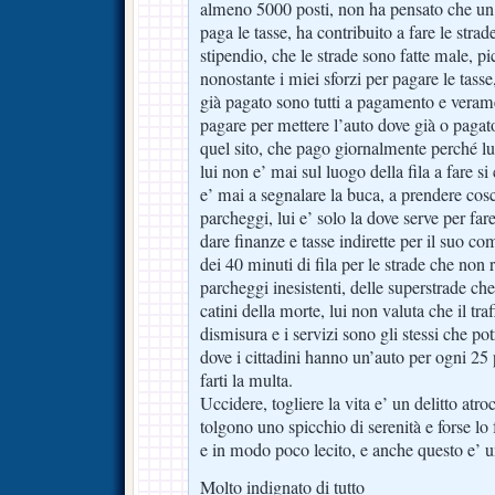
almeno 5000 posti, non ha pensato che un 
paga le tasse, ha contribuito a fare le strad
stipendio, che le strade sono fatte male, pi
nonostante i miei sforzi per pagare le tass
già pagato sono tutti a pagamento e veram
pagare per mettere l’auto dove già o pagat
quel sito, che pago giornalmente perché lu
lui non e’ mai sul luogo della fila a fare si 
e’ mai a segnalare la buca, a prendere cos
parcheggi, lui e’ solo la dove serve per far
dare finanze e tasse indirette per il suo co
dei 40 minuti di fila per le strade che non r
parcheggi inesistenti, delle superstrade che
catini della morte, lui non valuta che il traf
dismisura e i servizi sono gli stessi che p
dove i cittadini hanno un’auto per ogni 25 p
farti la multa.
Uccidere, togliere la vita e’ un delitto atr
tolgono uno spicchio di serenità e forse l
e in modo poco lecito, e anche questo e’ u
Molto indignato di tutto