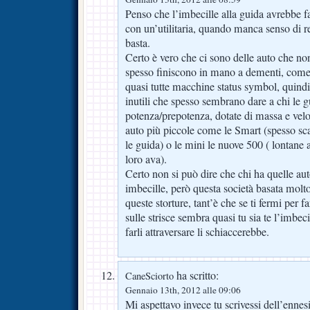
Penso che l’imbecille alla guida avrebbe fa
con un’utilitaria, quando manca senso di 
basta.
Certo è vero che ci sono delle auto che no
spesso finiscono in mano a dementi, come s
quasi tutte macchine status symbol, quindi
inutili che spesso sembrano dare a chi le 
potenza/prepotenza, dotate di massa e velo
auto più piccole come le Smart (spesso sc
le guida) o le mini le nuove 500 ( lontane a
loro ava).
Certo non si può dire che chi ha quelle aut
imbecille, però questa società basata molt
queste storture, tant’è che se ti fermi per f
sulle strisce sembra quasi tu sia te l’imbec
farli attraversare li schiaccerebbe.
ha scritto:
CaneSciorto
Gennaio 13th, 2012 alle 09:06
Mi aspettavo invece tu scrivessi dell’enne