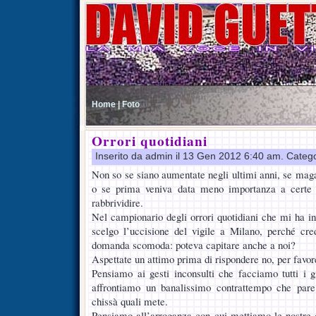
Home |
Foto
Orrori quotidiani
Inserito da admin il 13 Gen 2012 6:40 am. Categ
Non so se siano aumentate negli ultimi anni, se magar
o se prima veniva data meno importanza a certe 
rabbrividire.
Nel campionario degli orrori quotidiani che mi ha in
scelgo l’uccisione del vigile a Milano, perché cr
domanda scomoda: poteva capitare anche a noi?
Aspettate un attimo prima di rispondere no, per favor
Pensiamo ai gesti inconsulti che facciamo tutti i gi
affrontiamo un banalissimo contrattempo che pare
chissà quali mete.
Pensiamo all’arroganza con cui mettiamo le nostre 