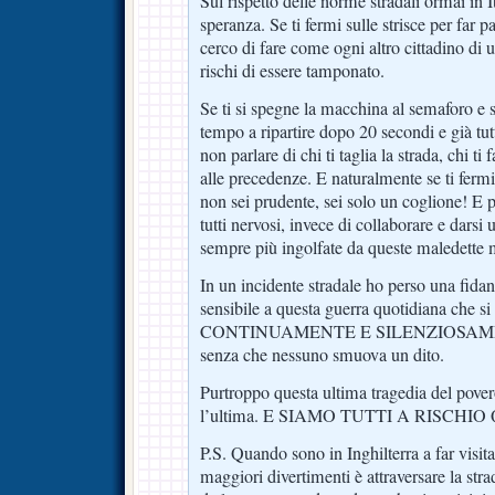
Sul rispetto delle norme stradali ormai in I
speranza. Se ti fermi sulle strisce per far
cerco di fare come ogni altro cittadino di 
rischi di essere tamponato.
Se ti si spegne la macchina al semaforo e sc
tempo a ripartire dopo 20 secondi e già tutt
non parlare di chi ti taglia la strada, chi ti 
alle precedenze. E naturalmente se ti fermi
non sei prudente, sei solo un coglione! E p
tutti nervosi, invece di collaborare e darsi 
sempre più ingolfate da queste maledette
In un incidente stradale ho perso una fida
sensibile a questa guerra quotidiana che s
CONTINUAMENTE E SILENZIOSAMENTE 
senza che nessuno smuova un dito.
Purtroppo questa ultima tragedia del pover
l’ultima. E SIAMO TUTTI A RISCHI
P.S. Quando sono in Inghilterra a far visit
maggiori divertimenti è attraversare la stra