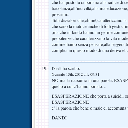
che hai posto tu ci portano alla radice di c
tracotanza,all’inciviltà,alla maleducazione,
prossimo.
Tutti disvalori che,ohimè,caratterizzano la
che sono la matrice anche di folli gesti cr
,ma che in fondo hanno un germe comune 
prepotenze che caratterizzano la vita mod
commettiamo senza pensare,alla leggera,tr
complici in questo modo di una deriva eti
ha scritto:
Dandi
Gennaio 13th, 2012 alle 09:31
NO ma la riassumo in una parola: ES
quello a cui c’hanno portato…
ESASPERAZIONE che porta a suicidi, omic
ESASPERAZIONE
e’ la parola che bene o male ci accomuna 
DANDI