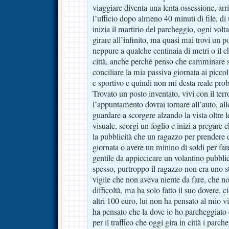
viaggiare diventa una lenta ossessione, arr
l’ufficio dopo almeno 40 minuti di file, di 
inizia il martirio del parcheggio, ogni volta 
girare all’infinito, ma quasi mai trovi un 
neppure a qualche centinaia di metri o il 
città, anche perché penso che camminare 
conciliare la mia passiva giornata ai piccol
e sportivo e quindi non mi desta reale pro
Trovato un posto inventato, vivi con il terr
l’appuntamento dovrai tornare all’auto, allo
guardare a scorgere alzando la vista oltre 
visuale, scorgi un foglio e inizi a pregar
la pubblicità che un ragazzo per prendere d
giornata o avere un minino di soldi per fare 
gentile da appiccicare un volantino pubblic
spesso, purtroppo il ragazzo non era uno 
vigile che non aveva niente da fare, che no
difficoltà, ma ha solo fatto il suo dovere, 
altri 100 euro, lui non ha pensato al mio v
ha pensato che la dove io ho parcheggiato 
per il traffico che oggi gira in città i parch