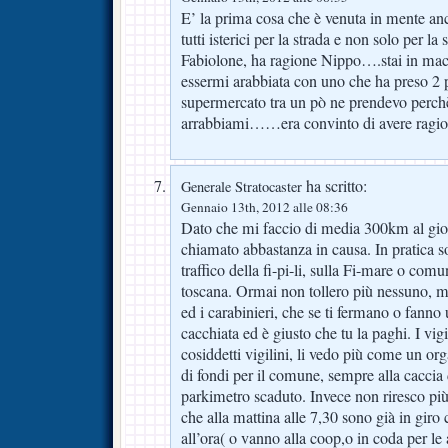
E’ la prima cosa che è venuta in mente an
tutti isterici per la strada e non solo per la 
Fabiolone, ha ragione Nippo….stai in macc
essermi arabbiata con uno che ha preso 2 
supermercato tra un pò ne prendevo perch
arrabbiami……era convinto di avere ragio
ha scritto:
Generale Stratocaster
Gennaio 13th, 2012 alle 08:36
Dato che mi faccio di media 300km al gio
chiamato abbastanza in causa. In pratica so
traffico della fi-pi-li, sulla Fi-mare o comu
toscana. Ormai non tollero più nessuno, ma
ed i carabinieri, che se ti fermano o fanno 
cacchiata ed è giusto che tu la paghi. I vig
cosiddetti vigilini, li vedo più come un or
di fondi per il comune, sempre alla caccia d
parkimetro scaduto. Invece non riresco più 
che alla mattina alle 7,30 sono già in giro 
all’ora( o vanno alla coop,o in coda per le a