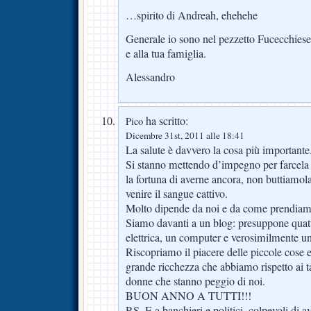
…spirito di Andreah, ehehehe
Generale io sono nel pezzetto Fucecchies
e alla tua famiglia.
Alessandro
ha scritto:
Pico
Dicembre 31st, 2011 alle 18:41
La salute è davvero la cosa più importante
Si stanno mettendo d’impegno per farcela
la fortuna di averne ancora, non buttiamola
venire il sangue cattivo.
Molto dipende da noi e da come prendiamo
Siamo davanti a un blog: presuppone quatt
elettrica, un computer e verosimilmente un
Riscopriamo il piacere delle piccole cose 
grande ricchezza che abbiamo rispetto ai t
donne che stanno peggio di noi.
BUON ANNO A TUTTI!!!
P.S. E a banchieri e politici, colpevoli di a