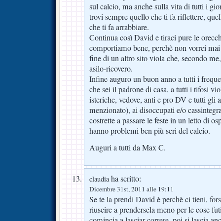
sul calcio, ma anche sulla vita di tutti i g
trovi sempre quello che ti fa riflettere, quel
che ti fa arrabbiare.
Continua così David e tiraci pure le orecc
comportiamo bene, perchè non vorrei mai 
fine di un altro sito viola che, secondo me
asilo-ricovero.
Infine auguro un buon anno a tutti i frequen
che sei il padrone di casa, a tutti i tifosi 
isteriche, vedove, anti e pro DV e tutti gli 
menzionato), ai disoccupati e/o cassintegra
costrette a passare le feste in un letto di os
hanno problemi ben più seri del calcio.
Auguri a tutti da Max C.
ha scritto:
claudia
Dicembre 31st, 2011 alle 19:11
Se te la prendi David è perchè ci tieni, f
riuscire a prendersela meno per le cose fu
comincia a lasciar correre, poi si lascia a