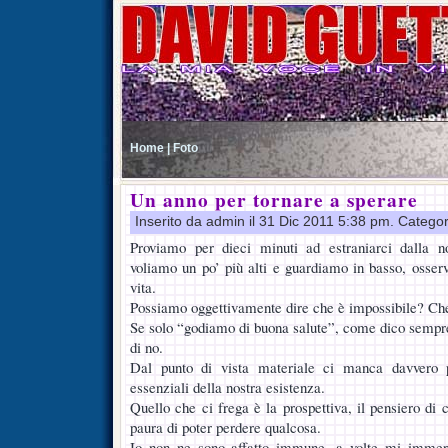
Home |
Foto
Un anno per tornare a sperare
Inserito da admin il 31 Dic 2011 5:38 pm. Categor
Proviamo per dieci minuti ad estraniarci dalla no
voliamo un po’ più alti e guardiamo in basso, osser
vita.
Possiamo oggettivamente dire che è impossibile? Che
Se solo “godiamo di buona salute”, come dico sempre 
di no.
Dal punto di vista materiale ci manca davvero p
essenziali della nostra esistenza.
Quello che ci frega è la prospettiva, il pensiero di 
paura di poter perdere qualcosa.
Io non ne sono affatto immune, a volte mi immer