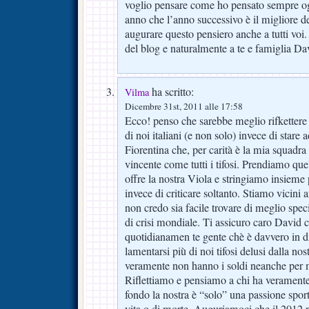
voglio pensare come ho pensato sempre o
anno che l’anno successivo è il migliore de
augurare questo pensiero anche a tutti voi.
del blog e naturalmente a te e famiglia Da
ha scritto:
Vilma
Dicembre 31st, 2011 alle 17:58
Ecco! penso che sarebbe meglio rifkettere s
di noi italiani (e non solo) invece di stare a
Fiorentina che, per carità è la mia squadra
vincente come tutti i tifosi. Prendiamo qu
offre la nostra Viola e stringiamo insieme 
invece di criticare soltanto. Stiamo vicini 
non credo sia facile trovare di meglio spe
di crisi mondiale. Ti assicuro caro David 
quotidianamen te gente chè è davvero in di
lamentarsi più di noi tifosi delusi dalla no
veramente non hanno i soldi neanche per ma
Riflettiamo e pensiamo a chi ha veramente
fondo la nostra è “solo” una passione spor
vita o di morte. Auguriamoci che il 2012 por