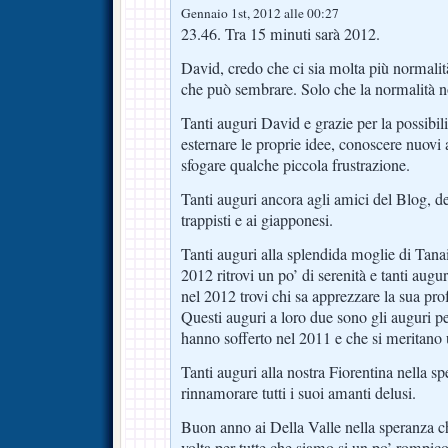
Gennaio 1st, 2012 alle 00:27
23.46. Tra 15 minuti sarà 2012.
David, credo che ci sia molta più normalità
che può sembrare. Solo che la normalità no
Tanti auguri David e grazie per la possibilit
esternare le proprie idee, conoscere nuovi
sfogare qualche piccola frustrazione.
Tanti auguri ancora agli amici del Blog, del
trappisti e ai giapponesi.
Tanti auguri alla splendida moglie di Tana
2012 ritrovi un po’ di serenità e tanti augu
nel 2012 trovi chi sa apprezzare la sua prof
Questi auguri a loro due sono gli auguri pe
hanno sofferto nel 2011 e che si meritano
Tanti auguri alla nostra Fiorentina nella s
rinnamorare tutti i suoi amanti delusi.
Buon anno ai Della Valle nella speranza c
volta per tutte che siamo si un po’ rompi