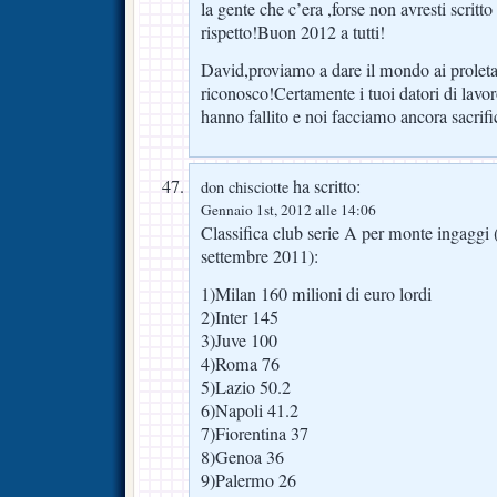
la gente che c’era ,forse non avresti scritt
rispetto!Buon 2012 a tutti!
David,proviamo a dare il mondo ai proletari
riconosco!Certamente i tuoi datori di lavor
hanno fallito e noi facciamo ancora sacrific
ha scritto:
don chisciotte
Gennaio 1st, 2012 alle 14:06
Classifica club serie A per monte ingaggi (
settembre 2011):
1)Milan 160 milioni di euro lordi
2)Inter 145
3)Juve 100
4)Roma 76
5)Lazio 50.2
6)Napoli 41.2
7)Fiorentina 37
8)Genoa 36
9)Palermo 26