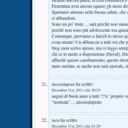
faranno ancora paura, la crisi continuerà a 
Fiorentina avrà ancora (quasi) gli stessi dir
Speriamo almeno nella buona salute, che
ci abbandoni.
Sono un po’ triste… sarà perchè non siamo 
perchè non sono più adolescente ma qua
Comunque, proviamo a farceli lo stesso qu
costa niente! Un abbraccio a tutti voi che
blog (non scrivo spesso, ma vi leggo sempre,
chi ce lo mette a disposizione (David). Dia
affinchè questo cambiamento, questo rito
tanto anelata, se anche non sarà epocale, s
ha scritto:
alessiodaprato
Dicembre 31st, 2011 alle 20:53
auguri di buon anno a tutti !!!!e’ proprio
“normale”….alessiodaprato
ha scritto:
lucia
Dicembre 31st, 2011 alle 21:29