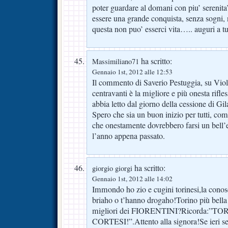
poter guardare al domani con piu’ serenita
essere una grande conquista, senza sogni, no
questa non puo’ esserci vita….. auguri a t
ha scritto:
Massimiliano71
Gennaio 1st, 2012 alle 12:53
Il commento di Saverio Pestuggia, su Viol
centravanti è la migliore e più onesta rifl
abbia letto dal giorno della cessione di Gil
Spero che sia un buon inizio per tutti, compr
che onestamente dovrebbero farsi un bell’
l’anno appena passato.
ha scritto:
giorgio giorgi
Gennaio 1st, 2012 alle 14:02
Immondo ho zio e cugini torinesi,la conos
briaho o t’hanno drogaho!Torino più bel
migliori dei FIORENTINI?Ricorda:”TO
CORTESI!”.Attento alla signora!Se ieri ser