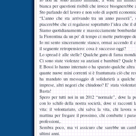
bianca per questioni risibili che invece bisognerebbe
Sto parlando del lavoro e non solo di aspetti economic
“L’anno che sta arrivando tra un anno passerà”,
piacerebbe che ci regalasse soprattutto l’idea che il 
Siamo quotidianamente e massicciamente bombardati 
la Fiorentina da un po’ di tempo ci mette purtroppo de
Io mi sento sinceramente stanco, ormai accendo il c
il seguente retropensiero: cosa è successo oggi?
Lo spread è alle stelle? Qualche guru di fama mondia
Ci sono state violenze su anziani e bambini? Quale b
E Bossi lo hanno internato o ha sparato qualche altra 
quante nuove mini correnti si è frantumata ciò che re
ha mandato un messaggio di solidarietà a qualche a
imprese, altri negozi che chiudono? E’ stata violenta
Basta!
Spero per tutti noi in un 2012 “normale”, dove la po
con lo schifo della nostra società, dove si racconti l
vita: il volontariato, chi salva la vita, chi lavora
mattina per fregare il prossimo, chi combatte i parass
professioni,.
Sembra poco, ma vi assicuro che sarebbe un cambi
ultimi anni.