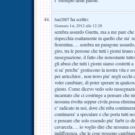
l’ esempio delle parole.
ha scritto:
bati2007
Gennaio 1st, 2012 alle 12:28
sembra assurdo Guetta, ma a me pare che la
rispecchia esattamente in quello che sta’ 
fiorentina…. sembra un paragone assurdo,
giro, tra le persone che tutti i giorni tiran
rassegnazione, il fatto che nonostante tut
gli abusi che tutti i giorni siamo costretti 
si sa’ perche’ gestiscono la nostra vita e s
per arricchirsi , non trovo piu’ negli occhi d
voler cambiare, di poter sperare in qualco
giusto. Come dicevo vedo solo rassegnazio
incarnato che ci costringe a pensare che n
nessuna rivolta seppur civile,possa elimin
e’ radicato in noi, dove chi ruba continuera
continuera’ a speculare e che porta tutti no
e pensare che solo essendo piu’ furbi (o dis
cavarcela…. io voglio dire che nessuna con
indifferenza, che le cose possono cambiare,