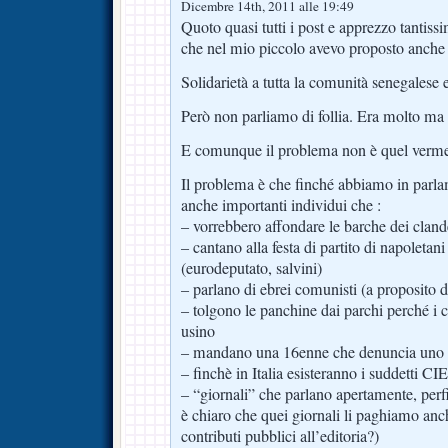
Dicembre 14th, 2011 alle 19:49
Quoto quasi tutti i post e apprezzo tantissi
che nel mio piccolo avevo proposto anche 
Solidarietà a tutta la comunità senegalese 
Però non parliamo di follia. Era molto ma
E comunque il problema non è quel verme 
Il problema è che finché abbiamo in parl
anche importanti individui che :
– vorrebbero affondare le barche dei cland
– cantano alla festa di partito di napoleta
(eurodeputato, salvini)
– parlano di ebrei comunisti (a proposito d
– tolgono le panchine dai parchi perché i ci
usino
– mandano una 16enne che denuncia uno 
– finchè in Italia esisteranno i suddetti CIE,
– “giornali” che parlano apertamente, perf
è chiaro che quei giornali li paghiamo anch
contributi pubblici all’editoria?)