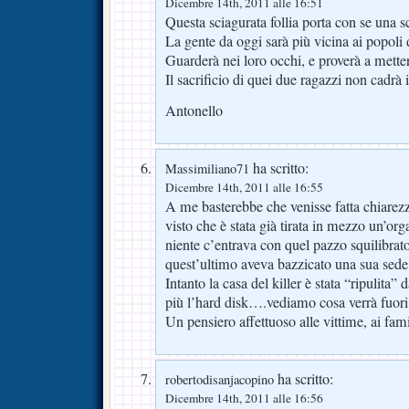
Dicembre 14th, 2011 alle 16:51
Questa sciagurata follia porta con se una s
La gente da oggi sarà più vicina ai popoli 
Guarderà nei loro occhi, e proverà a metters
Il sacrificio di quei due ragazzi non cadrà
Antonello
ha scritto:
Massimiliano71
Dicembre 14th, 2011 alle 16:55
A me basterebbe che venisse fatta chiarezza
visto che è stata già tirata in mezzo un’or
niente c’entrava con quel pazzo squilibrato
quest’ultimo aveva bazzicato una sua sede 
Intanto la casa del killer è stata “ripulita”
più l’hard disk….vediamo cosa verrà fuori
Un pensiero affettuoso alle vittime, ai fami
ha scritto:
robertodisanjacopino
Dicembre 14th, 2011 alle 16:56