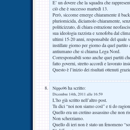
E’ un dovere che la squadra che rappresenta
ciò che è successo martedì 13.
Però, siccome emerge chiaramente il back
pluriomicida, diciamolo chiaramente, senza
politicizzato, di chiara estrazione neofascist
sua ideologia razzista e xenofoba dal clima 
ultimi 15-20 anni, responsabile del quale s
instillate giorno per giorno da quel partito 
antiumano che si chiama Lega Nord.
Corresponsabili sono anche quei partiti ch
fatto governi, stretto accordi e lavorato ins
Questo è l’inizio dei risultati ottenuti graz
ha scritto:
Nippo96
Dicembre 14th, 2011 alle 16:59
L’ho già scritto nell’altro post.
Tu dici “noi non siamo così” e ti do ragion
Quello era un cretino assassino che non ris
Non scherziamo.
Quello di ieri non è stato un fenomeno “s