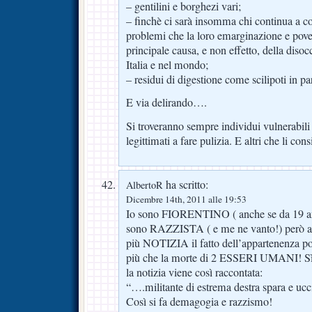
– gentilini e borghezi vari;
– finchè ci sarà insomma chi continua a con
problemi che la loro emarginazione e pove
principale causa, e non effetto, della disoc
Italia e nel mondo;
– residui di digestione come scilipoti in
E via delirando….
Si troveranno sempre individui vulnerabili
legittimati a fare pulizia. E altri che li con
ha scritto:
AlbertoR
Dicembre 14th, 2011 alle 19:53
Io sono FIORENTINO ( anche se da 19 an
sono RAZZISTA ( e me ne vanto!) però a 
più NOTIZIA il fatto dell’appartenenza 
più che la morte di 2 ESSERI UMANI! Sì! p
la notizia viene così raccontata:
“….militante di estrema destra spara e uc
Così si fa demagogia e razzismo!