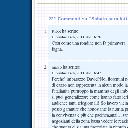
221 Commenti su “Sabato sera lutt
ha scritto:
Ribot
Dicembre 14th, 2011 alle 16:26
Così come una rondine non fa primavera, 
fogna.
ha scritto:
marco
Dicembre 14th, 2011 alle 16:42
Perche’ imbarazzo David?Noi fiorentini no
di cazzo non rappresenta in alcun modo la 
l’italianità(purtroppo la mamma degli imbe
si puo’ generalizzare come hanno fatto ieri 
audience tanti telegiornali!!!Io lavoro vic
posso garantire che nonostante la nutrita 
la convivenza è più che pacifica,anzi… tan
negozianti della zona basta vedere le reazi
che stasera ci sia una fiaccolata in ricordo