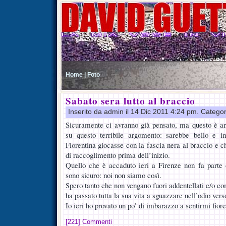
Home |
Foto
Sabato sera lutto al braccio
Inserito da admin il 14 Dic 2011 4:24 pm. Categor
Sicuramente ci avranno già pensato, ma questo è a
su questo terribile argomento: sarebbe bello e i
Fiorentina giocasse con la fascia nera al braccio e 
di raccoglimento prima dell’inizio.
Quello che è accaduto ieri a Firenze non fa parte d
sono sicuro: noi non siamo così.
Spero tanto che non vengano fuori addentellati e/o co
ha passato tutta la sua vita a sguazzare nell’odio vers
Io ieri ho provato un po’ di imbarazzo a sentirmi fiore
[221] Commenti