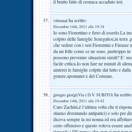
il brutto fatto di cronaca accaduto ieri.
ha scritto:
vibennal
Dicembre 14th, 2011 alle 19:34
Io sono Fiorentino e fiero di esserlo.La i
colpito delle famiglie Senegalesi,in terra ,p
che vedere con i veri Fiorentini e Firenze
da un folle come ce ne sono, purtroppo in
possono prevenire situazioni simili? E’ molto
facile critica.Io non fare ne minuti di silen
aiuterei le famiglie colpite dal lutto e dalla
genere,spontanei e del Comune.
ha scritto
giorgio giorgi(Via i D.V. SUBITO)
Dicembre 14th, 2011 alle 19:42
Caro Zachini,è l’ultima volta che ti rispo
stiamo diventando antipatici) e solo per d
diceva sempre la mi nonna ed era affettuo
certo offensivo e questo voleva essere anc
riguarda i DV,penso che ,non si può non v