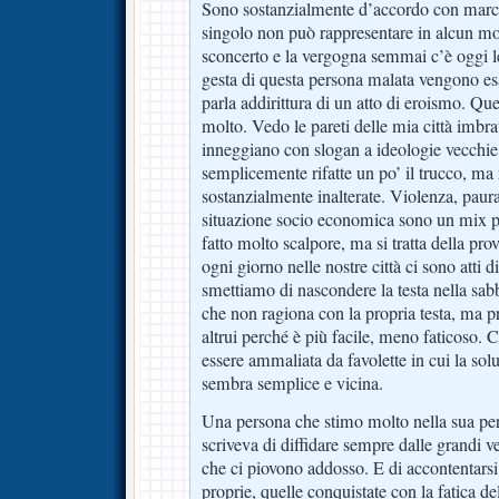
Sono sostanzialmente d’accordo con marco-s
singolo non può rappresentare in alcun m
sconcerto e la vergogna semmai c’è oggi le
gesta di questa persona malata vengono esa
parla addirittura di un atto di eroismo. Qu
molto. Vedo le pareti delle mia città imbra
inneggiano con slogan a ideologie vecchie
semplicemente rifatte un po’ il trucco, m
sostanzialmente inalterate. Violenza, paura
situazione socio economica sono un mix per
fatto molto scalpore, ma si tratta della pro
ogni giorno nelle nostre città ci sono atti 
smettiamo di nascondere la testa nella sabbia
che non ragiona con la propria testa, ma pr
altrui perché è più facile, meno faticoso. C
essere ammaliata da favolette in cui la solu
sembra semplice e vicina.
Una persona che stimo molto nella sua pe
scriveva di diffidare sempre dalle grandi ver
che ci piovono addosso. E di accontentarsi 
proprie, quelle conquistate con la fatica 