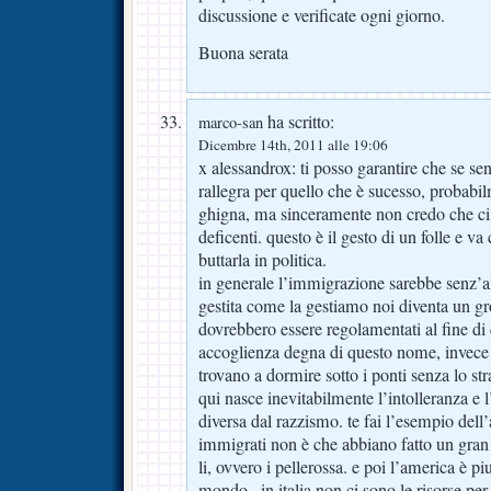
discussione e verificate ogni giorno.
Buona serata
ha scritto:
marco-san
Dicembre 14th, 2011 alle 19:06
x alessandrox: ti posso garantire che se sen
rallegra per quello che è sucesso, probabil
ghigna, ma sinceramente non credo che ci s
deficenti. questo è il gesto di un folle e va
buttarla in politica.
in generale l’immigrazione sarebbe senz’a
gestita come la gestiamo noi diventa un gr
dovrebbero essere regolamentati al fine di
accoglienza degna di questo nome, invece en
trovano a dormire sotto i ponti senza lo str
qui nasce inevitabilmente l’intolleranza e 
diversa dal razzismo. te fai l’esempio dell
immigrati non è che abbiano fatto un gran 
li, ovvero i pellerossa. e poi l’america è p
mondo.. in italia non ci sono le risorse p