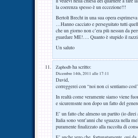
li vedevi nella chiesa del quartiere a far
la coerenza spesso è un eccezione!!!
Bertolt Brecht in una sua opera esprimeva 
…Hanno cacciato e perseguitato tutti quelli
che un giorno non c’era più nessun da pers
guardare ME!…. Quanto è stupido il razzi
Un saluto
ha scritto:
Zaphodb
Dicembre 14th, 2011 alle 17:11
David,
correggerei con “noi non ci sentiamo così”
In realtà come veramente siamo viene fuor
e sicuremsnte non dopo un fatto del gener
E’ un fatto che almeno un partito (io dire
Italia sono vent’anni che sguazza nella mel
puramente finalizzato alla raccolta di cons
E’ anche vero che, fortunatamente, qui da