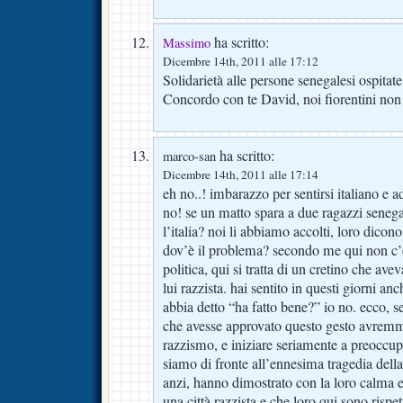
ha scritto:
Massimo
Dicembre 14th, 2011 alle 17:12
Solidarietà alle persone senegalesi ospitate 
Concordo con te David, noi fiorentini non 
ha scritto:
marco-san
Dicembre 14th, 2011 alle 17:14
eh no..! imbarazzo per sentirsi italiano e ad
no! se un matto spara a due ragazzi senegal
l’italia? noi li abbiamo accolti, loro dicono
dov’è il problema? secondo me qui non c’e
politica, qui si tratta di un cretino che ave
lui razzista. hai sentito in questi giorni a
abbia detto “ha fatto bene?” io no. ecco, s
che avesse approvato questo gesto avremm
razzismo, e iniziare seriamente a preoccup
siamo di fronte all’ennesima tragedia della
anzi, hanno dimostrato con la loro calma e 
una città razzista e che loro qui sono rispe