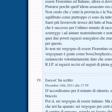
essere Fiorentino ed Italiano, allora si do
Pistoiesi perchè quell’idiota assassino era 
Non credo che c’entri la provincia o la Na
squlibrato come purtroppo ci sono da tutte 
Sarei più favorevole invece del lutto al bra
che è successo per l’ultimo minuto di racco
scurregge ) ad aiutare materialmente e non 
quei due poveri ragazzi senegalesi che era
per questo.
Io non mi vergogno di essere Fiorentino ed
vergognare è gente come bossi,borghezio,c
(minuscolo volontariamente dato che sono 
R.I.P. ai ragazzi uccisi ed auguri di piena g
ha scritto:
EnricoC
Dicembre 14th, 2011 alle 17:59
D’accordissimo per il minuto di silenzio, e 
braccio.
Poi sì, mi vergogno di essere italiano. Ma 
che ieri ha sparato: mi vergogno per certi
di sentire di persona, avendo un lavoro ch