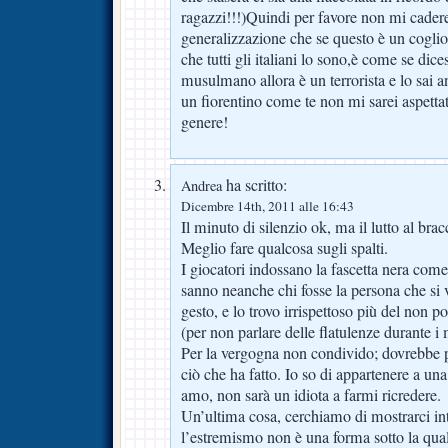
ragazzi!!!)Quindi per favore non mi cadere
generalizzazione che se questo è un coglion
che tutti gli italiani lo sono,è come se dice
musulmano allora è un terrorista e lo sai 
un fiorentino come te non mi sarei aspetta
genere!
ha scritto:
Andrea
Dicembre 14th, 2011 alle 16:43
Il minuto di silenzio ok, ma il lutto al br
Meglio fare qualcosa sugli spalti.
I giocatori indossano la fascetta nera com
sanno neanche chi fosse la persona che si 
gesto, e lo trovo irrispettoso più del non po
(per non parlare delle flatulenze durante i
Per la vergogna non condivido; dovrebbe pi
ciò che ha fatto. Io so di appartenere a un
amo, non sarà un idiota a farmi ricredere.
Un’ultima cosa, cerchiamo di mostrarci in
l’estremismo non è una forma sotto la qual