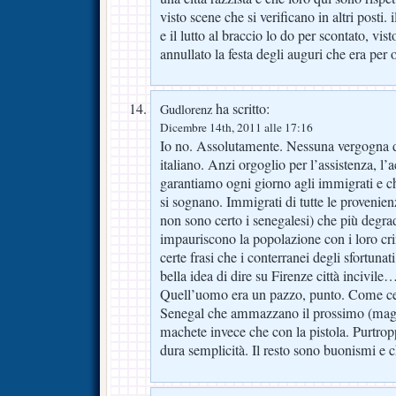
visto scene che si verificano in altri posti
e il lutto al braccio lo do per scontato, vi
annullato la festa degli auguri che era per 
ha scritto:
Gudlorenz
Dicembre 14th, 2011 alle 17:16
Io no. Assolutamente. Nessuna vergogna di
italiano. Anzi orgoglio per l’assistenza, l’a
garantiamo ogni giorno agli immigrati e 
si sognano. Immigrati di tutte le provenien
non sono certo i senegalesi) che più degrad
impauriscono la popolazione con i loro cri
certe frasi che i conterranei degli sfortuna
bella idea di dire su Firenze città incivile
Quell’uomo era un pazzo, punto. Come ce 
Senegal che ammazzano il prossimo (magari
machete invece che con la pistola. Purtropp
dura semplicità. Il resto sono buonismi e c