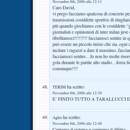
Novembre 8th, 2006 alle 12:11
Caro David,
vi prego facciamo qualcosa di concreto per
trasmissioni cosiddette sportive di ritagliar
più quando giochiamo con le cosiddette “g
giornalisti e opinionisti di inter milan juve
ribelliamoci!!!!!!!!! facciamoci sentire in
può essere un piccolo inizio che sia..ogni
incitare i ragazzi a dare il massimo..fac
facciamoci sentire…Io non ho molte risors
gola durante le partite allo stadio…forza f
comunque!!!!
ha scritto:
TERIM
Novembre 8th, 2006 alle 12:30
E’ FINITO TUTTO A TARALLUCCI E
ha scritto:
Aglio
Novembre 8th, 2006 alle 12:48
Capiamo il sistema e capiremo il difetto: