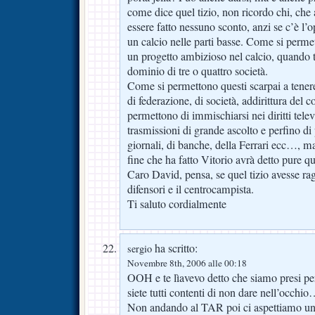
come dice quel tizio, non ricordo chi, che
essere fatto nessuno sconto, anzi se c’è l’o
un calcio nelle parti basse. Come si perme
un progetto ambizioso nel calcio, quando t
dominio di tre o quattro società.
Come si permettono questi scarpai a tenere 
di federazione, di società, addirittura del 
permettono di immischiarsi nei diritti televi
trasmissioni di grande ascolto e perfino di
giornali, di banche, della Ferrari ecc…, 
fine che ha fatto Vitorio avrà detto pure q
Caro David, pensa, se quel tizio avesse rag
difensori e il centrocampista.
Ti saluto cordialmente
ha scritto:
sergio
Novembre 8th, 2006 alle 00:18
OOH e te lìavevo detto che siamo presi per 
siete tutti contenti di non dare nell’occhio
Non andando al TAR poi ci aspettiamo una