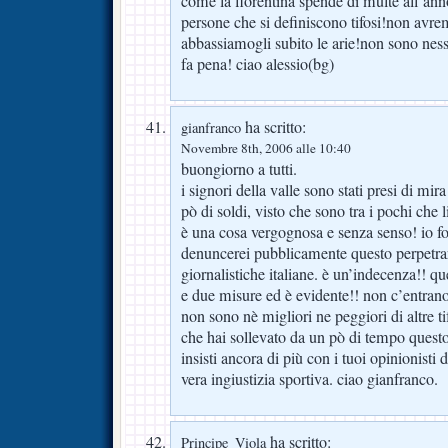
come la fiorentina spende di multe all’ann
persone che si definiscono tifosi!non avre
abbassiamogli subito le arie!non sono nes
fa pena! ciao alessio(bg)
ha scritto:
gianfranco
Novembre 8th, 2006 alle 10:40
buongiorno a tutti.
i signori della valle sono stati presi di mir
pò di soldi, visto che sono tra i pochi che 
è una cosa vergognosa e senza senso! io fos
denuncerei pubblicamente questo perpetrarsi
giornalistiche italiane. è un’indecenza!! q
e due misure ed è evidente!! non c’entrano 
non sono nè migliori ne peggiori di altre t
che hai sollevato da un pò di tempo questo
insisti ancora di più con i tuoi opinionisti
vera ingiustizia sportiva. ciao gianfranco.
ha scritto:
Principe_Viola