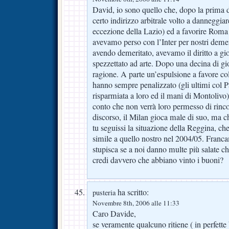
David, io sono quello che, dopo la prima 
certo indirizzo arbitrale volto a danneggiar
eccezione della Lazio) ed a favorire Roma 
avevamo perso con l’Inter per nostri demerit
avendo demeritato, avevamo il diritto a gi
spezzettato ad arte. Dopo una decina di gi
ragione. A parte un’espulsione a favore col 
hanno sempre penalizzato (gli ultimi col 
risparmiata a loro ed il mani di Montolivo)
conto che non verrà loro permesso di rincorr
discorso, il Milan gioca male di suo, ma c
tu seguissi la situazione della Reggina, ch
simile a quello nostro nel 2004/05. Franca
stupisca se a noi danno multe più salate 
credi davvero che abbiano vinto i buoni?
ha scritto:
pusteria
Novembre 8th, 2006 alle 11:33
Caro Davide,
se veramente qualcuno ritiene ( in perfett