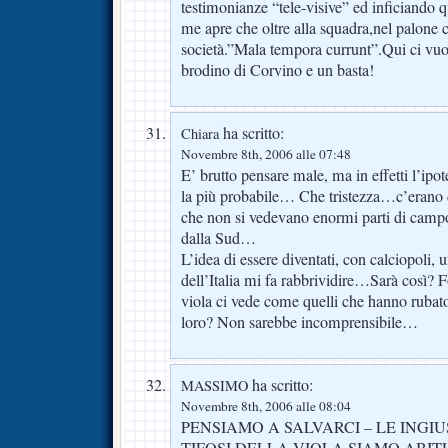
testimonianze “tele-visive” ed inficiando
me apre che oltre alla squadra,nel palone c
società.”Mala tempora currunt”.Qui ci vuo
brodino di Corvino e un basta!
ha scritto:
Chiara
Novembre 8th, 2006 alle 07:48
E’ brutto pensare male, ma in effetti l’ipo
la più probabile… Che tristezza…c’erano 
che non si vedevano enormi parti di camp
dalla Sud…
L’idea di essere diventati, con calciopoli,
dell’Italia mi fa rabbrividire…Sarà così? F
viola ci vede come quelli che hanno rubato
loro? Non sarebbe incomprensibile…
ha scritto:
MASSIMO
Novembre 8th, 2006 alle 08:04
PENSIAMO A SALVARCI – LE INGIU
TIFOSI DELLA VIOLA SIAMO ABITU