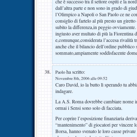
che è successo tra il settore ospiti e la no
dall’altra parte e non sono in grado di g
l’Olimpico a Napoli o San Paolo ce ne cor
consiglio di fartelo al più presto un giretto 
subito la differenza,in peggio ovviamente.
ingiusto aver multato di più la Fiorentina
e,comunque,considerata l’accesa rivalità tra
anche che il bilancio dell’ordine pubblico s
sommato,ampiamente soddisfacente domeni
ha scritto:
Paolo
Novembre 8th, 2006 alle 09:52
Caro David, io la butto lì sperando tu abbi
indagare.
La A.S. Roma dovrebbe cambiare nome in 
ormai i Sensi sono solo di facciata.
Per coprire l’esposizione finanziaria deriva
“mantenimento” di giocatori per vincere lo
Borsa, hanno svenato le loro casse private