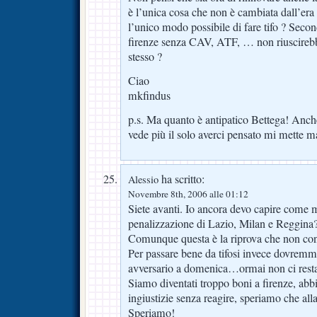
è l’unica cosa che non è cambiata dall’er
l’unico modo possibile di fare tifo ? Secon
firenze senza CAV, ATF, … non riuscirebbe
stesso ?
Ciao
mkfindus
p.s. Ma quanto è antipatico Bettega! Anche
vede più il solo averci pensato mi mette 
ha scritto:
Alessio
Novembre 8th, 2006 alle 01:12
Siete avanti. Io ancora devo capire come 
penalizzazione di Lazio, Milan e Reggina
Comunque questa è la riprova che non con
Per passare bene da tifosi invece dovremm
avversario a domenica…ormai non ci resta
Siamo diventati troppo boni a firenze, abb
ingiustizie senza reagire, speriamo che alla
Speriamo!