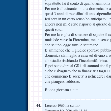
soprattutto fai il conto di quanto ammonta
Per me è allucinante, in una domenica 
quasi 3 anni di mensilita’ di uno stipemdi
Ieri sera in un certo senso ho anticipato il 
ancora non mi è stato risposto al quesito d
questi soldi.
Per me la voglia di smettere di seguire il c
malafede verso la Fiorentina, ma in senso p
che se uno legge tutte le settimane
le ammende che il giudice sportivo pubblic
domenica sta meglio a casa sul divano a ve
allo stadio rischiando l’incolumità fisica.
E poi sento dire al GR1 di stamani che il p
e che è sbagliato che la finanziaria tagli 11
che comincino le societa’ a richiedere i dann
che piangersi addosso.
Buona giornata a tutti.
ha scritto:
Lorenzo.1969
Novembre 8th, 2006 alle 11:14