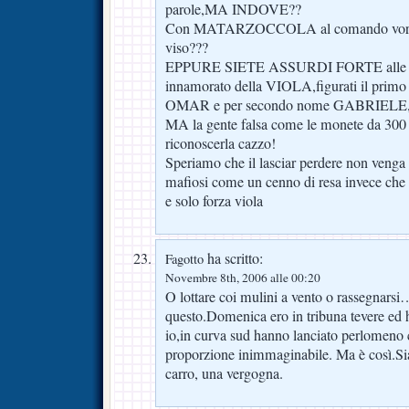
parole,MA INDOVE??
Con MATARZOCCOLA al comando vorresti
viso???
EPPURE SIETE ASSURDI FORTE alle vo
innamorato della VIOLA,figurati il primo 
OMAR e per secondo nome GABRIELE,ti
MA la gente falsa come le monete da 300 
riconoscerla cazzo!
Speriamo che il lasciar perdere non ven
mafiosi come un cenno di resa invece c
e solo forza viola
ha scritto:
Fagotto
Novembre 8th, 2006 alle 00:20
O lottare coi mulini a vento o rassegnars
questo.Domenica ero in tribuna tevere ed 
io,in curva sud hanno lanciato perlomeno 
proporzione inimmaginabile. Ma è così.Si
carro, una vergogna.