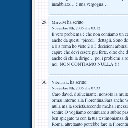
insabbiato… è una vergogna…
ha scritto:
MarcoM
Novembre 8th, 2006 alle 03:12
Il vero problema è che non contiamo un cav
anche da questi “piccoli” dettagli. Sono de
a 0 a roma ho visto 2 o 3 decisioni arbitral
capire che devi essere piu forte, oltre che 
anche di chi la dirige… poi i problemi a ros
noi. NON CONTIAMO NULLA !!!
ha scritto:
Vibenna L
Novembre 8th, 2006 alle 07:33
Caro david, é allucinante, nonsolo la mult
ormai intorno alla Fiorentina.Sarà anche 
nulla ma la società,secondo me,ha i mezzi 
sentire.O vogliamo continuare a subire p
ben spiegato tu con la tua testimonianza dire
Roma, altrettanto potrebbe fare la Fiorent