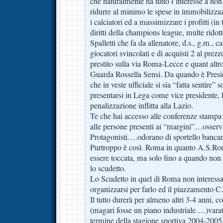
che naturalmente ha tutto l’interesse a non 
ridurre al minimo le spese in immobilizzaz
i calciatori ed a massimizzare i profitti (in
diritti della champions league, multe rido
Spalletti che fa da allenatore, d.s., g.m., 
giocatori svincolati e di acquisti 2 al prez
prestito sulla via Roma-Lecce e quant altro
Guarda Rossella Sensi. Da quando è Pres
che in veste ufficiale si sia “fatta sentire” 
presentarsi in Lega come vice presidente, l’
penalizzazione inflitta alla Lazio.
Te che hai accesso alle conferenze stampa 
alle persone presenti ai “margini”…osserva
Protagonisti….odorano di sportello bancar
Purtroppo è così. Roma in quanto A.S.Ro
essere toccata, ma solo fino a quando non 
lo scudetto.
Lo Scudetto in quel di Roma non interessa
organizzarsi per farlo ed il piazzamento C.
Il tutto durerà per almeno altri 3-4 anni, c
(magari fosse un piano industriale….)varat
termine della stagione sportiva 2004-2005