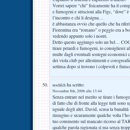
Vorrei sapere “chi” fisicamente ha il compi
e fumogeni e striscioni alla Figc, “dove” è
l’incontro e chi li designa…
è abbastanza ovvio che quello che ha rifer
Fiorentina era “romano” o peggio era a bor
vedendo appunto solo i nostri.
Detto questo aggiungo solo un bel… COG
tirare petardi e fumogeni, io consiglierei al
multe dagli eventuali sostegni economici c
dei viola club per allestimenti e corogrea
settima dopo si trovono i colpevoli e finisc
ha scritto:
nochIch
Novembre 8th, 2006 alle 13:44
Senza entrare nel merito se tirare i fumogen
di fatto che di fronte alla legge tutti sono
uguale degli altri. David, scusa la banalit
rimugino e sicuramente qualche volta l’ho
tuo commento sul mancato ricorso al TAR?
qualche parola ragionata sì ma senza tropp