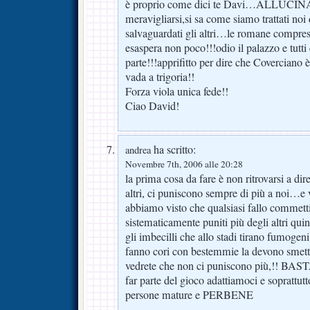
è proprio come dici te Davi…ALLUCIN
meravigliarsi,si sa come siamo trattati noi
salvaguardati gli altri…le romane compres
esaspera non poco!!!odio il palazzo e tutti
parte!!!apprifitto per dire che Coverciano è 
vada a trigoria!!
Forza viola unica fede!!
Ciao David!
ha scritto:
andrea
Novembre 7th, 2006 alle 20:28
la prima cosa da fare è non ritrovarsi a di
altri, ci puniscono sempre di più a noi…e 
abbiamo visto che qualsiasi fallo comme
sistematicamente puniti più degli altri qui
gli imbecilli che allo stadi tirano fumogen
fanno cori con bestemmie la devono smett
vedrete che non ci puniscono più,!! B
far parte del gioco adattiamoci e soprattu
persone mature e PERBENE