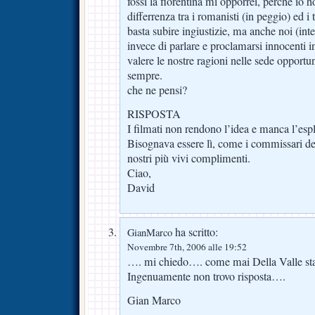
fossi la fiorentina mi opporrei, perche io ho
differrenza tra i romanisti (in peggio) ed i t
basta subire ingiustizie, ma anche noi (inte
invece di parlare e proclamarsi innocenti 
valere le nostre ragioni nelle sede opportu
sempre.
che ne pensi?
RISPOSTA
I filmati non rendono l’idea e manca l’espl
Bisognava essere lì, come i commissari de
nostri più vivi complimenti.
Ciao,
David
ha scritto:
GianMarco
Novembre 7th, 2006 alle 19:52
…. mi chiedo…. come mai Della Valle sta
Ingenuamente non trovo risposta….
Gian Marco