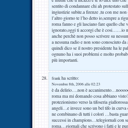
è inutile che ti incazzi e te lo dice uno che
sentito di condannare chi ah protestato sul
ingiustizie subite.a firenze ,tu con me
l’altro giorno te l’ho detto io,sempre a rigu
roma fanno e gli lasciano fare quello che 
ignorato,oggi ti accorgi che è cosi……io n
anche perchè non posso scrivere su nessun
a nessuna radio e non sono conosciuto da a
quindi dico se il nostro presidente ha le pal
ognuno ha i suoi problemi e molto proba
più importanti.
ha scritto:
frank
Novembre 8th, 2006 alle 02:23
è da delirio….non è accanimento…noooo
roma ma mi domando cosa abbiano vist
protezionismo verso la tifoseria gialloro
angeli…e invece sono un bel tifo in curva e
ne combinano di tutti i colori …basta guard
successi in champions…telegiornali con ser
roma…giornali che scrivono i fatti e le pu