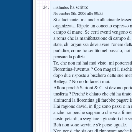
ha scritto:
mkfindus
Novembre 8th, 2006 alle 00:55
Si allucinante, ma anche allucinante fesseri
organizzata. Ripeto un concetto espresso nei
campo di marte. Se certi eventi vengono orga
a roma che la manifestazione di campo di
state, chi organizza deve avere l’onere dell
può dire, come ho sentito nel passato, noi l
pensare la polizia…
Te, che non mi hai mai visto, mi porterest
Fiorentina-Juventus ? Con magari il rischio
dopo due risposte a bischero delle sue me
Bettega ? No no lo faresti mai.
Allora perché Sartoni & C. si devono porta
trasferta ? Perché è chiaro che chi ha tirato
altrimenti la fiorentina gli farebbe pagare
Hai ragione david, in figc sono pazzi o in
anche noi perché sappiamo che va a finire 
nostri petardi, a svegliare i giocatori che
Beh non sono serviti e s’è perso uguale.
Non pensi che sia ora di rinnovare anche la