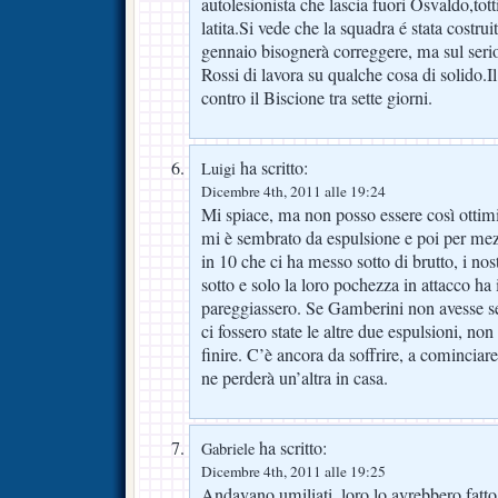
autolesionista che lascia fuori Osvaldo,tott
latita.Si vede che la squadra é stata costru
gennaio bisognerà correggere, ma sul seri
Rossi di lavora su qualche cosa di solido.Il
contro il Biscione tra sette giorni.
ha scritto:
Luigi
Dicembre 4th, 2011 alle 19:24
Mi spiace, ma non posso essere così ottimis
mi è sembrato da espulsione e poi per me
in 10 che ci ha messo sotto di brutto, i nos
sotto e solo la loro pochezza in attacco ha
pareggiassero. Se Gamberini non avesse se
ci fossero state le altre due espulsioni, n
finire. C’è ancora da soffrire, a cominciare
ne perderà un’altra in casa.
ha scritto:
Gabriele
Dicembre 4th, 2011 alle 19:25
Andavano umiliati, loro lo avrebbero fatt