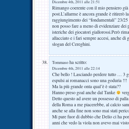
Dicembre 4th, 2011 alle 21:51
Rimango coerente con il mio pensiero già e
post.L’allarme è ancora grande è ritirerò la
raggiungimento dei “fondamentali” 23/25 
non posso fare a meno di evidenziare dei pr
isteriche dei giocatori giallorossi.Però ri
allacciato e i fari sempre accesi, anche d
slogan del Cereghini.
ha scritto:
Tommaso
Dicembre 4th, 2011 alle 22:14
Che bello ! Lasciando perdere tutto … 3 g
espulsi ai romanacci sono una goduria !!!
Ma la più grande onta qual’è è stata??
Hanno preso goal anche dal Tanke
ver
Detto questo ad avere un possesso di palla
della Roma a me piacerebbe, al calcio san
anche se alla fine non sono mai stati perico
Mi pare fuor di dubbio che Delio ci ha por
anni che vedo la viola non avevo mai visto