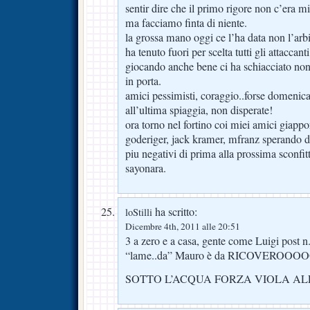
sentir dire che il primo rigore non c’era m
ma facciamo finta di niente.
la grossa mano oggi ce l’ha data non l’arb
ha tenuto fuori per scelta tutti gli attacca
giocando anche bene ci ha schiacciato non
in porta.
amici pessimisti, coraggio..forse domenica 
all’ultima spiaggia, non disperate!
ora torno nel fortino coi miei amici giappo
goderiger, jack kramer, mfranz sperando d
piu negativi di prima alla prossima sconfitt
sayonara.
ha scritto:
loStilli
Dicembre 4th, 2011 alle 20:51
3 a zero e a casa, gente come Luigi post 
“lame..da” Mauro è da RICOVERO
SOTTO L’ACQUA FORZA VIOLA AL