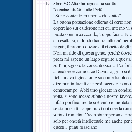
ha scritto:
Simo V.C Alta Garfagnana
Dicembre 4th, 2011 alle 19:40
“Sono contento ma non soddisfatto”
La buona prestazione odierna di certo non 
coperchio sul calderone nel cui interno vi
prestazioni invereconde, troppo facile. Nien
cui esaltarsi, in fondo hanno fatto ciò per 
pagati; il proprio dovere e il rispetto degli
Non mi fido di questa gente, perchè dovrei
presa mi aspetto un largo seguito a questa v
sull’impegno e la concentrazione. Per fort
allenatore e come dice David, oggi lo si è 
richiamava i giocatori e su come ha bloccat
dico mai influenti che così facendo hanno p
centrocampo. Abbiamo giocato in condizi
volta, si sono messe subito a nostro favore
infatti poi finalmente si è vinto e meritat
se siamo stati troppo bravi noi o se la rom
sorta di rometta. Credo sia importante cer
solo per onestà intellettuale ma anche per 
questi 3 punti rilasciano.