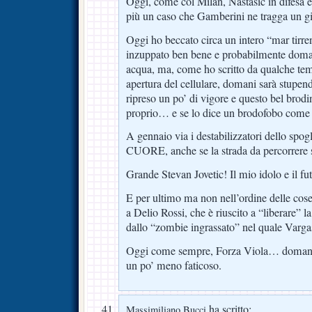
Oggi, come col Milan, Nastasic in difesa è
più un caso che Gamberini ne tragga un 
Oggi ho beccato circa un intero “mar tirr
inzuppato ben bene e probabilmente doman
acqua, ma, come ho scritto da qualche te
apertura del cellulare, domani sarà stupen
ripreso un po’ di vigore e questo bel brodi
proprio… e se lo dice un brodofobo come m
A gennaio via i destabilizzatori dello spog
CUORE, anche se la strada da percorrere s
Grande Stevan Jovetic! Il mio idolo e il fut
E per ultimo ma non nell’ordine delle cos
a Delio Rossi, che è riuscito a “liberare” l
dallo “zombie ingrassato” nel quale Varga
Oggi come sempre, Forza Viola… domani s
un po’ meno faticoso.
ha scritto:
Massimiliano Bucci