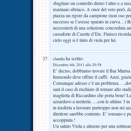
sbagliare un controllo dietro l’altro e a ru
marinaio ubriaco. A onor del vero però, dal
piazza un rigore da campione (non oso pe
successo se l’avesse sparato in curva…) Be
necessiterà di una soluzione concordata a
cassaforte di Casette d’Ete. Finisco ricorda
cielo oggi si è tinto di viola per lui.
ha scritto:
claudia
Dicembre 4th, 2011 alle 20:58
E’ deciso, dobbiamo trovare il Bar Marisa
Immondo deve offrire il caffè. Anzi, grazi
Comunque adesso c’è un problema…..dovrà
sarà il caso di rischiare di tornare allo stad
maglietta di Riccardino che porta bene! L
azzardavo a metterla…..con le ultime 3 in 
in trasferta a lavorare purtroppo non mi 
direttore sarebbe contento. E’ romano e 
accoppiata.!
Un saluto Viola e almeno per una settima