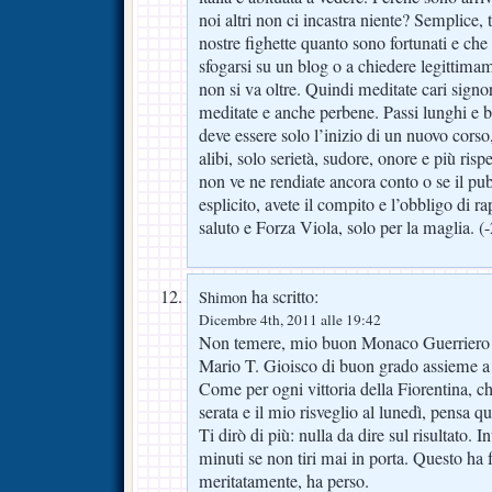
noi altri non ci incastra niente? Semplice, t
nostre fighette quanto sono fortunati e che 
sfogarsi su un blog o a chiedere legittima
non si va oltre. Quindi meditate cari signor
meditate e anche perbene. Passi lunghi e be
deve essere solo l’inizio di un nuovo corso
alibi, solo serietà, sudore, onore e più rispe
non ve ne rendiate ancora conto o se il pub
esplicito, avete il compito e l’obbligo di 
saluto e Forza Viola, solo per la maglia. (
ha scritto:
Shimon
Dicembre 4th, 2011 alle 19:42
Non temere, mio buon Monaco Guerriero di
Mario T. Gioisco di buon grado assieme a t
Come per ogni vittoria della Fiorentina, c
serata e il mio risveglio al lunedì, pensa q
Ti dirò di più: nulla da dire sul risultato. In
minuti se non tiri mai in porta. Questo ha 
meritatamente, ha perso.