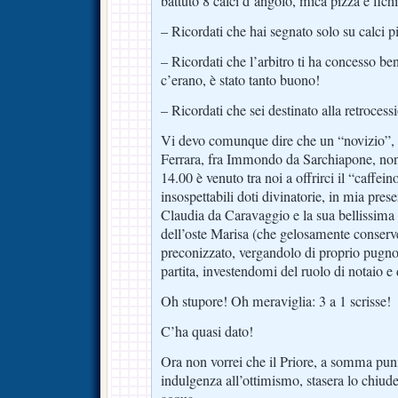
battuto 8 calci d’angolo, mica pizza e fichi,
– Ricordati che hai segnato solo su calci pi
– Ricordati che l’arbitro ti ha concesso ben
c’erano, è stato tanto buono!
– Ricordati che sei destinato alla retrocess
Vi devo comunque dire che un “novizio”, d
Ferrara, fra Immondo da Sarchiapone, nono
14.00 è venuto tra noi a offrirci il “caffei
insospettabili doti divinatorie, in mia pre
Claudia da Caravaggio e la sua bellissima p
dell’oste Marisa (che gelosamente conserv
preconizzato, vergandolo di proprio pugno, i
partita, investendomi del ruolo di notaio e 
Oh stupore! Oh meraviglia: 3 a 1 scrisse!
C’ha quasi dato!
Ora non vorrei che il Priore, a somma pun
indulgenza all’ottimismo, stasera lo chiude