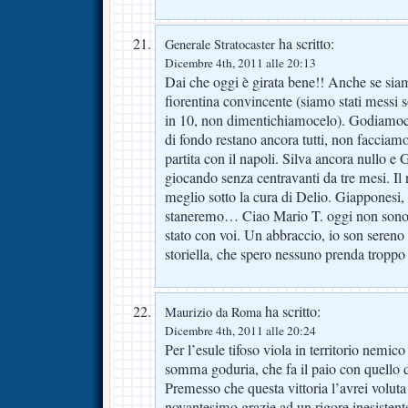
ha scritto:
Generale Stratocaster
Dicembre 4th, 2011 alle 20:13
Dai che oggi è girata bene!! Anche se sia
fiorentina convincente (siamo stati messi 
in 10, non dimentichiamocelo). Godiamoci 
di fondo restano ancora tutti, non facciam
partita con il napoli. Silva ancora nullo e 
giocando senza centravanti da tre mesi. Il
meglio sotto la cura di Delio. Giapponesi,
staneremo… Ciao Mario T. oggi non sono 
stato con voi. Un abbraccio, io son sereno
storiella, che spero nessuno prenda troppo
ha scritto:
Maurizio da Roma
Dicembre 4th, 2011 alle 20:24
Per l’esule tifoso viola in territorio nemic
somma goduria, che fa il paio con quello de
Premesso che questa vittoria l’avrei volut
novantesimo grazie ad un rigore inesistente,