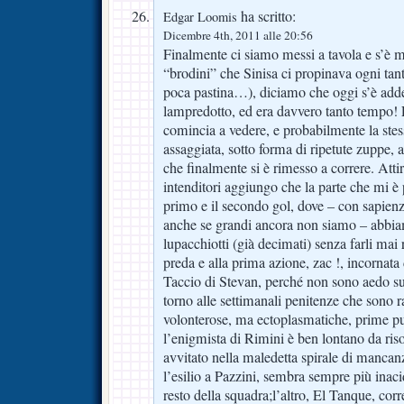
ha scritto:
Edgar Loomis
Dicembre 4th, 2011 alle 20:56
Finalmente ci siamo messi a tavola e s’è m
“brodini” che Sinisa ci propinava ogni tant
poca pastina…), diciamo che oggi s’è adde
lampredotto, ed era davvero tanto tempo! 
comincia a vedere, e probabilmente la ste
assaggiata, sotto forma di ripetute zuppe,
che finalmente si è rimesso a correre. Atti
intenditori aggiungo che la parte che mi è pi
primo e il secondo gol, dove – con sapien
anche se grandi ancora non siamo – abbiam
lupacchiotti (già decimati) senza farli mai
preda e alla prima azione, zac !, incorna
Taccio di Stevan, perché non sono aedo su
torno alle settimanali penitenze che sono r
volonterose, ma ectoplasmatiche, prime pu
l’enigmista di Rimini è ben lontano da riso
avvitato nella maledetta spirale di mancan
l’esilio a Pazzini, sembra sempre più inaci
resto della squadra;l’altro, El Tanque, corr