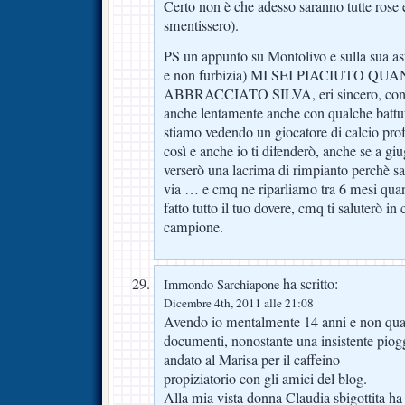
Certo non è che adesso saranno tutte rose 
smentissero).
PS un appunto su Montolivo e sulla sua ast
e non furbizia) MI SEI PIACIUTO Q
ABBRACCIATO SILVA, eri sincero, conti
anche lentamente anche con qualche battut
stiamo vedendo un giocatore di calcio profes
così e anche io ti difenderò, anche se a gi
verserò una lacrima di rimpianto perchè sar
via … e cmq ne riparliamo tra 6 mesi quan
fatto tutto il tuo dovere, cmq ti saluterò i
campione.
ha scritto:
Immondo Sarchiapone
Dicembre 4th, 2011 alle 21:08
Avendo io mentalmente 14 anni e non qua
documenti, nonostante una insistente piog
andato al Marisa per il caffeino
propiziatorio con gli amici del blog.
Alla mia vista donna Claudia sbigottita ha