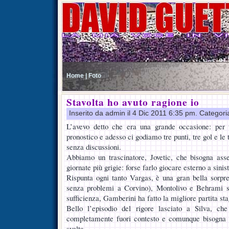
Home |
Foto
Stavolta ho avuto ragione io
Inserito da admin il 4 Dic 2011 6:35 pm. Categori
L’avevo detto che era una grande occasione: per 
pronostico e adesso ci godiamo tre punti, tre gol e le 
senza discussioni.
Abbiamo un trascinatore, Jovetic, che bisogna as
giornate più grigie: forse farlo giocare esterno a sin
Rispunta ogni tanto Vargas, è una gran bella sorpr
senza problemi a Corvino), Montolivo e Behrami so
sufficienza, Gamberini ha fatto la migliore partita sta
Bello l’episodio del rigore lasciato a Silva, c
completamente fuori contesto e comunque bisogna c
svelta.