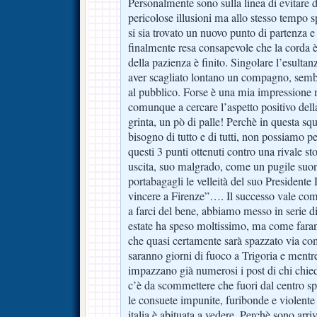
Personalmente sono sulla linea di evitare d
pericolose illusioni ma allo stesso tempo s
si sia trovato un nuovo punto di partenza e 
finalmente resa consapevole che la corda è
della pazienza è finito. Singolare l’esulta
aver scagliato lontano un compagno, semb
al pubblico. Forse è una mia impressione 
comunque a cercare l’aspetto positivo dell
grinta, un pò di palle! Perchè in questa sq
bisogno di tutto e di tutti, non possiamo 
questi 3 punti ottenuti contro una rivale st
uscita, suo malgrado, come un pugile suon
portabagagli le velleità del suo President
vincere a Firenze”…. Il successo vale co
a farci del bene, abbiamo messo in serie di
estate ha speso moltissimo, ma come farann
che quasi certamente sarà spazzato via co
saranno giorni di fuoco a Trigoria e mentre
impazzano già numerosi i post di chi chied
c’è da scommettere che fuori dal centro s
le consuete impunite, furibonde e violente 
italia è abituata a vedere. Perchè sono arr