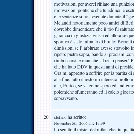
motivazioni per averci rifilato una punizio
motivazioni politiche che tu adduci le escl
e le sentenze sono avvenute durante il “go
Melandri notoriamente poco amici di Berl
dovrebbe dimenticare che il trio fu salutat
garanzia di giustizia giusta ed allora se que
sportivo è stato infranto di brutto: Borrelli
dimissioni se l’ arbitrato avesse stravolto
ripeto: pietra sopra, bando ai proclami,co
rimboccarsi le maniche ,al resto penserà Pr
che ha fatto DDV in questi anni di preside
Ora mi appresto a soffrire per la partita di
alla fine: tutto il resto mi interessa molt
a te, Enrico, se va come spero ed andremo ”
polemiche sfumeranno ed il calcio giocato
sopravvento.
ha scritto:
stefano
Novembre 5th, 2006 alle 19:39
ho sentito il mister del milan che, in qualit