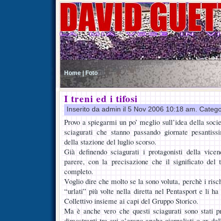
Home |
Foto
I treni ed i tifosi
Inserito da admin il 5 Nov 2006 10:18 am. Catego
Provo a spiegarmi un po’ meglio sull’idea della socie
sciagurati che stanno passando giornate pesantis
della stazione del luglio scorso.
Già definendo sciagurati i protagonisti della vice
parere, con la precisazione che il significato del
completo.
Voglio dire che molto se la sono voluta, perchè i risc
“urlati” più volte nella diretta nel Pentasport e li ha
Collettivo insieme ai capi del Gruppo Storico.
Ma è anche vero che questi sciagurati sono stati pr
dimostranti tra cui c’erano anche giornalisti o ex del