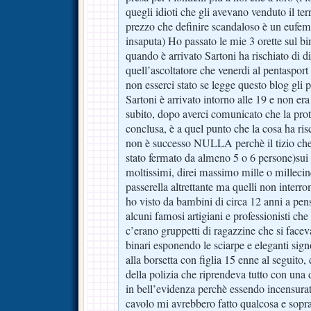
quegli idioti che gli avevano venduto il te
prezzo che definire scandaloso è un eufemis
insaputa) Ho passato le mie 3 orette sul bi
quando è arrivato Sartoni ha rischiato di 
quell’ascoltatore che venerdi al pentasport
non esserci stato se legge questo blog gli 
Sartoni è arrivato intorno alle 19 e non era
subito, dopo averci comunicato che la prot
conclusa, è a quel punto che la cosa ha ri
non è successo NULLA perchè il tizio che
stato fermato da almeno 5 o 6 persone)sui
moltissimi, direi massimo mille o milleci
passerella altrettante ma quelli non interr
ho visto da bambini di circa 12 anni a pens
alcuni famosi artigiani e professionisti c
c’erano gruppetti di ragazzine che si faceva
binari esponendo le sciarpe e eleganti sign
alla borsetta con figlia 15 enne al seguito,
della polizia che riprendeva tutto con una
in bell’evidenza perchè essendo incensura
cavolo mi avrebbero fatto qualcosa e sopr