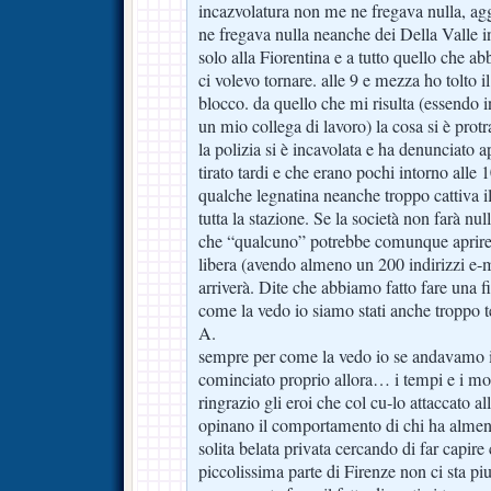
incazvolatura non me ne fregava nulla, a
ne fregava nulla neanche dei Della Valle
solo alla Fiorentina e a tutto quello che a
ci volevo tornare. alle 9 e mezza ho tolto i
blocco. da quello che mi risulta (essendo
un mio collega di lavoro) la cosa si è protra
la polizia si è incavolata e ha denunciato 
tirato tardi e che erano pochi intorno alle
qualche legnatina neanche troppo cattiva il
tutta la stazione. Se la società non farà n
che “qualcuno” potrebbe comunque aprire u
libera (avendo almeno un 200 indirizzi e-m
arriverà. Dite che abbiamo fatto fare una f
come la vedo io siamo stati anche troppo 
A.
sempre per come la vedo io se andavamo in
cominciato proprio allora… i tempi e i modi
ringrazio gli eroi che col cu-lo attaccato al
opinano il comportamento di chi ha almeno 
solita belata privata cercando di far capir
piccolissima parte di Firenze non ci sta piu