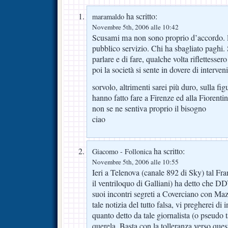
ha scritto:
maramaldo
Novembre 5th, 2006 alle 10:42
Scusami ma non sono proprio d’accordo. l’
pubblico servizio. Chi ha sbagliato paghi. 
parlare e di fare, qualche volta riflettess
poi la società si sente in dovere di interven
sorvolo, altrimenti sarei più duro, sulla fi
hanno fatto fare a Firenze ed alla Fiorent
non se ne sentiva proprio il bisogno
ciao
ha scritto:
Giacomo - Follonica
Novembre 5th, 2006 alle 10:55
Ieri a Telenova (canale 892 di Sky) tal Fr
il ventriloquo di Galliani) ha detto che 
suoi incontri segreti a Coverciano con M
tale notizia del tutto falsa, vi pregherei di 
quanto detto da tale giornalista (o pseudo 
querela. Basta con la tolleranza verso ques