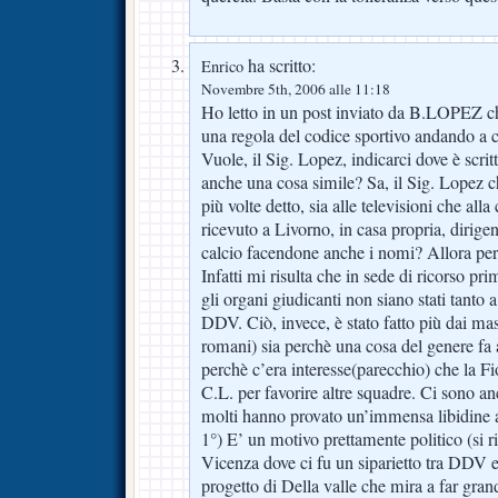
ha scritto:
Enrico
Novembre 5th, 2006 alle 11:18
Ho letto in un post inviato da B.LOPEZ 
una regola del codice sportivo andando a 
Vuole, il Sig. Lopez, indicarci dove è scri
anche una cosa simile? Sa, il Sig. Lopez 
più volte detto, sia alle televisioni che alla
ricevuto a Livorno, in casa propria, dirigent
calcio facendone anche i nomi? Allora per
Infatti mi risulta che in sede di ricorso pri
gli organi giudicanti non siano stati tanto 
DDV. Ciò, invece, è stato fatto più dai ma
romani) sia perchè una cosa del genere fa 
perchè c’era interesse(parecchio) che la Fi
C.L. per favorire altre squadre. Ci sono anc
molti hanno provato un’immensa libidine a f
1°) E’ un motivo prettamente politico (si ri
Vicenza dove ci fu un siparietto tra DDV e
progetto di Della valle che mira a far gran