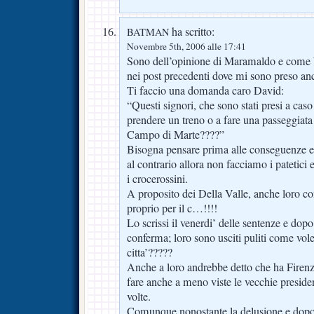
ha scritto:
BATMAN
Novembre 5th, 2006 alle 17:41
Sono dell’opinione di Maramaldo e come 
nei post precedenti dove mi sono preso an
Ti faccio una domanda caro David:
“Questi signori, che sono stati presi a caso
prendere un treno o a fare una passeggiata
Campo di Marte????”
Bisogna pensare prima alle conseguenze e 
al contrario allora non facciamo i patetici 
i crocerossini.
A proposito dei Della Valle, anche loro con
proprio per il c…!!!!
Lo scrissi il venerdi’ delle sentenze e dop
conferma; loro sono usciti puliti come vol
citta’?????
Anche a loro andrebbe detto che ha Firen
fare anche a meno viste le vecchie presiden
volte.
Comunque nonostante la delusione e dopo