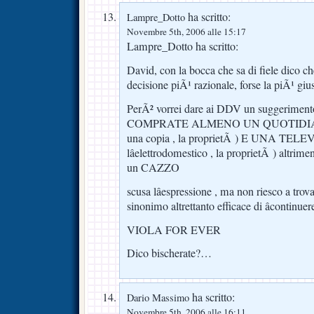
ha scritto:
Lampre_Dotto
Novembre 5th, 2006 alle 15:17
Lampre_Dotto ha scritto:
David, con la bocca che sa di fiele dico c
decisione piÃ¹ razionale, forse la piÃ¹ gius
PerÃ² vorrei dare ai DDV un suggeriment
COMPRATE ALMENO UN QUOTIDIA
una copia , la proprietÃ ) E UNA TELE
lâelettrodomestico , la proprietÃ ) altrim
un CAZZO
scusa lâespressione , ma non riesco a trova
sinonimo altrettanto efficace di âcontinue
VIOLA FOR EVER
Dico bischerate?…
ha scritto:
Dario Massimo
Novembre 5th, 2006 alle 16:11