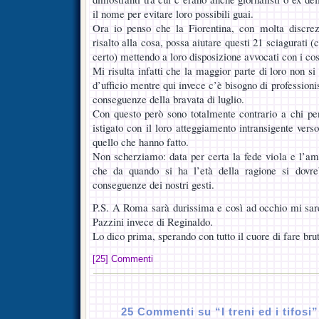
il nome per evitare loro possibili guai.
Ora io penso che la Fiorentina, con molta discre
risalto alla cosa, possa aiutare questi 21 sciagurati 
certo) mettendo a loro disposizione avvocati con i cosi
Mi risulta infatti che la maggior parte di loro non si
d’ufficio mentre qui invece c’è bisogno di professioni
conseguenze della bravata di luglio.
Con questo però sono totalmente contrario a chi pe
istigato con il loro atteggiamento intransigente vers
quello che hanno fatto.
Non scherziamo: data per certa la fede viola e l’amo
che da quando si ha l’età della ragione si dovre
conseguenze dei nostri gesti.
P.S. A Roma sarà durissima e così ad occhio mi sar
Pazzini invece di Reginaldo.
Lo dico prima, sperando con tutto il cuore di fare bru
[25] Commenti
25 Commenti su “I treni ed i tifosi”