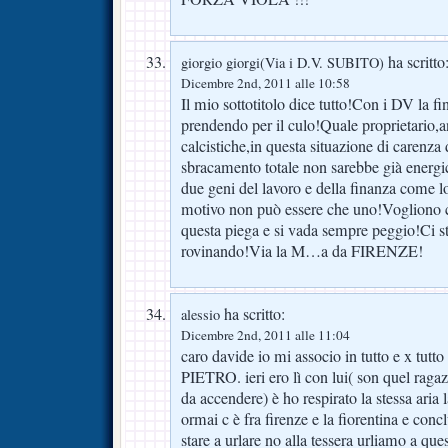
ha scritto
giorgio giorgi(Via i D.V. SUBITO)
Dicembre 2nd, 2011 alle 10:58
Il mio sottotitolo dice tutto!Con i DV la fi
prendendo per il culo!Quale proprietario,
calcistiche,in questa situazione di carenza
sbracamento totale non sarebbe già energ
due geni del lavoro e della finanza come lo
motivo non può essere che uno!Vogliono 
questa piega e si vada sempre peggio!Ci s
rovinando!Via la M…a da FIRENZE!
ha scritto:
alessio
Dicembre 2nd, 2011 alle 11:04
caro davide io mi associo in tutto e x tutto
PIETRO. ieri ero lì con lui( son quel ragaz
da accendere) è ho respirato la stessa aria l
ormai c è fra firenze e la fiorentina e con
stare a urlare no alla tessera urliamo a ques