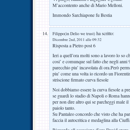
M’accontento anche di Mario Melloni.
Immondo Sarchiapone fu Bestia
ha scritto:
Filippo(in Delio we trust)
Dicembre 2nd, 2011 alle 09:32
Risposta a Pietro post 6
Ieri a quell’ora molti sono a lavoro lo so 
cosi’ e comunque sul fatto che negli anni 
parecchio piu’ incavolata di ora.Però perm
piu’ come una volta io ricordo un Fiorent
striscione firmato curva fiesole
Noi dobbiamo essere la curva fiesole a pre
se guardi lo stadio di Napoli o Roma han
per non dire altro qui se parcheggi male il
paiolo tanto.
Su Pantaleo concordo che visto che ha parlat
faccia il autocritica e medaglina alla Ciuffi
Riguardo all occasione d’oro David spero 