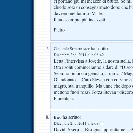
ci portano giù mi incazzo di brutto. Se mi 
chiedo solo di consegnarmelo dopo che ho 
davvero nel famoso Viale.
Il tuo seempre più incazzati
Pietro
ha scritto:
Generale Stratocaster
Dicembre 2nd, 2011 alle 08:42
Letta l’intervista a Jovetic, la nostra stella
Ora i soliti cominceranno a dare di “Disco 
Servono rinforzi a gennaio… ma va? Maga
Giandonato… Caro Stevan con corvino e a
magro, stai tranquillo. Ma unnè che dopo q
mettono fuori rosa? Forza Stevan “discorot
Fiorentina.
ha scritto:
Biro
Dicembre 2nd, 2011 alle 08:44
David, è verp… Bisogna approfittarne… M