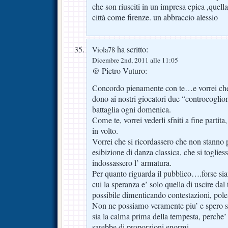
che son riusciti in un impresa epica ,quell
città come firenze. un abbraccio alessio
ha scritto:
Viola78
Dicembre 2nd, 2011 alle 11:05
@ Pietro Vuturo:
Concordo pienamente con te…e vorrei che
dono ai nostri giocatori due “controcoglion
battaglia ogni domenica.
Come te, vorrei vederli sfniti a fine partit
in volto.
Vorrei che si ricordassero che non stanno
esibizione di danza classica, che si togliess
indossassero l’ armatura.
Per quanto riguarda il pubblico….forse sia
cui la speranza e’ solo quella di uscire dal
possibile dimenticando contestazioni, pole
Non ne possiamo veramente piu’ e spero so
sia la calma prima della tempesta, perche’
sarebbe di proporzioni enormi.