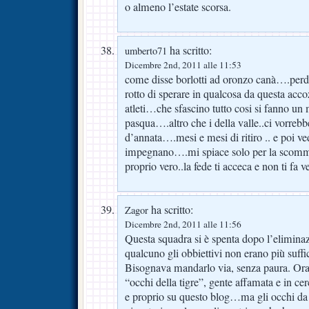
o almeno l’estate scorsa.
ha scritto:
umberto71
Dicembre 2nd, 2011 alle 11:53
come disse borlotti ad oronzo canà….pe
rotto di sperare in qualcosa da questa accoz
atleti…che sfascino tutto cosi si fanno un 
pasqua….altro che i della valle..ci vorreb
d’annata….mesi e mesi di ritiro .. e poi ve
impegnano….mi spiace solo per la scomm
proprio vero..la fede ti acceca e non ti fa 
ha scritto:
Zagor
Dicembre 2nd, 2011 alle 11:56
Questa squadra si è spenta dopo l’elimina
qualcuno gli obbiettivi non erano più suffi
Bisognava mandarlo via, senza paura. Ora 
“occhi della tigre”, gente affamata e in cer
e proprio su questo blog…ma gli occhi da 