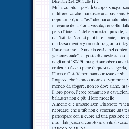
Dicembre 2nd, 2011 alle 12:24
Mi ha colpito il post di Geppo, spiega be
indifferenza che inaridisce una passione. 
dopo un po’, una “ex” che hai amato inte
il legame della storia vissuta, sei colto dall
perso l’intensità delle emozioni provate, la
dall’istinto. Non ci puoi fare niente, il te
qualcosa mentre giorno dopo giorno ti togli
Forse per molti è andata così e nel conte
generazionale”, al posto di questo adesso 
negli anni ’80/’90 magari sarebbero andat
critica, io faccio parte di questa categoria).
Ultras e C.A.V. non hanno trovato eredi.
I ragazzi che hanno amore da esprimere e l
mondo da sfogare, non so dove siano, ma d
il loro posto, l’eroe romantico a cavalcioni
balaustra non è più il loro modello.
Almeno ci è rimasto Don Chisciotte “Pietro
ricordarci che il tifo non è strisciare una t
partecipare con il cuore ad una passione col
e solidali persone con storie e vite diverse.
FORZA VIOLA!