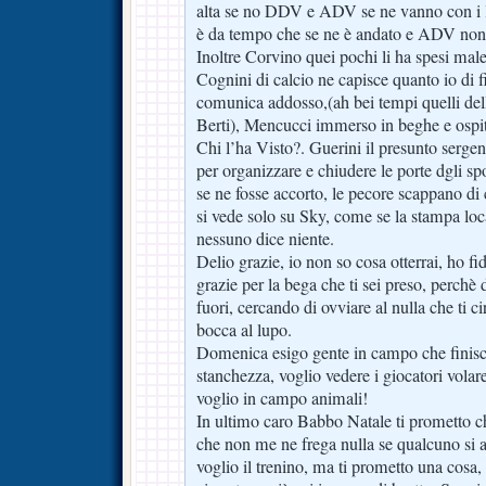
alta se no DDV e ADV se ne vanno con i 
è da tempo che se ne è andato e ADV non 
Inoltre Corvino quei pochi li ha spesi male
Cognini di calcio ne capisce quanto io di f
comunica addosso,(ah bei tempi quelli delle
Berti), Mencucci immerso in beghe e ospit
Chi l’ha Visto?. Guerini il presunto sergent
per organizzare e chiudere le porte dgli sp
se ne fosse accorto, le pecore scappano di 
si vede solo su Sky, come se la stampa loc
nessuno dice niente.
Delio grazie, io non so cosa otterrai, ho fid
grazie per la bega che ti sei preso, perchè
fuori, cercando di ovviare al nulla che ti 
bocca al lupo.
Domenica esigo gente in campo che finisc
stanchezza, voglio vedere i giocatori volare
voglio in campo animali!
In ultimo caro Babbo Natale ti prometto
che non me ne frega nulla se qualcuno si a
voglio il trenino, ma ti prometto una cosa,