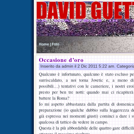
Home |
Foto
Occasione d’oro
Inserito da admin il 2 Dic 2011 5:22 am. Categori
Qualcuno è infortunato, qualcuno è stato escluso pe
surriscaldato, a noi torna Jovetic e, a meno 
possibili…) tentativi con le cameriere, i nostri er
presto per ben tre notti: quando mai ci ricapiter
battere la Roma?
Io mi aspetto abbastanza dalla partita di domenica
preparazione (io qualche dubbio sulla leggerezza de
già espressa nei momenti giusti) cominci a dare i su
qualcosa di tattico da vedere in campo.
Questa è la più abbordabile delle quattro gare difficil
ottenere il massimo risultato.