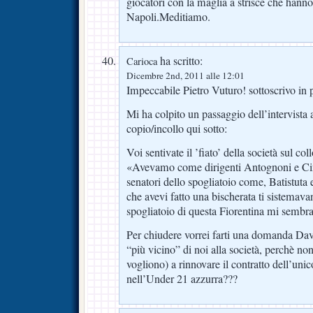
giocatori con la maglia a strisce che hanno
Napoli.Meditiamo.
ha scritto:
Carioca
Dicembre 2nd, 2011 alle 12:01
Impeccabile Pietro Vuturo! sottoscrivo in p
Mi ha colpito un passaggio dell’intervist
copio/incollo qui sotto:
Voi sentivate il ’fiato’ della società sul col
«Avevamo come dirigenti Antognoni e Cinq
senatori dello spogliatoio come, Batistut
che avevi fatto una bischerata ti sistemava
spogliatoio di questa Fiorentina mi sembra 
Per chiudere vorrei farti una domanda Dav
“più vicino” di noi alla società, perchè no
vogliono) a rinnovare il contratto dell’uni
nell’Under 21 azzurra???