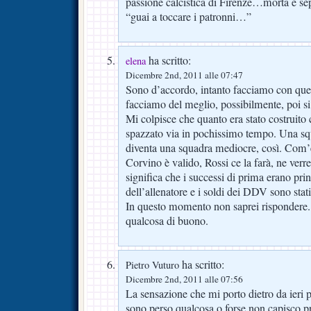
passione calcistica di Firenze…morta e se
“guai a toccare i patronni…”
ha scritto:
elena
Dicembre 2nd, 2011 alle 07:47
Sono d’accordo, intanto facciamo con que
facciamo del meglio, possibilmente, poi si
Mi colpisce che quanto era stato costruito 
spazzato via in pochissimo tempo. Una s
diventa una squadra mediocre, così. Com’è 
Corvino è valido, Rossi ce la farà, ne verr
significa che i successi di prima erano pr
dell’allenatore e i soldi dei DDV sono stat
In questo momento non saprei rispondere. 
qualcosa di buono.
ha scritto:
Pietro Vuturo
Dicembre 2nd, 2011 alle 07:56
La sensazione che mi porto dietro da ieri 
sono perso qualcosa o forse non capisco pro