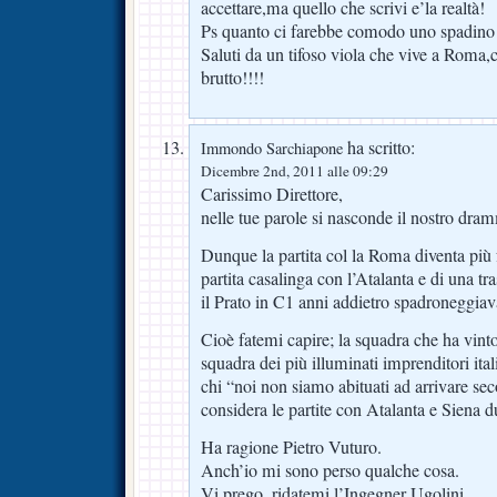
accettare,ma quello che scrivi e’la realtà!
Ps quanto ci farebbe comodo uno spadino
Saluti da un tifoso viola che vive a Roma,
brutto!!!!
ha scritto:
Immondo Sarchiapone
Dicembre 2nd, 2011 alle 09:29
Carissimo Direttore,
nelle tue parole si nasconde il nostro dra
Dunque la partita col la Roma diventa più 
partita casalinga con l’Atalanta e di una tr
il Prato in C1 anni addietro spadroneggia
Cioè fatemi capire; la squadra che ha vint
squadra dei più illuminati imprenditori ital
chi “noi non siamo abituati ad arrivare sec
considera le partite con Atalanta e Siena d
Ha ragione Pietro Vuturo.
Anch’io mi sono perso qualche cosa.
Vi prego, ridatemi l’Ingegner Ugolini.