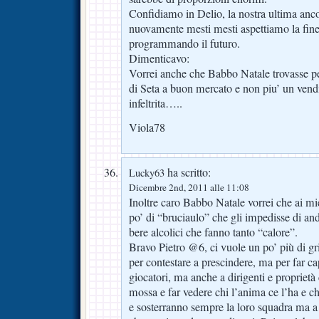
Confidiamo in Delio, la nostra ultima anco
nuovamente mesti mesti aspettiamo la fine
programmando il futuro.
Dimenticavo:
Vorrei anche che Babbo Natale trovasse pe
di Seta a buon mercato e non piu’ un vendi
infeltrita…..
Viola78
ha scritto:
Lucky63
Dicembre 2nd, 2011 alle 11:08
Inoltre caro Babbo Natale vorrei che ai mie
po’ di “bruciaulo” che gli impedisse di anda
bere alcolici che fanno tanto “calore”.
Bravo Pietro @6, ci vuole un po’ più di gri
per contestare a prescindere, ma per far cap
giocatori, ma anche a dirigenti e proprietà 
mossa e far vedere chi l’anima ce l’ha e ch
e sosterranno sempre la loro squadra ma a