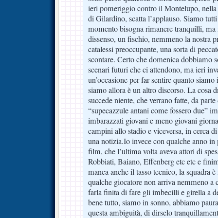
ieri pomeriggio contro il Montelupo, nella
di Gilardino, scatta l’applauso. Siamo tutt
momento bisogna rimanere tranquilli, ma
dissenso, un fischio, nemmeno la nostra pr
catalessi preoccupante, una sorta di peccat
scontare. Certo che domenica dobbiamo sos
scenari futuri che ci attendono, ma ieri i
un’occasione per far sentire quanto siamo 
siamo allora è un altro discorso. La cosa
succede niente, che verrano fatte, da parte 
“supecazzule antani come fossero due” imb
imbarazzati giovani e meno giovani giornal
campini allo stadio e viceversa, in cerca d
una notizia.Io invece con qualche anno in 
film, che l’ultima volta aveva attori di spes
Robbiati, Baiano, Effenberg etc etc e fin
manca anche il tasso tecnico, la squadra 
qualche giocatore non arriva nemmeno a c
farla finita di fare gli imbecilli e girella 
bene tutto, siamo in sonno, abbiamo paura,
questa ambiguità, di dirselo tranquillame