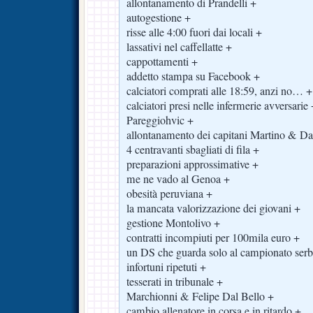
allontanamento di Prandelli +
autogestione +
risse alle 4:00 fuori dai locali +
lassativi nel caffellatte +
cappottamenti +
addetto stampa su Facebook +
calciatori comprati alle 18:59, anzi no… +
calciatori presi nelle infermerie avversarie
Pareggiohvic +
allontanamento dei capitani Martino & Dai
4 centravanti sbagliati di fila +
preparazioni approssimative +
me ne vado al Genoa +
obesità peruviana +
la mancata valorizzazione dei giovani +
gestione Montolivo +
contratti incompiuti per 100mila euro +
un DS che guarda solo al campionato ser
infortuni ripetuti +
tesserati in tribunale +
Marchionni & Felipe Dal Bello +
cambio allenatore in corsa e in ritardo +