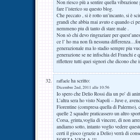
Non riesco più a sentire quella vibrazione 
fare l’isterico su questo blog.
Che peccato , si è rotto un’incanto, si è s
grandi che abbia mai avuto e quando ci p
nemmeno piu di tanto di stare male .
Non sò chi devo ringraziare per quest’ane
ce l’ ho ma non fà nessuna differenza…for
generazionale ma lo stadio sempre piu vuo
generazione se ne infischia del Franchi e 
riflettere tutti quei signori che dicono che 
ha scritto:
raffaele
Dicembre 2nd, 2011 alle 10:56
Io spero che Delio Rossi dia un po’ di ani
L’altra sera ho visto Napoli – Juve e, aven
Fiorentine (compresa quella di Palermo), 
quelle 2 squadre praticassero un altro sport
Corsa, grinta,voglia di vincere, di non arr
andiamo sotto, intanto voglio vedere quest
certi il gioco (grazie a Delio) verrà di con
FORZA VIOLA !!!