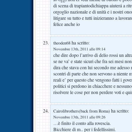
di scena di trapiantodichiappa aiuterá a ri
orgoglio nazionale e di unità e i nostri ono
litigare su tutto e tutti inizieranno a lavora
felice anche io
ha scritto:
theoden68
Novembre 13th, 2011 alle 09:14
che dire dopo l’arrivo di delio rossi un alt
se ne va’ e state sicuri che fra sei mesi no
dira che stava con lui secondo me adesso 
scontri di parte che non servono a niente 
reali e’ per questo che vengono fatti i gove
politici si perdono in chiacchere e nessuno
risolvere le cose per non perdere voti e qui
ha scritto:
Cairolibrothers(back from Roma)
Novembre 13th, 2011 alle 09:26
…è finito il conto alla rovescia.
Bicchiere di m.. per i fedellissimi.