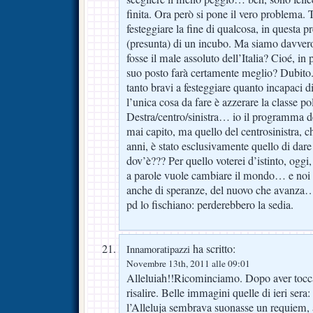
finita. Ora però si pone il vero problema. Tu
festeggiare la fine di qualcosa, in questa pr
(presunta) di un incubo. Ma siamo davvero
fosse il male assoluto dell’Italia? Cioé, in 
suo posto farà certamente meglio? Dubito.
tanto bravi a festeggiare quanto incapaci di
l’unica cosa da fare è azzerare la classe po
Destra/centro/sinistra… io il programma d
mai capito, ma quello del centrosinistra, ch
anni, è stato esclusivamente quello di dar
dov’è??? Per quello voterei d’istinto, og
a parole vuole cambiare il mondo… e noi 
anche di speranze, del nuovo che avanza… p
pd lo fischiano: perderebbero la sedia.
ha scritto:
Innamoratipazzi
Novembre 13th, 2011 alle 09:01
Alleluiah!!Ricominciamo. Dopo aver tocca
risalire. Belle immagini quelle di ieri sera:
l’Alleluja sembrava suonasse un requiem,