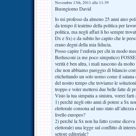
Novembre 13th, 2011 alle 11:39
Buongiorno David
Io mi professo da almeno 25 anni ateo pol
da tempo il teatrino della politica per lavo
politica, ma negli affari li ho sempre trov
Dx e Sx) e da subito ho capito che le pers
erano degni della mia fiducia.
Posso capire l’euforia per chi in modo med
Berlusconi (a me poco simpatico) FOSSE i
verità è ben altra, i mali nascono da molto
che non abbiamo pareggio di bilancio com
etichettando un solo uomo come il satana e 
del nostro tempo che troviamo le soluzioni,
troppo e voler mettersi due belle fatte di p
Visto la tua simpatia a sinistra, vorrei fa
1) perchè negli otto anni di potere a Sx non
elettorale consona ad uno stato all’altezza 
livello europeo?
2) perché la Sx non ha fatto (come dicev
elettorale) una legge sul conflitto di inter
settore editoriale?