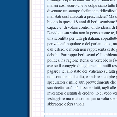
ma sei così sicuro che le colpe siano tutte
diventato un satrapo facilmente ridicolizza
mai stati così attaccati a prescindere? Ma co
buono in questi 18 anni di berlusconismo? 
capace e’ di votare contro, di dividersi, di 
David questa volta non la penso come te, l
una sconfitta per tutti gli italiani, sopratt
per volontà popolare o del parlamento , ma
dall’estero, e monti non rappresenta certo gl
deboli . Purtroppo berlusconi e’ l’emblema 
politica, ha ragione Renzi ci vorrebbero f
avesse il coraggio di tagliare enti inutili (
pagare l’ici allo stato del Vaticano su tutt
non sono beni di culto, e andare a colpire g
speculatori e mille altri provvedimenti che
sua ricetta sara’ più tasseper tutti, tagli all
investitori e istituti di credito, io ci vedo
festeggiare ma mai come questa volta sper
abbraccio e forza viola.