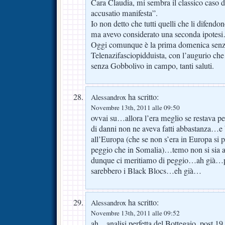
Cara Claudia, mi sembra il classico caso di
accusatio manifesta”.
Io non detto che tutti quelli che li difendo
ma avevo considerato una seconda ipotes
Oggi comunque è la prima domenica senza
Telenazifasciopidduista, con l’augurio che
senza Gobbolivo in campo, tanti saluti.
ha scritto:
Alessandrox
Novembre 13th, 2011 alle 09:50
ovvai su…allora l’era meglio se restava p
di danni non ne aveva fatti abbastanza…e b
all’Europa (che se non s’era in Europa si 
peggio che in Somalia)…temo non si sia a
dunque ci meritiamo di peggio…ah già…p
sarebbero i Black Blocs…eh già…
ha scritto:
Alessandrox
Novembre 13th, 2011 alle 09:52
ah…analisi perfetta del Bottegaio, post 19