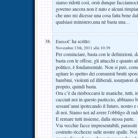
siamo ridotti così, orsù dunque facciamoci
governo ancora non è nato e alcuni rimpian
che uno mi dicesse una cosa fatta bene da
qualsiasi ministero,una nè basta una…
ha scritto:
EnricoC
Novembre 13th, 2011 alle 10:39
Per cominciare, basta con le definizioni, d
basta con le offese, gli attacchi e quanto al
politico, è fondamentale. Non si può, come
agitare lo spettro dei comunisti brutti sporc
bambini, violenti ed illiberali, usurpatori
proprio, quindi basta.
Ora c’è da rimboccarsi le maniche, tutti, 
cacciati noi in questo pasticcio, abbiamo ba
sessant’anni ipotecando il futuro, nostro e
di noi. Siamo noi ad avere l’obbligo di rad
E remare tutti insieme, dalla stessa parte.
Via vecchie facce impresentabili, parassiti
costruito ricchezze sulle nostre spalle. N