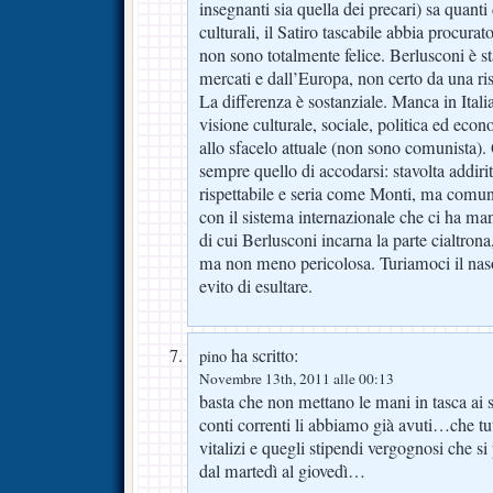
insegnanti sia quella dei precari) sa quanti
culturali, il Satiro tascabile abbia procurato
non sono totalmente felice. Berlusconi è st
mercati e dall’Europa, non certo da una risc
La differenza è sostanziale. Manca in Italia,
visione culturale, sociale, politica ed econ
allo sfacelo attuale (non sono comunista). 
sempre quello di accodarsi: stavolta addiri
rispettabile e seria come Monti, ma comun
con il sistema internazionale che ci ha ma
di cui Berlusconi incarna la parte cialtrona
ma non meno pericolosa. Turiamoci il na
evito di esultare.
ha scritto:
pino
Novembre 13th, 2011 alle 00:13
basta che non mettano le mani in tasca ai 
conti correnti li abbiamo già avuti…che tut
vitalizi e quegli stipendi vergognosi che si 
dal martedì al giovedì…