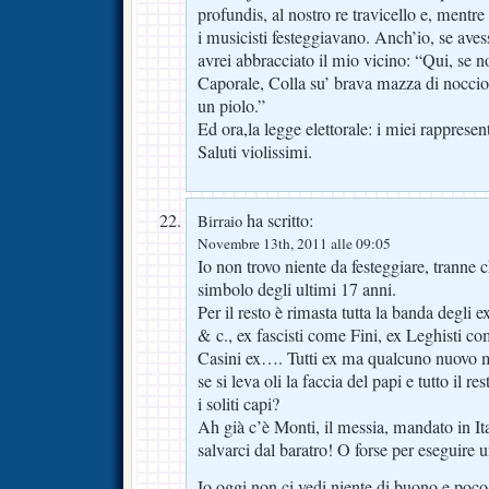
profundis, al nostro re travicello e, mentre 
i musicisti festeggiavano. Anch’io, se 
avrei abbracciato il mio vicino: “Qui, se 
Caporale, Colla su’ brava mazza di noccio
un piolo.”
Ed ora,la legge elettorale: i miei rappresenta
Saluti violissimi.
ha scritto:
Birraio
Novembre 13th, 2011 alle 09:05
Io non trovo niente da festeggiare, tranne c
simbolo degli ultimi 17 anni.
Per il resto è rimasta tutta la banda degl
& c., ex fascisti come Fini, ex Leghisti 
Casini ex…. Tutti ex ma qualcuno nuovo 
se si leva oli la faccia del papi e tutto il r
i soliti capi?
Ah già c’è Monti, il messia, mandato in Ita
salvarci dal baratro! O forse per eseguire 
Io oggi non ci vedi niente di buono e poco 