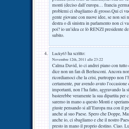
monti (deciso dall’europa… francia germani
problemi ci sbagliamo di grosso.Qui ci vuo
gente giovane con nuove idee, se non sei nel
destra o di sinistra in parlamento non ci 
poi? io un’idea ce lò RENZI presidente del
subito.
ha scritto:
Lucky63
Novembre 12th, 2011 alle 23:22
Calma David, io ci andrei piano con tutto 
dice non un fan di Berlusconi. Ancora non
ricordiamoci che la crisi, purtroppo non l’
certamente, pur avendo avuto l’occasione 
importanti, non l’ha fatto, aggravando la s
basterebbe veramente la sua dipartita per 
saremo in mano a questo Monti e speriamo
giuste pensando si all’Europa ma con il pen
anche al suo Paese. Spero che Doppe, Massi
anche io, ci sbagliamo e che il nostro Paese
presto in mano il proprio destino. Ciao. L