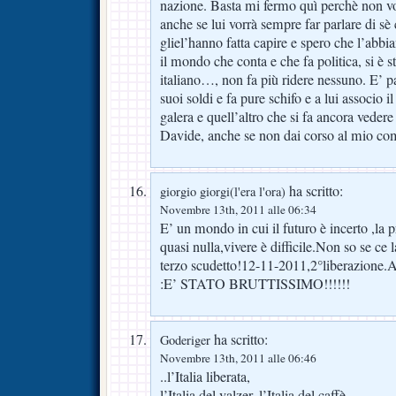
nazione. Basta mi fermo quì perchè non vog
anche se lui vorrà sempre far parlare di 
gliel’hanno fatta capire e spero che l’abbia
il mondo che conta e che fa politica, si è st
italiano…, non fa più ridere nessuno. E’ p
suoi soldi e fa pure schifo e a lui associo 
galera e quell’altro che si fa ancora vedere
Davide, anche se non dai corso al mio co
ha scritto:
giorgio giorgi(l'era l'ora)
Novembre 13th, 2011 alle 06:34
E’ un mondo in cui il futuro è incerto ,la pr
quasi nulla,vivere è difficile.Non so se ce 
terzo scudetto!12-11-2011,2°liberazione.A
:E’ STATO BRUTTISSIMO!!!!!!
ha scritto:
Goderiger
Novembre 13th, 2011 alle 06:46
..l’Italia liberata,
l’Italia del valzer, l’Italia del caffè.