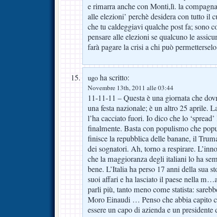
e rimarra anche con Monti,lì. la compag
alle elezioni’ perchè desidera con tutto il 
che tu caldeggiavi qualche post fa; sono c
pensare alle elezioni se qualcuno le assicu
farà pagare la crisi a chi può permetterselo
ha scritto:
ugo
Novembre 13th, 2011 alle 03:44
11-11-11 – Questa è una giornata che dovr
una festa nazionale; è un altro 25 aprile. 
l’ha cacciato fuori. Io dico che lo ‘spread’ 
finalmente. Basta con populismo che popu
finisce la repubblica delle banane, il Truma
dei sognatori. Ah, torno a respirare. L’in
che la maggioranza degli italiani lo ha se
bene. L’Italia ha perso 17 anni della sua sto
suoi affari e ha lasciato il paese nella m…a
parli più, tanto meno come statista: sarebbe
Moro Einaudi … Penso che abbia capito ch
essere un capo di azienda e un presidente 