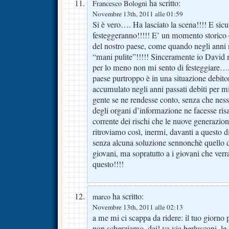
ha scritto:
Francesco Bologni
Novembre 13th, 2011 alle 01:59
Si è vero…. Ha lasciato la scena!!!! E sic
festeggeranno!!!!! E’ un momento storico c
del nostro paese, come quando negli anni 
“mani pulite”!!!!! Sinceramente io David
per lo meno non mi sento di festeggiare…..
paese purtroppo è in una situazione debito
accumulato negli anni passati debiti per mi
gente se ne rendesse conto, senza che ness
degli organi d’informazione ne facesse risa
corrente dei rischi che le nuove generazio
ritroviamo così, inermi, davanti a questo d
senza alcuna soluzione sennonchè quello di
giovani, ma sopratutto a i giovani che verr
questo!!!!
ha scritto:
marco
Novembre 13th, 2011 alle 02:13
a me mi ci scappa da ridere: il tuo giorno 
non scherziamo, dai! va via berlusconi, le 