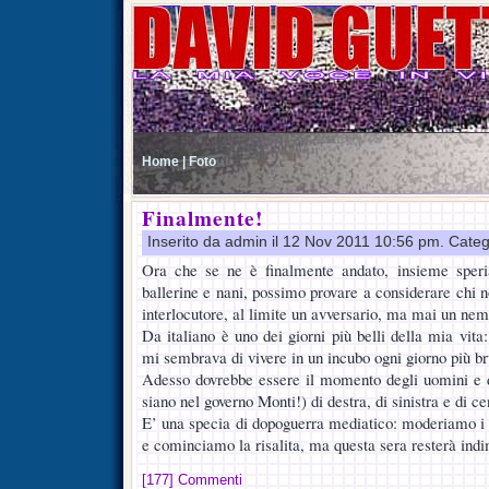
Home |
Foto
Finalmente!
Inserito da admin il 12 Nov 2011 10:56 pm. Categ
Ora che se ne è finalmente andato, insieme speria
ballerine e nani, possimo provare a considerare chi
interlocutore, al limite un avversario, ma mai un ne
Da italiano è uno dei giorni più belli della mia vit
mi sembrava di vivere in un incubo ogni giorno più br
Adesso dovrebbe essere il momento degli uomini e 
siano nel governo Monti!) di destra, di sinistra e di c
E’ una specia di dopoguerra mediatico: moderiamo i t
e cominciamo la risalita, ma questa sera resterà indi
[177] Commenti