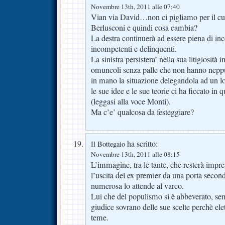
Novembre 13th, 2011 alle 07:40
Vian via David…non ci pigliamo per il cul
Berlusconi e quindi cosa cambia?
La destra continuerà ad essere piena di inco
incompetenti e delinquenti.
La sinistra persistera’ nella sua litigiosità
omuncoli senza palle che non hanno neppu
in mano la situazione delegandola ad un 
le sue idee e le sue teorie ci ha ficcato in 
(leggasi alla voce Monti).
Ma c’e’ qualcosa da festeggiare?
ha scritto:
Il Bottegaio
Novembre 13th, 2011 alle 08:15
L’immagine, tra le tante, che resterà impr
l’uscita del ex premier da una porta second
numerosa lo attende al varco.
Lui che del populismo si è abbeverato, s
giudice sovrano delle sue scelte perchè elett
teme.