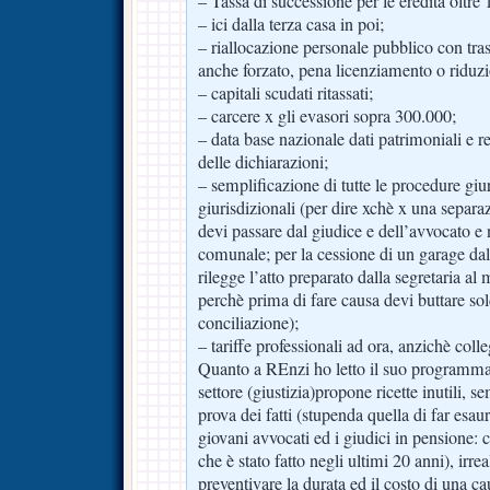
– Tassa di successione per le eredità oltre
– ici dalla terza casa in poi;
– riallocazione personale pubblico con tras
anche forzato, pena licenziamento o riduz
– capitali scudati ritassati;
– carcere x gli evasori sopra 300.000;
– data base nazionale dati patrimoniali e re
delle dichiarazioni;
– semplificazione di tutte le procedure giur
giurisdizionali (per dire xchè x una separaz
devi passare dal giudice e dell’avvocato e 
comunale; per la cessione di un garage da
rilegge l’atto preparato dalla segretaria a
perchè prima di fare causa devi buttare sold
conciliazione);
– tariffe professionali ad ora, anzichè colle
Quanto a REnzi ho letto il suo programma
settore (giustizia)propone ricette inutili, sem
prova dei fatti (stupenda quella di far esauri
giovani avvocati ed i giudici in pensione: 
che è stato fatto negli ultimi 20 anni), irre
preventivare la durata ed il costo di una 