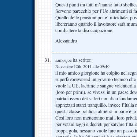
Questi punti tra tutti m’hanno fatto sbellic
Servono parecchio per l’Ue altrimenti si fal
Quello delle pensioni poi e’ micidiale, post
libereranno quando il lavoratore sarà mum
combattere la disoccupazione.
Alessandro
ha scritto:
samoajoe
Novembre 12th, 2011 alle 09:40
il mio amico giorgione ha colpito nel segn
superfavorevolead un governo tecnico che 
vuole la UE, lacrime e sangue volentieri a 
(loro per primi). se vivessi in un paese dov
patria fossero dei valori non dico fondam
apprezzati starei tranquillo, invece l’Italia
questa classe politicia almeno in parte è l
Così loro non metteranno mai i loro privile
per votare leggi e decreti per salvare l’Ital
troppa gola, nessuno vuole fare un passo in