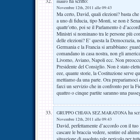
ha scritto:
mauro
Novembre 12th, 2011 alle 09:43
Ma certo, David, quali elezioni? basta che 
a uno di fiducia, tipo Monti, se non è Senat
quattr’otto, poi se il Parlamento è d’accor
Ministri si nominano tra le persone più co
delle elezioni? E’ questa la Democrazia, no
Germania e la Francia si arrabbiano: guard
comandano in casa nostra, non gli american
Livorno, Aviano, Napoli ecc. Non preoccup
Presidente del Consiglio. Non è stato elet
eee, quante storie, la Costituzione serve 
mettiamo da una parte. Ora prepariamoci c
farci un servizio che in confronto per la F
quattro o cinque partite saranno una passe
ha scri
GRUPPO CHIAVA SEZ.MARATONA
Novembre 12th, 2011 alle 09:43
David, perfettamente d’accordo con il tuo 
cascare le braccia vedere, sentire ed ahime
situazione di assoluto rale pericolo per tutto