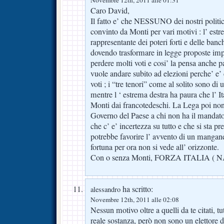
Caro David,
Il fatto e’ che NESSUNO dei nostri politi
convinto da Monti per vari motivi : l’ est
rappresentante dei poteri forti e delle banc
dovendo trasformare in legge proposte im
perdere molti voti e cosi’ la pensa anche pa
vuole andare subito ad elezioni perche’ e
voti ; i “tre tenori” come al solito sono di
mentre l ‘ estrema destra ha paura che l’ It
Monti dai francotedeschi. La Lega poi non
Governo del Paese a chi non ha il mandato
che c’ e’ incertezza su tutto e che si sta 
potrebbe favorire l’ avvento di un mangane
fortuna per ora non si vede all’ orizzonte.
Con o senza Monti, FORZA ITALIA ( N
ha scritto:
alessandro
Novembre 12th, 2011 alle 02:08
Nessun motivo oltre a quelli da te citati, t
reale sostanza, però non sono un elettore d