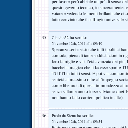
per favore però abbiate un po’ di senso del
questo governo tecnico, io sinceramente se
votare e vedendo le menti brillanti che ci 
tutto convinto che il suffragio universale s
ha scritto:
Claudio52
Novembre 12th, 2011 alle 09:49
Speranza seria: visto che tutti i politici ha
comoda, piena di tante soddisfazioni in ogn
loro famiglie e vist l’età avanzata dei piu,
bacchetta magica che li facesse spari
TUTTI in tutti i sensi. E poi via con uomi
seirietà al massimo oltre all’impegno soci
come liberarci di questa immondezza attuale 
senza saltarne uno o forse salviamo quei 10
non hanno fatto carriera politica in alto).
ha scritto:
Paolo da Siena
Novembre 12th, 2011 alle 09:54
Purtroppo, come è sempre successo, chi ha