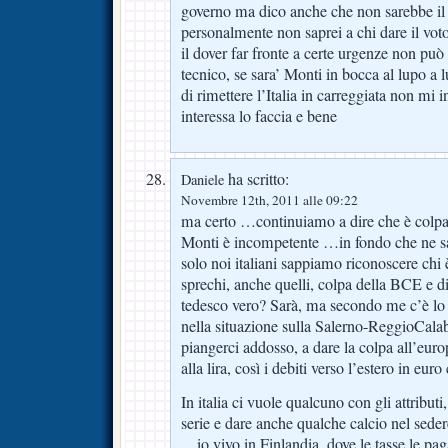
governo ma dico anche che non sarebbe il
personalmente non saprei a chi dare il vot
il dover far fronte a certe urgenze non pu
tecnico, se sara’ Monti in bocca al lupo a l
di rimettere l’Italia in carreggiata non mi i
interessa lo faccia e bene
ha scritto:
Daniele
Novembre 12th, 2011 alle 09:22
ma certo …continuiamo a dire che è colp
Monti è incompetente …in fondo che ne sa
solo noi italiani sappiamo riconoscere chi
sprechi, anche quelli, colpa della BCE e d
tedesco vero? Sarà, ma secondo me c’è lo
nella situazione sulla Salerno-ReggioCal
piangerci addosso, a dare la colpa all’eur
alla lira, così i debiti verso l’estero in euro
In italia ci vuole qualcuno con gli attributi
serie e dare anche qualche calcio nel sede
…io vivo in Finlandia, dove le tasse le paga