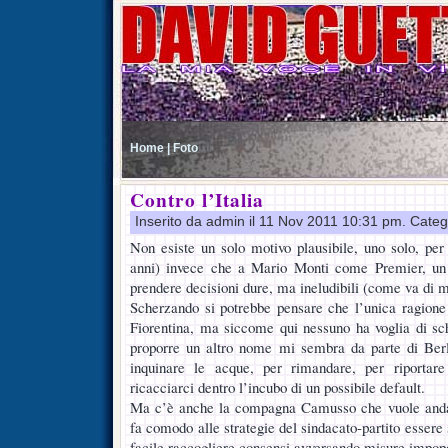
Home |
Foto
Contro l’Italia
Inserito da admin il 11 Nov 2011 10:31 pm. Categ
Non esiste un solo motivo plausibile, uno solo, pe
anni) invece che a Mario Monti come Premier, un 
prendere decisioni dure, ma ineludibili (come va di 
Scherzando si potrebbe pensare che l’unica ragione 
Fiorentina, ma siccome qui nessuno ha voglia di sc
proporre un altro nome mi sembra da parte di Ber
inquinare le acque, per rimandare, per riportar
ricacciarci dentro l’incubo di un possibile default.
Ma c’è anche la compagna Camusso che vuole andare
fa comodo alle strategie del sindacato-partito essere
facile raccogliere consensi avversando misure impopo