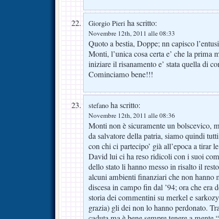
ha scritto:
Giorgio Pieri
Novembre 12th, 2011 alle 08:33
Quoto a bestia, Doppe; nn capisco l’entu
Monti, l’unica cosa certa e’ che la prima 
iniziare il risanamento e’ stata quella di co
Cominciamo bene!!!
ha scritto:
stefano
Novembre 12th, 2011 alle 08:36
Monti non è sicuramente un bolscevico, ma
da salvatore della patria, siamo quindi tutti
con chi ci partecipo’ già all’epoca a tirar l
David lui ci ha reso ridicoli con i suoi co
dello stato li hanno messo in risalto il rest
alcuni ambienti finanziari che non hanno 
discesa in campo fin dal ’94; ora che era de
storia dei commentini su merkel e sarkozy
grazia) gli dei non lo hanno perdonato. Tr
caduta ma è bene sempre tenere a mente “l