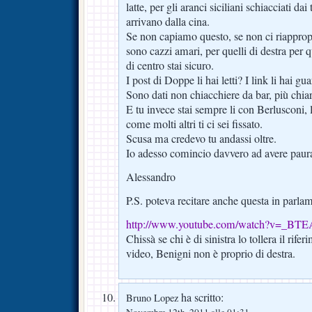
latte, per gli aranci siciliani schiacciati da
arrivano dalla cina.
Se non capiamo questo, se non ci riapprop
sono cazzi amari, per quelli di destra per qu
di centro stai sicuro.
I post di Doppe li hai letti? I link li hai gua
Sono dati non chiacchiere da bar, più chiar
E tu invece stai sempre li con Berlusconi, 
come molti altri ti ci sei fissato.
Scusa ma credevo tu andassi oltre.
Io adesso comincio davvero ad avere paur
Alessandro
P.S. poteva recitare anche questa in parla
http://www.youtube.com/watch?v=_BT
Chissà se chi è di sinistra lo tollera il rife
video, Benigni non è proprio di destra.
ha scritto:
Bruno Lopez
Novembre 12th, 2011 alle 01:31