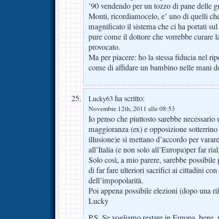
’90 vendendo per un tozzo di pane delle gr
Monti, ricordiamocelo, e’ uno di quelli ch
magnificato il sistema che ci ha portati sul
pure come il dottore che vorrebbe curare la
provocato.
Ma per piacere: ho la stessa fiducia nel rip
come di affidare un bambino nelle mani de
ha scritto:
Lucky63
Novembre 12th, 2011 alle 08:53
Io penso che piuttosto sarebbe necessario 
maggioranza (ex) e opposizione sotterrino l
illusione)e si mettano d’accordo per varar
all’Italia (e non solo all’Europa)per far rial
Solo così, a mio parere, sarebbe possibile 
di far fare ulteriori sacrifici ai cittadini c
dell’impopolarità.
Poi appena possibile elezioni (dopo una rif
Lucky
P.S. Se vogliamo restare in Europa, bene, m