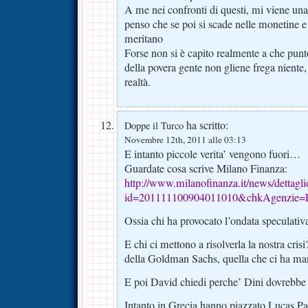
A me nei confronti di questi, mi viene un
penso che se poi si scade nelle monetine e n
meritano
Forse non si è capito realmente a che punt
della povera gente non gliene frega niente
realtà.
ha scritto:
Doppe il Turco
Novembre 12th, 2011 alle 03:13
E intanto piccole verita’ vengono fuori…
Guardate cosa scrive Milano Finanza:
http://www.milanofinanza.it/news/dettagl
id=201111100904011010&chkAgenzie
Ossia chi ha provocato l’ondata speculat
E chi ci mettono a risolverla la nostra cri
della Goldman Sachs, quella che ci ha man
E poi David chiedi perche’ Dini dovrebbe
Intanto in Grecia hanno piazzato Lucas P