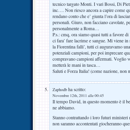
tecnico targato Monti. I vari Bossi, Di Pie
inc…. Non riesco ancora a capire come que
rendano conto che e’ giunta l’ora di lasciar
personali. Giuro, non facciano cavolate, p
personalmente a Roma…
P.s.: cmq, ora siamo quasi tutti a favore d
ci fara’ fare lacrime e sangue. Mi viene i
la Fiorentina falli’, tutti ci auguravamo un
potenziali campioni, per poi imprecare q
compravano campioni affermati. Voglio v
metterà le mani in tasca…
Saluti e Forza Italia! (come nazione, no
ha scritto:
Zaphodb
Novembre 12th, 2011 alle 00:45
Il tempo David, in questo momento è il b
ne abbiamo.
Stanno contrattando i loro futuri ministeri
non saranno accontentati giocheranno que