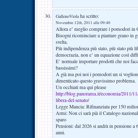
ha scritto:
GallenoViola
Novembre 12th, 2011 alle 09:40
Allora e’ meglio comprare i pomodori in 
Bisogni ricominciare a piantare grano in gi
svelta.
Più indipendenza più stato, più stato più lib
democrazia, non e’ un equazione così diffi
E’ normale importare prodotti che noi fac
bassissimi?
A già ma poi noi i pomodori un si vogliono
dimenticato questo gravissimo problema.
Un occhiati ma qui please
http://blog.panorama.it/economia/2011/11/1
libera-del-senato/
Legge Mancia: Rifinanziata per 150 milion
Armi: Non ci sarà pià il Catalogo naziona
sparo
Pensioni: dal 2026 si andrà in pensione a 
anni.