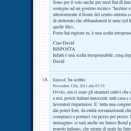
Sono per il voto anche per meri fini di inter
sostegno ad un governo tecnico “lacrime 
ulteriormente il fronte del centro-sinistra co
di elettorato che abbandonerà le urne (ed 
quelle file)..
Forse hai ragione tu, è una scelta irrespons
Ciao David
RISPOSTA
Infatti è una scelta irresponsabile, cmq risp
David
ha scritto:
EnricoC
Novembre 12th, 2011 alle 07:33
Ovvio, ora ci sono gli stranieri cattivi che 
a noi, poveri italiani innocenti, tutti casa e
lavoratori risparmiosi. E’ tutta una congiu
dai poteri forti, da entità sovranazionali c
comprarci e portarci via pezzo per pezzo.
immagino: ci sarà anche un James Bond pr
popolo italiano, che niente di male ha fatto