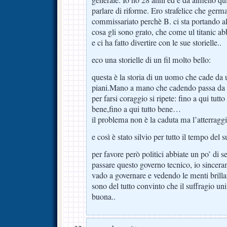
generale. Io ho 28 anni ed è da almeno qu
parlare di riforme. Ero strafelice che germa
commissariato perchè B. ci sta portando a
cosa gli sono grato, che come ul titanic a
e ci ha fatto divertire con le sue storielle..
eco una storielle di un fil molto bello:
questa è la storia di un uomo che cade da 
piani.Mano a mano che cadendo passa da un 
per farsi coraggio si ripete: fino a qui tutto
bene,fino a qui tutto bene…
il problema non è la caduta ma l’atterraggi
e così è stato silvio per tutto il tempo del 
per favore però politici abbiate un po’ di s
passare questo governo tecnico, io sincera
vado a governare e vedendo le menti brilla
sono del tutto convinto che il suffragio uni
buona..