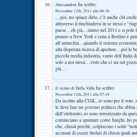
ha scritto:
Alessandrox
Novembre 12th, 2011 alle 06:36
…poi, mi spiace dirlo, c’è anche chi crede
attraverso il rinchiudersi in se stessi e “ria
paese…eh già…siamo nel 2011 e si pole f
pranzo a New York e cena a Berlino e pensa
all’autarchia…quando il sistema economi
alla disperata ricerca di aperture…poi le b
piccola media industria, vanto dell’Italia 
solo a noi stessi…visto che ci sta sul goz
già…
ha scritto:
il vicino di Della Valle
Novembre 12th, 2011 alle 07:18
Da iscritto alla CGIL, io sono per il voto..
le deve fare un governo politico che abbia 
dell’elettorato..io sono terrorizzato da que
cominciano a spuntare come funghi..ho pau
che, chissà perchè, colpiscono i soliti “noti
accusati di essere titolari di chissà quali a