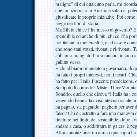
maligne” di cui qualcuno parla, mi ricordan
che un tizio nato in Austria e salito al po
giustificare le proprie iniziative. Poi come s
legge nei libri di storia.
Ma Silvio chi ce l’ha messo al governo? E
spendibile ed anche di più, chi ce l’ha por
noi italiani a metterceli lì, e ad essere cont
che sono stati votati, rivotati e ri-rivotati.
abbiamo mangiato l’uovo ancora in culo all
gallina stessa.
E chi abbiamo mandato a governarci, di qu
ha fatto i propri interessi, non i nostri. 
ha fatto per l’Italia l’uscente presdelcons,
Scilipoti di comodo? Mister ThreeMountain
Sondrio, quello che diceva “l’Italia ha i co
veagendo bene alla cvisi intevnazionale, me
ha pagato, sta pagando, pagherà per aver d
falso? Chi è costretto a fare una manovra 
rientrare nei limiti del sostenibile, dopo a
andare a casa, o addirittura in galera: è peg
Altra annotazione: un amico qua sopra ha d