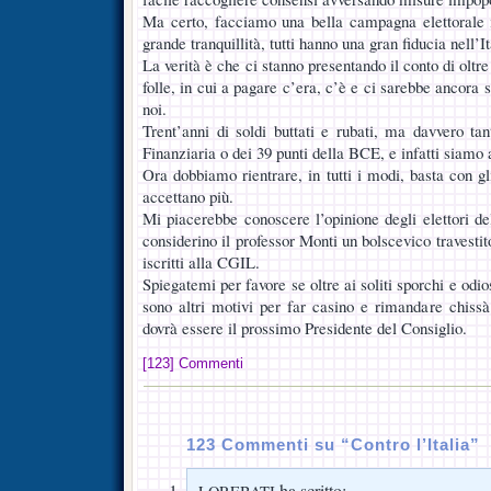
Ma certo, facciamo una bella campagna elettorale 
grande tranquillità, tutti hanno una gran fiducia nell’
La verità è che ci stanno presentando il conto di oltre
folle, in cui a pagare c’era, c’è e ci sarebbe ancora 
noi.
Trent’anni di soldi buttati e rubati, ma davvero tant
Finanziaria o dei 39 punti della BCE, e infatti siamo 
Ora dobbiamo rientrare, in tutti i modi, basta con gli
accettano più.
Mi piacerebbe conoscere l’opinione degli elettori de
considerino il professor Monti un bolscevico travesti
iscritti alla CGIL.
Spiegatemi per favore se oltre ai soliti sporchi e odios
sono altri motivi per far casino e rimandare chiss
dovrà essere il prossimo Presidente del Consiglio.
[123] Commenti
123 Commenti su “Contro l’Italia”
ha scritto: