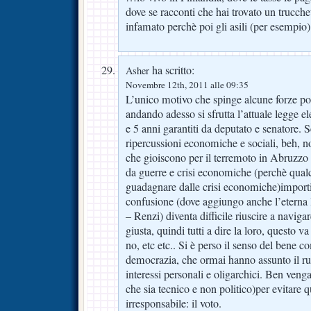
dove se racconti che hai trovato un trucche
infamato perchè poi gli asili (per esempio)
ha scritto:
Asher
Novembre 12th, 2011 alle 09:35
L’unico motivo che spinge alcune forze poli
andando adesso si sfrutta l’attuale legge ele
e 5 anni garantiti da deputato e senatore. 
ripercussioni economiche e sociali, beh, 
che gioiscono per il terremoto in Abruzzo o
da guerre e crisi economiche (perchè qual
guadagnare dalle crisi economiche)importi 
confusione (dove aggiungo anche l’eterna l
– Renzi) diventa difficile riuscire a navigar
giusta, quindi tutti a dire la loro, questo v
no, etc etc.. Si è perso il senso del bene c
democrazia, che ormai hanno assunto il r
interessi personali e oligarchici. Ben ven
che sia tecnico e non politico)per evitare q
irresponsabile: il voto.