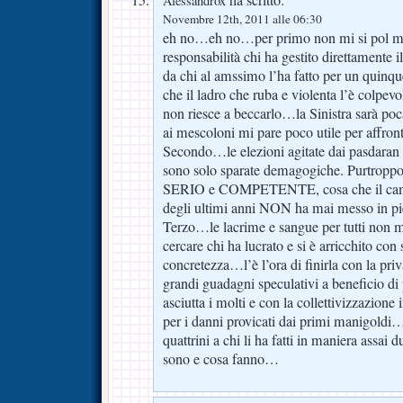
ha scritto:
Alessandrox
Novembre 12th, 2011 alle 06:30
eh no…eh no…per primo non mi si pol mett
responsabilità chi ha gestito direttamente i
da chi al amssimo l’ha fatto per un quin
che il ladro che ruba e violenta l’è colpevo
non riesce a beccarlo…la Sinistra sarà po
ai mescoloni mi pare poco utile per affront
Secondo…le elezioni agitate dai pasdaran de
sono solo sparate demagogiche. Purtroppo
SERIO e COMPETENTE, cosa che il campio
degli ultimi anni NON ha mai messo in p
Terzo…le lacrime e sangue per tutti non
cercare chi ha lucrato e si è arricchito con
concretezza…l’è l’ora di finirla con la priv
grandi guadagni speculativi a beneficio di
asciutta i molti e con la collettivizzazione 
per i danni provicati dai primi manigoldi
quattrini a chi li ha fatti in maniera assa
sono e cosa fanno…