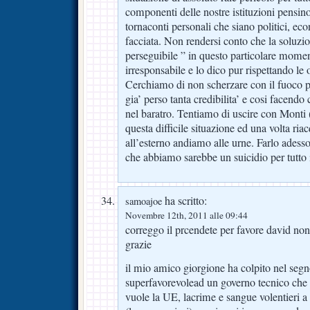
componenti delle nostre istituzioni pensino
tornaconti personali che siano politici, e
facciata. Non rendersi conto che la soluzi
perseguibile ” in questo particolare mom
irresponsabile e lo dico pur rispettando le o
Cerchiamo di non scherzare con il fuoco p
gia’ perso tanta credibilita’ e cosi facendo
nel baratro. Tentiamo di uscire con Monti (
questa difficile situazione ed una volta riac
all’esterno andiamo alle urne. Farlo adesso 
che abbiamo sarebbe un suicidio per tutto 
ha scritto:
samoajoe
Novembre 12th, 2011 alle 09:44
correggo il prcendete per favore david non 
grazie
il mio amico giorgione ha colpito nel segn
superfavorevolead un governo tecnico che 
vuole la UE, lacrime e sangue volentieri a 