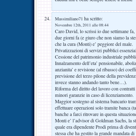
ha scritto:
Massimiliano71
Novembre 12th, 2011 alle 08:44
Caro David, lo scrissi io due settimane fa,
due giorni fa (e giuro che non siamo la ste
che la cura (Monti) e’ peggiore del male.
Privatizzazioni di servizi pubblici essenzial
Cessione del patrimonio industriale pubbli
Innalzamento dell’eta’ pensionabile, aboliz
anzianita’ e revisione (al ribasso) dei coeff
previsione del terzo pilone della previde
invece stanno andando tanto bene…).
Riforma del diritto del lavoro con contratti 
minori garanzie in caso di licenziamento.
Maggior sostegno al sistema bancario trami
effettuare operazioni solo tramite banca (t
banche a farci ritrovare in questa situazio
Monti e’ l’advisor di Goldman Sachs, la ste
quale era dipendente Prodi prima di divent
stessa che ha gestito la grande mandata di 