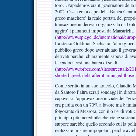
loro…Papademos era il governatore della 
2002. Ossia era a capo della Banca Centr
greco maschero’ la reale portata del propri
transazione in derivati organizzata da G
aggiro’ i parametri imposti da Maastricht.
(
http://www.spiegel.de/international/eur
La stessa Goldman Sachs tra l’altro gioco’ a
pubblico greco dopo aver aiutato il govern
derivati perche’ chiaramente sapeva di aver
facendoci cosi una barca di soldi
(
http://www.forbes.com/sites/streettalk/2
shorted-greek-debt-after-it-arranged-thos
Come scritto in un suo articolo, Claudio
da Santoro l’altra sera(i sondaggi in diret
capovolto l’approvazione iniziale del “gov
era partita con un 70% a favore ma è finita
folgorante di Messora, con il 61% di voti co
principio più incredibile che viene sosten
stupore sarebbe quello secondo cui la poli
realizzare misure impopolari, perché avrebb