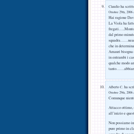
ha scritt
Claudio
Ottobre 29th, 2006 
Hai ragione Dav
La Viola ha fatto
fregati…..Montol
dal primo minuto
squadra……neanch
che in determina
Amauri bisogna e
in entrambi i ca
qualche modo an
tanto……abbiamo 
ha scri
Alberto C.
Ottobre 29th, 2006 
Comunque niente
Attacco ottimo, 
all’inizio e ques
Non possiamo in 
pure primo in cl