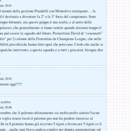
alle 20:01
30 minuti della gestione Prandelli con Montolivo straripante… la
d è destinata a diventare la 2° o la 3° forza del campionato. Sono
troppo fortunati, ma questo gruppo è una realtà, e al netto delle
 palazzo, che generalmente si fanno sentire quando alziamo troppo il
ina può essere la squadra del futuro. Permettimi David di “censurarti”
dito” per 2 colonne della Fiorentina da Champions League, che nelle
sibilità psicofisiche hanno fatto qual che potevano. Credo che anche se
ualche intervento, a questa squadra e a tutti i giocatori, bisogna dire
:
alle 20:03
mauri oggi!!!!!
scritto:
alle 20:08
 sembra che il palermo ultimamente sia molto,molto aiutato?sicuri
 voglia tenere lassù il palermo per non far perdere interesse al
 in 8 giornate hanno già ricevuto 5 rigori a favore,noi 5 rigori ce li
2 anni…anche oggi biava andava espulso per doppia ammonizione sul