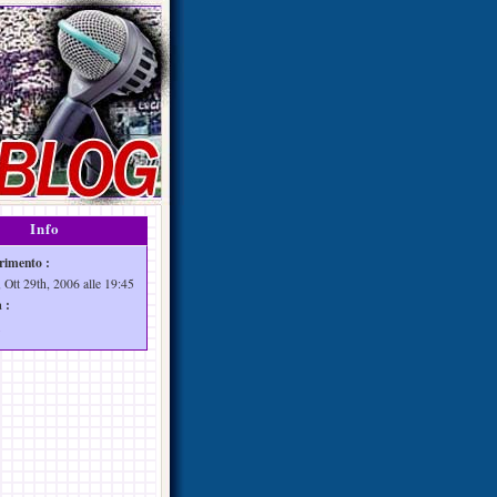
Info
rimento :
 Ott 29th, 2006 alle 19:45
 :