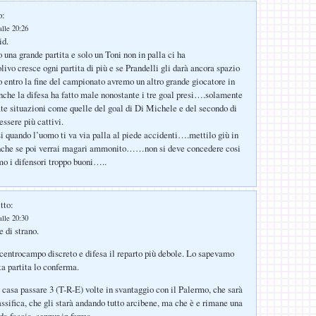
o:
alle 20:26
id.
 una grande partita e solo un Toni non in palla ci ha
ivo cresce ogni partita di più e se Prandelli gli darà ancora spazio
 entro la fine del campionato avremo un altro grande giocatore in
e la difesa ha fatto male nonostante i tre goal presi….solamente
te situazioni come quelle del goal di Di Michele e del secondo di
ssere più cattivi.
si quando l’uomo ti va via palla al piede accidenti….mettilo giù in
che se poi verrai magari ammonito……non si deve concedere cosi
i difensori troppo buoni…..
tto:
alle 20:30
 di strano.
centrocampo discreto e difesa il reparto più debole. Lo sapevamo
ta partita lo conferma.
casa passare 3 (T-R-E) volte in svantaggio con il Palermo, che sarà
assifica, che gli starà andando tutto arcibene, ma che è e rimane una