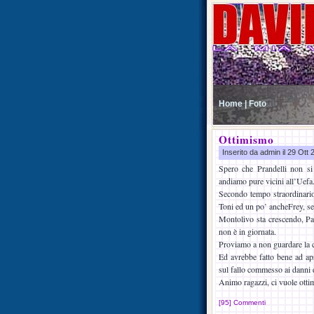
Home |
Foto
Ottimismo
Inserito da admin il 29 Ott
Spero che Prandelli non s
andiamo pure vicini all’Uefa
Secondo tempo straordinario 
Toni ed un po’ ancheFrey, s
Montolivo sta crescendo, P
non è in giornata.
Proviamo a non guardare la cl
Ed avrebbe fatto bene ad a
sul fallo commesso ai danni
Animo ragazzi, ci vuole otti
[95] Commenti