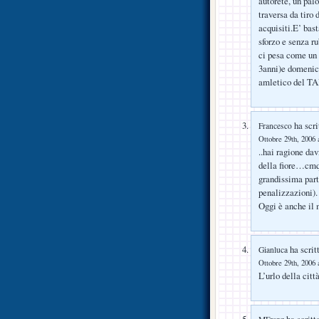
autorete, un pal
traversa da tiro 
acquisiti.E’ bas
sforzo e senza r
ci pesa come un
3anni)e domenic
amletico del TAR
ha scri
Francesco
Ottobre 29th, 2006 
..hai ragione da
della fiore…cmq
grandissima part
penalizzazioni).
Oggi è anche il
ha scrit
Gianluca
Ottobre 29th, 2006 
L’urlo della citt
ha scritt