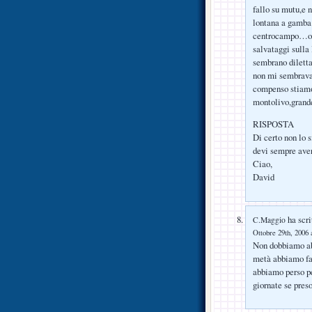
fallo su mutu,e 
lontana a gamba t
centrocampo…oggi
salvataggi sulla
sembrano diletta
non mi sembrava 
compenso stiamo 
montolivo,grande
RISPOSTA
Di certo non lo s
devi sempre aver
Ciao,
David
ha scri
C.Maggio
Ottobre 29th, 2006 
Non dobbiamo abb
metà abbiamo fa
abbiamo perso pe
giornate se preso