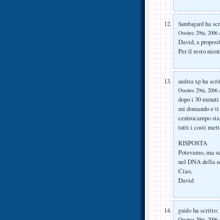
ha scr
Sambagard
Ottobre 29th, 2006 
David, a proposi
Per il resto nien
ha scri
andrea xp
Ottobre 29th, 2006 
dopo i 30 minuti
mi domando e ti
centrocampo stare
tutti i costi me
RISPOSTA
Potevamo, ma sen
nel DNA della s
Ciao,
David
ha scritto:
guido
Ottobre 29th, 2006 