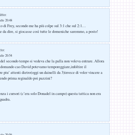
itto:
alle 20:48
to di Frey, secondo me ha più colpe sul 3:1 che sul 2:1…
te da dire, si giocasse così tutte le domeniche saremmo, a posto!
tto:
alle 20:54
 del secondo tempo si vedeva che la palla non voleva entrare. Allora
 domando cao David potevamo temporeggiare,infoltire il
 piu’ attenti dietro(oggi un dainelli da 3)invece di voler vincere a
ttendo prima reginaldo poi pazzini?
za i cursori (c’era solo Donadel in campo) questa tattica non era
quadra.
alle 20:56