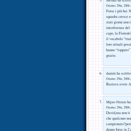
MFranz
Ottobre 29th, 2006 
Forse i più bei 
squadra cresce e
stati giorni non 
interferenze del
capo, la Fiorent
il vocabolo “tra
loro attuali pos
hanno “toppato” q
grazie.
ha scritto
daniele
Ottobre 29th, 2006 
Bastava avere A
ha 
Migno-Firenze
Ottobre 29th, 2006 
David,ma non ti
che qualcuno non
campionato?perchè
danno forse in 