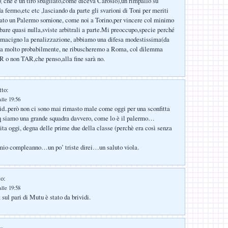
o( che é un tiro sbagliato,come diceva Carosio),un rimpallo su
da fermo,etc etc ,lasciando da parte gli svarioni di Toni per meriti
tato un Palermo sornione, come noi a Torino,per vincere col minimo
ubare quasi nulla,sviste arbitrali a parte.Mi preoccupo,specie perché
 macigno la penalizzazione, abbiamo una difesa modestissima(da
a molto probabilmente, ne ribuscheremo a Roma, col dilemma
 o non TAR,che penso,alla fine sarà no.
tto:
alle 19:56
vid..però non ci sono mai rimasto male come oggi per una sconfitta
 siamo una grande squadra davvero, come lo è il palermo…
ita oggi, degna delle prime due della classe (perchè era così senza
 mio compleanno…un po’ triste direi…un saluto viola.
to:
alle 19:58
à sul pari di Mutu è stato da brividi.
o: