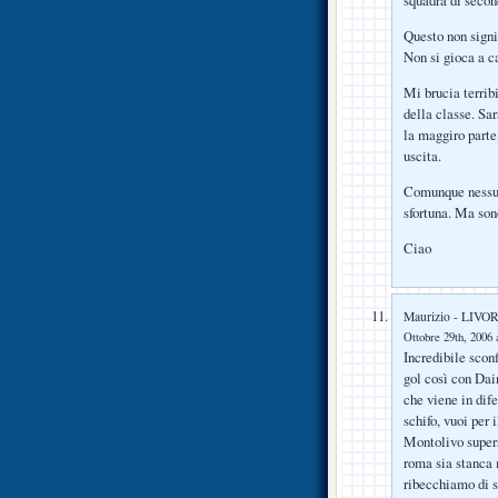
squadra di secon
Questo non signi
Non si gioca a ca
Mi brucia terrib
della classe. Sar
la maggiro parte
uscita.
Comunque nessun
sfortuna. Ma son
Ciao
Maurizio - LIV
Ottobre 29th, 2006 
Incredibile sconf
gol così con Dai
che viene in dife
schifo, vuoi per
Montolivo supers
roma sia stanca 
ribecchiamo di s