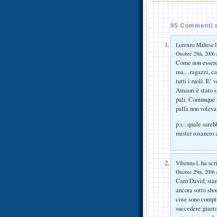
95 Commenti 
h
Lorenzo Maltese
Ottobre 29th, 2006 
Come non essere
ma…ragazzi, capit
tutti i ruoli. E’
Amauri è stato s
pali. Comunque s
palla non voleva
p.s.: quale sareb
mister rosanero 
ha scri
Vibenna L
Ottobre 29th, 2006 
Caro David, siam
ancora sotto sho
cose sono compit
succedere:giusto