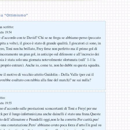
su “Ottimismo”
a scritto:
alle 19:54
 d’accordo con te David? Chi se ne frega se abbiamo perso (peccato
a a volte), il gioco è stato di grande qualità. I giocatori ci sono, in
 vero, Toni non ha brillato, Frey forse non perfetto ma il primo gol di
inceramente un gran gol, in anticipo sul difensore e all’incrocio dei
ia è stata solo una giornata notevolmente sfortunata (sull’ 1-1 la
 proprio entrare). Anche io, come te, non ho dubbi su questa squadra.
be il motivo di vecchio attrito Guidolin – Della Valle (per cui il
avrebbe esultato con rabbia alla fine del match)? ne sai nulla?
tto:
alle 19:55
o d’accordo sulle prestazioni sconcertanti di Toni e Frey( per me
ck per il lungo infortunio),ma anche dainelli é stato una frana.Queste
o dell’allenatore e Prandelli oggi,non le ha corrette.Per carità,puo’
 una constatazione.Pero’ abbiamo avuto poca forza d’urto.Un goal su