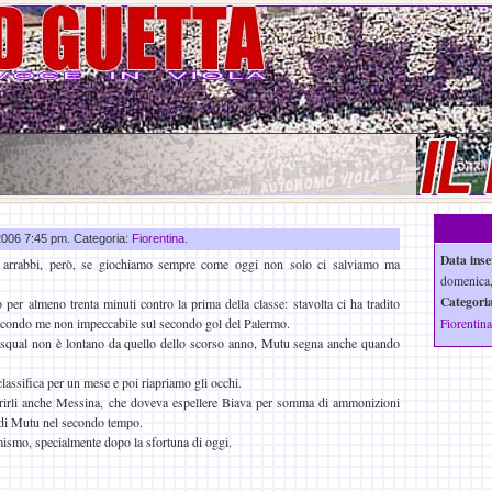
 2006 7:45 pm. Categoria:
Fiorentina
.
Data inse
i arrabbi, però, se giochiamo sempre come oggi non solo ci salviamo ma
domenica,
.
Categoria
per almeno trenta minuti contro la prima della classe: stavolta ci ha tradito
econdo me non impeccabile sul secondo gol del Palermo.
Fiorentina
asqual non è lontano da quello dello scorso anno, Mutu segna anche quando
assifica per un mese e poi riapriamo gli occhi.
prirli anche Messina, che doveva espellere Biava per somma di ammonizioni
 di Mutu nel secondo tempo.
mismo, specialmente dopo la sfortuna di oggi.