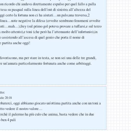
non ricordo chi andava direttamente espulso per quel fallo a palla
esa su pasqual sulla linea dell’out di sinistra all’altezza del
 certo la fortuna non ci ha aiutati…un palo,una traversa,2
 linea…note negative la difesa (avvolte sembrano fenomeni avvolte
nti…mah…),frey (sul primo gol poteva provare a tuffarsi,e sul terzo
molto attento),e toni (che però ha l’attenuante dell’infortunio),in
assistendo all’ascesa di quel genio che porta il nome di
 partita anche oggi!
favoriscono, ma per stare in testa, se non sei una delle tre grandi,
e un’annata particolarmente fortunata anche come arbitraggi.
tto:
alle 20:18
aterci, oggi abbiamo giocato un’ottima partita anche con un toni a
tto vedere il nostro valore…
rchè il palermo ha più culo che anima, basta vedere che in due
 ben 4 pali