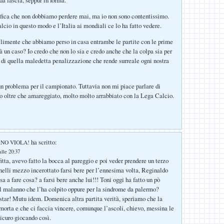
da fascia, seppur in forma.
fica che non dobbiamo perdere mai, ma io non sono contentissimo.
lcio in questo modo e l’Italia ai mondiali ce lo ha fatto vedere.
ilimente che abbiamo perso in casa entrambe le partite con le prime
à un caso? Io credo che non lo sia e credo anche che la colpa sia per
 di quella maledetta penalizzazione che rende surreale ogni nostra
 problema per il campionato. Tuttavia non mi piace parlare di
o oltre che amareggiato, molto molto arrabbiato con la Lega Calcio.
ha scritto:
ORNO VIOLA!
alle 20:37
itta, avevo fatto la bocca al pareggio e poi veder prendere un terzo
nelli mezzo incerottato farsi bere per l’ennesima volta, Reginaldo
sa a fare cosa? a farsi bere anche lui!!! Toni oggi ha fatto un pò
 il malanno che l’ha colpito oppure per la sindrome da palermo?
tar! Mutu idem. Domenica altra partita verità, speriamo che la
morta e che ci faccia vincere, comunque l’ascoli, chievo, messina le
icuro giocando così.