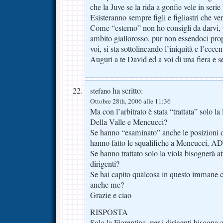
che la Juve se la rida a gonfie vele in serie
Esisteranno sempre figli e figliastri che v
Come “esterno” non ho consigli da darvi, 
ambito giallorosso, pur non essendoci pro
voi, si sta sottolineando l’iniquità e l’eccen
Auguri a te David ed a voi di una fiera e 
ha scritto:
stefano
Ottobre 28th, 2006 alle 11:36
Ma con l’arbitrato è stata “trattata” solo l
Della Valle e Mencucci?
Se hanno “esaminato” anche le posizioni de
hanno fatto le squalifiche a Mencucci, 
Se hanno trattato solo la viola bisognerà att
dirigenti?
Se hai capito qualcosa in questo immane c
anche me?
Grazie e ciao
RISPOSTA
Solo la Fiorentina, per i dirigenti bisogna a