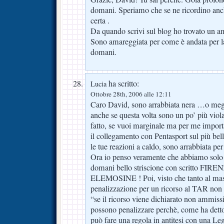
domani. Speriamo che se ne ricordino anc
certa .
Da quando scrivi sul blog ho trovato un a
Sono amareggiata per come è andata per l
domani.
ha scritto:
Lucia
Ottobre 28th, 2006 alle 12:11
Caro David, sono arrabbiata nera …o megl
anche se questa volta sono un po’ più viola 
fatto, se vuoi marginale ma per me importa
il collegamento con Pentasport sul più bell
le tue reazioni a caldo, sono arrabbiata pe
Ora io penso veramente che abbiamo solo u
domani bello striscione con scritto 
ELEMOSINE ! Poi, visto che tanto al mas
penalizzazione per un ricorso al TAR non 
“se il ricorso viene dichiarato non ammissi
possono penalizzare perchè, come ha detto 
può fare una regola in antitesi con una Leg