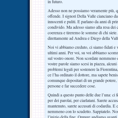
in futuro.
Adesso non ne possiamo veramente più, que
offende. I signori Della Valle cianciano 
innocenti e puliti. E parlano da anni di pri
condivido. Ma adesso siamo alla resa dei c
coerenza e tireremo le somme di chi siete. 
direttamente ad Andrea e Diego della Vall
Noi vi abbiamo creduto, ci siamo fidati e 
ultimi anni. Per voi, su voi abbiamo scomm
sul vostro onore. Non scordate nemmeno q
vostre parole siamo scesi in piazza, alcuni 
problemi legali per sostenere la Fiorentina
ce l’ha ordinato il dottore, ma sapete beni
comunque depositari di un grande potere, 
persone e far succedere cose.
Quindi a questo punto delle due l’una: ci 
per dei parolai, per ciarlatani. Sarete accu
mantenuto, sarete accusati di codardia. E 
nemmeno con lo scudetto. Sappiatelo. No
l’inizio della fine. Oppure andiamo avanti n