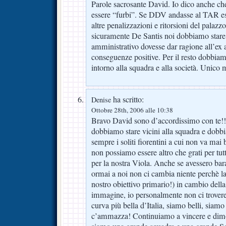
Parole sacrosante David. Io dico anche c
essere “furbi”. Se DDV andasse al TAR es
altre penalizzazioni e ritorsioni del palaz
sicuramente De Santis noi dobbiamo stare al
amministrativo dovesse dar ragione all’ex 
conseguenze positive. Per il resto dobbiam
intorno alla squadra e alla società. Unico mo
ha scritto:
Denise
Ottobre 28th, 2006 alle 10:38
Bravo David sono d’accordissimo con te!!
dobbiamo stare vicini alla squadra e dobbi
sempre i soliti fiorentini a cui non va mai
non possiamo essere altro che grati per tut
per la nostra Viola. Anche se avessero bar
ormai a noi non ci cambia niente perchè 
nostro obiettivo primario!) in cambio della
immagine, io personalmente non ci trovere
curva più bella d’Italia, siamo belli, s
c’ammazza! Continuiamo a vincere e dimo