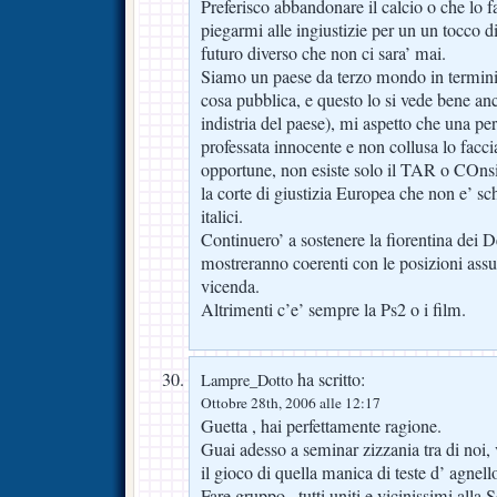
Preferisco abbandonare il calcio o che lo f
piegarmi alle ingiustizie per un un tocco d
futuro diverso che non ci sara’ mai.
Siamo un paese da terzo mondo in termini di
cosa pubblica, e questo lo si vede bene anc
indistria del paese), mi aspetto che una pe
professata innocente e non collusa lo faccia
opportune, non esiste solo il TAR o COnsig
la corte di giustizia Europea che non e’ sc
italici.
Continuero’ a sostenere la fiorentina dei De
mostreranno coerenti con le posizioni assun
vicenda.
Altrimenti c’e’ sempre la Ps2 o i film.
ha scritto:
Lampre_Dotto
Ottobre 28th, 2006 alle 12:17
Guetta , hai perfettamente ragione.
Guai adesso a seminar zizzania tra di noi, 
il gioco di quella manica di teste d’ agnel
Fare gruppo , tutti uniti e vicinissimi all