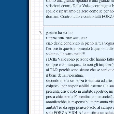
siamo una grande squadra e una grande Soc
striscioni contro Della Vale e compagnia b
spalle e ripartiamo da zero come se per no
domani. Contro tutto e contro tutti FOR
ha scritto:
gaetano
Ottobre 28th, 2006 alle 10:48
ciao david condivido in pieno la tua voglia 
l’errore in questo momento è quello di div
soltanto il nostro male!!!
i Della Valle sono persone che hanno fatto 
sempre e comunque…io non gli imputerò n
al TAR perchè sono sicuro che se sarà ques
il bene della Fiorentina.
secondo me la sentenza è studiata ad arte,
colpevoli per responsabilità esterne alla soc
presunta esiste solo in ambito sportivo, mi
possa chiedere la Fiorentina come societ
annullerebbe la responsabilità presunta vist
ambiti? io da oggi penserò solo al campo e
solo FORZA VIOLA! con stima un salut