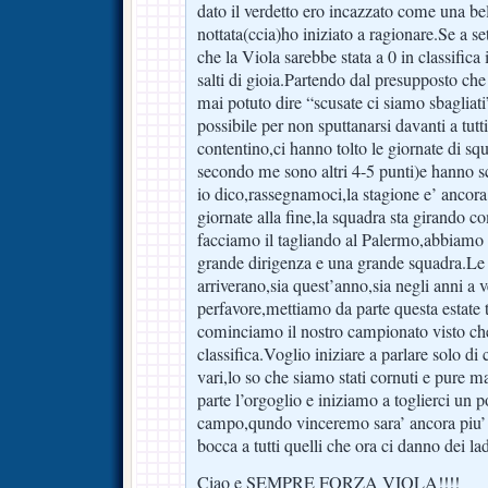
dato il verdetto ero incazzato come una bel
nottata(ccia)ho iniziato a ragionare.Se a s
che la Viola sarebbe stata a 0 in classifica i
salti di gioia.Partendo dal presupposto ch
mai potuto dire “scusate ci siamo sbagliati
possibile per non sputtanarsi davanti a tutt
contentino,ci hanno tolto le giornate di sq
secondo me sono altri 4-5 punti)e hanno s
io dico,rassegnamoci,la stagione e’ anco
giornate alla fine,la squadra sta girando 
facciamo il tagliando al Palermo,abbiamo 
grande dirigenza e una grande squadra.Le 
arriverano,sia quest’anno,sia negli anni a 
perfavore,mettiamo da parte questa estate 
cominciamo il nostro campionato visto ch
classifica.Voglio iniziare a parlare solo di 
vari,lo so che siamo stati cornuti e pure 
parte l’orgoglio e iniziamo a toglierci un p
campo,qundo vinceremo sara’ ancora piu’ 
bocca a tutti quelli che ora ci danno dei lad
Ciao e SEMPRE FORZA VIOLA!!!!