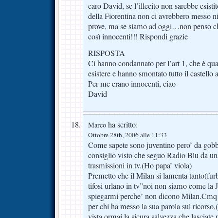
caro David, se l’illecito non sarebbe esisti
della Fiorentina non ci avrebbero messo ni
prove, ma se siamo ad oggi…non penso che
così innocenti!!! Rispondi grazie
RISPOSTA
Ci hanno condannato per l’art 1, che è qua
esistere e hanno smontato tutto il castello 
Per me erano innocenti, ciao
David
ha scritto:
Marco
Ottobre 28th, 2006 alle 11:33
Come sapete sono juventino pero’ da gobb
consiglio visto che seguo Radio Blu da una
trasmissioni in tv.(Ho papa’ viola)
Premetto che il Milan si lamenta tanto(fur
tifosi urlano in tv”noi non siamo come la
spiegarmi perche’ non dicono Milan.C
per chi ha messo la sua parola sul ricorso,
vista ormai la sicura salvezza che lasciate 