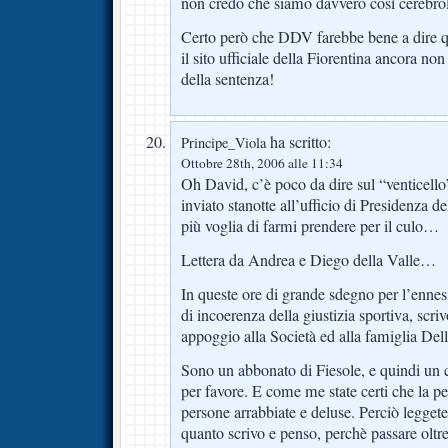
non credo che siamo davvero così cerebrol
Certo però che DDV farebbe bene a dire qu
il sito ufficiale della Fiorentina ancora n
della sentenza!
ha scritto:
Principe_Viola
Ottobre 28th, 2006 alle 11:34
Oh David, c’è poco da dire sul “venticello
inviato stanotte all’ufficio di Presidenza d
più voglia di farmi prendere per il culo…
Lettera da Andrea e Diego della Valle…
In queste ore di grande sdegno per l’enne
di incoerenza della giustizia sportiva, scri
appoggio alla Società ed alla famiglia Dell
Sono un abbonato di Fiesole, e quindi un c
per favore. E come me state certi che la pe
persone arrabbiate e deluse. Perciò leggete
quanto scrivo e penso, perchè passare oltre