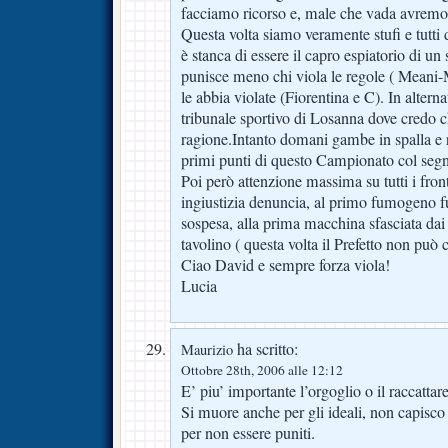
facciamo ricorso e, male che vada avremo
Questa volta siamo veramente stufi e tutti
è stanca di essere il capro espiatorio di u
punisce meno chi viola le regole ( Meani-
le abbia violate (Fiorentina e C). In alterna
tribunale sportivo di Losanna dove credo
ragione.Intanto domani gambe in spalla e 
primi punti di questo Campionato col seg
Poi però attenzione massima su tutti i fron
ingiustizia denuncia, al primo fumogeno fuo
sospesa, alla prima macchina sfasciata dai
tavolino ( questa volta il Prefetto non può c
Ciao David e sempre forza viola!
Lucia
ha scritto:
Maurizio
Ottobre 28th, 2006 alle 12:12
E’ piu’ importante l’orgoglio o il raccattar
Si muore anche per gli ideali, non capisco
per non essere puniti.