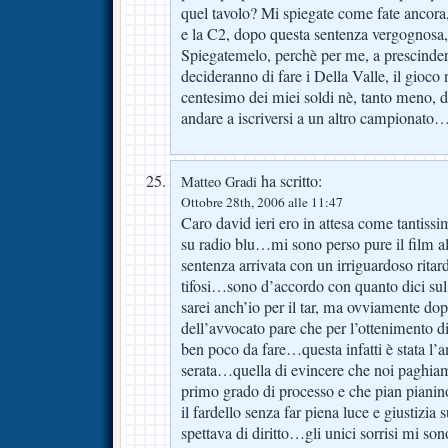
quel tavolo? Mi spiegate come fate ancora,
e la C2, dopo questa sentenza vergognosa,
Spiegatemelo, perchè per me, a prescinder
decideranno di fare i Della Valle, il gioc
centesimo dei miei soldi nè, tanto meno, 
andare a iscriversi a un altro campionato
ha scritto:
Matteo Gradi
Ottobre 28th, 2006 alle 11:47
Caro david ieri ero in attesa come tantissi
su radio blu…mi sono perso pure il film al
sentenza arrivata con un irriguardoso ritard
tifosi…sono d’accordo con quanto dici sul 
sarei anch’io per il tar, ma ovviamente dop
dell’avvocato pare che per l’ottenimento di
ben poco da fare…questa infatti è stata l’
serata…quella di evincere che noi paghiamo
primo grado di processo e che pian pianino
il fardello senza far piena luce e giustizia 
spettava di diritto…gli unici sorrisi mi sono