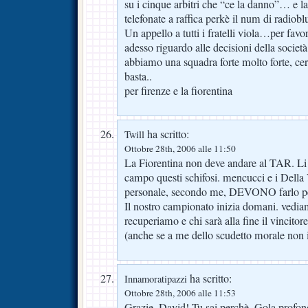
su i cinque arbitri che “ce la danno”… e la
telefonate a raffica perkè il num di radiob
Un appello a tutti i fratelli viola…per fa
adesso riguardo alle decisioni della socie
abbiamo una squadra forte molto forte, ce
basta..
per firenze e la fiorentina
ha scritto:
Twill
Ottobre 28th, 2006 alle 11:50
La Fiorentina non deve andare al TAR. Li
campo questi schifosi. mencucci e i Della V
personale, secondo me, DEVONO farlo per 
Il nostro campionato inizia domani. vedia
recuperiamo e chi sarà alla fine il vincitor
(anche se a me dello scudetto morale non 
ha scritto:
Innamoratipazzi
Ottobre 28th, 2006 alle 11:53
Grazie, David! Tu sai perchè. Gola profon