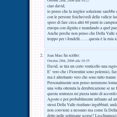
Ottobre 28th, 2006 alle 10:27
ciao david,
io penso che la miglior soluzione sarebbe 
con le persone fisiche(vedi della valle)e las
spero di fare circa altri 60 punti in campi
europa con dignita e mandando a quel paese
Anche perche non penso che Della Valle si
troppo per i fondelli…….questa è la mia i
ha scritto:
Jean Marc
Ottobre 28th, 2006 alle 10:35
David, se tira un certo venticello una ragi
E’ vero che i Fiorentini sono polemici, fazio
ma è altrettanto vero che sono tutto tranne
Personalmente non penso nemmeno lontan
una volta ottenuta la derubricazione se ne
questa sentenza mi puzza tanto di accordo
Agosto e poi probabilmente infranto ad arte
stessi Della Valle risultano ingabbiati; a
non conviene a nessuno ma come fa Della 
detto nelle settimane scorse? Lecchiamoci 