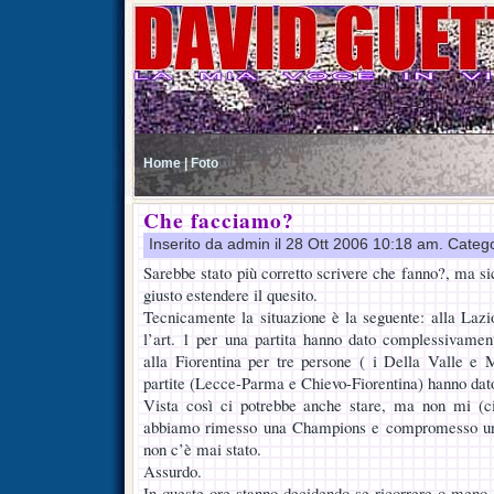
Home |
Foto
Che facciamo?
Inserito da admin il 28 Ott 2006 10:18 am. Categ
Sarebbe stato più corretto scrivere che fanno?, ma sic
giusto estendere il quesito.
Tecnicamente la situazione è la seguente: alla Lazi
l’art. 1 per una partita hanno dato complessivamen
alla Fiorentina per tre persone ( i Della Valle e 
partite (Lecce-Parma e Chievo-Fiorentina) hanno dato
Vista così ci potrebbe anche stare, ma non mi (ci
abbiamo rimesso una Champions e compromesso una 
non c’è mai stato.
Assurdo.
In queste ore stanno decidendo se ricorrere o meno 