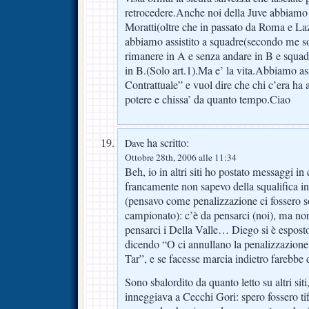
retrocedere.Anche noi della Juve abbiamo
Moratti(oltre che in passato da Roma e La
abbiamo assistito a squadre(secondo me sol
rimanere in A e senza andare in B e squadr
in B.(Solo art.1).Ma e’ la vita.Abbiamo ass
Contrattuale” e vuol dire che chi c’era ha 
potere e chissa’ da quanto tempo.Ciao
ha scritto:
Dave
Ottobre 28th, 2006 alle 11:34
Beh, io in altri siti ho postato messaggi 
francamente non sapevo della squalifica i
(pensavo come penalizzazione ci fossero so
campionato): c’è da pensarci (noi), ma n
pensarci i Della Valle… Diego si è espost
dicendo “O ci annullano la penalizzazione
Tar”, e se facesse marcia indietro farebbe
Sono sbalordito da quanto letto su altri siti
inneggiava a Cecchi Gori: spero fossero tif