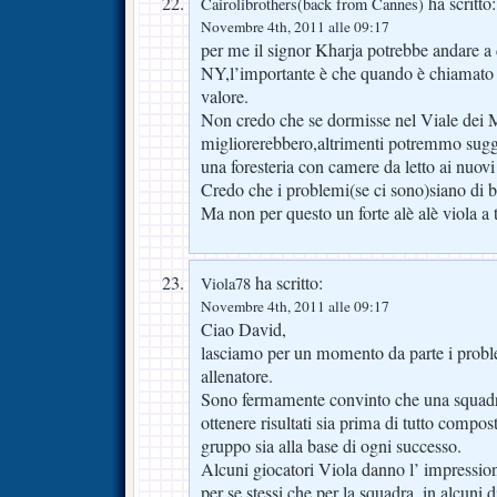
ha scritto:
Cairolibrothers(back from Cannes)
Novembre 4th, 2011 alle 09:17
per me il signor Kharja potrebbe andare a
NY,l’importante è che quando è chiamato 
valore.
Non credo che se dormisse nel Viale dei Mi
migliorerebbero,altrimenti potremmo sugge
una foresteria con camere da letto ai nuo
Credo che i problemi(se ci sono)siano di b
Ma non per questo un forte alè alè viola a t
ha scritto:
Viola78
Novembre 4th, 2011 alle 09:17
Ciao David,
lasciamo per un momento da parte i problem
allenatore.
Sono fermamente convinto che una squadra
ottenere risultati sia prima di tutto comp
gruppo sia alla base di ogni successo.
Alcuni giocatori Viola danno l’ impression
per se stessi che per la squadra, in alcuni