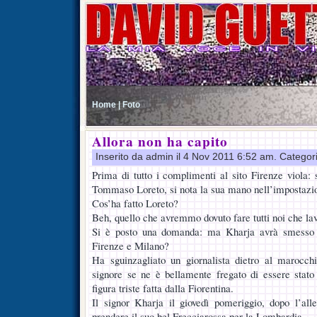
Home |
Foto
Allora non ha capito
Inserito da admin il 4 Nov 2011 6:52 am. Categor
Prima di tutto i complimenti al sito Firenze viola: 
Tommaso Loreto, si nota la sua mano nell’impostazione
Cos’ha fatto Loreto?
Beh, quello che avremmo dovuto fare tutti noi che lav
Si è posto una domanda: ma Kharja avrà smesso o
Firenze e Milano?
Ha sguinzagliato un giornalista dietro al marocc
signore se ne è bellamente fregato di essere stato
figura triste fatta dalla Fiorentina.
Il signor Kharja il giovedì pomeriggio, dopo l’all
prendere il suo bel Frecciarossa per la Lombardia.