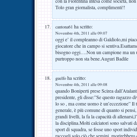
con la Fiorentina intesa come società, non c
Tolo gran giornalista, complimenti!!
ha scritto:
cantona61
Novembre 4th, 2011 alle 09:07
oggi e’ il compleanno di Galdiolo,mi piace
giocatore che in campo si sentiva.Esattam
bisogno oggi….Non un campione ma un 
purtroppo non sta bene.Auguri Badile
ha scritto:
guelfo
Novembre 4th, 2011 alle 09:08
quando Boniperti prese Scirea dall’Atalanta
presidente, gli disse:”Se questo ragazzo 
lo so , ma come uomo è un’eccezione” Il ta
generale, è più comune di quanto si pensi,
grandi livelli, la fa la capacità di allenarsi,
la disciplina.Molti calciatori sono salvati da
sport di squadra, se fosse uno sport indivi
raccogli solo ciò che semini, morirebbero 