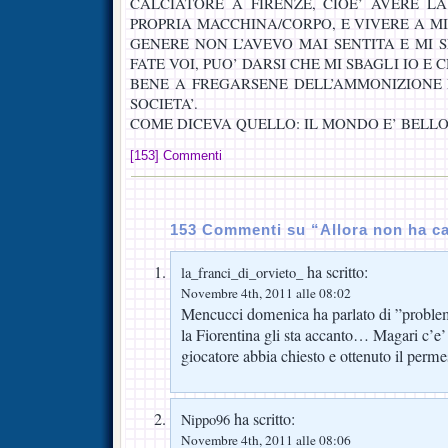
CALCIATORE A FIRENZE, CIOE’ AVERE 
PROPRIA MACCHINA/CORPO, E VIVERE A M
GENERE NON L’AVEVO MAI SENTITA E MI 
FATE VOI, PUO’ DARSI CHE MI SBAGLI IO E
BENE A FREGARSENE DELL’AMMONIZIONE 
SOCIETA’.
COME DICEVA QUELLO: IL MONDO E’ BELLO
[153] Commenti
153 Commenti su “Allora non ha ca
ha scritto:
la_franci_di_orvieto_
Novembre 4th, 2011 alle 08:02
Mencucci domenica ha parlato di ”problemi
la Fiorentina gli sta accanto… Magari c’e’ d
giocatore abbia chiesto e ottenuto il per
ha scritto:
Nippo96
Novembre 4th, 2011 alle 08:06