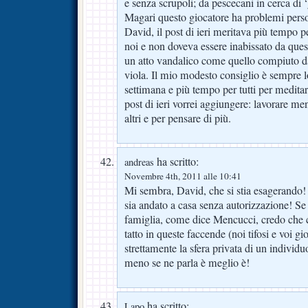
e senza scrupoli; da pescecani in cerca di 
Magari questo giocatore ha problemi perso
David, il post di ieri meritava più tempo per
noi e non doveva essere inabissato da que
un atto vandalico come quello compiuto dal
viola. Il mio modesto consiglio è sempre lo
settimana e più tempo per tutti per medita
post di ieri vorrei aggiungere: lavorare me
altri e per pensare di più.
ha scritto:
andreas
Novembre 4th, 2011 alle 10:41
Mi sembra, David, che si stia esagerando!
sia andato a casa senza autorizzazione! S
famiglia, come dice Mencucci, credo che c
tatto in queste faccende (noi tifosi e voi gi
strettamente la sfera privata di un individ
meno se ne parla è meglio è!
ha scritto:
Lapo