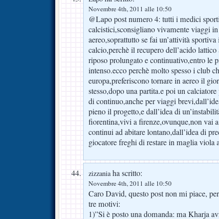
Novembre 4th, 2011 alle 10:50
@Lapo post numero 4: tutti i medici sporti
calcistici,sconsigliano vivamente viaggi in
aereo,soprattutto se fai un’attività sportiva
calcio,perchè il recupero dell’acido lattico
riposo prolungato e continuativo,entro le 
intenso.ecco perchè molto spesso i club c
europa,preferiscono tornare in aereo il gio
stesso,dopo una partita.e poi un calciatore 
di continuo,anche per viaggi brevi,dall’ide
pieno il progetto,e dall’idea di un’instabili
fiorentina,vivi a firenze,ovunque,non vai 
continui ad abitare lontano,dall’idea di pre
giocatore freghi di restare in maglia viola
ha scritto:
zizzania
Novembre 4th, 2011 alle 10:50
Caro David, questo post non mi piace, per
tre motivi:
1)”Si è posto una domanda: ma Kharja avrà