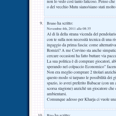
non lo vedo così tanto faticoso. Penso che
o del vecchio Mutu siano/siano stati molto
ha scritto:
Bruno
Novembre 4th, 2011 alle 08:35
Al di là della strana vicenda del pendolar
con te sulla non necessità tecnica di una r
ingaggio da prima fascia: come alternativ
Romizi? A me Corvino sta anche simpatico
cercare occasioni ha fatto buttare via paccat
La sua politica è di comprare giocatori, a
sperando nel colpaccio Economico” facen
Non era meglio comprare 2 titolari anzichè
questo modo si tarpano le possibilità dei 
spazio, io avrei preferito Babacar (con un a
scorsa stagione) anzichè un giocatore che 
ambientarsi.
Comunque adesso per Kharja ci vuole una
ha scritto:
Biro