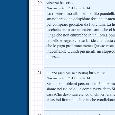
ha scritto:
vibennal
Novembre 4th, 2011 alle 09:14
Lo ripetero fino alla noia: partito prandelli
smascherato: ha delapidato fortune immens
per comprare giocatori da Fiorentina.La li
tacchette,per usare un eufemismo, che ci h
lunga che non entrerebbe in un libro.Eppu
la ,bello e vegeto che se la ride alla faccia 
che lo paga profumatamente.Questo resta 
indecifrabile.Quindi piu niente mi stupisc
farsesca.
ha scritto:
Filippo (anti Sinisa a bestia)
Novembre 4th, 2011 alle 09:14
Se ha dei problemi personali ed è in perm
siamo nel ridicolo…e come aveva detto Sini
casa?Che devo fare elenco di chi ieri era 
ai tassisti fiorentini chi e in che condizion