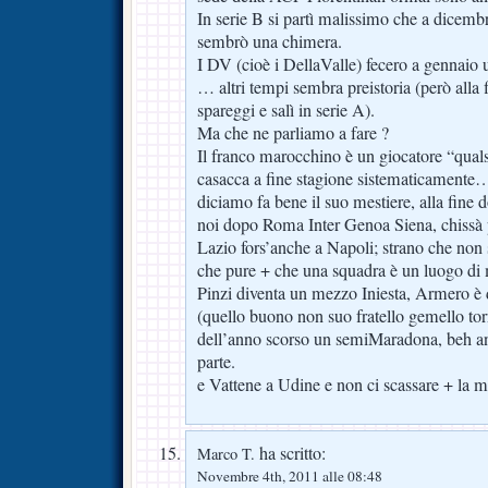
In serie B si partì malissimo che a dicemb
sembrò una chimera.
I DV (cioè i DellaValle) fecero a gennaio u
… altri tempi sembra preistoria (però alla 
spareggi e salì in serie A).
Ma che ne parliamo a fare ?
Il franco marocchino è un giocatore “qual
casacca a fine stagione sistematicament
diciamo fa bene il suo mestiere, alla fin
noi dopo Roma Inter Genoa Siena, chissà p
Lazio fors’anche a Napoli; strano che non 
che pure + che una squadra è un luogo di m
Pinzi diventa un mezzo Iniesta, Armero è d
(quello buono non suo fratello gemello to
dell’anno scorso un semiMaradona, beh an
parte.
e Vattene a Udine e non ci scassare + la 
ha scritto:
Marco T.
Novembre 4th, 2011 alle 08:48