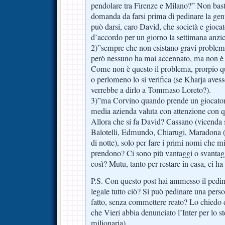
pendolare tra Firenze e Milano?” Non bast
domanda da farsi prima di pedinare la gent
può darsi, caro David, che società e giocat
d’accordo per un giorno la settimana anzichè
2)”sempre che non esistano gravi problemi 
però nessuno ha mai accennato, ma non è 
Come non è questo il problema, prorpi
o perlomeno lo si verifica (se Kharja aves
verrebbe a dirlo a Tommaso Loreto?).
3)”ma Corvino quando prende un giocator
media azienda valuta con attenzione con qu
Allora che si fa David? Cassano (vicenda s
Balotelli, Edmundo, Chiarugi, Maradona (ch
di notte), solo per fare i primi nomi che 
prendono? Ci sono più vantaggi o svantagg
così? Mutu, tanto per restare in casa, ci ha 
P.S. Con questo post hai ammesso il pedi
legale tutto ciò? Si può pedinare una person
fatto, senza commettere reato? Lo chiedo 
che Vieri abbia denunciato l’Inter per lo s
milionaria).