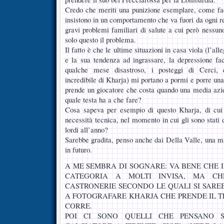
Credo che meriti una punizione esemplare, come fac
insistono in un comportamento che va fuori da ogni r
gravi problemi familiari di salute a cui però ness
solo questo il problema.
Il fatto è che le ultime situazioni in casa viola (l’al
e la sua tendenza ad ingrassare, la depressione fa
qualche mese disastroso, i posteggi di Cerci, 
incredibile di Kharja) mi portano a pormi e porre 
prende un giocatore che costa quando una media azi
quale testa ha a che fare?
Cosa sapeva per esempio di questo Kharja, di cui n
necessità tecnica, nel momento in cui gli sono stati
lordi all’anno?
Sarebbe gradita, penso anche dai Della Valle, una 
in futuro.
A ME SEMBRA DI SOGNARE: VA BENE CHE 
CATEGORIA A MOLTI INVISA, MA CH
CASTRONERIE SECONDO LE QUALI SI SARE
A FOTOGRAFARE KHARJA CHE PRENDE IL T
CORRE.
POI CI SONO QUELLI CHE PENSANO 