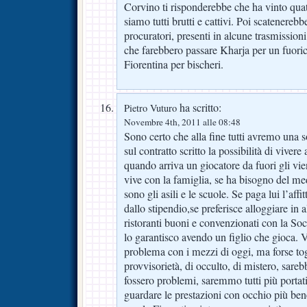
Corvino ti risponderebbe che ha vinto quat
siamo tutti brutti e cattivi. Poi scatenerebb
procuratori, presenti in alcune trasmissioni
che farebbero passare Kharja per un fuoricla
Fiorentina per bischeri.
ha scritto:
Pietro Vuturo
Novembre 4th, 2011 alle 08:48
Sono certo che alla fine tutti avremo una 
sul contratto scritto la possibilità di vive
quando arriva un giocatore da fuori gli vie
vive con la famiglia, se ha bisogno del me
sono gli asili e le scuole. Se paga lui l’affi
dallo stipendio,se preferisce alloggiare in 
ristoranti buoni e convenzionati con la Soci
lo garantisco avendo un figlio che gioca. 
problema con i mezzi di oggi, ma forse togli
provvisorietà, di occulto, di mistero, sareb
fossero problemi, saremmo tutti più porta
guardare le prestazioni con occhio più b