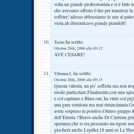
volta un grande professionista e si è fatto 
che avevamo offerto 0 lire per tenerlo)e l
soffrire! adesso abbassiamo le arie al pale
viola.ah dimenticavo,grande prandelli!
ha scritto:
Terim
Ottobre 26th, 2006 alle 09:12
AVE CESARE!
ha scritto:
Vibenna L
Ottobre 26th, 2006 alle 09:15
Questa vittoria, un po’ sofferta ma non tr
modo particolare.Finalmente,con una squa
e col capitano e Blasi out, ha vinto col pi
una gara sorniona ma mai rinunciataria.Gr
avete sorpreso in positivo.Ottimo gruppo f
dell’Etruria !!Bravo anche Di Carmine,pri
speranze,che si era procurato un rigore n
giocherà anche Lepiller,18 anni ex Le Hav