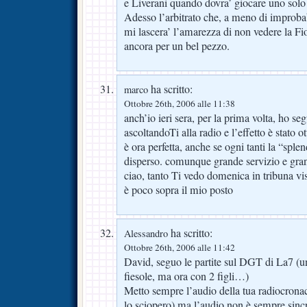
e Liverani quando dovra’ giocare uno sol
Adesso l’arbitrato che, a meno di improbab
mi lascera’ l’amarezza di non vedere la Fior
ancora per un bel pezzo.
ha scritto:
marco
Ottobre 26th, 2006 alle 11:38
anch’io ieri sera, per la prima volta, ho seg
ascoltandoTi alla radio e l’effetto è stato o
è ora perfetta, anche se ogni tanti la “spl
disperso. comunque grande servizio e gran
ciao, tanto Ti vedo domenica in tribuna vi
è poco sopra il mio posto
ha scritto:
Alessandro
Ottobre 26th, 2006 alle 11:42
David, seguo le partite sul DGT di La7 (
fiesole, ma ora con 2 figli…)
Metto sempre l’audio della tua radiocronac
lo sciopero) ma l’audio non è sempre sinc