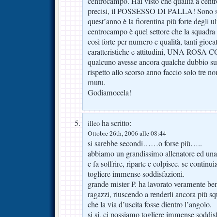
centrocampo. Hai visto che qualità a cen
precisi, il POSSESSO DI PALLA! Sono str
quest’anno è la fiorentina più forte degli ul
centrocampo è quel settore che la squadra
così forte per numero e qualità, tanti giocat
caratteristiche e attitudini, UNA ROS
qualcuno avesse ancora qualche dubbio sul
rispetto allo scorso anno faccio solo tre no
mutu.
Godiamocela!
ha scritto:
illeo
Ottobre 26th, 2006 alle 08:44
si sarebbe secondi……o forse più…..
abbiamo un grandissimo allenatore ed una
e fa soffrire, riparte e colpisce. se contin
togliere immense soddisfazioni.
grande mister P. ha lavorato veramente be
ragazzi, riuscendo a renderli ancora più s
che la via d’uscita fosse dientro l’angolo.
si si, ci possiamo togliere immense soddis