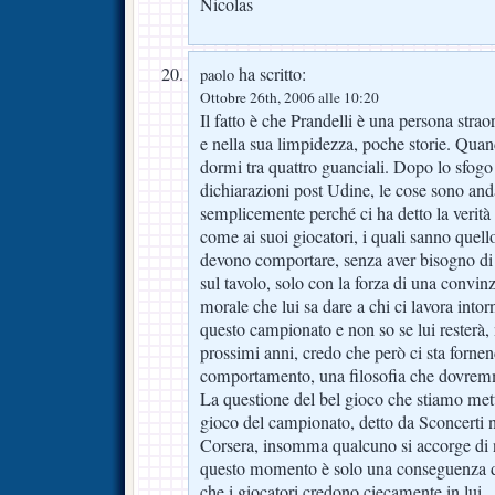
Nicolas
ha scritto:
paolo
Ottobre 26th, 2006 alle 10:20
Il fatto è che Prandelli è una persona strao
e nella sua limpidezza, poche storie. Quan
dormi tra quattro guanciali. Dopo lo sfogo
dichiarazioni post Udine, le cose sono an
semplicemente perché ci ha detto la verità 
come ai suoi giocatori, i quali sanno quel
devono comportare, senza aver bisogno di i
sul tavolo, solo con la forza di una convi
morale che lui sa dare a chi ci lavora into
questo campionato e non so se lui resterà,
prossimi anni, credo che però ci sta forn
comportamento, una filosofia che dovremm
La questione del bel gioco che stiamo met
gioco del campionato, detto da Sconcerti n
Corsera, insomma qualcuno si accorge di n
questo momento è solo una conseguenza di 
che i giocatori credono ciecamente in lui.