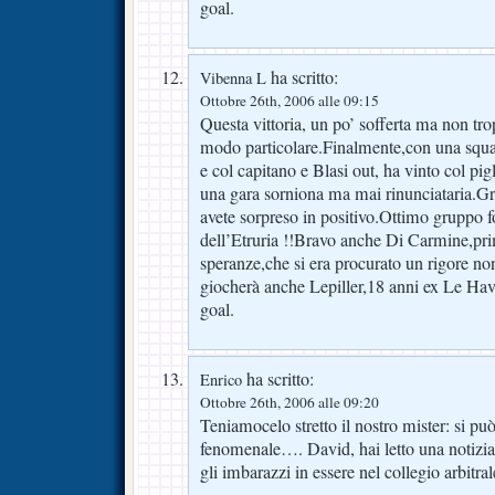
goal.
ha scritto:
Vibenna L
Ottobre 26th, 2006 alle 09:15
Questa vittoria, un po’ sofferta ma non tr
modo particolare.Finalmente,con una squa
e col capitano e Blasi out, ha vinto col pi
una gara sorniona ma mai rinunciataria.Gr
avete sorpreso in positivo.Ottimo gruppo f
dell’Etruria !!Bravo anche Di Carmine,pri
speranze,che si era procurato un rigore n
giocherà anche Lepiller,18 anni ex Le Hav
goal.
ha scritto:
Enrico
Ottobre 26th, 2006 alle 09:20
Teniamocelo stretto il nostro mister: si può
fenomenale…. David, hai letto una notizia i
gli imbarazzi in essere nel collegio arbitr