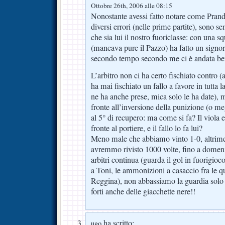
Ottobre 26th, 2006 alle 08:15
Nonostante avessi fatto notare come Pran
diversi errori (nelle prime partite), sono 
che sia lui il nostro fuoriclasse: con una 
(mancava pure il Pazzo) ha fatto un signo
secondo tempo secondo me ci è andata 
L’arbitro non ci ha certo fischiato contro (
ha mai fischiato un fallo a favore in tutta la
ne ha anche prese, mica solo le ha date), 
fronte all’inversione della punizione (o m
al 5° di recupero: ma come si fa? Il viola e
fronte al portiere, e il fallo lo fa lui?
Meno male che abbiamo vinto 1-0, altrimen
avremmo rivisto 1000 volte, fino a domeni
arbitri continua (guarda il gol in fuorigioco
a Toni, le ammonizioni a casaccio fra le q
Reggina), non abbassiamo la guardia solo
forti anche delle giacchette nere!!
ha scritto:
ugo