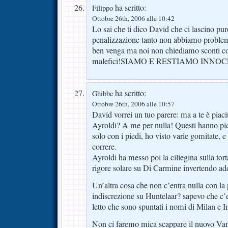
ha scritto:
Filippo
Ottobre 26th, 2006 alle 10:42
Lo sai che ti dico David che ci lascino pure
penalizzazione tanto non abbiamo problem
ben venga ma noi non chiediamo sconti c
malefici!SIAMO E RESTIAMO INNO
ha scritto:
Ghibbe
Ottobre 26th, 2006 alle 10:57
David vorrei un tuo parere: ma a te è piaciu
Ayroldi? A me per nulla! Questi hanno pi
solo con i piedi, ho visto varie gomitate, e 
correre.
Ayroldi ha messo poi la ciliegina sulla to
rigore solare su Di Carmine invertendo ad
Un’altra cosa che non c’entra nulla con la 
indiscrezione su Huntelaar? sapevo che c’e
letto che sono spuntati i nomi di Milan e 
Non ci faremo mica scappare il nuovo Va