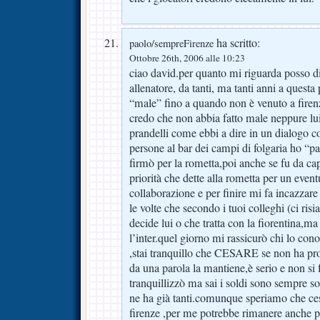
ha scritto:
paolo/sempreFirenze
Ottobre 26th, 2006 alle 10:23
ciao david.per quanto mi riguarda posso di
allenatore, da tanti, ma tanti anni a questa 
“male” fino a quando non è venuto a firenze
credo che non abbia fatto male neppure lu
prandelli come ebbi a dire in un dialogo c
persone al bar dei campi di folgaria ho “pa
firmò per la rometta,poi anche se fu da ca
priorità che dette alla rometta per un event
collaborazione e per finire mi fa incazzare
le volte che secondo i tuoi colleghi (ci ris
decide lui o che tratta con la fiorentina,m
l’inter.quel giorno mi rassicurò chi lo co
,stai tranquillo che CESARE se non ha pro
da una parola la mantiene,è serio e non si 
tranquillizzò ma sai i soldi sono sempre s
ne ha già tanti.comunque speriamo che ce
firenze ,per me potrebbe rimanere anche 