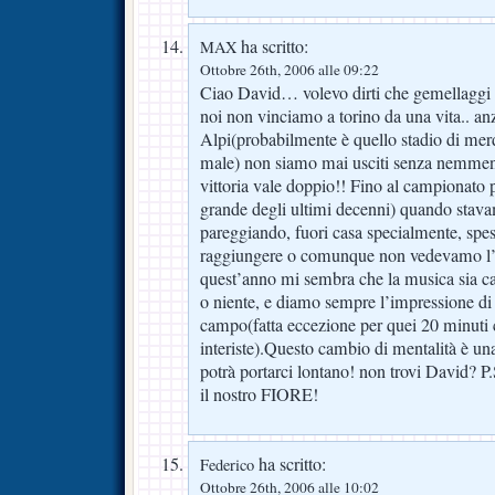
ha scritto:
MAX
Ottobre 26th, 2006 alle 09:22
Ciao David… volevo dirti che gemellaggi e
noi non vinciamo a torino da una vita.. anz
Alpi(probabilmente è quello stadio di mer
male) non siamo mai usciti senza nemmen
vittoria vale doppio!! Fino al campionato p
grande degli ultimi decenni) quando stav
pareggiando, fuori casa specialmente, spes
raggiungere o comunque non vedevamo l’ora
quest’anno mi sembra che la musica sia 
o niente, e diamo sempre l’impressione di 
campo(fatta eccezione per quei 20 minuti 
interiste).Questo cambio di mentalità è u
potrà portarci lontano! non trovi David? P.S
il nostro FIORE!
ha scritto:
Federico
Ottobre 26th, 2006 alle 10:02