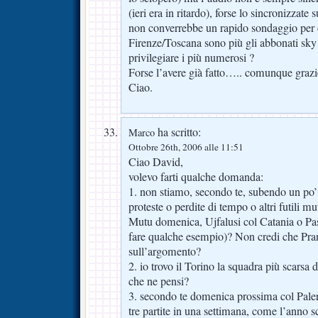
(ieri era in ritardo), forse lo sincronizzate
non converrebbe un rapido sondaggio per c
Firenze/Toscana sono più gli abbonati sk
privilegiare i più numerosi ?
Forse l’avere già fatto….. comunque grazie
Ciao.
ha scritto:
Marco
Ottobre 26th, 2006 alle 11:51
Ciao David,
volevo farti qualche domanda:
1. non stiamo, secondo te, subendo un po
proteste o perdite di tempo o altri futili mut
Mutu domenica, Ujfalusi col Catania o Pas
fare qualche esempio)? Non credi che Prand
sull’argomento?
2. io trovo il Torino la squadra più scarsa d
che ne pensi?
3. secondo te domenica prossima col Palerm
tre partite in una settimana, come l’anno s