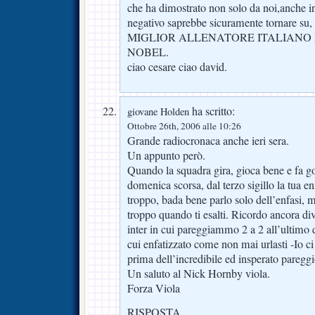
che ha dimostrato non solo da noi,anche 
negativo saprebbe sicuramente tornare su,
MIGLIOR ALLENATORE ITALIANO
NOBEL.
ciao cesare ciao david.
ha scritto:
giovane Holden
Ottobre 26th, 2006 alle 10:26
Grande radiocronaca anche ieri sera.
Un appunto però.
Quando la squadra gira, gioca bene e fa go
domenica scorsa, dal terzo sigillo la tua e
troppo, bada bene parlo solo dell’enfasi, m
troppo quando ti esalti. Ricordo ancora div
inter in cui pareggiammo 2 a 2 all’ultimo d
cui enfatizzato come non mai urlasti -Io c
prima dell’incredibile ed insperato pareggi
Un saluto al Nick Hornby viola.
Forza Viola
RISPOSTA