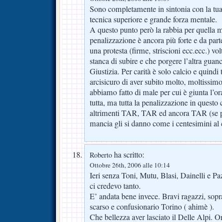
Sono completamente in sintonia con la tu
tecnica superiore e grande forza mentale.
A questo punto però la rabbia per quella ma
penalizzazione è ancora più forte e da parte
una protesta (firme, striscioni ecc.ecc.) vol
stanca di subire e che porgere l’altra guan
Giustizia. Per carità è solo calcio e quindi 
arcisicuro di aver subito molto, moltissim
abbiamo fatto di male per cui è giunta l’ora
tutta, ma tutta la penalizzazione in quest
altrimenti TAR, TAR ed ancora TAR (se po
mancia gli si danno come i centesimini al 
ha scritto:
Roberto
Ottobre 26th, 2006 alle 10:14
Ieri senza Toni, Mutu, Blasi, Dainelli e 
ci credevo tanto.
E’ andata bene invece. Bravi ragazzi, sopr
scarso e confusionario Torino ( ahimè ).
Che bellezza aver lasciato il Delle Alpi. O