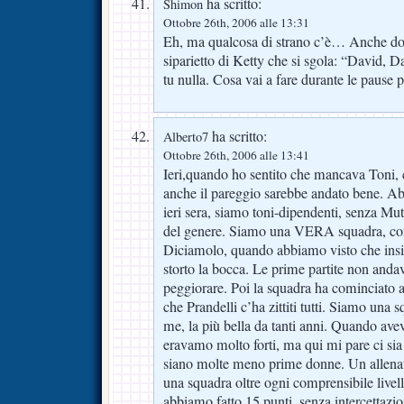
ha scritto:
Shimon
Ottobre 26th, 2006 alle 13:31
Eh, ma qualcosa di strano c’è… Anche dom
siparietto di Ketty che si sgola: “David, D
tu nulla. Cosa vai a fare durante le pause p
ha scritto:
Alberto7
Ottobre 26th, 2006 alle 13:41
Ieri,quando ho sentito che mancava Toni, 
anche il pareggio sarebbe andato bene. A
ieri sera, siamo toni-dipendenti, senza Mut
del genere. Siamo una VERA squadra, co
Diciamolo, quando abbiamo visto che insis
storto la bocca. Le prime partite non and
peggiorare. Poi la squadra ha cominciato a
che Prandelli c’ha zittiti tutti. Siamo una
me, la più bella da tanti anni. Quando av
eravamo molto forti, ma qui mi pare ci sia
siano molte meno prime donne. Un allenat
una squadra oltre ogni comprensibile livell
abbiamo fatto 15 punti, senza intercettazion