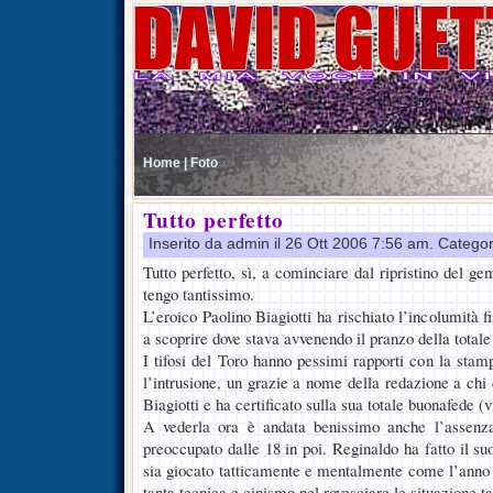
Home |
Foto
Tutto perfetto
Inserito da admin il 26 Ott 2006 7:56 am. Catego
Tutto perfetto, sì, a cominciare dal ripristino del g
tengo tantissimo.
L’eroico Paolino Biagiotti ha rischiato l’incolumità 
a scoprire dove stava avvenendo il pranzo della totale
I tifosi del Toro hanno pessimi rapporti con la stam
l’intrusione, un grazie a nome della redazione a chi d
Biagiotti e ha certificato sulla sua totale buonafede (v
A vederla ora è andata benissimo anche l’assenza
preoccupato dalle 18 in poi. Reginaldo ha fatto il s
sia giocato tatticamente e mentalmente come l’anno
tanta tecnica e cinismo nel rovesciare le situazione ta