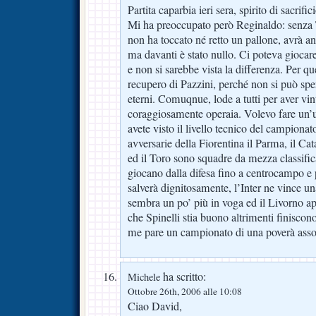
Partita caparbia ieri sera, spirito di sacrific
Mi ha preoccupato però Reginaldo: senza T
non ha toccato né retto un pallone, avrà 
ma davanti è stato nullo. Ci poteva giocar
e non si sarebbe vista la differenza. Per qu
recupero di Pazzini, perché non si può sp
eterni. Comuqnue, lode a tutti per aver vi
coraggiosamente operaia. Volevo fare un’
avete visto il livello tecnico del campionat
avversarie della Fiorentina il Parma, il Cat
ed il Toro sono squadre da mezza classific
giocano dalla difesa fino a centrocampo e p
salverà dignitosamente, l’Inter ne vince un
sembra un po’ più in voga ed il Livorno a
che Spinelli stia buono altrimenti finiscon
me pare un campionato di una poverà asso
ha scritto:
Michele
Ottobre 26th, 2006 alle 10:08
Ciao David,