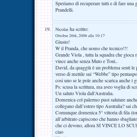
Speriamo di recuperare tutti e di fare una 
Prandelli.
ha scritto:
Nicolas
Ottobre 26th, 2006 alle 10:17
Giusto!
W il Pranda, che uomo che tecnico!!!
Grande Viola , tutta la squadra che gioca
vince anche senza Muto e Toni..
David, da quaggiù è un problema senti le par
verso di mettile sui “Webbe” tipo pentaspo
cosi uno se le pole anche scarica anche i g
Ps: scusa la scrittura, ma aveo voglia di sc
Un saluto Viola dall’Australia.
Domenica col palermo puoi salutare anche g
collegano dall’estero tipo Australia? sai ch
Comunque domenica 5° vittoria di fila (toni
all’arbitrato capiscono che hanno sbagliato 
che ci devono, allora SI VINCE LO S
ciao