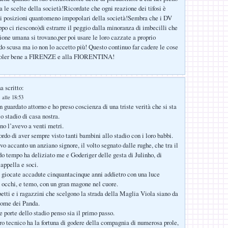
a le scelte della società!Ricordate che ogni reazione dei tifosi è
di posizioni quantomeno impopolari della società!Sembra che i DV
ppo ci riescono)di estrarre il peggio dalla minoranza di imbecilli che
ione umana si trovano,per poi usare le loro cazzate a proprio
o scusa ma io non lo accetto più! Questo continuo far cadere le cose
 voler bene a FIRENZE e alla FIORENTINA!
a scritto:
 alle 18:53
guardato attorno e ho preso coscienza di una triste verità che si sta
 stadio di casa nostra.
no l’avevo a venti metri.
rdo di aver sempre visto tanti bambini allo stadio con i loro babbi.
o accanto un anziano signore, il volto segnato dalle rughe, che tra il
do tempo ha deliziato me e Goderiger delle gesta di Julinho, di
appella e soci.
 giocate accadute cinquantacinque anni addietro con una luce
i occhi, e temo, con un gran magone nel cuore.
etti e i ragazzini che scelgono la strada della Maglia Viola siano da
come dei Panda.
e porte dello stadio penso sia il primo passo.
tro tecnico ha la fortuna di godere della compagnia di numerosa prole,