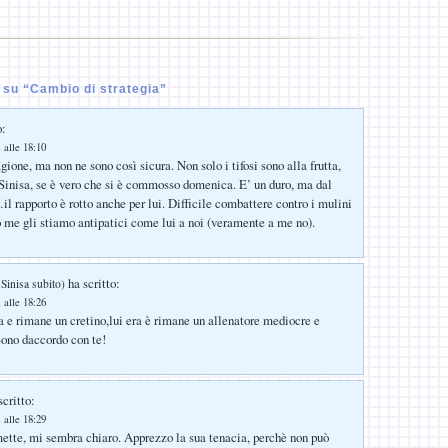
su “Cambio di strategia”
o:
 alle 18:10
gione, ma non ne sono così sicura. Non solo i tifosi sono alla frutta,
inisa, se è vero che si è commosso domenica. E’ un duro, ma dal
 rapporto è rotto anche per lui. Difficile combattere contro i mulini
 me gli stiamo antipatici come lui a noi (veramente a me no).
ha scritto:
 Sinisa subito)
 alle 18:26
ra e rimane un cretino,lui era è rimane un allenatore mediocre e
ono daccordo con te!
critto:
 alle 18:29
mette, mi sembra chiaro. Apprezzo la sua tenacia, perchè non può