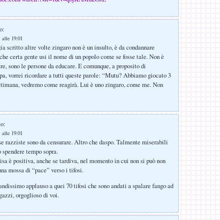
o:
 alle 19:01
a scritto altre volte zingaro non è un insulto, è da condannare
 che certa gente usi il nome di un popolo come se fosse tale. Non è
ere, sono le persone da educare. E comunque, a proposito di
a, vorrei ricordare a tutti queste parole: “Mutu? Abbiamo giocato 3
ettimana, vedremo come reagirà. Lui è uno zingaro, come me. Non
to:
 alle 19:01
ese razziste sono da censurare. Altro che daspo. Talmente miserabili
o spendere tempo sopra.
nisa è positiva, anche se tardiva, nel momento in cui non si può non
na mossa di “pace” verso i tifosi.
randissimo applauso a quei 70 tifosi che sono andati a spalare fango ad
azzi, orgoglioso di voi.