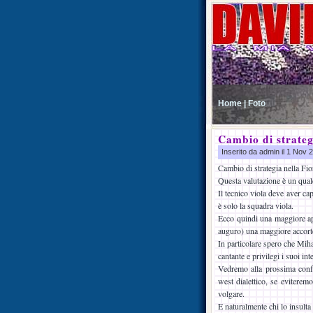
Home |
Foto
Cambio di strateg
Inserito da admin il 1 Nov
Cambio di strategia nella Fior
Questa valutazione è un qualc
Il tecnico viola deve aver ca
è solo la squadra viola.
Ecco quindi una maggiore ape
auguro) una maggiore accortez
In particolare spero che Mih
cantante e privilegi i suoi int
Vedremo alla prossima confe
west dialettico, se eviterem
volgare.
E naturalmente chi lo insulta