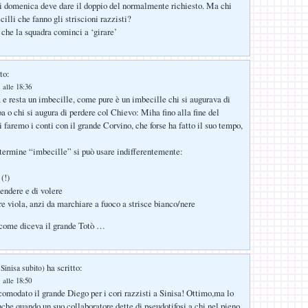
i domenica deve dare il doppio del normalmente richiesto. Ma chi
illi che fanno gli striscioni razzisti?
he la squadra cominci a ‘girare’
to:
 alle 18:36
a e resta un imbecille, come pure è un imbecille chi si augurava di
a o chi si augura di perdere col Chievo: Miha fino alla fine del
 faremo i conti con il grande Corvino, che forse ha fatto il suo tempo,
l termine “imbecille” si può usare indifferentemente:
(!)
tendere e di volere
re viola, anzi da marchiare a fuoco a strisce bianco/nere
, come diceva il grande Totò …
ha scritto:
 Sinisa subito)
 alle 18:50
comodato il grande Diego per i cori razzisti a Sinisa! Ottimo,ma lo
nche quando un suo collaboratore dette di pseudotifosi a chi nel pieno