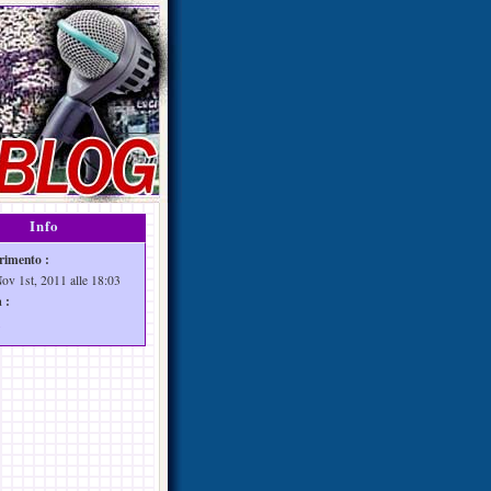
Info
rimento :
Nov 1st, 2011 alle 18:03
 :