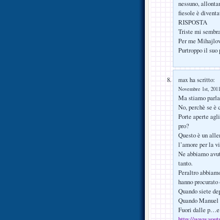
nessuno, allonta
fiesole è diventa
RISPOSTA
Triste mi sembra
Per me Mihajlovi
Purtroppo il suo 
ha scritto:
max
Novembre 1st, 2011
Ma stiamo parla
No, perchè se è 
Porte aperte agl
pro?
Questo è un alle
l’amore per la vi
Ne abbiamo avuti
tanto.
Peraltro abbiamo
hanno procurato 
Quando siete dep
Quando Manuel f
Fuori dalle p…e c
http://www.yo