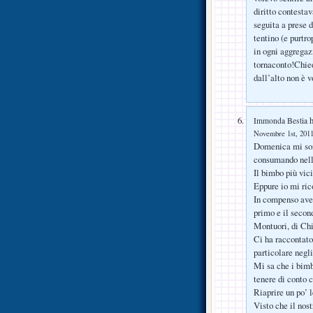
diritto contestav
seguita a prese 
tentino (e purtro
in ogni aggregaz
tornaconto!Chied
dall’alto non è
h
Immonda Bestia
Novembre 1st, 2011
Domenica mi son 
consumando nello
Il bimbo più vici
Eppure io mi rico
In compenso avev
primo e il secon
Montuori, di Chi
Ci ha raccontato
particolare negl
Mi sa che i bimb
tenere di conto 
Riaprire un po’ l
Visto che il nos