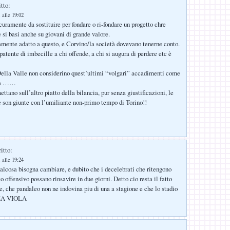
tto:
 alle 19:02
curamente da sostituire per fondare o ri-fondare un progetto chre
e si basi anche su giovani di grande valore.
mente adatto a questo, e Corvino/la società dovevano tenerne conto.
patente di imbecille a chi offende, a chi si augura di perdere etc è
Della Valle non considerino quest’ultimi “volgari” accadimenti come
cia ……
tano sull’altro piatto della bilancia, pur senza giustificazioni, le
 son giunte con l’umiliante non-primo tempo di Torino!!
itto:
 alle 19:24
lcosa bisogna cambiare, e dubito che i decelebrati che ritengono
o offensivo possano rinsavire in due giorni. Detto cio resta il fatto
e, che pandaleo non ne indovina piu di una a stagione e che lo stadio
ZA VIOLA