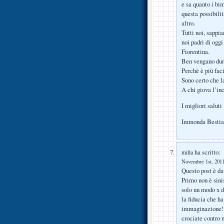
e sa quanto i bi
questa possibilit
altro.
Tutti noi, sappi
noi padri di oggi
Fiorentina.
Ben vengano dunq
Perchè è più fac
Sono certo che l
A chi giova l’in
I migliori saluti
Immonda Bestia
ha scritto:
milla
Novembre 1st, 2011
Questo post è dav
Primo non è sini
solo un modo x d
la fiducia che h
immaginazione!!!
crociate contro 