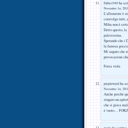
ha scri
Fabio1949
Novembre 1st, 2011
L’allenatore è si
coinvolga tutti, 
Miha non è certa
Detto questo, la 
palesissima.
Sperando che i 
la famosa goc
Mi auguro che met
provocazioni che
Forza viola
ha scr
purpleweed
Novembre 1st, 2011
Anche perché qua
zingaro un epitet
che si gioca mal
é vuoto… FOR
ha scritto:
mario