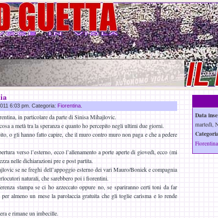
ia
 2011 6:03 pm. Categoria:
Fiorentina
.
Data inse
entina, in particolare da parte di Sinisa Mihajlovic.
martedì, 
osa a metà tra la speranza e quanto ho percepito negli ultimi due giorni.
Categoria
pito, o gli hanno fatto capire, che il muro contro muro non paga e che a pedere
Fiorentina
rtura verso l’esterno, ecco l’allenamento a porte aperte di giovedì, ecco (mi
za nelle dichiarazioni pre e post partita.
ajlovic se ne freghi dell’appoggio esterno dei vari Mauro/Boniek e compagnia
erlocutori naturali, che sarebbero poi i fiorentini.
renza stampa se ci ho azzeccato oppure no, se spariranno certi toni da far
o per almeno un mese la parolaccia gratuita che gli toglie carisma e lo rende
 era e rimane un imbecille.