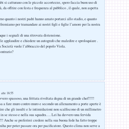
mbi si catturano con le piccole accortezze, spero faccia buon uso di
à, da offrire con festa e frequenza al pubblico , il quale, non aspetta
amo quanto i nostri padri hanno amato portarci allo stadio, e quanto
 fremiamo per tramandare ai nostri figli e figlie l’amore per la nostra
ue i segnali di una ritrovata distensione.
ile applaudire e chiedere un autografo che maledire e sproloquiare .
a Società vuole l’abbraccio del popolo Viola.
contrario?
 alle 18:55
vero spassoso, una frittata rivoltata degna di un grande chef!!!!!
sa a fare muro contro muro e secondo un allenamento a porte aperte è
ire che gli insulti e le intimidazioni non scalfiscono di un millimetro
a in se stesso e nella sua squadra…. Lei ha davvero una fervida
! Anche se preferirei credere nella sua buona fede ha fatto troppe
miha per poter passare ora per pacificatore. Questo clima non serve a