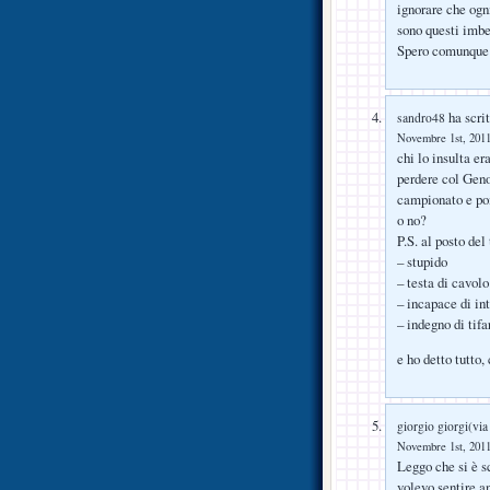
ignorare che ogn
sono questi imbec
Spero comunque c
ha scrit
sandro48
Novembre 1st, 2011
chi lo insulta er
perdere col Geno
campionato e poi
o no?
P.S. al posto de
– stupido
– testa di cavolo 
– incapace di in
– indegno di tifa
e ho detto tutto
giorgio giorgi(via
Novembre 1st, 2011
Leggo che si è s
volevo sentire a