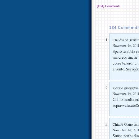
[134] Commenti
134 Commenti 
ha scritt
Claudia
Novembre 1st, 2011
Spero tu abbia ra
ma credo anche S
cuore tenero……il
a vento. Secondo
giorgio giorgi(via
Novembre 1st, 2011
Chi lo insulta e
sopravvalutato!S
ha s
Chianti Giano
Novembre 1st, 2011
Sinisa non si di