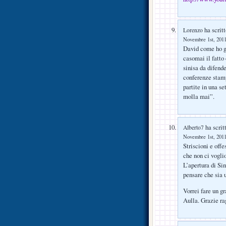
ha scritt
Lorenzo
Novembre 1st, 2011
David come ho gi
casomai il fatto
sinisa da difend
conferenze stamp
partite in una s
molla mai”.
ha scrit
Alberto7
Novembre 1st, 2011
Striscioni e off
che non ci vogli
L’apertura di Si
pensare che sia u
Vorrei fare un g
Aulla. Grazie rag