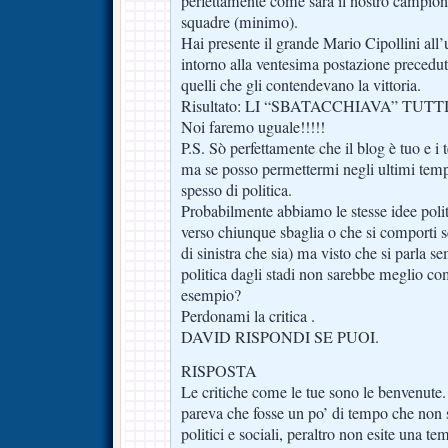
perfettamente come sarà il nostro campiona
squadre (minimo).
Hai presente il grande Mario Cipollini al
intorno alla ventesima postazione precedut
quelli che gli contendevano la vittoria.
Risultato: LI “SBATACCHIAVA” TUTTI
Noi faremo uguale!!!!!
P.S. Sò perfettamente che il blog è tuo e i t
ma se posso permettermi negli ultimi temp
spesso di politica.
Probabilmente abbiamo le stesse idee polit
verso chiunque sbaglia o che si comporti s
di sinistra che sia) ma visto che si parla se
politica dagli stadi non sarebbe meglio co
esempio?
Perdonami la critica .
DAVID RISPONDI SE PUOI.
RISPOSTA
Le critiche come le tue sono le benvenute
pareva che fosse un po’ di tempo che non s
politici e sociali, peraltro non esite una te