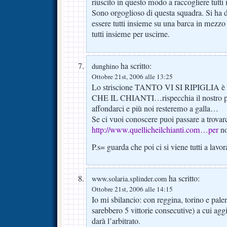
riuscito in questo modo a raccogliere tutti 
Sono orgoglioso di questa squadra. Si ha 
essere tutti insieme su una barca in mezzo
tutti insieme per uscirne.
ha scritto:
dunghino
Ottobre 21st, 2006 alle 13:25
Lo striscione TANTO VI SI RIPIGLIA è 
CHE IL CHIANTI…rispecchia il nostro p
affondarci e più noi resteremo a galla…
Se ci vuoi conoscere puoi passare a trovar
http://www.quellicheilchianti.com…per
no
P.s= guarda che poi ci si viene tutti a lavo
ha scritto:
www.solaria.splinder.com
Ottobre 21st, 2006 alle 14:15
Io mi sbilancio: con reggina, torino e pal
sarebbero 5 vittorie consecutive) a cui agg
darà l’arbitrato.