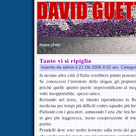
Home |
Foto
Tanto vi si ripiglia
Inserito da admin il 21 Ott 2006 8:02 am. Categor
In nesuna altra città d’Italia avrebbero potuto pensar
Se conoscessi l’inventore dello slogan, gli proporr
perché quelle quattro parole impersonificano al megl
volte insopportabile, spesso unico.
Restando nel tema, se intanto riprendiamo la Re
medicina per tempi più difficili contro squadre più fort
Parlando con i giocatori, annusando l’aria che tira h
in giro più leggerezza, meno esasperazione di ton
partita.
Prandelli deve aver molto lavorato sulla testa dei g
che anche per lui questa era un’esperienza completa