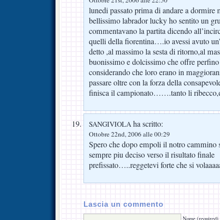
lunedi passato prima di andare a dormire m
bellissimo labrador lucky ho sentito un g
commentavano la partita dicendo all’incirc
quelli della fiorentina….io avessi avuto un’
detto ,al massimo la sesta di ritorno,al 
buonissimo e dolcissimo che offre perfino il
considerando che loro erano in maggioranz
passare oltre con la forza della consapevo
finisca il campionato…….tanto li ribecco,e
ha scritto:
SANGIVIOLA
Ottobre 22nd, 2006 alle 00:29
Spero che dopo empoli il notro cammino 
sempre piu deciso verso il risultato finale
prefissato…..reggetevi forte che si volaaaa
Lascia un commento
Nome (required)