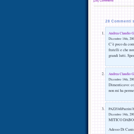
[28] Commenti
28 Commenti 
Andrea Claudio G
Dicembre 14th, 200
C’è poco da com
fratelli e che no
grandi lutti. S
Andrea Claudio G
Dicembre 14th, 200
Dimenticavo: com
non mi ha perme
h
PAZZOdiPazzini
Dicembre 14th, 200
MITICO DABO 
Adesso Di Canio 