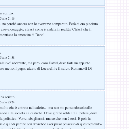
a scritto:
5 alle 21:16
no perchè ancora non lo avevamo comperato. Però ci era piaciuta
e aveva coraggio; chissà come è andata in realtà? Chissà che il
smentisca la smentita di Dabo!
:
5 alle 21:38
calcio e’ aberrante, ma pero’ caro David, devo farti un appunto.
esso metro il pugno alzato di Lucarelli e il saluto Romano di Di
ha scritto:
5 alle 23:24
 molto che è entrata nel calcio… ma non sto pensando solo alle
ndo alle società calcistiche. Dove girano soldi c’è il potere, dove
 la polistica! Vorrei sbagliarmi, ma so che non è così. E poi: la
ue e quindi perchè non dovrebbe aver preso possesso di questo pseudo-