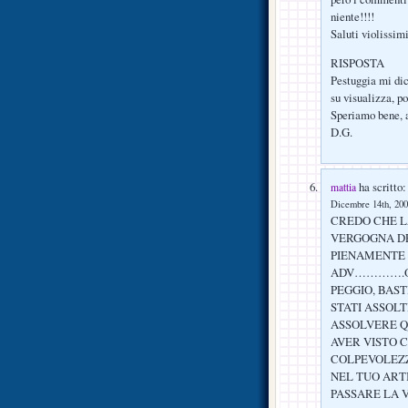
niente!!!!
Saluti violissimi
RISPOSTA
Pestuggia mi dice
su visualizza, po
Speriamo bene, 
D.G.
ha scritto:
mattia
Dicembre 14th, 200
CREDO CHE LA
VERGOGNA DE
PIENAMENTE 
ADV………….ORM
PEGGIO, BAST
STATI ASSOL
ASSOLVERE Q
AVER VISTO 
COLPEVOLEZZ
NEL TUO ARTI
PASSARE LA 