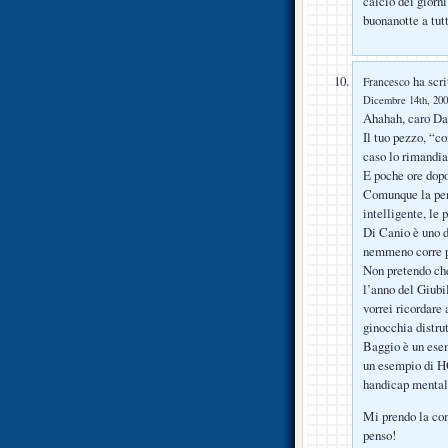
calcio dei giorn
buonanotte a tutt
ha scri
Francesco
Dicembre 14th, 200
Ahahah, caro Dav
Il tuo pezzo, “c
caso lo rimand
E poche ore dop
Comunque la pen
intelligente, le 
Di Canio è uno d
nemmeno corre p
Non pretendo che
l’anno del Giubil
vorrei ricordare
ginocchia distrut
Baggio è un esem
un esempio di 
handicap mental
Mi prendo la com
penso!