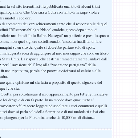
,
nni fa sul sito fiorentina.it fu pubblicata una foto di alcuni tifosi
gigantografia di Che Guevara a Cuba con tanto di sciarpe viola e
lci martelli ecc.ecc.
a di commenti dai vari schieramenti tanto che il responsabile di quel
 definii IRResponsabile) pubblico’ qualche giorno dopo a mo’ di
ndicio una foto di Italo Balbo. Ne segui’ un putiferio e presi lo spunto
ommento a quel signore sottolineando l’assoulta inutilita’ di fare
magini su un sito del quale si dovrebbe parlare solo di sport.
a malaugurata idea di aggiungere al mio messaggio che sono un tifoso
li Stati Uniti. La risposta, che cestinai immediatamente, andava dall’
 per l’ invasione dell’ Iraq alla “vocazione partigiana” della
fu una, ripeto una, parola che poteva avvicinarsi al calcio e alla
adra.
re quale opinione mi sia fatta a proposito di questo signore e del
 quel che sia.
 Guetta, per sottolineare il mio apprezzamento per tutte le iniziative
e lei dirige o di cui fa parte. In un mondo dove quasi tutto e’
provocatorio fa’ piacere leggere ed ascoltare i suoi commenti e quelli
atori dove si parla solo della fiorentina e di noi maledetti tifosi che
o e piangono per la Fiorentina anche da 10,000 km di distanza.
: