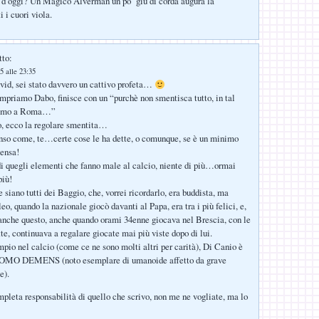
i d’oggi? Un Magico Alverman un po’ giù di corda augura la
i i cuori viola.
tto:
5 alle 23:35
id, sei stato davvero un cattivo profeta…
ompriamo Dabo, finisce con un “purchè non smentisca tutto, in tal
iamo a Roma…”
o, ecco la regolare smentita…
so come, te…certe cose le ha dette, o comunque, se è un minimo
pensa!
i quegli elementi che fanno male al calcio, niente di più…ormai
iù!
 siano tutti dei Baggio, che, vorrei ricordarlo, era buddista, ma
eo, quando la nazionale giocò davanti al Papa, era tra i più felici, e,
 anche questo, anche quando orami 34enne giocava nel Brescia, con le
te, continuava a regalare giocate mai più viste dopo di lui.
pio nel calcio (come ce ne sono molti altri per carità), Di Canio è
HOMO DEMENS (noto esemplare di umanoide affetto da grave
e).
pleta responsabilità di quello che scrivo, non me ne vogliate, ma lo