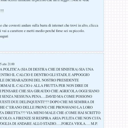
!!!
 che covresti andare sulla barra di internet che trovi in alto, clicca
i vai a carattere e metti medio perché forse sei su piccolo.
auguri
5 alle 21:00
 POLITICA (SIA DI DESTRA CHE DI SINISTRA) SIA UNA
NTRO IL CALCIO E DENTRO GLI STADI, E APPOGGIO
LE DICHIARAZIONI DEL NOSTRO PRESIDENTE
AI IL CALCIO è ALLA FRUTTA PER NON DIRE DI
I PENSARE CHE SIA GIRAUDO CHE AGRICOLA OGGI SIANO
TI SENZA NESSUNA PENA….DAVID MA COME POSSONO
UESTI DUE DELINQUENTI??? DOPO CHE MI SEMBRA DI
CHE C’ERANO DELLE PROVE CHE PROVAVANO LA LORO
A DIRETTA??? VIA MENO MALE CHE (COME HAI SCRITTO
COLO) A FIRENZE SI RESPIRA ARIA PULITA CHE NON CI FA
VOGLIA DI ANDARE ALLO STADIO…..FORZA VIOLA…. M.P.