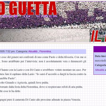
 2005 7:52 pm. Categoria:
Attualità
,
Fiorentina
.
Data inse
e cose del genere nei confronti di uno come Paolo e della tifoseria. Con me si
mercoledì
 Sono arrabbiato per l’intervista: non è assolutamente vera e denuncerò gli
Categoria
l’hanno con la Lazio e con Di Canio e avrebbero voluto montare un caso. Per
Attualità
a
ura fare il capitano della Lazio: “Io sarei d’accordo a dargli la fascia contro la
sarebbe Paolo”.
olto Giraudo e Agricola, quindi Juve pulita.
nato dalla festa della Fiorentina, dove si respiravano refoli di aria pulita.
 cose le ha dette.
.
pagni pure il camerata Di Canio alle prossime adunate in piazza Venezia.