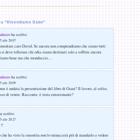
su “Rivendiamo Dabo”
ha scritto:
alluzzo
5 alle 20:07
mentare caro David. Se ancora non comprendiamo che siamo tutti
n si deve tollerare chi odia siamo destinati solo a soffrire ancora
periamo bene ma che mondaccio…
ha scritto:
alluzzo
5 alle 20:09
e è andata la presentazione del libro di Giani? Il lavoro, al solito,
sso di venire. Racconta: è stata emozionante?
a scritto:
5 alle 20:27
!!
che ha visto la smentita non lo minaccerà più di mandarlo a vedere