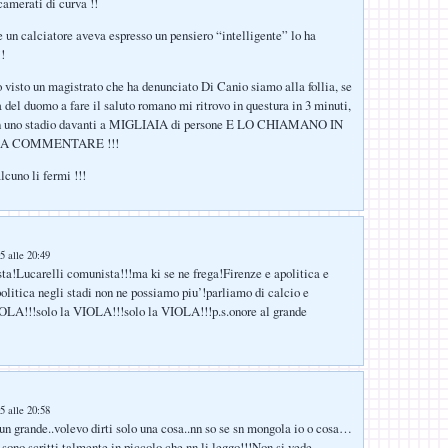
 camerati di curva !!
e un calciatore aveva espresso un pensiero “intelligente” lo ha
!
 visto un magistrato che ha denunciato Di Canio siamo alla follia, se
a del duomo a fare il saluto romano mi ritrovo in questura in 3 minuti,
 in uno stadio davanti a MIGLIAIA di persone E LO CHIAMANO IN
 A COMMENTARE !!!
cuno li fermi !!!
:
5 alle 20:49
sta!Lucarelli comunista!!!ma ki se ne frega!Firenze e apolitica e
politica negli stadi non ne possiamo piu’!parliamo di calcio e
IOLA!!!solo la VIOLA!!!solo la VIOLA!!!p.s.onore al grande
5 alle 20:58
un grande..volevo dirti solo una cosa..nn so se sn mongola io o cosa…
sono scritti talmente in piccolo che nn li leggo!!!Non si vede