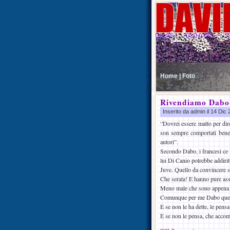
Home |
Foto
Rivendiamo Dabo
Inserito da admin il 14 Dic
“Dovrei essere matto per dir
son sempre comportati bene.
autori”.
Secondo Dabo, i francesi ce 
lui Di Canio potrebbe addiritt
Juve. Quello da convincere 
Che serata! E hanno pure ass
Meno male che sono appena tor
Comunque per me Dabo quelle
E se non le ha dette, le pensa
E se non le pensa, che accom