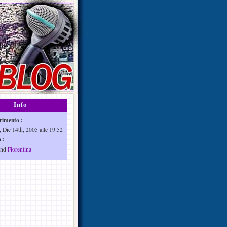
Info
rimento :
, Dic 14th, 2005 alle 19:52
 :
nd
Fiorentina