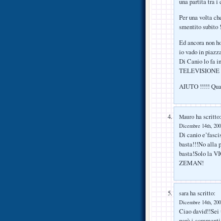
una partita tra i
Per una volta ch
smentito subito !
Ed ancora non ho
io vado in piazz
Di Canio lo fa
TELEVISIONE
AIUTO !!!!! Qual
ha scritto
Mauro
Dicembre 14th, 200
Di canio e’fasci
basta!!!No alla 
basta!Solo la V
ZEMAN!
ha scritto:
sara
Dicembre 14th, 200
Ciao david!!Sei 
però i commenti 