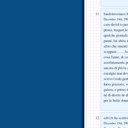
h
bandolerostanco
Dicembre 14th, 200
caro david io pe
pensa, magari le
qualche giornalis
panni, lui abita 
altro che smentiv
scappare…….la co
cosa fanno, di c
assolutamente pe
ancora di più la
esempio non deve
scrivo (vedo gen
forza graziata; v
galera, e potrei 
nè di destra nè d
per le belle do
ha scritto
seb126
Dicembre 15th, 200