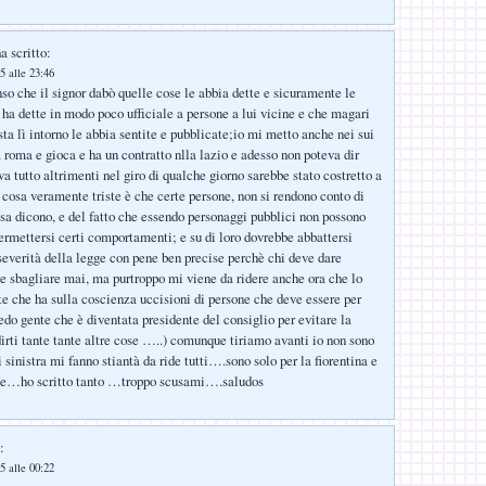
a scritto:
5 alle 23:46
nso che il signor dabò quelle cose le abbia dette e sicuramente le
 ha dette in modo poco ufficiale a persone a lui vicine e che magari
ta lì intorno le abbia sentite e pubblicate;io mi metto anche nei sui
a roma e gioca e ha un contratto nlla lazio e adesso non poteva dir
a tutto altrimenti nel giro di qualche giorno sarebbe stato costretto a
sa veramente triste è che certe persone, non si rendono conto di
osa dicono, e del fatto che essendo personaggi pubblici non possono
rmettersi certi comportamenti; e su di loro dovrebbe abbattersi
 severità della legge con pene ben precise perchè chi deve dare
 sbagliare mai, ma purtroppo mi viene da ridere anche ora che lo
te che ha sulla coscienza uccisioni di persone che deve essere per
edo gente che è diventata presidente del consiglio per evitare la
dirti tante tante altre cose …..) comunque tiriamo avanti io non sono
i sinistra mi fanno stiantà da ride tutti….sono solo per la fiorentina e
nne…ho scritto tanto …troppo scusami….saludos
:
5 alle 00:22