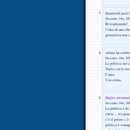
h
Innamorati pazzi
Dicembre 14th, 200
Rivendiamolo!… 
l’idea di uno ch
giornalista non 
ha scritto
stefano
Dicembre 14th, 200
La politica nel 
Tratta con lo st
Canio.
Con stima.
Magico Alverman
Dicembre 14th, 200
La politica è da
curve… sto pensa
c’è il potere c’è
politica è ovunq