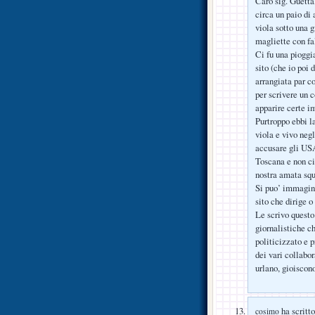
Caro sig. Guetta
circa un paio di a
viola sotto una 
magliette con fa
Ci fu una pioggi
sito (che io poi
arrangiata par co
per scrivere un c
apparire certe im
Purtroppo ebbi l
viola e vivo neg
accusare gli USA
Toscana e non ci 
nostra amata squ
Si puo’ immagina
sito che dirige o
Le scrivo questo
giornalistiche ch
politicizzato e 
dei vari collabor
urlano, gioiscon
ha scritto
cosimo